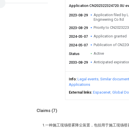
Application CN202322324720.0U e
Application filed by
2023-08-29
Engineering Co ltd
Priority to CN202322
2023-08-29
Application granted
2024-05-07
Publication of CN22
2024-05-07
Active
Status
Anticipated expiratio
2033-08-29
Info
Legal events
Similar documen
Applications
External links
Espacenet
Global Do
Claims
(7)
1.一种施工现场喷雾降尘装置，包括用于施工现场喷雾