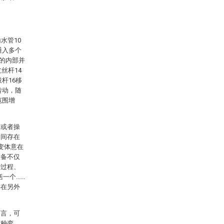
水管10
通入多个
7的内部并
丝杆14
杆16移
转动，随
范围增
体或者操
之间存在
变体意在
设备不仅
种过程、
.....
存在另外
而言，可
多种变