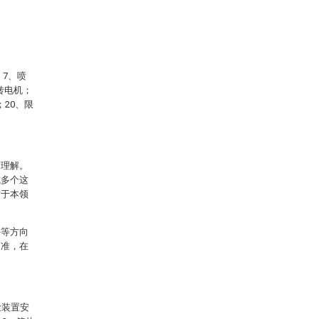
；7、喷
转电机；
；20、限
的理解。
或多个这
对于本领
外等方向
为准，在
。
尘装置安