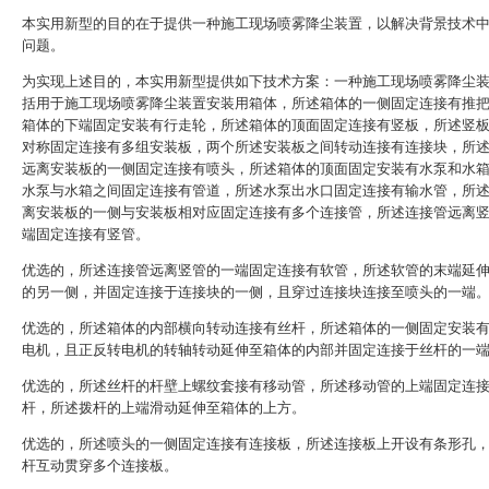
本实用新型的目的在于提供一种施工现场喷雾降尘装置，以解决背景技术
问题。
为实现上述目的，本实用新型提供如下技术方案：一种施工现场喷雾降尘
括用于施工现场喷雾降尘装置安装用箱体，所述箱体的一侧固定连接有推
箱体的下端固定安装有行走轮，所述箱体的顶面固定连接有竖板，所述竖
对称固定连接有多组安装板，两个所述安装板之间转动连接有连接块，所
远离安装板的一侧固定连接有喷头，所述箱体的顶面固定安装有水泵和水
水泵与水箱之间固定连接有管道，所述水泵出水口固定连接有输水管，所
离安装板的一侧与安装板相对应固定连接有多个连接管，所述连接管远离
端固定连接有竖管。
优选的，所述连接管远离竖管的一端固定连接有软管，所述软管的末端延
的另一侧，并固定连接于连接块的一侧，且穿过连接块连接至喷头的一端
优选的，所述箱体的内部横向转动连接有丝杆，所述箱体的一侧固定安装
电机，且正反转电机的转轴转动延伸至箱体的内部并固定连接于丝杆的一
优选的，所述丝杆的杆壁上螺纹套接有移动管，所述移动管的上端固定连
杆，所述拨杆的上端滑动延伸至箱体的上方。
优选的，所述喷头的一侧固定连接有连接板，所述连接板上开设有条形孔
杆互动贯穿多个连接板。