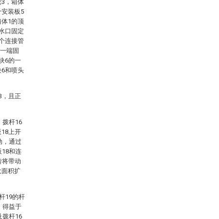
轮3，箱体
个安装板5
箱体1的顶
出水口固定
多个连接管
的一端固
块6的一
块6和喷头
3，且正
拨杆16
18上开
动，通过
18和连
转将带动
大面积扩
杆19的杆
，得益于
拨杆16