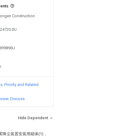
vents
 Longen Construction
324720.0U
0899896U
n
ts
Priority and Related
ssier
Discuss
Hide Dependent
降尘装置安装用箱体(1)，