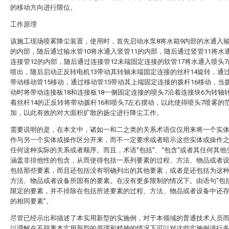
的移动方向进行限位。
工作原理
该施工现场喷雾降尘装置，使用时，首先启动水泵8将水箱9内部的水通入输
的内部，随后通过输水管10将水通入竖管11的内部，随后通过竖管11将水
连接管12的内部，随后通过连接管12末端固定连接的软管17将水通入喷头
喷出，随后启动正反转电机13带动其转轴末端固定连接的丝杆14旋转，通过
带动移动管15移动，通过移动管15带动其上端固定连接的拨杆16移动，当拨
动时将带动连接板18和连接板18一侧固定连接的喷头7沿着连接块6为转轴
着丝杆14的正反转将带动拨杆16和喷头7左右摆动，以此使得喷头7喷雾的
加，以此有效的对大面积扩散的扬尘进行降尘工作。
需要说明的是，在本文中，诸如一和二之类的关系术语仅仅用来将一个实
作与另一个实体或操作区分开来，而不一定要求或者暗示这些实体或操作
任何这种实际的关系或者顺序。而且，术语“包括”、“包含”或者其任何其他
涵盖非排他性的包含，从而使得包括一系列要素的过程、方法、物品或者
包括那些要素，而且还包括没有明确列出的其他要素，或者是还包括为这
方法、物品或者设备所固有的要素。在没有更多限制的情况下。由语句“包括一个.
限定的要素，并不排除在包括所述要素的过程、方法、物品或者设备中还
的相同要素”。
尽管已经示出和描述了本实用新型的实施例，对于本领域的普通技术人员
以理解在不脱离本实用新型的原理和精神的情况下可以对这些实施例进行