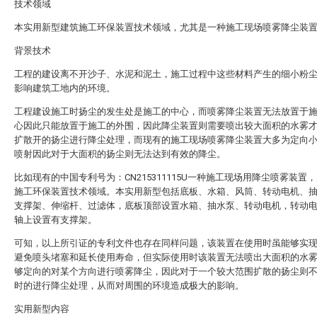
技术领域
本实用新型建筑施工环保装置技术领域，尤其是一种施工现场喷雾降尘装
背景技术
工程的建设离不开沙子、水泥和泥土，施工过程中这些材料产生的细小粉
影响建筑工地内的环境。
工程建设施工时扬尘的发生处是施工的中心，而喷雾降尘装置无法放置于
心因此只能放置于施工的外围，因此降尘装置则需要喷出较大面积的水雾
扩散开的扬尘进行降尘处理，而现有的施工现场喷雾降尘装置大多为定向
喷射因此对于大面积的扬尘则无法达到有效的降尘。
比如现有的中国专利号为：CN215311115U一种施工现场用降尘喷雾装置
施工环保装置技术领域。本实用新型包括底板、水箱、风筒、转动电机、
支撑架、伸缩杆、过滤体，底板顶部设置水箱、抽水泵、转动电机，转动
轴上设置有支撑架。
可知，以上所引证的专利文件也存在同样问题，该装置在使用时虽能够实
避免喷头堵塞和延长使用寿命，但实际使用时该装置无法喷出大面积的水
够定向的对某个方向进行喷雾降尘，因此对于一个较大范围扩散的扬尘则
时的进行降尘处理，从而对周围的环境造成极大的影响。
实用新型内容