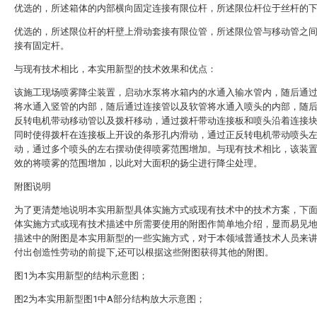
优选的，所述箱体的内部横向固定连接有限位杆，所述限位杆位于丝杆的
优选的，所述限位杆的杆壁上滑动套接有限位管，所述限位管与移动管之
接有固定杆。
与现有技术相比，本实用新型的技术效果和优点：
该施工现场喷雾降尘装置，启动水泵将水箱内的水通入输水管内，随后通
将水通入竖管的内部，随后通过连接管以及软管将水通入喷头的内部，随
反转电机带动移动管以及拨杆移动，通过拨杆带动连接板和喷头沿着连接
同时使得拨杆在连接板上开设的条形孔内滑动，通过正反转电机带动喷头
动，通过多个喷头的左右摆动使得喷雾范围增加。与现有技术相比，该装
效的将喷雾的范围增加，以此对大面积的扬尘进行降尘处理。
附图说明
为了更清楚地说明本实用新型具体实施方式或现有技术中的技术方案，下
体实施方式或现有技术描述中所需要使用的附图作简单地介绍，显而易见
描述中的附图是本实用新型的一些实施方式，对于本领域普通技术人员来
付出创造性劳动的前提下,还可以根据这些附图获得其他的附图。
图1为本实用新型的结构示意图；
图2为本实用新型图1中A部分结构放大示意图；