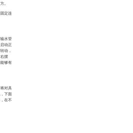
下方。
间固定连
过输水管
后启动正
块转动，
左右摆
置能够有
面将对具
地，下面
讲，在不