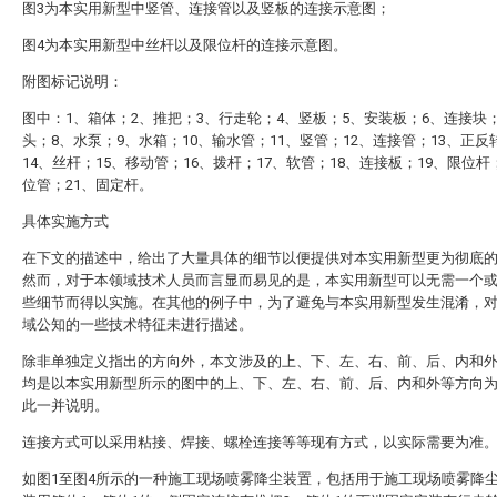
图3为本实用新型中竖管、连接管以及竖板的连接示意图；
图4为本实用新型中丝杆以及限位杆的连接示意图。
附图标记说明：
图中：1、箱体；2、推把；3、行走轮；4、竖板；5、安装板；6、连接块
头；8、水泵；9、水箱；10、输水管；11、竖管；12、连接管；13、正反
14、丝杆；15、移动管；16、拨杆；17、软管；18、连接板；19、限位杆
位管；21、固定杆。
具体实施方式
在下文的描述中，给出了大量具体的细节以便提供对本实用新型更为彻底
然而，对于本领域技术人员而言显而易见的是，本实用新型可以无需一个
些细节而得以实施。在其他的例子中，为了避免与本实用新型发生混淆，
域公知的一些技术特征未进行描述。
除非单独定义指出的方向外，本文涉及的上、下、左、右、前、后、内和
均是以本实用新型所示的图中的上、下、左、右、前、后、内和外等方向
此一并说明。
连接方式可以采用粘接、焊接、螺栓连接等等现有方式，以实际需要为准
如图1至图4所示的一种施工现场喷雾降尘装置，包括用于施工现场喷雾降