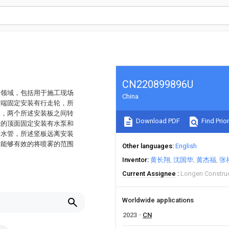
CN220899896U
术领域，包括用于施工现场
China
下端固定安装有行走轮，所
板，两个所述安装板之间转
Download PDF
Find Prior
体的顶面固定安装有水泵和
输水管，所述竖板远离安装
置能够有效的将喷雾的范围
Other languages
English
Inventor
黄长翔
沈国华
黄杰福
张
Current Assignee
Longen Construc
Worldwide applications
2023
CN