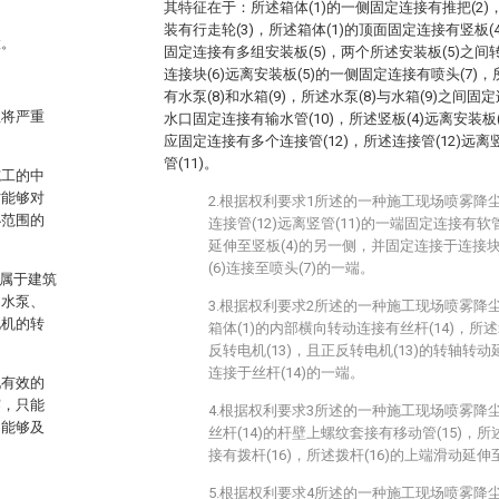
其特征在于：所述箱体(1)的一侧固定连接有推把(2)
装有行走轮(3)，所述箱体(1)的顶面固定连接有竖板(
置。
固定连接有多组安装板(5)，两个所述安装板(5)之间
连接块(6)远离安装板(5)的一侧固定连接有喷头(7)
有水泵(8)和水箱(9)，所述水泵(8)与水箱(9)之间
尘将严重
水口固定连接有输水管(10)，所述竖板(4)远离安装板(
应固定连接有多个连接管(12)，所述连接管(12)远离
管(11)。
施工的中
才能够对
2.根据权利要求1所述的一种施工现场喷雾降
小范围的
连接管(12)远离竖管(11)的一端固定连接有软管
延伸至竖板(4)的另一侧，并固定连接于连接块
(6)连接至喷头(7)的一端。
，属于建筑
抽水泵、
3.根据权利要求2所述的一种施工现场喷雾降
电机的转
箱体(1)的内部横向转动连接有丝杆(14)，所
反转电机(13)，且正反转电机(13)的转轴转动
连接于丝杆(14)的一端。
现有效的
雾，只能
4.根据权利要求3所述的一种施工现场喷雾降
不能够及
丝杆(14)的杆壁上螺纹套接有移动管(15)，所
接有拨杆(16)，所述拨杆(16)的上端滑动延伸
5.根据权利要求4所述的一种施工现场喷雾降