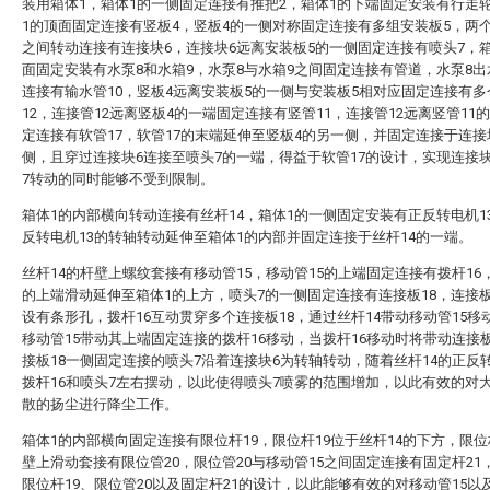
装用箱体1，箱体1的一侧固定连接有推把2，箱体1的下端固定安装有行走
1的顶面固定连接有竖板4，竖板4的一侧对称固定连接有多组安装板5，两
之间转动连接有连接块6，连接块6远离安装板5的一侧固定连接有喷头7，
面固定安装有水泵8和水箱9，水泵8与水箱9之间固定连接有管道，水泵8
连接有输水管10，竖板4远离安装板5的一侧与安装板5相对应固定连接有
12，连接管12远离竖板4的一端固定连接有竖管11，连接管12远离竖管11
定连接有软管17，软管17的末端延伸至竖板4的另一侧，并固定连接于连接
侧，且穿过连接块6连接至喷头7的一端，得益于软管17的设计，实现连接
7转动的同时能够不受到限制。
箱体1的内部横向转动连接有丝杆14，箱体1的一侧固定安装有正反转电机1
反转电机13的转轴转动延伸至箱体1的内部并固定连接于丝杆14的一端。
丝杆14的杆壁上螺纹套接有移动管15，移动管15的上端固定连接有拨杆16，
的上端滑动延伸至箱体1的上方，喷头7的一侧固定连接有连接板18，连接板
设有条形孔，拨杆16互动贯穿多个连接板18，通过丝杆14带动移动管15移
移动管15带动其上端固定连接的拨杆16移动，当拨杆16移动时将带动连接板
接板18一侧固定连接的喷头7沿着连接块6为转轴转动，随着丝杆14的正反
拨杆16和喷头7左右摆动，以此使得喷头7喷雾的范围增加，以此有效的对
散的扬尘进行降尘工作。
箱体1的内部横向固定连接有限位杆19，限位杆19位于丝杆14的下方，限位
壁上滑动套接有限位管20，限位管20与移动管15之间固定连接有固定杆21
限位杆19、限位管20以及固定杆21的设计，以此能够有效的对移动管15以及