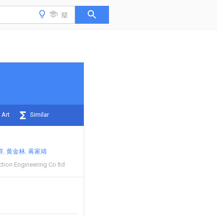
 Art
Similar
祥
黄金林
蒋家靖
tion Engineering Co ltd