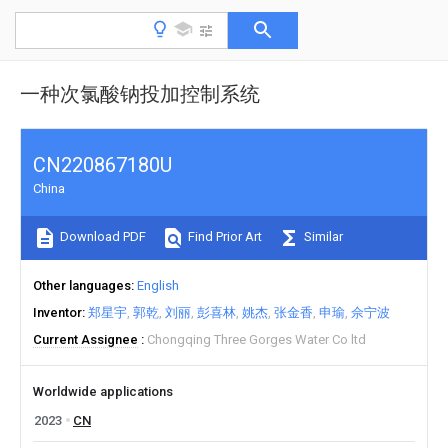
一种次氯酸钠投加控制系统
CN220867180U
China
Download PDF
Find Prior Art
Similar
Other languages
English
Inventor
郑星宇
郭乾
刘丽
彭喜林
姚杰
张金香
申瑜
佘宁波
Current Assignee
Chongqing Three Gorges Water Co ltd
Worldwide applications
2023
CN