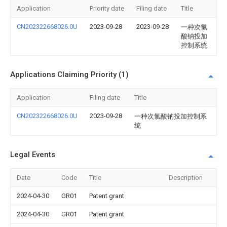
Application
Priority date
Filing date
Title
CN202322668026.0U
2023-09-28
2023-09-28
一种次氯
酸钠投加
控制系统
Applications Claiming Priority (1)
Application
Filing date
Title
CN202322668026.0U
2023-09-28
一种次氯酸钠投加控制系
统
Legal Events
Date
Code
Title
Description
2024-04-30
GR01
Patent grant
2024-04-30
GR01
Patent grant