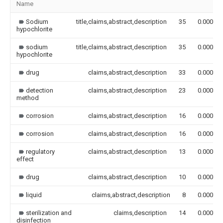
Name
Sodium
title,claims,abstract,description
35
0.000
hypochlorite
sodium
title,claims,abstract,description
35
0.000
hypochlorite
drug
claims,abstract,description
33
0.000
detection
claims,abstract,description
23
0.000
method
corrosion
claims,abstract,description
16
0.000
corrosion
claims,abstract,description
16
0.000
regulatory
claims,abstract,description
13
0.000
effect
drug
claims,abstract,description
10
0.000
liquid
claims,abstract,description
8
0.000
sterilization and
claims,description
14
0.000
disinfection