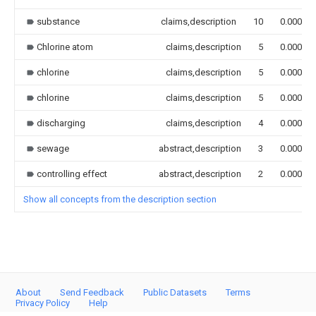
substance
claims,description
10
0.000
Chlorine atom
claims,description
5
0.000
chlorine
claims,description
5
0.000
chlorine
claims,description
5
0.000
discharging
claims,description
4
0.000
sewage
abstract,description
3
0.000
controlling effect
abstract,description
2
0.000
Show all concepts from the description section
About
Send Feedback
Public Datasets
Terms
Privacy Policy
Help