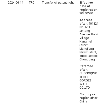
2024-06-14
TR01
Transfer of patent right
Effective
date of
registration
:
20240530
Address
after
: 401121
No. 651
Jintong
Avenue, Baixi
Village,
Kangmei
Street,
Liangjiang
New District,
Yubei District,
Chongqing
Patentee
after
:
CHONGQING
THREE
GORGES
WATER
CO.,LTD.
Country or
region after
:
China