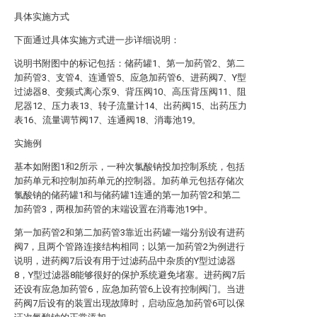
具体实施方式
下面通过具体实施方式进一步详细说明：
说明书附图中的标记包括：储药罐1、第一加药管2、第二
加药管3、支管4、连通管5、应急加药管6、进药阀7、Y型
过滤器8、变频式离心泵9、背压阀10、高压背压阀11、阻
尼器12、压力表13、转子流量计14、出药阀15、出药压力
表16、流量调节阀17、连通阀18、消毒池19。
实施例
基本如附图1和2所示，一种次氯酸钠投加控制系统，包括
加药单元和控制加药单元的控制器。加药单元包括存储次
氯酸钠的储药罐1和与储药罐1连通的第一加药管2和第二
加药管3，两根加药管的末端设置在消毒池19中。
第一加药管2和第二加药管3靠近出药罐一端分别设有进药
阀7，且两个管路连接结构相同；以第一加药管2为例进行
说明，进药阀7后设有用于过滤药品中杂质的Y型过滤器
8，Y型过滤器8能够很好的保护系统避免堵塞。进药阀7后
还设有应急加药管6，应急加药管6上设有控制阀门。当进
药阀7后设有的装置出现故障时，启动应急加药管6可以保