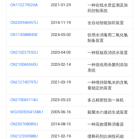
CN112279326A
2021-01-29
一种在线水质监测及加
药控制系统
CN203946957U
2014-11-19
全自动智能加药装置
CN114588843B
2024-05-03
饮用水消毒用二氧化氯
制备装置
CN210237352U
2020-04-03
一种双核双消供水装置
CN210066360U
2020-02-14
一种造纸用杀菌剂添加
系统
CN212740797U
2021-03-19
一种维持除氧水的含氧
量稳定的装置
CN219063114U
2023-05-23
多点精密投加一体机
WO2005054138A1
2005-06-16
殺菌水の連続生成装置
CN203768085U
2014-08-13
一种高效缓释消毒器
CN212559588U
2021-02-19
缓释药剂比例投药箱