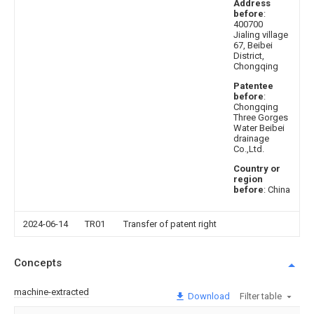
Address
before
:
400700
Jialing village
67, Beibei
District,
Chongqing
Patentee
before
:
Chongqing
Three Gorges
Water Beibei
drainage
Co.,Ltd.
Country or
region
before
: China
2024-06-14
TR01
Transfer of patent right
Concepts
machine-extracted
Download
Filter table