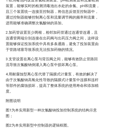
1.在消毒池内设置余氯检测装置、pH检测装置和流量检测
装置，能够实时的检测消毒池出水处的余氯、pH和流量，
且三个装置统一连接至控制器，将信息反馈至控制器中，
通过控制器能够控制离心泵和流量调节阀的频率和流量，
进而能够准确调整次氯酸钠的添加。
2.加药管设置至少两根，相邻加药管通过连通管连通，且
连通管两端分别连接在出药阀与出药压力阀之间，这样设
置能够保证投加系统中具有多条通路，避免了投加装置由
于管路堵塞导致系统无法投加药物的情况。
3.支管设置在离心泵与背压阀之间，能够有效防止管路回
流导致次氯酸钠倒灌入离心泵中损坏离心泵。
4.用耐腐蚀型离心泵代替了隔膜式计量泵，有效的解决了
由于次氯酸钠高氧化性导致的隔膜式计量泵中连膜和连杆
等部件的腐蚀损坏，提高了整体系统的使用寿命和添加精
度。
附图说明
图1为本实用新型一种次氯酸钠投加控制系统的结构示意
图；
图2为本实用新型中控制器的逻辑框图。