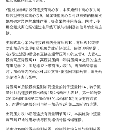
证次氯酸钠的正常添加。
Y型过滤器8后段何连接有离心泵，本实施例中离心泵为耐
腐蚀型变频式离心泵9。耐腐蚀型离心泵可以有效的抵抗次
氯酸钠对泵体的腐蚀作用，提高泵的使用寿命。同时，使
用变频式离心泵9通过电导线可以与控制器的信号输出端连
接。
变频式离心泵9后连接设有的是背压阀10，背压阀10能够
防止加药管出现虹吸现象导致药剂倒流。值得说明的是，
在Y型过滤器8后设有直接连通背压阀10的支管4。支管4上
设有高压背压阀11，高压背压阀11和背压阀10之间的连接
有阻尼器12，阻尼器12上带有压力表13。当加药管堵塞
时，加药管内的药水可以经支管4倒流回到储药管，避免药
水倒灌入离心泵中。
背压阀10后段设有监测加药流量的转子流量计14，转子流
量计14后连接设有出药阀15和出药压力表16。第一加药管
2的出药阀15和第二加药管3的出药阀15之间设有连通管
5，连通管5两端分别与第一加药管2和第二加药管3连通。
出药压力表16后段连接有流量调节阀17。本实施例中流量
调节阀17通过电导线与控制器信号输出端连接。
消毒池19内设置有检测装置，控制器的输入端与检测装置