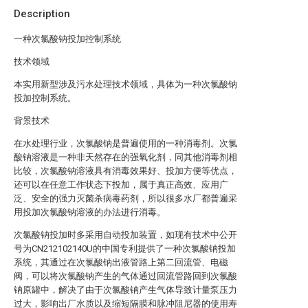
Description
一种次氯酸钠投加控制系统
技术领域
本实用新型涉及污水处理技术领域，具体为一种次氯酸钠
投加控制系统。
背景技术
在水处理行业，次氯酸钠是普遍使用的一种消毒剂。次氯
酸钠溶液是一种非天然存在的强氧化剂，同其他消毒剂相
比较，次氯酸钠溶液具有消毒效果好、投加方便等优点，
还可以在任意工作状态下投加，属于真正高效、应用广
泛、安全的强力灭菌杀病毒药剂，所以很多水厂都普遍采
用投加次氯酸钠溶液的办法进行消毒。
次氯酸钠投加时多采用自动投加装置，如现有技术中公开
号为CN212102140U的中国专利提供了一种次氯酸钠投加
系统，其通过在次氯酸钠出液管路上第二回流管、电磁
阀，可以将次氯酸钠产生的气体通过回流管路回到次氯酸
钠原罐中，解决了由于次氯酸钠产生气体导致计量泵压力
过大，影响出厂水质以及缩短隔膜和脉冲阻尼器的使用寿