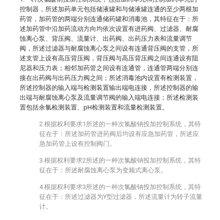
控制器，所述加药单元包括储液罐和与储液罐连通的至少两根加
药管，加药管的两端分别连通储药罐和消毒池，其特征在于：所
述加药管中沿加药流动方向均依次设置有进药阀、过滤器、耐腐
蚀离心泵、背压阀、流量计、出药阀、出药压力表和流量调节
阀，所述过滤器与耐腐蚀离心泵之间设有连通背压阀的支管，所
述支管上设有高压背压阀，背压阀与高压背压阀之间连通设有阻
尼器和压力表；相邻加药管之间设有连通管，连通管两端分别连
接在出药阀与出药压力阀之间；所述消毒池内设置有检测装置，
所述控制器的输入端与检测装置输出端电连接，所述控制器的输
出端与耐腐蚀离心泵及流量调节阀的输入端电连接；所述检测装
置包括余氯检测装置、pH检测装置和流量检测装置。
2.根据权利要求1所述的一种次氯酸钠投加控制系统，其特
征在于：所述加药管进药阀后均设有应急加药管，所述应
急加药管上设有控制阀门。
3.根据权利要求2所述的一种次氯酸钠投加控制系统，其特
征在于：所述耐腐蚀离心泵为变频式离心泵。
4.根据权利要求3所述的一种次氯酸钠投加控制系统，其特
征在于：所述过滤器为Y型过滤器，所述流量计为转子流量
计。