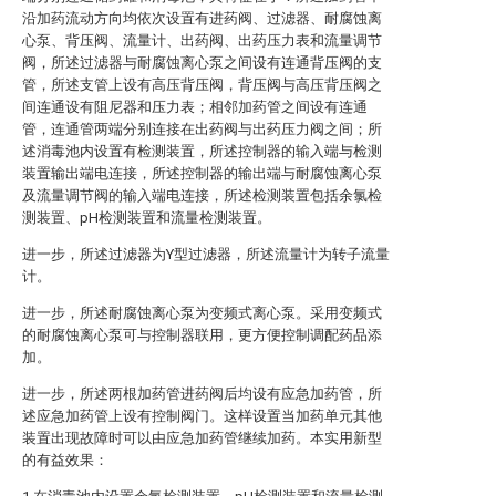
沿加药流动方向均依次设置有进药阀、过滤器、耐腐蚀离
心泵、背压阀、流量计、出药阀、出药压力表和流量调节
阀，所述过滤器与耐腐蚀离心泵之间设有连通背压阀的支
管，所述支管上设有高压背压阀，背压阀与高压背压阀之
间连通设有阻尼器和压力表；相邻加药管之间设有连通
管，连通管两端分别连接在出药阀与出药压力阀之间；所
述消毒池内设置有检测装置，所述控制器的输入端与检测
装置输出端电连接，所述控制器的输出端与耐腐蚀离心泵
及流量调节阀的输入端电连接，所述检测装置包括余氯检
测装置、pH检测装置和流量检测装置。
进一步，所述过滤器为Y型过滤器，所述流量计为转子流量
计。
进一步，所述耐腐蚀离心泵为变频式离心泵。采用变频式
的耐腐蚀离心泵可与控制器联用，更方便控制调配药品添
加。
进一步，所述两根加药管进药阀后均设有应急加药管，所
述应急加药管上设有控制阀门。这样设置当加药单元其他
装置出现故障时可以由应急加药管继续加药。本实用新型
的有益效果：