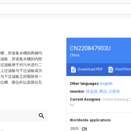
CN220847903U
水槽，所述集水槽的两侧均
China
过滤板，所述集水槽的内部
下过滤板便于对污水进行二
Download PDF
Find Prior
得上过滤板与下过滤板成为
板与下过滤板之间预留有一
限位槽、限位杆以及限位孔
Other languages
English
Inventor
肖远清
周洁
江亚玲
Current Assignee
Hubei Baixiang 
ltd
Worldwide applications
2023
CN