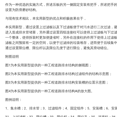
作为一种优选的实施方式，所述压板的另一侧固定安装有把手，所述把手
设置为防滑磨砂结构。
与现有技术相比，本实用新型的优点和积极效果在于，
本实用新型，通过设置上过滤板以及下过滤板便于对污水进行二次过滤，
进入造成排水管堵塞，另外通过设置四组连接柱可以使得上过滤板与下过
一个整体，使得拆装时更加便捷省时，另外在连接柱的作用下使得上过滤
滤板之间预留有一定的空间，以便于过滤掉的垃圾堆存，进而便于后续集
通过设置限位槽、限位杆以及限位孔便于进行限位，避免其滑动错位。
附图说明
图1为本实用新型提供的一种工程道路排水结构的侧视图；
图2为本实用新型提供的一种工程道路排水结构过滤组件的结构示意图；
图3为本实用新型提供的一种工程道路排水结构安装槽的位置示意图；
图4为本实用新型提供的一种工程道路排水结构A的放大图。
图例说明：
1、集水槽；2、排水管；3、过滤组件；4、固定组件；5、安装槽；6、安
31、上过滤板；32、限位槽；33、限位杆；34、限位孔；35、连接柱；36