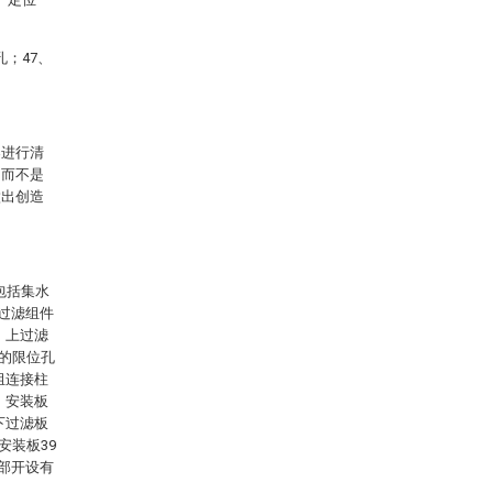
孔；47、
案进行清
，而不是
做出创造
包括集水
，过滤组件
，上过滤
应的限位孔
组连接柱
，安装板
下过滤板
安装板39
内部开设有