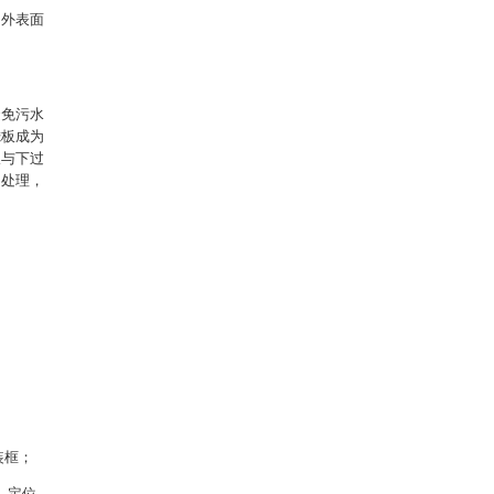
的外表面
避免污水
滤板成为
板与下过
中处理，
装框；
、定位