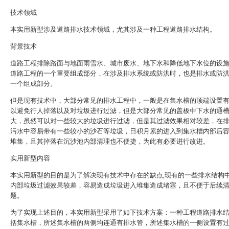
技术领域
本实用新型涉及道路排水技术领域，尤其涉及一种工程道路排水结构。
背景技术
道路工程排除路面与地面雨雪水、城市废水、地下水和降低地下水位的设
道路工程的一个重要组成部分，在涉及排水系统或防洪时，也是排水或防
一个组成部分。
但是现有技术中，大部分常见的排水工程中，一般是在集水槽的顶端设置
以避免行人掉落以及对垃圾进行过滤，但是大部分常见的盖板中下水的通
大，虽然可以对一些较大的垃圾进行过滤，但是其过滤效果相对较差，在
污水中容易带有一些较小的沙石等垃圾，日积月累的进入到集水槽内部后
堆集，且其掉落在沉沙池内部清理也不便捷，为此有必要进行改进。
实用新型内容
本实用新型的目的是为了解决现有技术中存在的缺点,现有的一些排水结构
内部垃圾过滤效果较差，容易造成垃圾进入堆集造成堵塞，且不便于后续
题。
为了实现上述目的，本实用新型采用了如下技术方案：一种工程道路排水
括集水槽，所述集水槽的两侧均连通有排水管，所述集水槽的一侧设置有