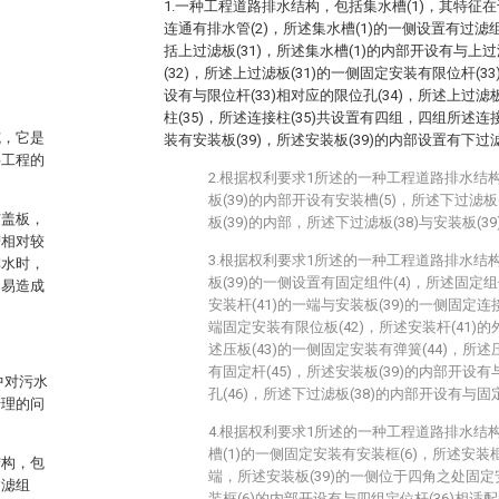
1.一种工程道路排水结构，包括集水槽(1)，其特征在
连通有排水管(2)，所述集水槽(1)的一侧设置有过滤组
括上过滤板(31)，所述集水槽(1)的内部开设有与上过
(32)，所述上过滤板(31)的一侧固定安装有限位杆(3
设有与限位杆(33)相对应的限位孔(34)，所述上过滤
柱(35)，所述连接柱(35)共设置有四组，四组所述连
施，它是
装有安装板(39)，所述安装板(39)的内部设置有下过滤
洪工程的
2.根据权利要求1所述的一种工程道路排水结
板(39)的内部开设有安装槽(5)，所述下过滤板(
有盖板，
板(39)的内部，所述下过滤板(38)与安装板(3
槽相对较
3.根据权利要求1所述的一种工程道路排水结
排水时，
板(39)的一侧设置有固定组件(4)，所述固定组件
容易造成
安装杆(41)的一端与安装板(39)的一侧固定连
端固定安装有限位板(42)，所述安装杆(41)的
述压板(43)的一侧固定安装有弹簧(44)，所述
有固定杆(45)，所述安装板(39)的内部开设有
中对污水
孔(46)，所述下过滤板(38)的内部开设有与固定
清理的问
4.根据权利要求1所述的一种工程道路排水结
槽(1)的一侧固定安装有安装框(6)，所述安装框(
结构，包
端，所述安装板(39)的一侧位于四角之处固定
过滤组
装框(6)的内部开设有与四组定位杆(36)相适配