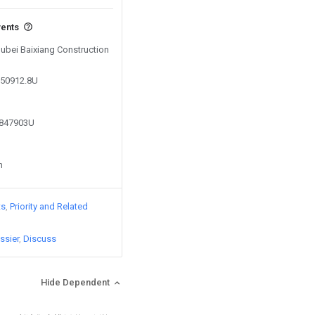
vents
Hubei Baixiang Construction
750912.8U
0847903U
n
ts
Priority and Related
ssier
Discuss
Hide Dependent