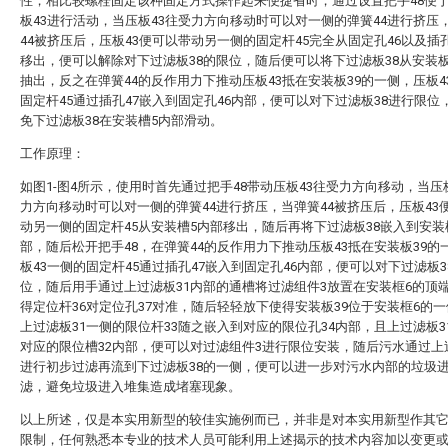
性，相比较螺栓固定该种固定方式操作起来便捷省时，通过设置把手48便
板43进行活动，当压板43往受力方向移动时可以对一侧的弹簧44进行挤压
44被挤压后，压板43便可以带动另一侧的固定杆45完全从固定孔46以及插孔
移出，便可以解除对下过滤板38的限位，随后便可以将下过滤板38从安装板
抽出，反之在弹簧44的反作用力下推动压板43抵在安装板39的一侧，压板4
固定杆45通过插孔47嵌入到固定孔46内部，便可以对下过滤板38进行限位
免下过滤板38在安装槽5内部滑动。
工作原理：
如图1-图4所示，使用时首先通过把手48带动压板43往受力方向移动，当压
力方向移动时可以对一侧的弹簧44进行挤压，当弹簧44被挤压后，压板43
动另一侧的固定杆45从安装槽5内部移出，随后再将下过滤板38嵌入到安装
部，随后松开把手48，在弹簧44的反作用力下推动压板43抵在安装板39的
板43一侧的固定杆45通过插孔47嵌入到固定孔46内部，便可以对下过滤板3
位，随后用手通过上过滤板31内部的通槽将过滤组件3放置在安装框6的顶
得定位杆36对定位孔37对准，随后轻轻放下使得安装板39位于安装框6的
上过滤板31一侧的限位杆33随之嵌入到对应的限位孔34内部，且上过滤板3
对应的限位槽32内部，便可以对过滤组件3进行限位安装，随后污水通过上
进行初步过滤再流到下过滤板38的一侧，便可以进一步对污水内部的垃圾
滤，避免垃圾进入堆集造成堵塞现象。
以上所述，仅是本实用新型的较佳实施例而已，并非是对本实用新型作其
限制，任何熟悉本专业的技术人员可能利用上述揭示的技术内容加以变更