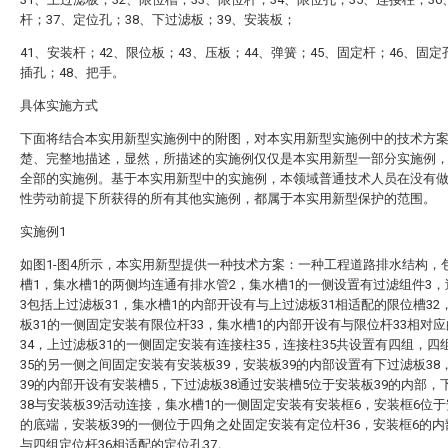
杆；37、定位孔；38、下过滤板；39、安装板；
41、安装杆；42、限位板；43、压板；44、弹簧；45、固定杆；46、固定
插孔；48、把手。
具体实施方式
下面将结合本实用新型实施例中的附图，对本实用新型实施例中的技术方
楚、完整地描述，显然，所描述的实施例仅仅是本实用新型一部分实施例
全部的实施例。基于本实用新型中的实施例，本领域普通技术人员在没有
性劳动前提下所获得的所有其他实施例，都属于本实用新型保护的范围。
实施例1
如图1-图4所示，本实用新型提供一种技术方案：一种工程道路排水结构，
槽1，集水槽1的两侧均连通有排水管2，集水槽1的一侧设置有过滤组件3
3包括上过滤板31，集水槽1的内部开设有与上过滤板31相适配的限位槽32
板31的一侧固定安装有限位杆33，集水槽1的内部开设有与限位杆33相对
34，上过滤板31的一侧固定安装有连接柱35，连接柱35共设置有四组，四
35的另一侧之间固定安装有安装板39，安装板39的内部设置有下过滤板38
39的内部开设有安装槽5，下过滤板38通过安装槽5位于安装板39的内部，
38与安装板39活动连接，集水槽1的一侧固定安装有安装框6，安装框6位于
的底端，安装板39的一侧位于四角之处固定安装有定位杆36，安装框6的
与四组定位杆36相适配的定位孔37。