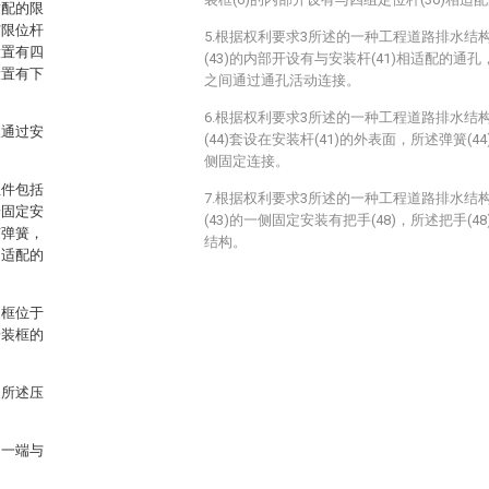
适配的限
与限位杆
5.根据权利要求3所述的一种工程道路排水结
设置有四
(43)的内部开设有与安装杆(41)相适配的通孔，
设置有下
之间通过通孔活动连接。
6.根据权利要求3所述的一种工程道路排水结
板通过安
(44)套设在安装杆(41)的外表面，所述弹簧(4
侧固定连接。
组件包括
7.根据权利要求3所述的一种工程道路排水结
端固定安
(43)的一侧固定安装有把手(48)，所述把手(
有弹簧，
结构。
相适配的
装框位于
安装框的
，所述压
另一端与