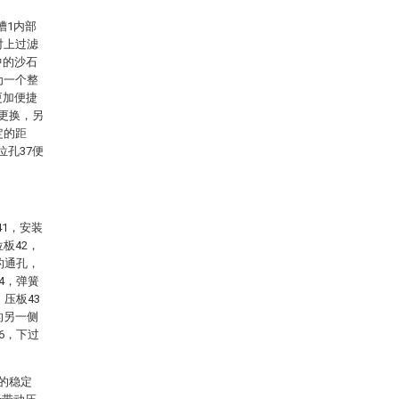
槽1内部
对上过滤
中的沙石
为一个整
更加便捷
洁更换，另
定的距
位孔37便
41，安装
板42，
的通孔，
4，弹簧
压板43
的另一侧
6，下过
的稳定