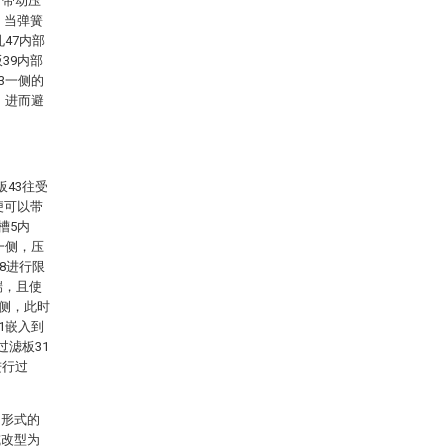
于带动压
，当弹簧
47内部
39内部
3一侧的
，进而避
板43往受
便可以带
槽5内
一侧，压
8进行限
端，且使
一侧，此时
1嵌入到
过滤板31
进行过
它形式的
或改型为