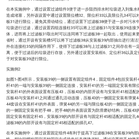
在本实施例中，通过设置过滤组件3便于进一步阻挡排水时垃圾进入到集水
造成堵塞，另外该设置中通过设置限位槽32、限位杆33以及限位孔34可以
板31进行限位，避免其滑动错位，通过设置下过滤板38便于进一步对污水
垃圾进行过滤，通过设置四组连接柱35可以将上过滤板31与安装板39连接
体，进而将上过滤板31取出时可以连同将下过滤板38一起取出，使用起来
省时，通过开设有安装槽5可以将下过滤板38从安装板39内部抽出进行清
外在连接柱35的间隔作用下，使得下过滤板38与上过滤板31之间存在有一
离，便于过滤后的垃圾进行存放，另外通过设置安装框6、定位杆36以及定
于对安装板39进行限位。
实施例2
如图1-图4所示，安装板39的一侧设置有固定组件4，固定组件4包括安装杆
杆41的一端与安装板39的一侧固定连接，安装杆41的另一端固定安装有限位
安装杆41的外表面设置有压板43，压板43的内部开设有与安装杆41相适配
压板43与安装杆41之间通过通孔活动连接，压板43的一侧固定安装有弹簧4
44套设在安装杆41的外表面，弹簧44的另一端与限位板42的一侧固定连接，
的一侧固定安装有把手48，把手48的外表面设置为防滑磨砂结构，压板43
固定安装有固定杆45，安装板39的内部开设有与固定杆45相适配的固定孔4
滤板38的内部开设有与固定杆45相适配的插孔47。
在本实施例中，通过设置固定组件4有利于提高下过滤板38在安装板39内部