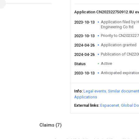
Application CN202322750912.8U e
Application filed by 
2023-10-13
Engineering Co ltd
Priority to CN202322
2023-10-13
Application granted
2024-04-26
Publication of CN22
2024-04-26
Active
Status
Anticipated expiratio
2033-10-13
Info
Legal events
Similar documen
Applications
External links
Espacenet
Global Do
Claims
(7)