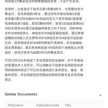
得靠板2为餐桌状态时能够被稳固支撑，不会产生晃动。
使用时，沙发形态下如所示图1和图4所示，当需要转变为
餐桌式，首先将抱枕4拿走，通过扶持并推动靠板2后面，
使靠板2通过转动轴301向前旋转至九十度至靠板2底面紧
抵座椅底座1顶面，靠背2翻转同时，靠背2后端放置槽302
内的支撑筒303通过铰接轴和垂直力向下转动，同时伸缩
支杆304伸缩滑出，伸缩支杆304底面紧抵地面，通过将紧
固螺栓305插入至支撑筒303与伸缩支杆304表面开设的插
孔内，使得伸缩支杆304受到限制不再伸缩，并且能够稳
固支撑靠板2，最后将座椅底座1内部的四个座椅取出并摆
放好，使得沙发变为如图2所示的餐桌形态。
尽管已经示出和描述了本实用新型的实施例，对于本领域
的普通技术人员而言，可以理解在不脱离本实用新型的原
理和精神的情况下可以对实施例进行多种变化、修改、替
换和变型，本实用新型的范围由所附权利要求及其等同物
限定。
Similar Documents
Publication
Publication Date
Title