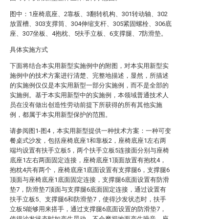
图中：1座椅底座、2靠板、3翻转机构、301转动轴、302
放置槽、303支撑筒、304伸缩支杆、305紧固螺栓、306底
座、307坐板、4抱枕、5扶手立板、6支撑腿、7防滑垫。
具体实施方式
下面将结合本实用新型实施例中的附图，对本实用新型实
施例中的技术方案进行清楚、完整地描述，显然，所描述
的实施例仅仅是本实用新型一部分实施例，而不是全部的
实施例。基于本实用新型中的实施例，本领域普通技术人
员在没有做出创造性劳动前提下所获得的所有其他实施
例，都属于本实用新型保护的范围。
请参阅图1-图4，本实用新型提供一种技术方案：一种可变
餐桌式沙发，包括座椅底座1和靠板2，座椅底座1左右两
端均设置有扶手立板5，两个扶手立板5连接面分别与座椅
底座1左右两面固定连接，座椅底座1顶面放置有抱枕4，
抱枕4共有两个，座椅底座1底面设置有支撑腿6，支撑腿6
顶面与座椅底座1底面固定连接，支撑腿6底面设置有防滑
垫7，防滑垫7顶面与支撑腿6底面固定连接，通过设置有
扶手立板5、支撑腿6和防滑垫7，使得沙发状态时，扶手
立板5能够用来搭手，通过支撑腿6底面设置的防滑垫7，
使得沙发状态时如产生晃动，不会磨损地面产生噪音，座