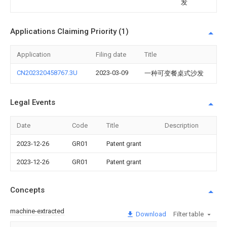
发
Applications Claiming Priority (1)
Application
Filing date
Title
CN202320458767.3U
2023-03-09
一种可变餐桌式沙发
Legal Events
Date
Code
Title
Description
2023-12-26
GR01
Patent grant
2023-12-26
GR01
Patent grant
Concepts
machine-extracted
Download
Filter table