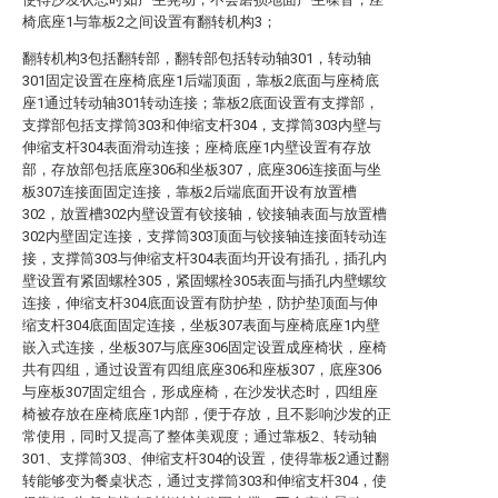
椅底座1与靠板2之间设置有翻转机构3；
翻转机构3包括翻转部，翻转部包括转动轴301，转动轴
301固定设置在座椅底座1后端顶面，靠板2底面与座椅底
座1通过转动轴301转动连接；靠板2底面设置有支撑部，
支撑部包括支撑筒303和伸缩支杆304，支撑筒303内壁与
伸缩支杆304表面滑动连接；座椅底座1内壁设置有存放
部，存放部包括底座306和坐板307，底座306连接面与坐
板307连接面固定连接，靠板2后端底面开设有放置槽
302，放置槽302内壁设置有铰接轴，铰接轴表面与放置槽
302内壁固定连接，支撑筒303顶面与铰接轴连接面转动连
接，支撑筒303与伸缩支杆304表面均开设有插孔，插孔内
壁设置有紧固螺栓305，紧固螺栓305表面与插孔内壁螺纹
连接，伸缩支杆304底面设置有防护垫，防护垫顶面与伸
缩支杆304底面固定连接，坐板307表面与座椅底座1内壁
嵌入式连接，坐板307与底座306固定设置成座椅状，座椅
共有四组，通过设置有四组底座306和座板307，底座306
与座板307固定组合，形成座椅，在沙发状态时，四组座
椅被存放在座椅底座1内部，便于存放，且不影响沙发的正
常使用，同时又提高了整体美观度；通过靠板2、转动轴
301、支撑筒303、伸缩支杆304的设置，使得靠板2通过翻
转能够变为餐桌状态，通过支撑筒303和伸缩支杆304，使