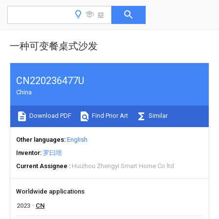
一种可变餐桌式沙发
CN220236477U
China
Download PDF
Find Prior Art
Similar
Other languages
English
Inventor
罗曰培
Current Assignee
Huizhou Zhengyi Smart Home Co ltd
Worldwide applications
2023
CN