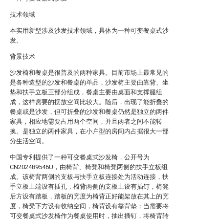
技术领域
本实用新型涉及沙发技术领域，具体为一种可变餐桌式沙
发。
背景技术
沙发椅和餐桌是很普及的两种家具。目前市场上最常见的
是各种造型的沙发和餐桌的单品，沙发椅主要由靠背、坐
垫和扶手立板三部分组成，餐桌主要由桌面和支撑腿组
成，这样需要的摆放空间比较大。随后，出现了能折叠的
餐桌或是沙发，但可折叠的沙发和餐桌仍然是独立的两件
家具，相应地需要占用两个空间，并且两者之间不能转
换。是独立的两件家具，在小户型的房间内占据很大一部
分生活空间。
中国专利提供了一种可变餐桌式沙发椅，公开号为
CN202489546U，由椅背、椅凳和椅凳两侧的扶手立板组
成。该椅背两侧的支板与扶手立板连接处为活动连接，扶
手立板上端设有插孔，椅背两侧的支板上设有插钉，椅凳
后方设有踏板，踏板的宽度为椅背正好能架放在其上的宽
度，椅凳下方设有收纳空间，椅背设有靠背垫；当需要将
可变餐桌式沙发椅作为餐桌使用时，抽出插钉，将椅背转