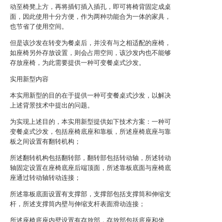
动至椅凳上方，再将插钉插入插孔，即可将椅背固定成桌
面，因此使用十分方便，作为两种功能合为一体的家具，
也节省了使用空间。
但是该沙发在转变为餐桌后，并没有与之相适配的座椅，
如座椅另外存放设置，则会占用空间，该沙发内也不能够
存放座椅，为此需要提供一种可变餐桌式沙发。
实用新型内容
本实用新型的目的在于提供一种可变餐桌式沙发，以解决
上述背景技术中提出的问题。
为实现上述目的，本实用新型提供如下技术方案：一种可
变餐桌式沙发，包括座椅底座和靠板，所述座椅底座与靠
板之间设置有翻转机构；
所述翻转机构包括翻转部，翻转部包括转动轴，所述转动
轴固定设置在座椅底座后端顶面，所述靠板底面与座椅底
座通过转动轴转动连接；
所述靠板底面设置有支撑部，支撑部包括支撑筒和伸缩支
杆，所述支撑筒内壁与伸缩支杆表面滑动连接；
所述座椅底座内壁设置有存放部，存放部包括底座和坐