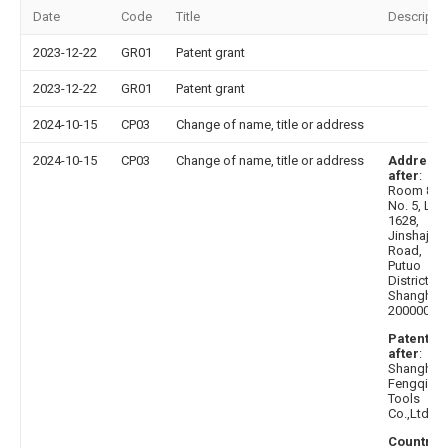
Date
Code
Title
Descripti
2023-12-22
GR01
Patent grant
2023-12-22
GR01
Patent grant
2024-10-15
CP03
Change of name, title or address
2024-10-15
CP03
Change of name, title or address
Address
after
:
Room 810
No. 5, Lan
1628,
Jinshajian
Road,
Putuo
District,
Shanghai,
200000
Patentee
after
:
Shanghai
Fengqi
Tools
Co.,Ltd.
Country 