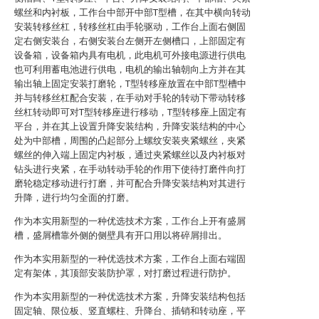
螺丝和内衬板，工作台中部开中部T型槽，在其中横向转动
安装转移丝杠，转移丝杠由手轮驱动，工作台上面右侧固
定右侧安装台，右侧安装台左侧开左侧槽口，上部固定有
设备箱，设备箱内具有电机，此电机可外接电源进行供电
也可利用蓄电池进行供电，电机的输出轴朝向上方并在其
输出轴上固定安装打磨轮，T型转移座放置在中部T型槽中
并与转移丝杠配合安装，在手动对手轮的转动下带动转移
丝杠转动即可对T型转移座进行移动，T型转移座上固定有
平台，并在其上设置升降安装结构，升降安装结构的中心
处为中部槽，周围的凸起部分上螺纹安装夹紧螺丝，夹紧
螺丝的伸入端上固定内衬板，通过夹紧螺丝以及内衬板对
钻头进行夹紧，在手动转动手轮的作用下使待打磨件向打
磨轮稳定移动进行打磨，并可配合升降安装结构对其进行
升降，进行均匀全面的打磨。
作为本实用新型的一种优选技术方案，工作台上开有盛屑
槽，盛屑槽靠外侧的侧壁具有开口用以将碎屑排出。
作为本实用新型的一种优选技术方案，工作台上面右端固
定有架体，其顶部安装防护罩，对打磨过程进行防护。
作为本实用新型的一种优选技术方案，升降安装结构包括
固定轴、限位板、竖直螺柱、升降台、插销和转动座，平