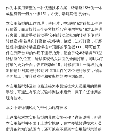
作为本实用新型的一种优选技术方案，转动座15外侧一体
成型有若干侧方凸缘151，方便手动对其进行操作。
本实用新型的工作原理：使用时，中部槽16对待加工件进
行放置，而后旋转三个夹紧螺丝17利用内衬板18对工件进
行夹紧，而后手动转动手轮4在转动丝杠3的转动下使T型
转移座9带着其向打磨轮7处移动，接近，进行打磨，打磨
过程中缓慢转动竖直螺柱12顶部的限位板111，即可使工
件在升降台13的作用下进行抬升，配合手轮4转动调节T型
转移座9的位置，能够实现钻头斜面的全面打磨，同时为了
打磨的更为全面，设置转动座15，能够在加工一阶段后抽
出插销14对其进行转动时待加工件的方位进行改变，保障
全面加工，并且精准性和效率均能够得到保障。
本实用新型涉及的电路连接为本领域技术人员采用的惯用
手段，可通过有限次试验得到技术启示，属于广泛使用的
现有技术。
本文中未详细说明的部件为现有技术。
上述虽然对本实用新型的具体实施例作了详细说明，但是
本实用新型并不限于上述实施例，在本领域普通技术人员
所具备的知识范围内，还可以在不脱离本实用新型宗旨的