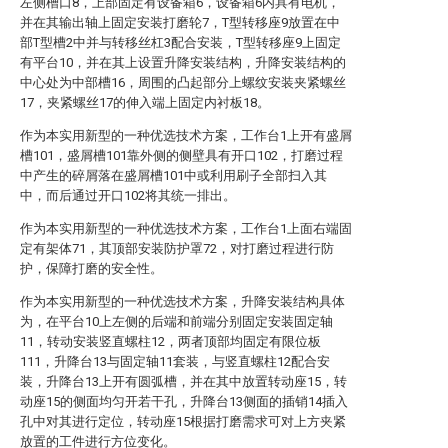
左侧槽口8，上部固定有设备箱6，设备箱6内具有电机，
并在其输出轴上固定安装打磨轮7，T型转移座9放置在中
部T型槽2中并与转移丝杠3配合安装，T型转移座9上固定
有平台10，并在其上设置升降安装结构，升降安装结构的
中心处为中部槽16，周围的凸起部分上螺纹安装夹紧螺丝
17，夹紧螺丝17的伸入端上固定内衬板18。
作为本实用新型的一种优选技术方案，工作台1上开有盛屑
槽101，盛屑槽101靠外侧的侧壁具有开口102，打磨过程
中产生的碎屑落在盛屑槽101中或利用刷子全部扫入其
中，而后通过开口102将其统一排出。
作为本实用新型的一种优选技术方案，工作台1上面右端固
定有架体71，其顶部安装防护罩72，对打磨过程进行防
护，保障打磨的安全性。
作为本实用新型的一种优选技术方案，升降安装结构具体
为，在平台10上左侧的后端和前端分别固定安装固定轴
11，转动安装竖直螺柱12，两者顶部均固定有限位板
111，升降台13与固定轴11套装，与竖直螺柱12配合安
装，升降台13上开有圆弧槽，并在其中放置转动座15，转
动座15的侧面均匀开若干孔，升降台13侧面的插销14插入
孔中对其进行定位，转动座15根据打磨需求可对上方夹紧
放置的工件进行方位变化。