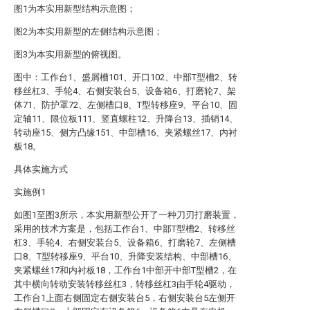
图1为本实用新型结构示意图；
图2为本实用新型的左侧结构示意图；
图3为本实用新型的俯视图。
图中：工作台1、盛屑槽101、开口102、中部T型槽2、转
移丝杠3、手轮4、右侧安装台5、设备箱6、打磨轮7、架
体71、防护罩72、左侧槽口8、T型转移座9、平台10、固
定轴11、限位板111、竖直螺柱12、升降台13、插销14、
转动座15、侧方凸缘151、中部槽16、夹紧螺丝17、内衬
板18。
具体实施方式
实施例1
如图1至图3所示，本实用新型公开了一种刀刃打磨装置，
采用的技术方案是，包括工作台1、中部T型槽2、转移丝
杠3、手轮4、右侧安装台5、设备箱6、打磨轮7、左侧槽
口8、T型转移座9、平台10、升降安装结构、中部槽16、
夹紧螺丝17和内衬板18，工作台1中部开中部T型槽2，在
其中横向转动安装转移丝杠3，转移丝杠3由手轮4驱动，
工作台1上面右侧固定右侧安装台5，右侧安装台5左侧开