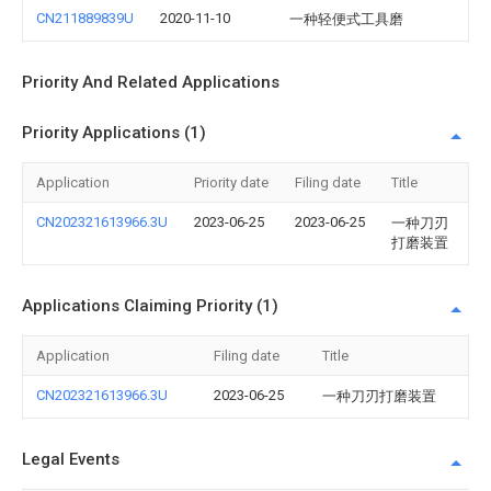
CN211889839U
2020-11-10
一种轻便式工具磨
Priority And Related Applications
Priority Applications (1)
Application
Priority date
Filing date
Title
CN202321613966.3U
2023-06-25
2023-06-25
一种刀刃
打磨装置
Applications Claiming Priority (1)
Application
Filing date
Title
CN202321613966.3U
2023-06-25
一种刀刃打磨装置
Legal Events