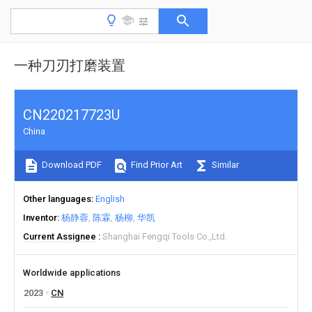
一种刀刃打磨装置
CN220217723U
China
Download PDF
Find Prior Art
Similar
Other languages
English
Inventor
杨静蓉
陈霖
杨柳
华凯
Current Assignee
Shanghai Fengqi Tools Co.,Ltd.
Worldwide applications
2023
CN