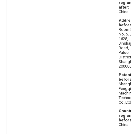
region
after
:
China
Address
before
:
Room 810
No. 5, Lan
1628,
Jinshajian
Road,
Putuo
District,
Shanghai,
200000
Patentee
before
:
Shanghai
Fengqi
Machinery
Technolo
Co.,Ltd.
Country 
region
before
:
China