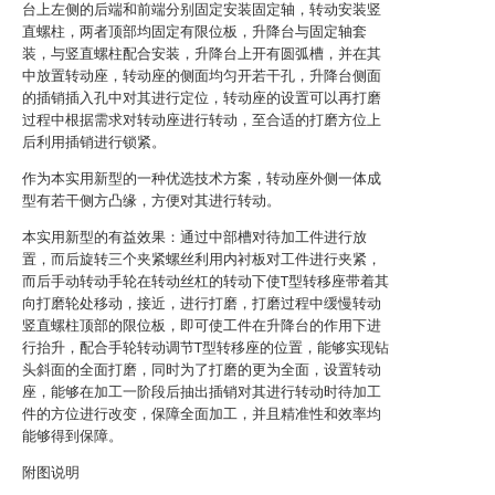
台上左侧的后端和前端分别固定安装固定轴，转动安装竖
直螺柱，两者顶部均固定有限位板，升降台与固定轴套
装，与竖直螺柱配合安装，升降台上开有圆弧槽，并在其
中放置转动座，转动座的侧面均匀开若干孔，升降台侧面
的插销插入孔中对其进行定位，转动座的设置可以再打磨
过程中根据需求对转动座进行转动，至合适的打磨方位上
后利用插销进行锁紧。
作为本实用新型的一种优选技术方案，转动座外侧一体成
型有若干侧方凸缘，方便对其进行转动。
本实用新型的有益效果：通过中部槽对待加工件进行放
置，而后旋转三个夹紧螺丝利用内衬板对工件进行夹紧，
而后手动转动手轮在转动丝杠的转动下使T型转移座带着其
向打磨轮处移动，接近，进行打磨，打磨过程中缓慢转动
竖直螺柱顶部的限位板，即可使工件在升降台的作用下进
行抬升，配合手轮转动调节T型转移座的位置，能够实现钻
头斜面的全面打磨，同时为了打磨的更为全面，设置转动
座，能够在加工一阶段后抽出插销对其进行转动时待加工
件的方位进行改变，保障全面加工，并且精准性和效率均
能够得到保障。
附图说明