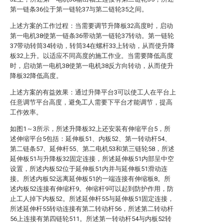
第一链条36位于第一链轮37与第二链轮35之间。
上述方案的工作过程：当需要调节升降板32高度时，启动
第一电机38使第一链条36带动第一链轮37转动。第一链轮
37带动转筒34转动，转筒34在螺杆33上转动，从而使升降
板32上升。以适应不同高度的施工作业。当需要降低高度
时，启动第一电机38使第一电机38反方向转动，从而使升
降板32降低高度。
上述方案的有益效果：通过升降平台3可以使工人在平台上
任意调节平台高度，避免工人需要下平台才能调节，提高
工作效率。
如图1～3所示，所述升降板32上还安装有伸缩平台5，所
述伸缩平台5包括：延伸板51、内板52、第一转动杆54、
第二链条57、延伸杆55、第二电机53和第三链轮58，所述
延伸板51与升降板32固定连接，所述延伸板51内部呈中空
设置，所述内板52位于延伸板51内并与延伸板51滑动连
接。所述内板52远离延伸板51的一端连接有伸缩板8。所
述内板52连接有伸缩杆9。伸缩杆9可以起到防护作用，防
止工人掉下内板52。所述延伸杆55与延伸板51固定连接，
所述延伸杆55转动连接有第二转动杆56，所述第二转动杆
56上连接有第四链轮511。所述第一转动杆54与内板52转