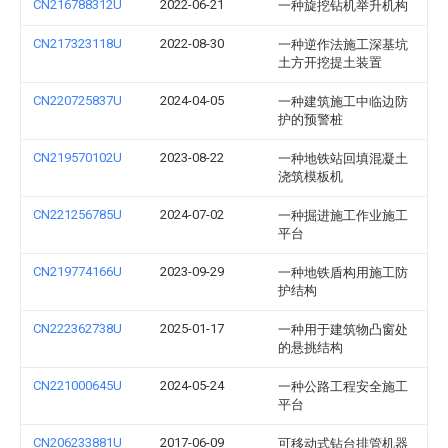
CN216788312U
2022-06-21
一种旋挖钻机举升机构
CN217323118U
2022-08-30
一种逆作法施工深基坑
土方开挖提土装置
CN220725837U
2024-04-05
一种建筑施工中临边防
护的预警桩
CN219570102U
2023-08-22
一种地铁站回填混凝土
浇筑模板机
CN221256785U
2024-07-02
一种掘进施工作业施工
平台
CN219774166U
2023-09-29
一种地铁盾构用施工防
护结构
CN222362738U
2025-01-17
一种用于建筑物凸窗处
的悬挑结构
CN221000645U
2024-05-24
一种公路工程安全施工
平台
CN206233881U
2017-06-09
可移动式钻台排管机器