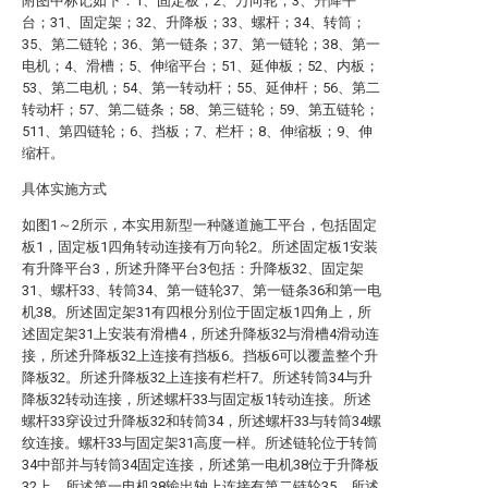
附图中标记如下：1、固定板；2、万向轮；3、升降平
台；31、固定架；32、升降板；33、螺杆；34、转筒；
35、第二链轮；36、第一链条；37、第一链轮；38、第一
电机；4、滑槽；5、伸缩平台；51、延伸板；52、内板；
53、第二电机；54、第一转动杆；55、延伸杆；56、第二
转动杆；57、第二链条；58、第三链轮；59、第五链轮；
511、第四链轮；6、挡板；7、栏杆；8、伸缩板；9、伸
缩杆。
具体实施方式
如图1～2所示，本实用新型一种隧道施工平台，包括固定
板1，固定板1四角转动连接有万向轮2。所述固定板1安装
有升降平台3，所述升降平台3包括：升降板32、固定架
31、螺杆33、转筒34、第一链轮37、第一链条36和第一电
机38。所述固定架31有四根分别位于固定板1四角上，所
述固定架31上安装有滑槽4，所述升降板32与滑槽4滑动连
接，所述升降板32上连接有挡板6。挡板6可以覆盖整个升
降板32。所述升降板32上连接有栏杆7。所述转筒34与升
降板32转动连接，所述螺杆33与固定板1转动连接。所述
螺杆33穿设过升降板32和转筒34，所述螺杆33与转筒34螺
纹连接。螺杆33与固定架31高度一样。所述链轮位于转筒
34中部并与转筒34固定连接，所述第一电机38位于升降板
32上，所述第一电机38输出轴上连接有第二链轮35，所述