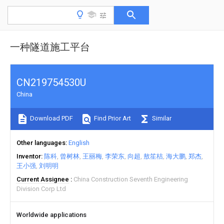
一种隧道施工平台
CN219754530U
China
Download PDF
Find Prior Art
Similar
Other languages
English
Inventor
陈科
曾树林
王丽梅
李荣东
向超
敖笙桔
海大鹏
郑杰
王小强
刘明明
Current Assignee
China Construction Seventh Engineering
Division Corp Ltd
Worldwide applications