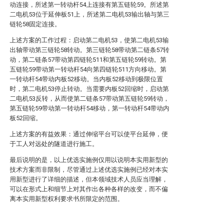
动连接，所述第一转动杆54上连接有第五链轮59。所述第
二电机53位于延伸板51上，所述第二电机53输出轴与第三
链轮58固定连接。
上述方案的工作过程：启动第二电机53，使第二电机53输
出轴带动第三链轮58转动。第三链轮58带动第二链条57转
动，第二链条57带动第四链轮511和第五链轮59转动。第
五链轮59带动第一转动杆54向第四链轮511方向移动。第
一转动杆54带动内板52移动。当内板52移动到极限位置
时，第二电机53停止转动。当需要内板52回缩时，启动第
二电机53反转，从而使第二链条57带动第五链轮59转动，
第五链轮59带动第一转动杆54移动，第一转动杆54带动内
板52回缩。
上述方案的有益效果：通过伸缩平台可以使平台延伸，便
于工人对远处的隧道进行施工。
最后说明的是，以上优选实施例仅用以说明本实用新型的
技术方案而非限制，尽管通过上述优选实施例已经对本实
用新型进行了详细的描述，但本领域技术人员应当理解，
可以在形式上和细节上对其作出各种各样的改变，而不偏
离本实用新型权利要求书所限定的范围。