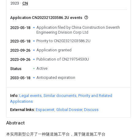
2023
CN
Application CN202321203586.2U events
Application filed by China Construction Seventh
2023-05-18
Engineering Division Corp Ltd
Priority to CN202321203586.2U
2023-05-18
Application granted
2023-09-26
Publication of CN219754530U
2023-09-26
Active
Status
Anticipated expiration
2033-05-18
Info
Legal events
Similar documents
Priority and Related
Applications
External links
Espacenet
Global Dossier
Discuss
Abstract
本实用新型公开了一种隧道施工平台，属于隧道施工平台