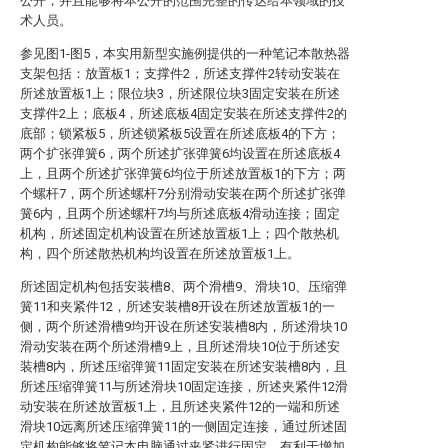
公开，并且能够将本公开的范围完整的传达给本领域的技
术人员。
参见图1-图5，本实用新型实施例提供的一种笔记本散热器
支架包括：放置板1；支撑件2，所述支撑件2转动安装在
所述放置板1上；限位块3，所述限位块3固定安装在所述
支撑件2上；底板4，所述底板4固定安装在所述支撑件2的
底部；锁紧板5，所述锁紧板5设置在所述底板4的下方；
两个扩张弹簧6，两个所述扩张弹簧6均设置在所述底板4
上，且两个所述扩张弹簧6均位于所述放置板1的下方；两
个螺杆7，两个所述螺杆7分别滑动安装在两个所述扩张弹
簧6内，且两个所述螺杆7均与所述底板4滑动连接；固定
机构，所述固定机构设置在所述放置板1上；四个散热机
构，四个所述散热机构均设置在所述放置板1上。
所述固定机构包括安装槽8、两个滑槽9、滑块10、压缩弹
簧11和夹紧件12，所述安装槽8开设在所述放置板1的一
侧，两个所述滑槽9均开设在所述安装槽8内，所述滑块10
滑动安装在两个所述滑槽9上，且所述滑块10位于所述安
装槽8内，所述压缩弹簧11固定安装在所述安装槽8内，且
所述压缩弹簧11与所述滑块10固定连接，所述夹紧件12滑
动安装在所述放置板1上，且所述夹紧件12的一端和所述
滑块10远离所述压缩弹簧11的一侧固定连接，通过所述固
定机构能够将笔记本电脑通过夹紧进行固定，有利于增加