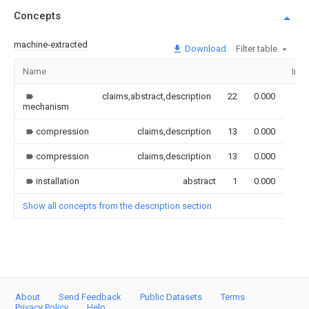
Concepts
machine-extracted
Download
Filter table
Name
Ima
claims,abstract,description
22
0.000
mechanism
compression
claims,description
13
0.000
compression
claims,description
13
0.000
installation
abstract
1
0.000
Show all concepts from the description section
About
Send Feedback
Public Datasets
Terms
Privacy Policy
Help