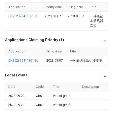
Application
Priority date
Filing date
Title
CN202320411861.3U
2023-03-07
2023-03-07
一种笔记
本散热器
支架
Applications Claiming Priority (1)
Application
Filing date
Title
CN202320411861.3U
2023-03-07
一种笔记本散热器支架
Legal Events
Date
Code
Title
Description
2023-09-22
GR01
Patent grant
2023-09-22
GR01
Patent grant