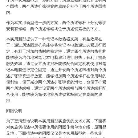
作为本实用新型进一步的方案，所述底板的顶部开设有两
个凹槽，两个所述扩张弹簧的底端分别位于两个所述凹槽
内。
作为本实用新型进一步的方案，两个所述螺杆上分别螺纹
安装有螺帽，两个所述螺帽均位于所述锁紧板的下方。
本实用新型提供了一种笔记本散热器支架，有益效果在
于：通过所述固定机构能够将笔记本电脑通过夹紧进行固
定，有利于增加散热时的稳定性，通过四个所述散热机构
能够较为均匀地对笔记本电脑底部进行散热，有利于提高
散热效率，通过设置所述挡板能够配合固定机构使用对笔
记本电脑进行定位固定，通过开设两个所述凹槽对两个所
述扩张弹簧进行放置，能够增加两个所述螺杆在使用时的
便利性，便于减少两个所述扩张弹簧的滑动，也便于拧紧
两个所述螺帽，通过设置两个所述螺帽与两个所述螺杆配
合使用，能够较为简便地将所述锁紧板固定在桌面的底
部。
附图说明
为了更清楚地说明本实用新型实施例的技术方案，下面将
对实施例描述中所需要使用的附图作简单地介绍，显而易
见地，下面描述中的附图仅仅是本实用新型的一些实施