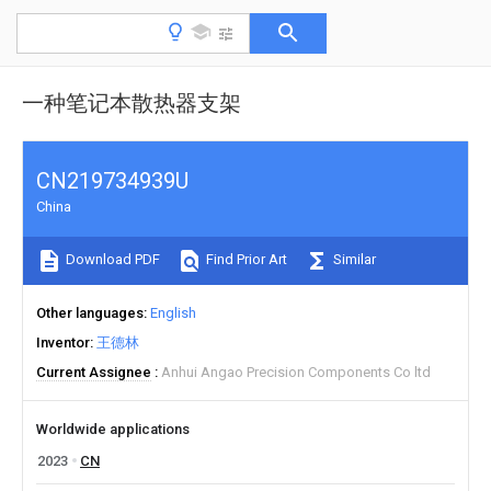
一种笔记本散热器支架
CN219734939U
China
Download PDF
Find Prior Art
Similar
Other languages
English
Inventor
王德林
Current Assignee
Anhui Angao Precision Components Co ltd
Worldwide applications
2023
CN