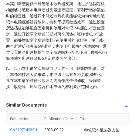
本实用新型提供一种笔记本散热器支架，通过所述固定机
构能够将笔记本电脑通过夹紧进行固定，有利于增加散热
时的稳定性，通过四个所述散热机构能够较为均匀地对笔
记本电脑底部进行散热，有利于提高散热效率，通过设置
所述挡板能够配合固定机构使用对笔记本电脑进行定位固
定，通过开设两个所述凹槽对两个所述扩张弹簧6进行放
置，能够增加两个所述螺杆7在使用时的便利性，便于减少
两个所述扩张弹簧6的滑动，也便于拧紧两个所述螺帽，通
过设置两个所述螺帽与两个所述螺杆7配合使用，能够较为
简便地将所述锁紧板5固定在桌面的底部。
以上仅为本申请的实施例而已，并不用于限制本申请。对
于本领域技术人员来说，本申请可以有各种更改和变化。
凡在本申请的精神和原理之内所作的任何修改、等同替
换、改进等，均应包含在本申请的权利要求范围之内。
Similar Documents
Publication
Publication Date
Title
CN219734939U
2023-09-22
一种笔记本散热器支架