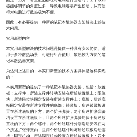
器能够调节的角度过多，导致电脑容易产生松动，从而使
得对电脑进行散热极为不便。
因此，有必要提供一种新的笔记本散热器支架解决上述技
术问题。
实用新型内容
本实用新型解决的技术问题是提供一种具有安装简便、适
用于多种散热场景、可进行组合使用、散热较为方便的笔
记本散热器支架。
为达到上述目的，本实用新型的技术方案具体是这样实现
的：
本实用新型的提供了一种笔记本散热器支架，包括：放置
板；支撑件，所述支撑件转动安装在所述放置板上；限位
块，所述限位块固定安装在所述支撑件上；底板，所述底
板固定安装在所述支撑件的底部；锁紧板，所述锁紧板设
置在所述底板的下方；两个扩张弹簧，两个所述扩张弹簧
均设置在所述底板上，且两个所述扩张弹簧均位于所述放
置板的下方；两个螺杆，两个所述螺杆分别滑动安装在两
个所述扩张弹簧内，且两个所述螺杆均与所述底板滑动连
接；固定机构，所述固定机构设置在所述放置板上；四个