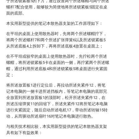
于所述锁紧板5的下方，通过设置两个所述螺帽与两个所述
螺杆7配合使用，能够较为简便地将所述锁紧板5固定在桌
面的底部。
本实用新型提供的笔记本散热器支架的工作原理如下：
在平坦的桌面上使用散热器时，先将两个所述螺帽拧下，
将两个所述螺杆7和两个所述扩张弹簧6以及所述锁紧板5
从所述底板4上拆卸下，再将所述底板4放置在桌面上；
在不平坦或较窄的桌面上使用散热器时，先拧松两个所述
螺帽，将所述锁紧板5卡在桌面的一侧，再拧紧两个所述螺
帽，通过利用所述底板4和所述锁紧板5将桌面进行夹紧固
定；
将所述放置板1进行定位后，再拉动所述夹紧件12，将笔
记本电脑的一侧卡进所述挡板内，等笔记本电脑的底部完
全放置到所述放置板1的顶部时，松开所述夹紧件12，在
所述压缩弹簧11的回缩下，所述夹紧件12将所笔记本电脑
进行夹紧固定，随后启动所述电机17，带动所述转轴15转
动，从而驱动所述扇叶16对笔记本电脑进行散热。
与相关技术相比较，本实用新型提供的笔记本散热器支架
具有如下有益效果：