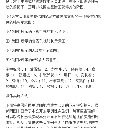
例，对于本领域的普通技术人员来讲，在不付出创造性劳
动的前提下，还可以根据这些附图获得其他附图。
图1为本实用新型提供的笔记本散热器支架的一种较佳实施
例的结构示意图；
图2为图1所示的正视剖视结构示意图；
图3为图1所示的侧视剖视结构示意图；
图4为图1所示的A部放大示意图；
图5为图2所示的B部放大示意图。
图中标号：1、放置板；2、支撑件；3、限位块；4、底
板；5、锁紧板；6、扩张弹簧；7、螺杆；8、安装槽；
9、滑槽；10、滑块；11、压缩弹簧；12、夹紧件；13、
散热腔；14、网板；15、转轴；16、扇叶；17、电机。
具体实施方式
下面将参照附图更详细地描述本公开的示例性实施例。虽
然附图中显示了本公开的示例性实施例，然而应当理解，
可以以各种形式实现本公开而不应被这里阐述的实施例所
限制。相反，提供这些实施例是为了能够更透彻地理解本