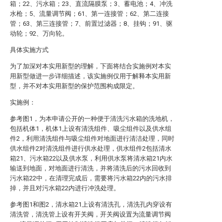
箱；22、污水箱；23、直流隔膜泵；3、蓄电池；4、冲洗
水枪；5、流量调节阀；61、第一连接管；62、第二连接
管；63、第三连接管；7、前置过滤器；8、挂钩；91、驱
动轮；92、万向轮。
具体实施方式
为了加深对本实用新型的理解，下面将结合实施例对本实
用新型做进一步详细描述，该实施例仅用于解释本实用新
型，并不对本实用新型的保护范围构成限定。
实施例：
参考图1，为本申请公开的一种便于清洗污水箱的洗地机，
包括机体1，机体1上设有清洗组件、吸尘组件以及供水组
件2，利用清洗组件与吸尘组件对地面进行清洁处理，同时
供水组件2对清洗组件进行供水处理，供水组件2包括清水
箱21、污水箱22以及供水泵，利用供水泵将清水箱21内水
输送到地面，对地面进行清洗，并将清洗后的污水回收到
污水箱22中，在清理完成后，需要将污水箱22内的污水排
掉，并且对污水箱22内进行冲洗处理。
参考图1和图2，清水箱21上设有清洗孔，清洗孔内穿设有
清洗管，清洗管上设有开关阀，开关阀设置为流量调节阀