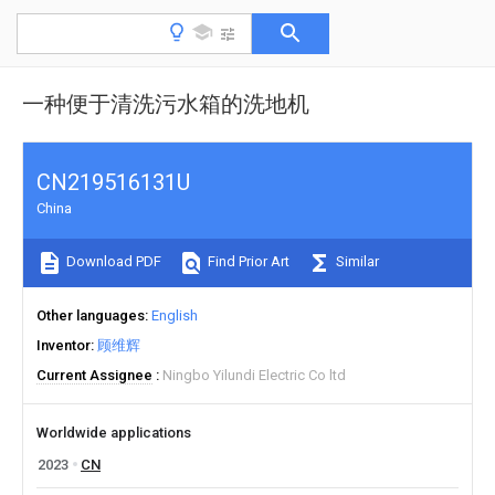
一种便于清洗污水箱的洗地机
CN219516131U
China
Download PDF
Find Prior Art
Similar
Other languages
English
Inventor
顾维辉
Current Assignee
Ningbo Yilundi Electric Co ltd
Worldwide applications
2023
CN