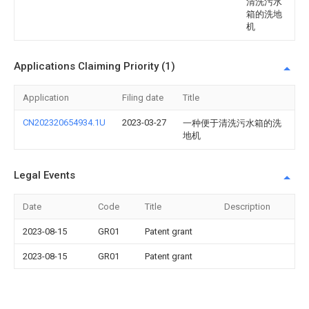
清洗污水
箱的洗地
机
Applications Claiming Priority (1)
Application
Filing date
Title
CN202320654934.1U
2023-03-27
一种便于清洗污水箱的洗
地机
Legal Events
Date
Code
Title
Description
2023-08-15
GR01
Patent grant
2023-08-15
GR01
Patent grant