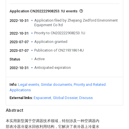
Application CN202222908253.1U events
Application filed by Zhejiang Zedford Environment
2022-10-31
Equipment Co ltd
Priority to CN202222908253.1U
2022-10-31
Application granted
2023-07-07
Publication of CN219318614U
2023-07-07
Active
Status
Anticipated expiration
2032-10-31
Info
Legal events
Similar documents
Priority and Related
Applications
External links
Espacenet
Global Dossier
Discuss
Abstract
本实用新型属于空调器技术领域，特别涉及一种空调器内
部表冷器冷凝水回收利用结构，它解决了表冷器上冷凝水