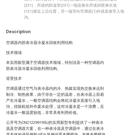
(231)，所述的防溢管(231)一端连接在所述的喷淋水池
(121)接近上沿位置，另一端导向空调器(1)外或直接导入地
沟。
Description
空调器内部表冷器冷凝水回收利用结构
技术领域
本实用新型属于空调器技术领域，特别涉及一种空调器内
部表冷器冷凝水回收利用结构。
背景技术
空调器通过空气与表冷器内的冷、热媒实现热交换来达到
制冷、制热效果，由于存在一定的温差，在表冷器上容易
产生冷凝水，一般空调器结构会将此冷凝水直接引入地
沟，排除机组外作废水处理，这对冷凝水是一个浪费，且
冷凝水一般温度较低，非常具有利用价值。
公开号为CN212299195U的实用新型专利提供了一种表冷
器及空调器方案，在一种表冷器及空调器中，通过在表冷
器本体的进风侧和/或出风侧设置杀菌模块，并将杀菌模块