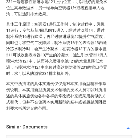
231一端连接在喷淋水池121上沿位置，可以很好的避免水
位过高导致溢水，另一端导向空调器1外或者直接导入地
沟，可以达到排水效果。
具体工作原理：空调器1运行工作时，制冷过程中，风机
11运行，空气从新/回风阀15进入，经过过滤器14，通过
制冷系统16进行降温，再经过喷淋系统12提升空气湿度，
同时也可将空气二次降温，制冷系统16中的表冷器13内通
冷冻水制冷时，会产生冷凝水，在表冷器13下方的接水盘
211可以收集表冷器13产生的冷凝水，通过引水管221流入
喷淋水池121中，从而补充喷淋水池121的水量且降低水
温，当喷淋水池121中水位过高达到防溢管231的管口位置
时，水可以从防溢管231排出机组外。
本文中所描述的具体实施例仅仅是对本实用新型精神作举
例说明。本实用新型所属技术领域的技术人员可以对所描
述的具体实施例做各种各样的修改或补充或采用类似的方
式替代，但并不会偏离本实用新型的精神或者超越所附权
利要求书所定义的范围。
Similar Documents