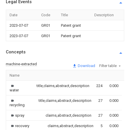
Legal Events
Date
Code
Title
Description
2023-07-07
GR01
Patent grant
2023-07-07
GR01
Patent grant
Concepts
machine-extracted
Download
Filter table
Name
Im
title,claims,abstract,description
224
0.000
water
title,claims,abstract,description
27
0.000
recycling
spray
claims,abstract,description
27
0.000
recovery
claims,abstract,description
5
0.000