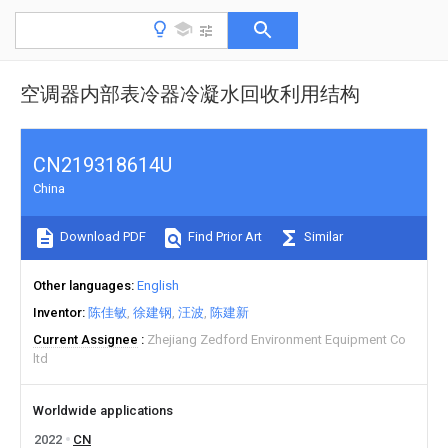
空调器内部表冷器冷凝水回收利用结构
CN219318614U
China
Download PDF
Find Prior Art
Similar
Other languages
English
Inventor
陈佳敏
徐建钢
汪波
陈建新
Current Assignee
Zhejiang Zedford Environment Equipment Co
ltd
Worldwide applications
2022
CN