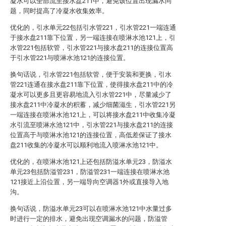
凝水可以全部流至接水盘211中，避免该位置出现漏水问
题，同时提高了冷凝水收集效率。
优化的，引水单元22包括引水管221，引水管221一端连通
于接水盘211靠下位置，另一端连接在喷淋水池121上，引
水管221包括软管，引水管221与接水盘211的连接位置高
于引水管221与喷淋水池121的连接位置。
换句话说，引水管221包括软管，便于安装和更换，引水
管221连通在接水盘211靠下位置，使得接水盘211中的冷
凝水可以更多且更容易地流入引水管221中，尽量减少了
接水盘211中冷凝水的积蓄，减少细菌滋生，引水管221另
一端连接在喷淋水池121上，可以将接水盘211中收集冷凝
水引流至喷淋水池121中，引水管221与接水盘211的连接
位置高于与喷淋水池121的连接位置，高低差保证了接水
盘211收集的冷凝水可以顺利地流入喷淋水池121中。
优化的，在喷淋水池121上还包括防溢水单元23，防溢水
单元23包括防溢管231，防溢管231一端连接在喷淋水池
121接近上沿位置，另一端导向空调器1外或直接导入地
沟。
换句话说，防溢水单元23可以在喷淋水池121中水量过多
时进行一定的排水，避免出现空调漏水的问题，防溢管