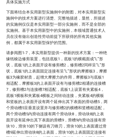
具体实施方式
下面将结合本实用新型实施例中的附图，对本实用新型实
施例中的技术方案进行清楚、完整地描述，显然，所描述
的实施例仅仅是本实用新型一部分实施例，而不是全部的
实施例。基于本实用新型中的实施例，本领域普通技术人
员在没有做出创造性劳动前提下所获得的所有其他实施
例，都属于本实用新型保护的范围。
请参阅图1-7，本实用新型提供一种新的技术方案：一种绝
缘纸棱边修剪装置，包括底板1，底板1的横截面成“L”形
状，底板1的上表面开设有修剪槽2，修剪槽2同样呈“L”形
状，底板1的上表面固定连接有呈“L”形状的摩擦板3，摩擦
板3为橡胶材质，起增大摩擦力的作用，摩擦板3与底板1
相适配，摩擦板3的上表面开设有与修剪槽2相通的连接槽
7，修剪槽2与连接槽7相适配，底板1上设置有夹紧板4，
底板1横板和夹紧板4横板之间转动连接，夹紧板4的横板
和竖板的上表面开设有两个延伸出其下表面的滑动槽5，两
个滑动槽5呈垂直设置并与修剪槽2的横槽和竖槽相适配，
两个滑动槽5内滑动连接有两个滑动块8，滑动块8的上表
面开设有延伸出其下表面的滑槽9，滑槽9内滑动连接有滑
块10，滑块10的下侧设有刀锋刃，滑块10的上表面通过滑
槽9延伸出滑动块8的上表面，滑块10的上表面固定连接有