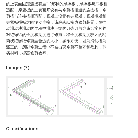
的上表面固定连接有呈“L”形状的摩擦板，摩擦板与底板相
适配，摩擦板的上表面开设有与修剪槽相通的连接槽，修
剪槽与连接槽相适配，底板上设置有夹紧板，底板横板和
夹紧板横板之间转动连接，该绝缘纸棱边修剪装置，在推
动滑动块滑动的过程中滑块下端的刀锋刃与绝缘纸接触并
对绝缘纸的长度和宽度进行修剪，将长度和宽度较大的辊
筒状绝缘纸修剪呈合适的大小，操作方便，因为滑动槽为
竖直的，所以修剪过程中不会出现修剪不整齐和毛刺，节
省材料，提高修剪效率。
Images (
7
)
Classifications