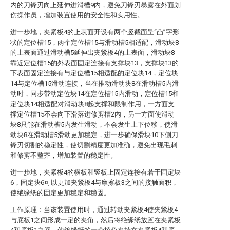
内的刀锋刃向上延伸进滑槽9内，避免刀锋刃暴露在外面划
伤操作员，增加装置使用的安全性和实用性。
进一步地，夹紧板4的上表面开设有两个竖截面呈“凸”字形
状的定位槽15，两个定位槽15与滑动槽5相适配，滑动块8
的上表面通过滑动槽5延伸出夹紧板4的上表面，滑动块8
靠近定位槽15的外表面固定连接有支撑块13，支撑块13的
下表面固定连接有与定位槽15相适配的定位块14，定位块
14与定位槽15滑动连接，当在推动滑动块8在滑动槽5内滑
动时，同步带动定位块14在定位槽15内滑动，定位槽15和
定位块14相适配对滑动块8起支撑和限制作用，一方面支
撑定位槽15不会向下滑落进修剪槽2内，另一方面使滑动
块8只能在滑动槽5内发生滑动，不会发生上下位移，使滑
动块8在滑动槽5滑动更加稳定，进一步确保滑块10下侧刀
锋刃切割的稳定性，使切割精度更加准确，避免出现毛刺
和修剪不整齐，增加装置的稳定性。
进一步地，夹紧板4的横板和竖板上固定连接有若干固定块
6，固定块6可以更加夹紧板4与摩擦板3之间的接触面积，
使绝缘纸的固定更加稳定和稳固。
工作原理：当该装置使用时，通过转动夹紧板4使夹紧板4
与底板1之间形成一定的夹角，然后将绝缘纸放置在夹紧板