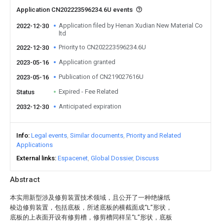
Application CN202223596234.6U events
Application filed by Henan Xudian New Material Co
2022-12-30
ltd
Priority to CN202223596234.6U
2022-12-30
Application granted
2023-05-16
Publication of CN219027616U
2023-05-16
Expired - Fee Related
Status
Anticipated expiration
2032-12-30
Info
Legal events
Similar documents
Priority and Related
Applications
External links
Espacenet
Global Dossier
Discuss
Abstract
本实用新型涉及修剪装置技术领域，且公开了一种绝缘纸
棱边修剪装置，包括底板，所述底板的横截面成“L”形状，
底板的上表面开设有修剪槽，修剪槽同样呈“L”形状，底板