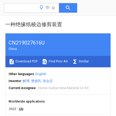
一种绝缘纸棱边修剪装置
CN219027616U
China
Download PDF
Find Prior Art
Similar
Other languages
English
Inventor
解博
楚俊民
张会庄
Current Assignee
Henan Xudian New Material Co ltd
Worldwide applications
2022
CN