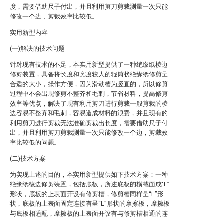
度，需要借助尺子付出，并且利用剪刀剪裁测量一次只能
修改一个边，剪裁效率比较低。
实用新型内容
(一)解决的技术问题
针对现有技术的不足，本实用新型提供了一种绝缘纸棱边
修剪装置，具备将长度和宽度较大的辊筒状绝缘纸修剪呈
合适的大小，操作方便，因为滑动槽为竖直的，所以修剪
过程中不会出现修剪不整齐和毛刺，节省材料，提高修剪
效率等优点，解决了现有利用剪刀进行剪裁一般剪裁的棱
边容易不整齐和毛刺，容易造成材料的浪费，并且现有的
利用剪刀进行剪裁无法准确剪裁出长度，需要借助尺子付
出，并且利用剪刀剪裁测量一次只能修改一个边，剪裁效
率比较低的问题。
(二)技术方案
为实现上述的目的，本实用新型提供如下技术方案：一种
绝缘纸棱边修剪装置，包括底板，所述底板的横截面成“L”
形状，底板的上表面开设有修剪槽，修剪槽同样呈“L”形
状，底板的上表面固定连接有呈“L”形状的摩擦板，摩擦板
与底板相适配，摩擦板的上表面开设有与修剪槽相通的连