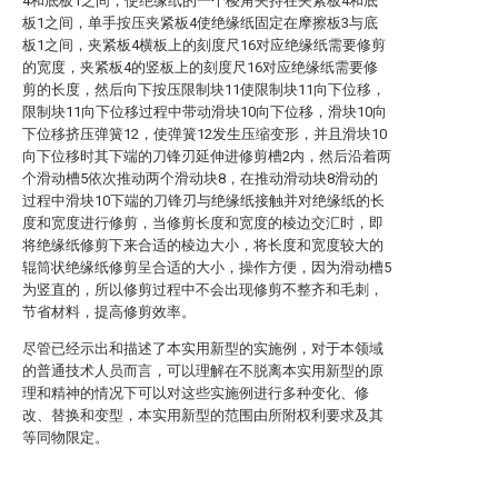
4和底板1之间，使绝缘纸的一个棱角夹持在夹紧板4和底
板1之间，单手按压夹紧板4使绝缘纸固定在摩擦板3与底
板1之间，夹紧板4横板上的刻度尺16对应绝缘纸需要修剪
的宽度，夹紧板4的竖板上的刻度尺16对应绝缘纸需要修
剪的长度，然后向下按压限制块11使限制块11向下位移，
限制块11向下位移过程中带动滑块10向下位移，滑块10向
下位移挤压弹簧12，使弹簧12发生压缩变形，并且滑块10
向下位移时其下端的刀锋刃延伸进修剪槽2内，然后沿着两
个滑动槽5依次推动两个滑动块8，在推动滑动块8滑动的
过程中滑块10下端的刀锋刃与绝缘纸接触并对绝缘纸的长
度和宽度进行修剪，当修剪长度和宽度的棱边交汇时，即
将绝缘纸修剪下来合适的棱边大小，将长度和宽度较大的
辊筒状绝缘纸修剪呈合适的大小，操作方便，因为滑动槽5
为竖直的，所以修剪过程中不会出现修剪不整齐和毛刺，
节省材料，提高修剪效率。
尽管已经示出和描述了本实用新型的实施例，对于本领域
的普通技术人员而言，可以理解在不脱离本实用新型的原
理和精神的情况下可以对这些实施例进行多种变化、修
改、替换和变型，本实用新型的范围由所附权利要求及其
等同物限定。