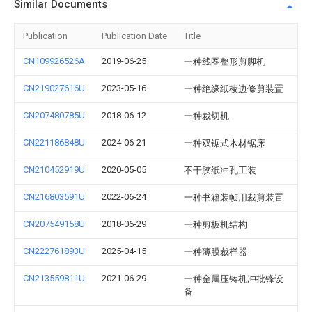
Similar Documents
Publication
Publication Date
Title
CN109926526A
2019-06-25
一种线圈整形剪脚机
CN219027616U
2023-05-16
一种绝缘纸棱边修剪装置
CN207480785U
2018-06-12
一种裁切机
CN221186848U
2024-06-21
一种双锯式木材锯床
CN210452919U
2020-05-05
不干胶纸冲孔工装
CN216803591U
2022-06-24
一种书籍装帧用裁剪装置
CN207549158U
2018-06-29
一种剪板机结构
CN222761893U
2025-04-15
一种薄膜裁样器
CN213559811U
2021-06-29
一种金属压铸机冲批锋设
备