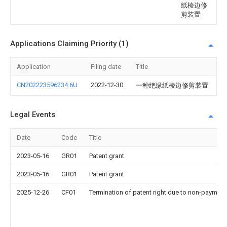
纸棱边修
剪装置
Applications Claiming Priority (1)
Application
Filing date
Title
CN202223596234.6U
2022-12-30
一种绝缘纸棱边修剪装置
Legal Events
Date
Code
Title
2023-05-16
GR01
Patent grant
2023-05-16
GR01
Patent grant
2025-12-26
CF01
Termination of patent right due to non-payment