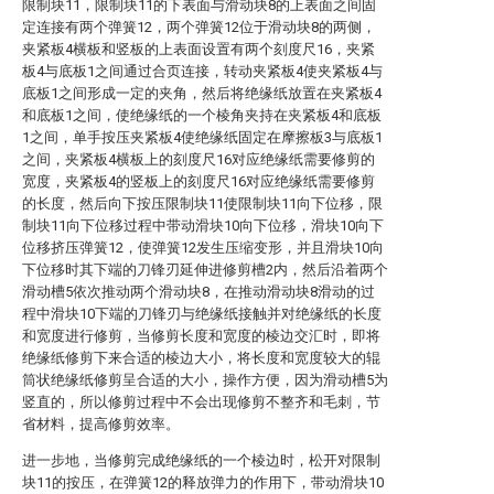
限制块11，限制块11的下表面与滑动块8的上表面之间固
定连接有两个弹簧12，两个弹簧12位于滑动块8的两侧，
夹紧板4横板和竖板的上表面设置有两个刻度尺16，夹紧
板4与底板1之间通过合页连接，转动夹紧板4使夹紧板4与
底板1之间形成一定的夹角，然后将绝缘纸放置在夹紧板4
和底板1之间，使绝缘纸的一个棱角夹持在夹紧板4和底板
1之间，单手按压夹紧板4使绝缘纸固定在摩擦板3与底板1
之间，夹紧板4横板上的刻度尺16对应绝缘纸需要修剪的
宽度，夹紧板4的竖板上的刻度尺16对应绝缘纸需要修剪
的长度，然后向下按压限制块11使限制块11向下位移，限
制块11向下位移过程中带动滑块10向下位移，滑块10向下
位移挤压弹簧12，使弹簧12发生压缩变形，并且滑块10向
下位移时其下端的刀锋刃延伸进修剪槽2内，然后沿着两个
滑动槽5依次推动两个滑动块8，在推动滑动块8滑动的过
程中滑块10下端的刀锋刃与绝缘纸接触并对绝缘纸的长度
和宽度进行修剪，当修剪长度和宽度的棱边交汇时，即将
绝缘纸修剪下来合适的棱边大小，将长度和宽度较大的辊
筒状绝缘纸修剪呈合适的大小，操作方便，因为滑动槽5为
竖直的，所以修剪过程中不会出现修剪不整齐和毛刺，节
省材料，提高修剪效率。
进一步地，当修剪完成绝缘纸的一个棱边时，松开对限制
块11的按压，在弹簧12的释放弹力的作用下，带动滑块10