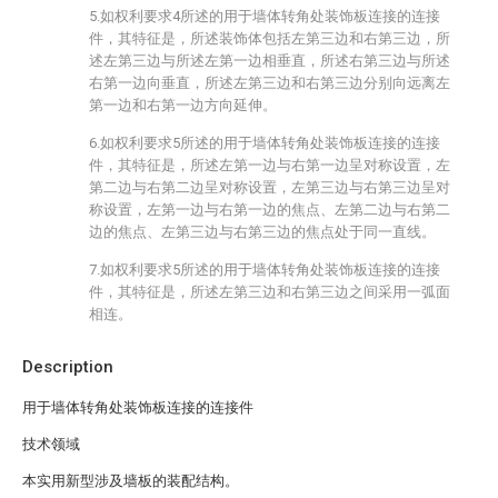
5.如权利要求4所述的用于墙体转角处装饰板连接的连接
件，其特征是，所述装饰体包括左第三边和右第三边，所
述左第三边与所述左第一边相垂直，所述右第三边与所述
右第一边向垂直，所述左第三边和右第三边分别向远离左
第一边和右第一边方向延伸。
6.如权利要求5所述的用于墙体转角处装饰板连接的连接
件，其特征是，所述左第一边与右第一边呈对称设置，左
第二边与右第二边呈对称设置，左第三边与右第三边呈对
称设置，左第一边与右第一边的焦点、左第二边与右第二
边的焦点、左第三边与右第三边的焦点处于同一直线。
7.如权利要求5所述的用于墙体转角处装饰板连接的连接
件，其特征是，所述左第三边和右第三边之间采用一弧面
相连。
Description
用于墙体转角处装饰板连接的连接件
技术领域
本实用新型涉及墙板的装配结构。