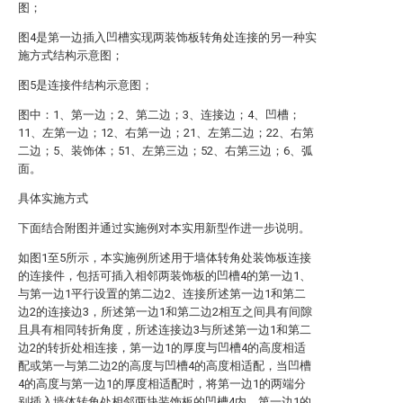
图；
图4是第一边插入凹槽实现两装饰板转角处连接的另一种实
施方式结构示意图；
图5是连接件结构示意图；
图中：1、第一边；2、第二边；3、连接边；4、凹槽；
11、左第一边；12、右第一边；21、左第二边；22、右第
二边；5、装饰体；51、左第三边；52、右第三边；6、弧
面。
具体实施方式
下面结合附图并通过实施例对本实用新型作进一步说明。
如图1至5所示，本实施例所述用于墙体转角处装饰板连接
的连接件，包括可插入相邻两装饰板的凹槽4的第一边1、
与第一边1平行设置的第二边2、连接所述第一边1和第二
边2的连接边3，所述第一边1和第二边2相互之间具有间隙
且具有相同转折角度，所述连接边3与所述第一边1和第二
边2的转折处相连接，第一边1的厚度与凹槽4的高度相适
配或第一与第二边2的高度与凹槽4的高度相适配，当凹槽
4的高度与第一边1的厚度相适配时，将第一边1的两端分
别插入墙体转角处相邻两块装饰板的凹槽4内，第一边1的