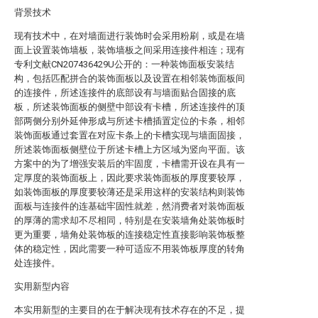
背景技术
现有技术中，在对墙面进行装饰时会采用粉刷，或是在墙
面上设置装饰墙板，装饰墙板之间采用连接件相连；现有
专利文献CN207436429U公开的：一种装饰面板安装结
构，包括匹配拼合的装饰面板以及设置在相邻装饰面板间
的连接件，所述连接件的底部设有与墙面贴合固接的底
板，所述装饰面板的侧壁中部设有卡槽，所述连接件的顶
部两侧分别外延伸形成与所述卡槽插置定位的卡条，相邻
装饰面板通过套置在对应卡条上的卡槽实现与墙面固接，
所述装饰面板侧壁位于所述卡槽上方区域为竖向平面。该
方案中的为了增强安装后的牢固度，卡槽需开设在具有一
定厚度的装饰面板上，因此要求装饰面板的厚度要较厚，
如装饰面板的厚度要较薄还是采用这样的安装结构则装饰
面板与连接件的连基础牢固性就差，然消费者对装饰面板
的厚薄的需求却不尽相同，特别是在安装墙角处装饰板时
更为重要，墙角处装饰板的连接稳定性直接影响装饰板整
体的稳定性，因此需要一种可适应不用装饰板厚度的转角
处连接件。
实用新型内容
本实用新型的主要目的在于解决现有技术存在的不足，提