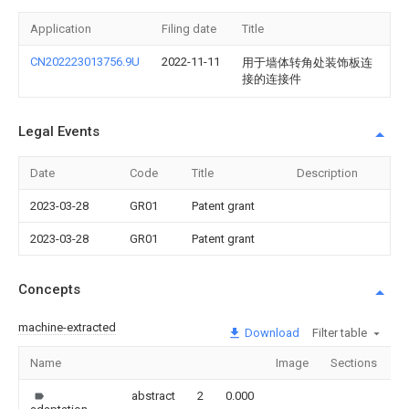
Application
Filing date
Title
CN202223013756.9U
2022-11-11
用于墙体转角处装饰板连
接的连接件
Legal Events
Date
Code
Title
Description
2023-03-28
GR01
Patent grant
2023-03-28
GR01
Patent grant
Concepts
machine-extracted
Download
Filter table
Name
Image
Sections
C
abstract
2
0.000