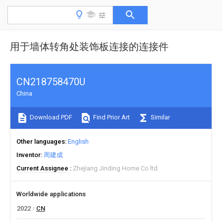
用于墙体转角处装饰板连接的连接件
CN218758470U
China
Download PDF
Find Prior Art
Similar
Other languages
English
Inventor
周建成
Current Assignee
Zhejiang Jinding Home Co ltd
Worldwide applications
2022
CN