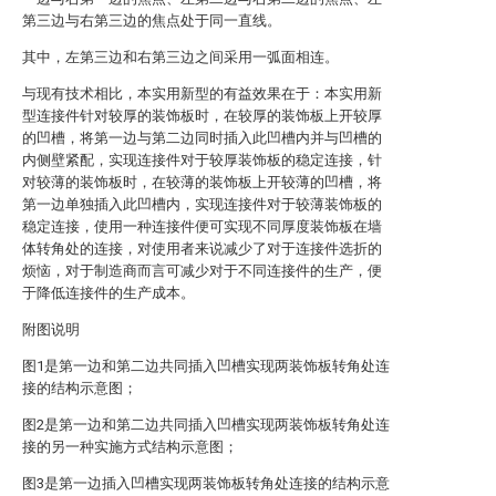
第三边与右第三边的焦点处于同一直线。
其中，左第三边和右第三边之间采用一弧面相连。
与现有技术相比，本实用新型的有益效果在于：本实用新
型连接件针对较厚的装饰板时，在较厚的装饰板上开较厚
的凹槽，将第一边与第二边同时插入此凹槽内并与凹槽的
内侧壁紧配，实现连接件对于较厚装饰板的稳定连接，针
对较薄的装饰板时，在较薄的装饰板上开较薄的凹槽，将
第一边单独插入此凹槽内，实现连接件对于较薄装饰板的
稳定连接，使用一种连接件便可实现不同厚度装饰板在墙
体转角处的连接，对使用者来说减少了对于连接件选折的
烦恼，对于制造商而言可减少对于不同连接件的生产，便
于降低连接件的生产成本。
附图说明
图1是第一边和第二边共同插入凹槽实现两装饰板转角处连
接的结构示意图；
图2是第一边和第二边共同插入凹槽实现两装饰板转角处连
接的另一种实施方式结构示意图；
图3是第一边插入凹槽实现两装饰板转角处连接的结构示意