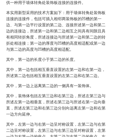
供一种用于墙体转角处装饰板连接的连接件。
本实用新型采用的技术方案如下：用于墙体转角处装饰板
连接的连接件，包括可插入相邻两装饰板的凹槽的第一
边、与第一边平行设置的第二边、连接所述第一边和第二
边的连接边，所述第一边和第二边相互之间具有间隙且具
有相同转折角度，所述连接边与所述第一边和第二边的转
折处相连接；第一边的厚度与凹槽的高度相适配或第一边
与第二边的高度与凹槽的高度相适配。
其中，第一边的长度小于第二边的长度。
其中，第一边包括相互垂直设置的左第一边和右第一边，
所述第二边包括相互垂直设置的左第二边和右第二边。
其中，第一边上远离第二边的一侧具有一装饰体。
其中，装饰体包括左第三边和右第三边，所述左第三边与
所述左第一边相垂直，所述右第三边与所述右第一边向垂
直，所述左第三边和右第三边分别向远离左第一边和右第
一边方向延伸。
其中，左第一边与右第一边呈对称设置，左第二边与右第
二边呈对称设置，左第三边与右第三边呈对称设置，左第
一边与右第一边的焦点、左第二边与右第二边的焦点、左