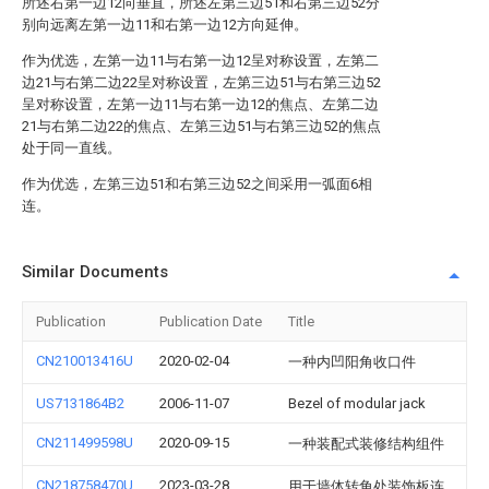
所述右第一边12向垂直，所述左第三边51和右第三边52分
别向远离左第一边11和右第一边12方向延伸。
作为优选，左第一边11与右第一边12呈对称设置，左第二
边21与右第二边22呈对称设置，左第三边51与右第三边52
呈对称设置，左第一边11与右第一边12的焦点、左第二边
21与右第二边22的焦点、左第三边51与右第三边52的焦点
处于同一直线。
作为优选，左第三边51和右第三边52之间采用一弧面6相
连。
Similar Documents
Publication
Publication Date
Title
CN210013416U
2020-02-04
一种内凹阳角收口件
US7131864B2
2006-11-07
Bezel of modular jack
CN211499598U
2020-09-15
一种装配式装修结构组件
CN218758470U
2023-03-28
用于墙体转角处装饰板连