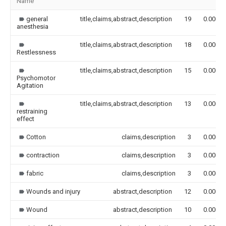
Name
general
title,claims,abstract,description
19
0.000
anesthesia
title,claims,abstract,description
18
0.000
Restlessness
title,claims,abstract,description
15
0.000
Psychomotor
Agitation
title,claims,abstract,description
13
0.000
restraining
effect
Cotton
claims,description
3
0.000
contraction
claims,description
3
0.000
fabric
claims,description
3
0.000
Wounds and injury
abstract,description
12
0.000
Wound
abstract,description
10
0.000