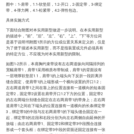
图中：1-肩带，1.1-软垫层，1.2-开口，2-固定带，3-绑定
带，4-弹力网，4.1-松紧带，4.2-弹性包边。
具体实施方式
下面结合附图对本实用新型做进一步说明。在本实用新型
的描述中，“前”、“后”、“左”、“右”、“上”、“下”等方位词
是基于说明书附图1所示的方位或位置关系来定义的，仅是
为了便于描述本实用新型，而不是指装置或元件必须具有
的特定方位，不应视为对本实用新型的限制。
如图1-2所示，本肩胸约束带设有左右两道纵向间隔排列的
宽幅肩带1，肩带1采用棉质布带制成，肩带1的背面设有
一层增厚软垫层1.1，肩带1的上端头向下反折一段距离并
缝合固定，使肩带1的上端形成一个横向设置的开口1.2；
左右两道肩带1之间在靠上的位置连接有一道横向的短条固
定带2，固定带2设置在肩带开口1.2下方的位置，固定带2
的左右两端分别缝合固定在左右两肩带1的带身上；左右两
道肩带1之间在下端头的位置连接有一道横向的长条绑定带
3，绑定带3的中段与左右两肩带1的下端头缝合固定在一
起，绑定带3的左段和右段分别为向左右两侧自由延伸的开
放端；由左右两肩带1、固定带2和绑定带3中段围合连接
形成一个套头框；在绑定带3中段的背面还固定连接有一张