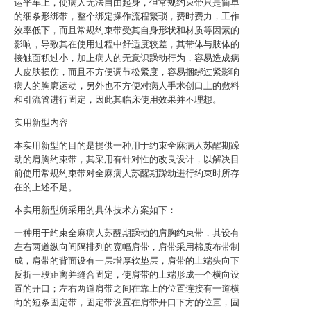
运平车上，使病人无法自由起身，但常规约束带只是简单
的细条形绑带，整个绑定操作流程繁琐，费时费力，工作
效率低下，而且常规约束带受其自身形状和材质等因素的
影响，导致其在使用过程中舒适度较差，其带体与肢体的
接触面积过小，加上病人的无意识躁动行为，容易造成病
人皮肤损伤，而且不方便调节松紧度，容易捆绑过紧影响
病人的胸廓运动，另外也不方便对病人手术创口上的敷料
和引流管进行固定，因此其临床使用效果并不理想。
实用新型内容
本实用新型的目的是提供一种用于约束全麻病人苏醒期躁
动的肩胸约束带，其采用有针对性的改良设计，以解决目
前使用常规约束带对全麻病人苏醒期躁动进行约束时所存
在的上述不足。
本实用新型所采用的具体技术方案如下：
一种用于约束全麻病人苏醒期躁动的肩胸约束带，其设有
左右两道纵向间隔排列的宽幅肩带，肩带采用棉质布带制
成，肩带的背面设有一层增厚软垫层，肩带的上端头向下
反折一段距离并缝合固定，使肩带的上端形成一个横向设
置的开口；左右两道肩带之间在靠上的位置连接有一道横
向的短条固定带，固定带设置在肩带开口下方的位置，固