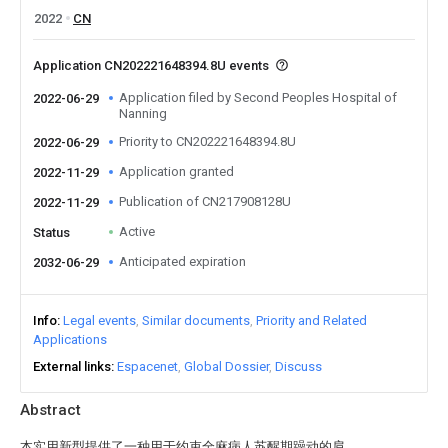
2022
CN
Application CN202221648394.8U events
Application filed by Second Peoples Hospital of
2022-06-29
Nanning
Priority to CN202221648394.8U
2022-06-29
Application granted
2022-11-29
Publication of CN217908128U
2022-11-29
Active
Status
Anticipated expiration
2032-06-29
Info
Legal events
Similar documents
Priority and Related
Applications
External links
Espacenet
Global Dossier
Discuss
Abstract
本实用新型提供了一种用于约束全麻病人苏醒期躁动的肩