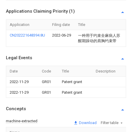
Applications Claiming Priority (1)
Application
Filing date
Title
CN202221648394.8U
2022-06-29
一种用于约束全麻病人苏
醒期躁动的肩胸约束带
Legal Events
Date
Code
Title
Description
2022-11-29
GR01
Patent grant
2022-11-29
GR01
Patent grant
Concepts
machine-extracted
Download
Filter table