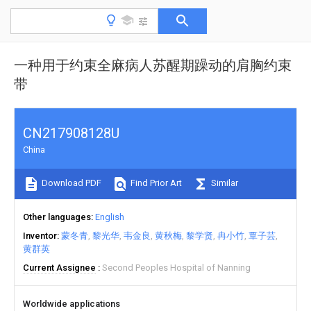
一种用于约束全麻病人苏醒期躁动的肩胸约束
带
CN217908128U
China
Download PDF
Find Prior Art
Similar
Other languages
English
Inventor
蒙冬青
黎光华
韦金良
黄秋梅
黎学贤
冉小竹
覃子芸
黄群英
Current Assignee
Second Peoples Hospital of Nanning
Worldwide applications