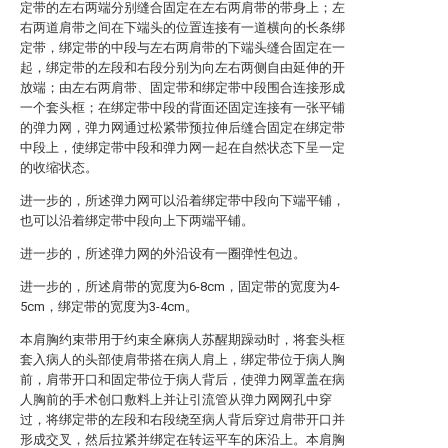
定带的左右两端分别缝合固定在左右两肩带的带身上；左
右两道肩带之间在下端头的位置连接有一道横向的长条绑
定带，绑定带的中段与左右两肩带的下端头缝合固定在一
起，绑定带的左段和右段分别为向左右两侧自由延伸的开
放端；由左右两肩带、固定带和绑定带中段围合连接形成
一个套头框；在绑定带中段的背面还固定连接有一张平铺
的弹力网，弹力网通过松紧带预拉伸后缝合固定在绑定带
中段上，使绑定带中段和弹力网一起在自然状态下呈一定
的收缩状态。
进一步的，所述弹力网可以沿着绑定带中段向下端平铺，
也可以沿着绑定带中段向上下两端平铺。
进一步的，所述弹力网的外沿设有一圈弹性包边。
进一步的，所述肩带的宽度为6-8cm，固定带的宽度为4-
5cm，绑定带的宽度为3-4cm。
本肩胸约束带用于约束全麻病人苏醒期躁动时，将套头框
套入病人的头部使肩带搭在病人肩上，绑定带位于病人胸
前，肩带开口和固定带位于病人背后，使弹力网罩盖在病
人胸前的手术创口敷料上并让引流管从弹力网网孔中穿
过，将绑定带的左段和右段绕至病人背后穿过肩带开口并
形成交叉，然后拉紧并绑定在转运平车的床沿上。本肩胸