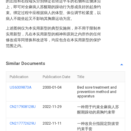
的左段和右段端头分别绑定在转运平车的右侧和左侧床沿
上，即可对全麻病人苏醒期的躁动行为形成良好的起身约
束。绑定过程中应根据病人的体型、体位调节松紧度，以
病人不能坐起又不影响其胸廓运动为宜。
上述图例仅为本实用新型的典型实施例，并不用于限制本
实用新型，凡在本实用新型的精神和原则之内所作的任何
修改或等同替换和改进等，均应包含在本实用新型的保护
范围之内。
Similar Documents
Publication
Publication Date
Title
US6009873A
2000-01-04
Bed sore treatment and
prevention method and
apparatus
CN217908128U
2022-11-29
一种用于约束全麻病人苏
醒期躁动的肩胸约束带
CN217772629U
2022-11-11
一种改良分指固定防拔管
约束手套