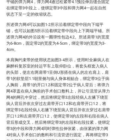
平铺的弹力网4，弹力网4通过松紧带4.1预拉伸后缝合固定
在绑定带3中段上，使绑定带3中段和弹力网4一起在自然
状态下呈一定的收缩状态。
所述弹力网4可以如图1-2所示沿着绑定带中段向下端平
铺，也可以如图5所示沿着绑定带中段向上下两端平铺。所
述弹力网4的外沿设有一圈弹性包边4.2。所述肩带1的宽度
为6-8cm，固定带2的宽度为4-5cm，绑定带3的宽度为3-
4cm。
本肩胸约束带的使用状态如图3-4所示，使用时全麻病人在
麻醉科复苏室的转运平车上取仰卧位，将套头框套入病人
的头部，使左右两肩带1呈倒U形搭在病人的左右肩上，肩
带1的软垫层1.1朝里侧与病人身体相贴合，绑定带3位于病
人胸前，肩带1的开口1.2和固定带2位于病人背后；将弹力
网4罩盖在病人胸前的手术创口敷料上，并让引流管从弹力
网4的网孔中穿过，然后将绑定带3左段经病人左腋下绕至
病人背后并依次穿过左肩带开口1.2和右肩带开口1.2，将
绑定带3右段经病人右腋下绕至病人背后并依次穿过右肩带
开口1.2和左肩带开口1.2，使绑定带3的左段和右段在病人
背后形成交叉，然后将绑定带3的左段和右段拉紧，使绑定
带3的中段和弹力网4同时弹性拉伸张紧，由张紧的弹力网
4对病人手术创口的敷料和引流管进行固定，再将绑定带3