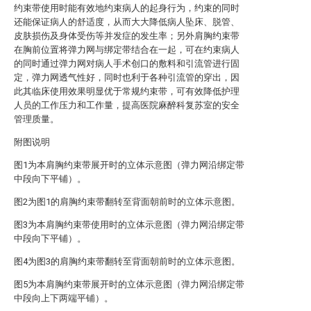
约束带使用时能有效地约束病人的起身行为，约束的同时
还能保证病人的舒适度，从而大大降低病人坠床、脱管、
皮肤损伤及身体受伤等并发症的发生率；另外肩胸约束带
在胸前位置将弹力网与绑定带结合在一起，可在约束病人
的同时通过弹力网对病人手术创口的敷料和引流管进行固
定，弹力网透气性好，同时也利于各种引流管的穿出，因
此其临床使用效果明显优于常规约束带，可有效降低护理
人员的工作压力和工作量，提高医院麻醉科复苏室的安全
管理质量。
附图说明
图1为本肩胸约束带展开时的立体示意图（弹力网沿绑定带
中段向下平铺）。
图2为图1的肩胸约束带翻转至背面朝前时的立体示意图。
图3为本肩胸约束带使用时的立体示意图（弹力网沿绑定带
中段向下平铺）。
图4为图3的肩胸约束带翻转至背面朝前时的立体示意图。
图5为本肩胸约束带展开时的立体示意图（弹力网沿绑定带
中段向上下两端平铺）。