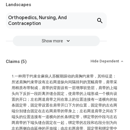
Landscapes
Orthopedics, Nursing, And
Contraception
Show more
Claims
(5)
Hide Dependent
1.一种用于约束全麻病人苏醒期躁动的肩胸约束带，其特征是：
所述肩胸约束带设有左右两道纵向间隔排列的宽幅肩带，肩带采
用棉质布带制成，肩带的背面设有一层增厚软垫层，肩带的上端
头向下反折一段距离并缝合固定，使肩带的上端形成一个横向设
置的开口；左右两道肩带之间在靠上的位置连接有一道横向的短
条固定带，固定带设置在肩带开口下方的位置，固定带的左右两
端分别缝合固定在左右两肩带的带身上；左右两道肩带之间在下
端头的位置连接有一道横向的长条绑定带，绑定带的中段与左右
两肩带的下端头缝合固定在一起，绑定带的左段和右段分别为向
左右两侧自由延伸的开放端；由左右两肩带、固定带和绑定带中