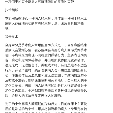
一种用于约束全麻病人苏醒期躁动的肩胸约束带
技术领域
本实用新型涉及一种病人约束带，具体是一种用于约束全
麻病人苏醒期躁动的肩胸约束带，属于医用器具技术领
域。
背景技术
全身麻醉是手术病人常用的麻醉方式之一，全身麻醉结束
后病人会逐渐苏醒，在苏醒期会有部分病人因感受到手术
创口疼痛等原因出现不同程度的躁动行为，主要表现为兴
奋、躁动和定向障碍并存，并出现如肢体的无意识动作、
语无伦次、无理性言语、哭喊或呻吟、妄想思维等不适当
行为。躁动严重时，躺卧着的病人会不由自主地要起身乱
动，使生命体征及血氧饱和度无法监测，导致病情观察不
及时或不准确，影响医生诊断用药和治疗，全麻病人的手
术创口多位于胸前，病人躁动时的起身行为很容易引起手
术创口再出血、手术创口敷料脱落和各种引流管脱落等风
险，给病人的术后恢复带来很大的影响。
为了约束全麻病人苏醒期的躁动行为，目前临床上主要使
用的是常规的约束带，用其将躺卧着的病人上身绑定在转