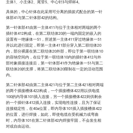
主体1、小主体2、尾管5、中心针3与焊杯4。
具体的，中心针体在此采用可分离的插拔式配合的第一针
体部41与第二针体部42的结构。
第一针体部41由第一主体411与位于主体相对两端的两个
插针体412构成，在第二联结体20的一端内固定的嵌入的
设置有一绝缘体一51，所述第一主体411穿过绝缘体一51
并以此进行固定，即第一主体411部分穿入第二联结体20
内，部分裸露在第二联结体20外部，即位于第一联结体10
的容纳空间内，在位于第一联结体10内的插针体412与外
部对象插接连接后，第一针体部41作为绝缘体一51与第二
联结体20的支撑，将第二联结体20限制在一定的活动范围
内。
第二针体部42由第二主体421与位于第二主体421相对两端
的两个插接槽体422构成，一个插接槽体422用以供电缆
100的内导体101插入连接，另一个插接槽体422则供剩余
的一个插针体412插入连接，实现电性连接，且为了保证
连接稳定性，在40a位置，即内导体101插入插接槽体422
的位置，进行焊接，如此，即使电缆在受机械力或弯曲
时，内导体101在第二针体部42内焊接牢固，不会发生相
对或自由运动。