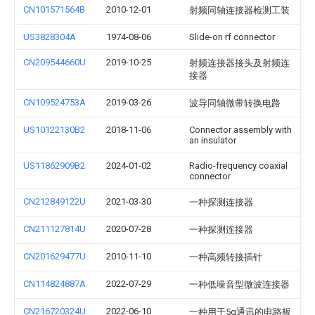
CN101571564B
2010-12-01
射频同轴连接器检测工装
US3828304A
1974-08-06
Slide-on rf connector
CN209544660U
2019-10-25
射频连接器接头及射频连
接器
CN109524753A
2019-03-26
波导同轴微带转换电路
US10122130B2
2018-11-06
Connector assembly with
an insulator
US11862909B2
2024-01-02
Radio-frequency coaxial
connector
CN212849122U
2021-03-30
一种探测连接器
CN211127814U
2020-07-28
一种探测连接器
CN201629477U
2010-11-10
一种高频转接插针
CN114824887A
2022-07-29
一种低噪音型微波连接器
CN216720324U
2022-06-10
一种用于5g通讯的电路板