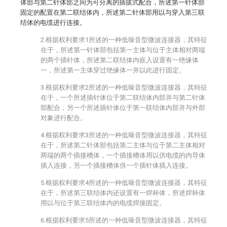
体部与第二针体部之间为可分离的插拔式配合，所述第一针体部
固定的配置在第二联结体内，所述第二针体部用以与穿入第三联
结体的电缆进行连接。
2.根据权利要求1所述的一种低噪音型微波连接器，其特征
在于，所述第一针体部包括第一主体与位于主体相对两端
的两个插针体，所述第二联结体内嵌入设置有一绝缘体
一，所述第一主体穿过绝缘体一并以此进行固定。
3.根据权利要求2所述的一种低噪音型微波连接器，其特征
在于，一个所述插针体位于第二联结体内部并与第二针体
部配合，另一个所述插针体位于第一联结体内部并与外部
对象进行配合。
4.根据权利要求3所述的一种低噪音型微波连接器，其特征
在于，所述第二针体部包括第二主体与位于第二主体相对
两端的两个插接槽体，一个插接槽体用以供电缆的内导体
插入连接，另一个插接槽体供一个插针体插入连接。
5.根据权利要求4所述的一种低噪音型微波连接器，其特征
在于，所述第三联结体内还设置有一焊杯体，所述焊杯体
用以与位于第三联结体内的电缆焊接固定。
6.根据权利要求5所述的一种低噪音型微波连接器，其特征