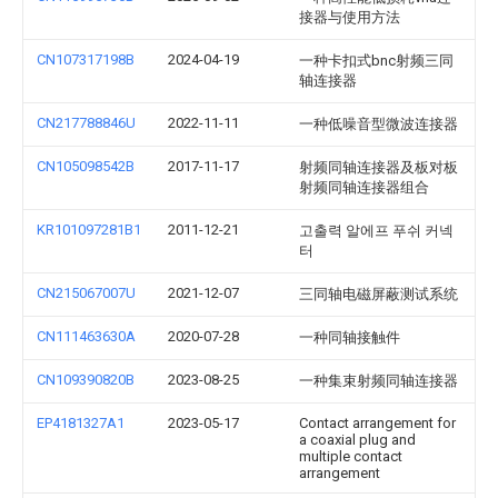
接器与使用方法
CN107317198B
2024-04-19
一种卡扣式bnc射频三同
轴连接器
CN217788846U
2022-11-11
一种低噪音型微波连接器
CN105098542B
2017-11-17
射频同轴连接器及板对板
射频同轴连接器组合
KR101097281B1
2011-12-21
고출력 알에프 푸쉬 커넥
터
CN215067007U
2021-12-07
三同轴电磁屏蔽测试系统
CN111463630A
2020-07-28
一种同轴接触件
CN109390820B
2023-08-25
一种集束射频同轴连接器
EP4181327A1
2023-05-17
Contact arrangement for
a coaxial plug and
multiple contact
arrangement