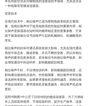
本实用新型涉及同轴电缆的连接器技术领域，尤其是涉及
一种低噪音型微波连接器。
背景技术
在现代技术中，相位噪声已成为限制电路系统的主要因
素，低相位噪声对于提高电路系统性能起到重要作用，相
位噪声是振荡器在短时间内频率稳定度的度量参数，它来
源于振荡器输出信号由噪声引起的机械相位、机械幅度的
变化。
相位噪声的好坏对通讯系统有很大影响，尤其在现代通讯
系统中状态多，频道密集，并且不断的变换，所以对相位
噪声的要求也愈来愈高，若本振信号的相位噪声较差，则
会增加通信中的误码率，影响载频跟踪精度。
相位噪声不好，不仅增加误码率、影响载频跟踪精度，还
影响通信接收机信道内、外性能测量，相位噪声对邻近频
道选择性有影响。如果要求接收机选择性越高，则相位噪
声就必须更好，要求接收机灵敏度越高，相位噪声也必须
更好。
说明书附图1中公开了目前传统的微波连接器，为了方便操
作人员组装和使用，节省组装时间，提升生产效率，连接