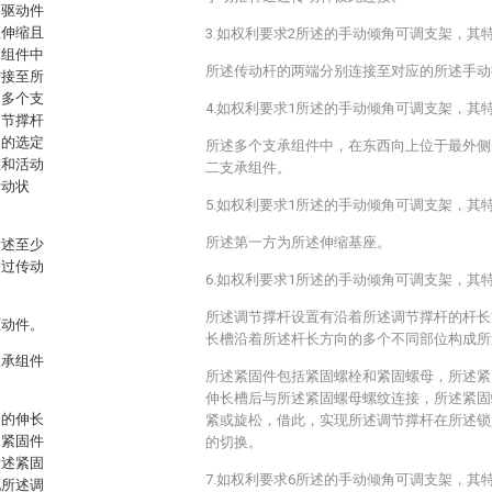
、驱动件
座伸缩且
3.如权利要求2所述的手动倾角可调支架，其
承组件中
所述传动杆的两端分别连接至对应的所述手动
铰接至所
述多个支
4.如权利要求1所述的手动倾角可调支架，其
调节撑杆
中的选定
所述多个支承组件中，在东西向上位于最外侧
态和活动
二支承组件。
活动状
5.如权利要求1所述的手动倾角可调支架，其
所述第一方为所述伸缩基座。
所述至少
通过传动
6.如权利要求1所述的手动倾角可调支架，其
所述调节撑杆设置有沿着所述调节撑杆的杆长
驱动件。
长槽沿着所述杆长方向的多个不同部位构成所
支承组件
所述紧固件包括紧固螺栓和紧固螺母，所述紧
。
伸长槽后与所述紧固螺母螺纹连接，所述紧固
伸的伸长
紧或旋松，借此，实现所述调节撑杆在所述锁
述紧固件
的切换。
所述紧固
7.如权利要求6所述的手动倾角可调支架，其
现所述调