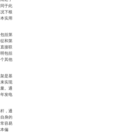
不同于此
情况下根
制本实用
以包括第
特征和第
不直接联
说明包括
多个其他
支架是基
角来实现
电量。通
全年发电
推杆，通
杆自身的
非常容易
成本偏