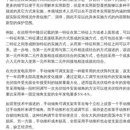
更多的细节以便于充分理解本实用新型，但是本实用新型显然能够以多种
描述的其它方式来实施，本领域技术人员可以在不违背本实用新型内涵的
据实际应用情况作类似推广、演绎，因此不应以此具体实施方式的内容限
新型的保护范围。
例如，在说明书中随后记载的第一特征在第二特征上方或者上面形成，可
一特征和第二特征通过直接联系的方式形成的实施方式，也可包括在第一
二特征之间形成附加特征的实施方式，从而第一特征和第二特征之间可以
系。进一步地，当第一元件是用与第二元件相连或结合的方式描述的，该
第一元件和第二元件直接相连或彼此结合的实施方式，也包括采用一个或
介入元件加入使第一元件和第二元件间接地相连或彼此结合。
在光伏发电应用中，手动倾角可调支架是一种最常用的光伏阵列支架，该
于一年四季太阳高度角的变化规律，通过定期人工调节光伏组件的安装倾
光伏组件受光面全年接受到的辐射量最大化，进而提高光伏组件全年的发
常采用每隔一段时间调节一次光伏组件安装倾角的方法可以使光伏组件的
量比采用单一固定倾角支架的全年发电量多5％-6％。
如背景技术中描述的，手动倾角可调支架常常在每个立柱上设置一个手动
过手动推杆来调节倾角。而手动推杆在完成调节后，保持姿态依靠手动推
自锁结构实现，这种结构调节非常轻便灵活，但在大风持续的震荡冲击下
损坏。另一方面，手动推杆成本较高，全部采用手动推杆也会使支架总体
高，缺乏经济性。