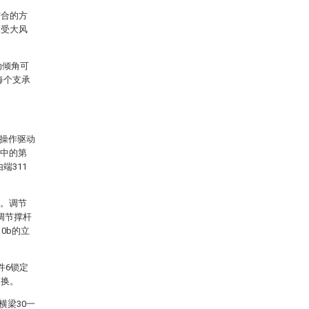
结合的方
承受大风
动倾角可
每个支承
过操作驱动
2中的第
端311
2。调节
调节撑杆
0b的立
件6锁定
切换。
横梁30一