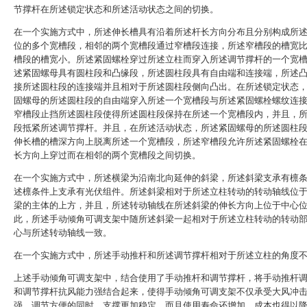
节撑杆在所述锁定状态和所述活动状态之间的切换。
在一个实施方式中，所述伸长槽具有沿着所述杆长方向分布且分别构成所
位的多个宽槽段，相邻的两个宽槽段通过窄槽段连接，所述窄槽段的槽宽
槽段的槽宽小。所述紧固螺栓穿过所述立柱而穿入所述调节撑杆的一个宽
述紧固螺母具有圆柱段和凸缘段，所述圆柱段具有自由端和连接端，所述
接所述圆柱段的连接端并且相对于所述圆柱段侧向凸出。在所述锁定状态
固螺母的所述圆柱段的自由端穿入所述一个宽槽段与所述紧固螺栓螺纹连
窄槽段止挡所述圆柱段使得所述圆柱段保持在所述一个宽槽段内，并且，
段抵紧所述调节撑杆。并且，在所述活动状态，所述紧固螺母的所述圆柱
伸长槽的槽深方向上脱离所述一个宽槽段，所述窄槽段允许所述紧固螺栓
长方向上穿过而在相邻的两个宽槽段之间切换。
在一个实施方式中，所述横梁为沿南北向延伸的斜梁，所述斜梁支承有檩
述檩条件上支承有光伏组件。所述斜梁相对于所述立柱转动的转动轴线位
梁的主体的上方，并且，所述转动轴线在所述斜梁的伸长方向上位于中心
此，所述手动倾角可调支架中随所述斜梁一起相对于所述立柱转动的转动
心与所述转动轴线一致。
在一个实施方式中，所述手动推杆和所述调节撑杆相对于所述立柱的角度
上述手动倾角可调支架中，结合使用了手动推杆和调节撑杆，将手动推杆
和调节撑杆抗风能力强结合起来，使得手动倾角可调支架不仅承受大风冲
强，调节方便的同时，支撑更加稳定，而且使用寿命还增加，成本也得以