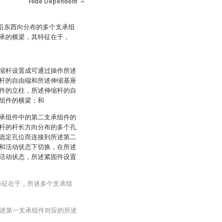
Hide Dependent
括沿东西向分布的多个支承组
承的横梁，其特征在于，
缩杆设置成可通过操作所述
杆的自由端和所述伸缩基座
件的立柱，所述伸缩杆的自
组件的横梁；和
承组件中的第二支承组件的
杆的杆长方向分布的多个孔
选定孔位而连接到所述第二
和活动状态下切换，在所述
活动状态，所述紧固件设置
特征在于，所述多个支承组
述第一支承组件对应的所述