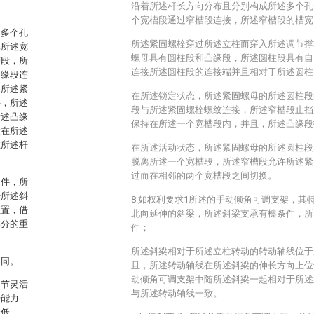
沿着所述杆长方向分布且分别构成所述多个孔
个宽槽段通过窄槽段连接，所述窄槽段的槽宽
述多个孔
所述紧固螺栓穿过所述立柱而穿入所述调节撑
比所述宽
螺母具有圆柱段和凸缘段，所述圆柱段具有自
槽段，所
连接所述圆柱段的连接端并且相对于所述圆柱
凸缘段连
，所述紧
在所述锁定状态，所述紧固螺母的所述圆柱段
接，所述
段与所述紧固螺栓螺纹连接，所述窄槽段止挡
所述凸缘
保持在所述一个宽槽段内，并且，所述凸缘段
段在所述
在所述杆
在所述活动状态，所述紧固螺母的所述圆柱段
脱离所述一个宽槽段，所述窄槽段允许所述紧
过而在相邻的两个宽槽段之间切换。
条件，所
于所述斜
8.如权利要求1所述的手动倾角可调支架，其
位置，借
北向延伸的斜梁，所述斜梁支承有檩条件，所
部分的重
件；
所述斜梁相对于所述立柱转动的转动轴线位于
不同。
且，所述转动轴线在所述斜梁的伸长方向上位
动倾角可调支架中随所述斜梁一起相对于所述
调节灵活
与所述转动轴线一致。
击能力
降低。