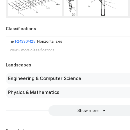
Classifications
F24S30/425
Horizontal axis
View 3 more classifications
Landscapes
Engineering & Computer Science
Physics & Mathematics
Show more