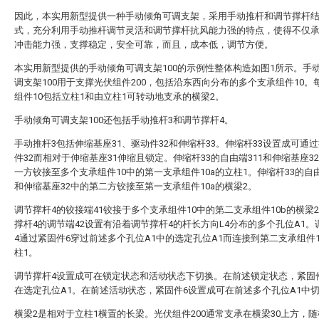
因此，本实用新型提供一种手动倾角可调支架，采用手动推杆和调节撑杆
式，充分利用手动推杆调节灵活和调节撑杆抗风能力强的特点，使得不仅
冲击能力强，支撑稳定，安全可靠，而且，成本低，调节方便。
本实用新型提供的手动倾角可调支架100的示例性整体构造如图1所示。手
调支架100用于支撑光伏组件200，包括沿东西向分布的多个支承组件10。
组件10包括立柱1和由立柱1可转动地支承的横梁2。
手动倾角可调支架100还包括手动推杆3和调节撑杆4。
手动推杆3包括伸缩基座31、驱动件32和伸缩杆33。伸缩杆33设置成可通
件32而相对于伸缩基座31伸缩且锁定。伸缩杆33的自由端311和伸缩基座3
一方铰接至多个支承组件10中的第一支承组件10a的立柱1。伸缩杆33的自由
和伸缩基座32中的第二方铰接至第一支承组件10a的横梁2。
调节撑杆4的铰接端41铰接于多个支承组件10中的第二支承组件10b的横梁
撑杆4的调节端42设置有沿着调节撑杆4的杆长方向L4分布的多个孔位A1。
4通过紧固件6穿过前述多个孔位A1中的选定孔位A1而连接到第二支承组件1
柱1。
调节撑杆4设置成可在锁定状态和活动状态下切换。在前述锁定状态，紧固
在选定孔位A1。在前述活动状态，紧固件6设置成可在前述多个孔位A1中
横梁2是相对于立柱1横置的长梁。光伏组件200通常支承在横梁30上方，随