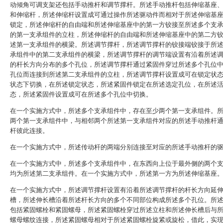
动倾角可调支架还包括手动推杆和调节撑杆。所述手动推杆包括伸缩基座
和伸缩杆，所述伸缩杆设置成可通过操作所述驱动件而相对于所述伸缩基
锁定，所述伸缩杆的自由端和所述伸缩基座中的第一方铰接至所述多个支
的第一支承组件的立柱，所述伸缩杆的自由端和所述伸缩基座中的第二方
述第一支承组件的横梁。所述调节撑杆，所述调节撑杆的铰接端铰接于所
承组件中的第二支承组件的横梁，所述调节撑杆的调节端设置有沿着所述
的杆长方向分布的多个孔位，所述调节撑杆通过紧固件穿过所述多个孔位
孔位而连接到所述第二支承组件的立柱，所述调节撑杆设置成可在锁定状
状态下切换，在所述锁定状态，所述紧固件锁定在所述选定孔位，在所述
态，所述紧固件设置成可在所述多个孔位中切换。
在一个实施方式中，所述多个支承组件中，存在至少两个第一支承组件。
两个第一支承组件中，与相邻两个所述第一支承组件对应的所述手动推杆
杆彼此连接。
在一个实施方式中，所述传动杆的两端分别连接至对应的所述手动推杆的
在一个实施方式中，所述多个支承组件中，在东西向上位于最外侧的两个
均为所述第二支承组件。在一个实施方式中，所述第一方为所述伸缩基座
在一个实施方式中，所述调节撑杆设置有沿着所述调节撑杆的杆长方向延
槽，所述伸长槽沿着所述杆长方向的多个不同部位构成所述多个孔位。所
包括紧固螺栓和紧固螺母，所述紧固螺栓穿过所述立柱和所述伸长槽后与
螺母螺纹连接，所述紧固螺母相对于所述紧固螺栓旋紧或旋松，借此，实