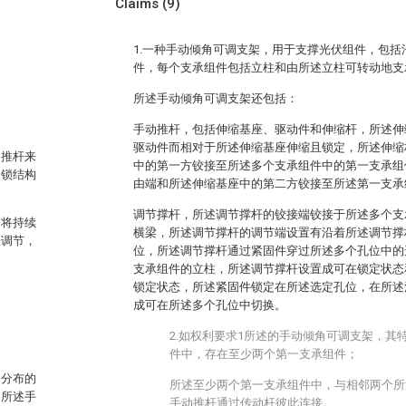
Claims
(9)
1.一种手动倾角可调支架，用于支撑光伏组件，包
件，每个支承组件包括立柱和由所述立柱可转动地支
所述手动倾角可调支架还包括：
手动推杆，包括伸缩基座、驱动件和伸缩杆，所述伸
驱动件而相对于所述伸缩基座伸缩且锁定，所述伸缩
动推杆来
中的第一方铰接至所述多个支承组件中的第一支承组
自锁结构
由端和所述伸缩基座中的第二方铰接至所述第一支承
调节撑杆，所述调节撑杆的铰接端铰接于所述多个支
内将持续
横梁，所述调节撑杆的调节端设置有沿着所述调节撑
法调节，
位，所述调节撑杆通过紧固件穿过所述多个孔位中的
支承组件的立柱，所述调节撑杆设置成可在锁定状态
锁定状态，所述紧固件锁定在所述选定孔位，在所述
成可在所述多个孔位中切换。
2.如权利要求1所述的手动倾角可调支架，其
件中，存在至少两个第一支承组件；
向分布的
所述至少两个第一支承组件中，与相邻两个所
，所述手
手动推杆通过传动杆彼此连接。