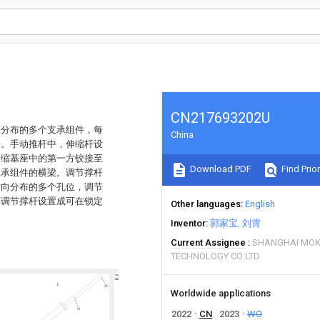
CN217693202U
向分布的多个支承组件，每
China
杆。手动推杆中，伸缩杆设
伸缩基座中的第一方铰接至
Download PDF
Find Prior
支承组件的横梁。调节撑杆
方向分布的多个孔位，调节
，调节撑杆设置成可在锁定
Other languages
English
Inventor
郭家宝
刘霄
Current Assignee
SHANGHAI MOK
TECHNOLOGY CO LTD
Worldwide applications
2022
CN
2023
WO