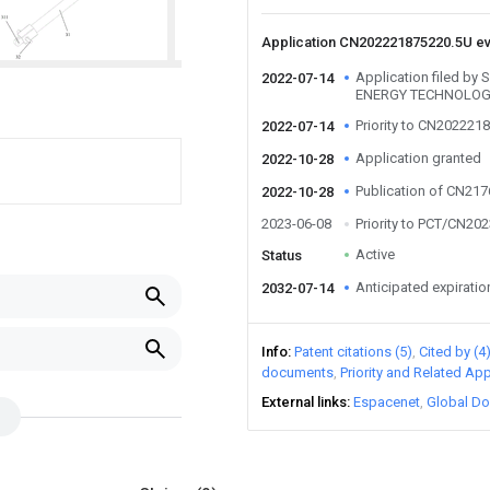
Application CN202221875220.5U e
Application filed 
2022-07-14
ENERGY TECHNOLOG
Priority to CN202221
2022-07-14
Application granted
2022-10-28
Publication of CN21
2022-10-28
2023-06-08
Priority to PCT/CN20
Active
Status
Anticipated expiratio
2032-07-14
Info
Patent citations (5)
Cited by (4
documents
Priority and Related App
External links
Espacenet
Global Do