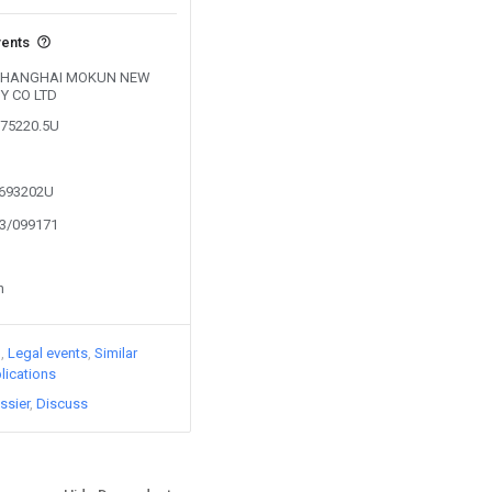
vents
by SHANGHAI MOKUN NEW
Y CO LTD
875220.5U
7693202U
23/099171
n
)
Legal events
Similar
lications
ssier
Discuss