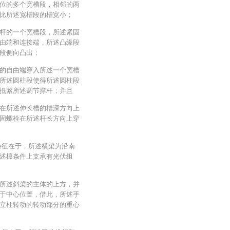
位的多个宽槽段，相邻的两
比所述宽槽段的槽宽小；
杆的一个宽槽段，所述紧固
由端和连接端，所述凸缘段
段侧向凸出；
的自由端穿入所述一个宽槽
所述圆柱段使得所述圆柱段
抵紧所述调节撑杆；并且
在所述伸长槽的槽深方向上
固螺栓在所述杆长方向上穿
特征在于，所述横梁为沿南
述檩条件上支承有光伏组
所述斜梁的主体的上方，并
于中心位置，借此，所述手
立柱转动的转动部分的重心