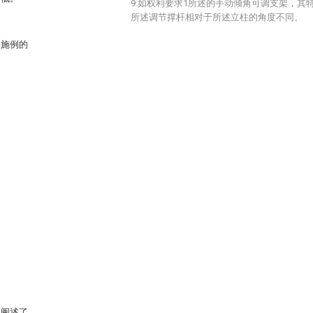
9.如权利要求1所述的手动倾角可调支架，其
所述调节撑杆相对于所述立柱的角度不同。
实施例的
中阐述了