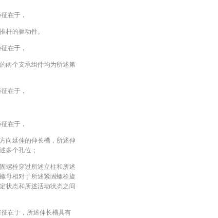
特征在于，
推杆的驱动件。
特征在于，
的两个支承组件均为所述第
特征在于，
特征在于，
方向延伸的伸长槽，所述伸
述多个孔位；
固螺栓穿过所述立柱和所述
螺母相对于所述紧固螺栓旋
定状态和所述活动状态之间
特征在于，所述伸长槽具有