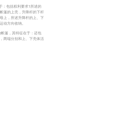
于：包括权利要求1所述的
帐篷的上壳，升降杆的下杆
母上，所述升降杆的上、下
运动方向收纳。
的帐篷，其特征在于：还包
，两端分别和上、下壳体活