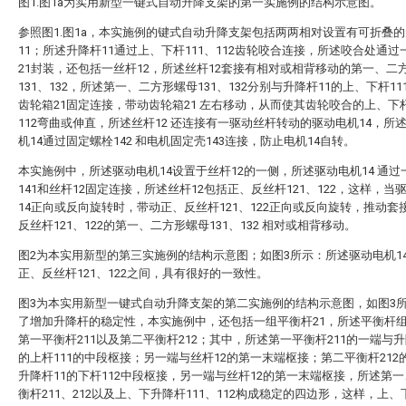
图1.图1a为实用新型一键式自动升降支架的第一实施例的结构示意图。
参照图1.图1a，本实施例的键式自动升降支架包括两两相对设置有可折叠
11；所述升降杆11通过上、下杆111、112齿轮咬合连接，所述咬合处通过
21封装，还包括一丝杆12，所述丝杆12套接有相对或相背移动的第一、二
131、132，所述第一、二方形螺母131、132分别与升降杆11的上、下杆111
齿轮箱21固定连接，带动齿轮箱21 左右移动，从而使其齿轮咬合的上、下杆
112弯曲或伸直，所述丝杆12 还连接有一驱动丝杆转动的驱动电机14，所
机14通过固定螺栓142 和电机固定壳143连接，防止电机14自转。
本实施例中，所述驱动电机14设置于丝杆12的一侧，所述驱动电机14 通过
141和丝杆12固定连接，所述丝杆12包括正、反丝杆121、122，这样，当
14正向或反向旋转时，带动正、反丝杆121、122正向或反向旋转，推动套
反丝杆121、122的第一、二方形螺母131、132 相对或相背移动。
图2为本实用新型的第三实施例的结构示意图；如图3所示：所述驱动电机1
正、反丝杆121、122之间，具有很好的一致性。
图3为本实用新型一键式自动升降支架的第二实施例的结构示意图，如图3
了增加升降杆的稳定性，本实施例中，还包括一组平衡杆21，所述平衡杆组
第一平衡杆211以及第二平衡杆212；其中，所述第一平衡杆211的一端与升
的上杆111的中段枢接；另一端与丝杆12的第一末端枢接；第二平衡杆212
升降杆11的下杆112中段枢接，另一端与丝杆12的第一末端枢接，所述第
衡杆211、212以及上、下升降杆111、112构成稳定的四边形，这样，上