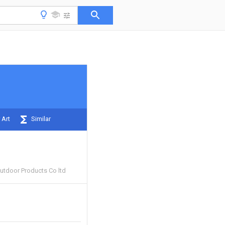
 Art
Similar
Outdoor Products Co ltd