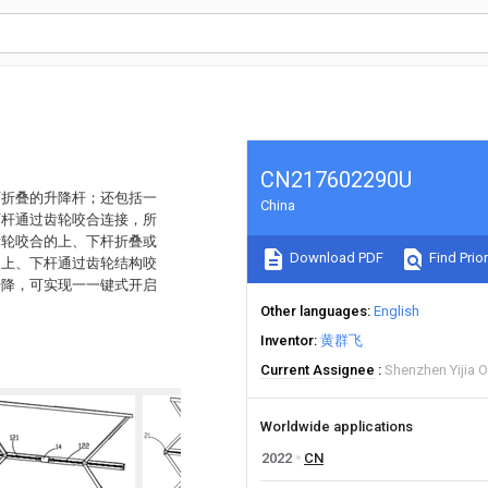
CN217602290U
可折叠的升降杆；还包括一
China
下杆通过齿轮咬合连接，所
齿轮咬合的上、下杆折叠或
Download PDF
Find Prior
的上、下杆通过齿轮结构咬
升降，可实现一一键式开启
Other languages
English
Inventor
黄群飞
Current Assignee
Shenzhen Yijia 
Worldwide applications
2022
CN