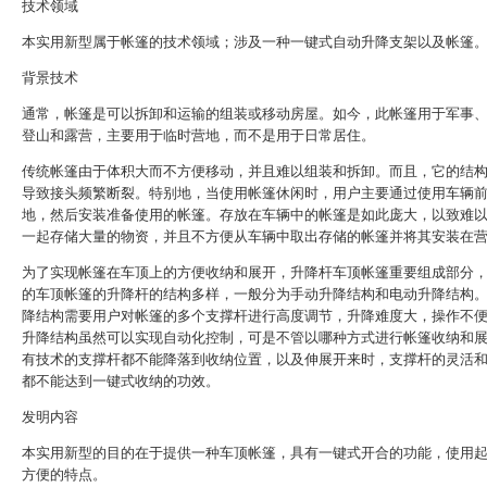
技术领域
本实用新型属于帐篷的技术领域；涉及一种一键式自动升降支架以及帐篷
背景技术
通常，帐篷是可以拆卸和运输的组装或移动房屋。如今，此帐篷用于军事
登山和露营，主要用于临时营地，而不是用于日常居住。
传统帐篷由于体积大而不方便移动，并且难以组装和拆卸。而且，它的结
导致接头频繁断裂。特别地，当使用帐篷休闲时，用户主要通过使用车辆
地，然后安装准备使用的帐篷。存放在车辆中的帐篷是如此庞大，以致难
一起存储大量的物资，并且不方便从车辆中取出存储的帐篷并将其安装在
为了实现帐篷在车顶上的方便收纳和展开，升降杆车顶帐篷重要组成部分
的车顶帐篷的升降杆的结构多样，一般分为手动升降结构和电动升降结构
降结构需要用户对帐篷的多个支撑杆进行高度调节，升降难度大，操作不
升降结构虽然可以实现自动化控制，可是不管以哪种方式进行帐篷收纳和
有技术的支撑杆都不能降落到收纳位置，以及伸展开来时，支撑杆的灵活
都不能达到一键式收纳的功效。
发明内容
本实用新型的目的在于提供一种车顶帐篷，具有一键式开合的功能，使用
方便的特点。