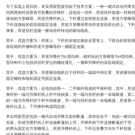
为了实现上述目的，本实用新型提供如下技术方案：一种一键式自动升降
括两两相对设置有可折叠的升降杆；还包括一丝杆，所述丝杆套接一对相
移动的方形螺母，所述升降杆的上、下杆通过齿轮咬合连接，所述方形螺
下杆连接处的齿轮箱固定连接，所述方形螺母带动所述齿轮咬合的上、下
伸直，所述丝杆连接一驱动丝杆转动的驱动电机。
其中，优选方案为：所述上、下杆的末端交接处设置有上、下咬合的齿轮
齿轮箱的外侧和所述方形螺母的一侧固定连接。
其中，优选方案为：所述升降杆为U形结构，相对应的方形螺母为H型结构
型结构中心包括供丝杆穿过的螺纹通孔，一侧和升降杆的齿轮箱固定。
其中，优选方案为：所述驱动电机位于丝杆的一端或中间位置，所述驱动
固定螺栓和电机固定壳固定连接。
其中，优选方案为：还包括由第一、二平衡杆组成的平衡杆组，其中，所
衡杆的一端与升降杆的上杆中段铰接；另一端与丝杆的第一末端枢接；第
的一端与升降杆的下杆中段枢接，另一端与丝杆的第一末端枢接，所述第
衡杆以及上、下升降杆构成四边形。
本实用新型还包括一键式自动升降支架的帐篷，其特征在于：包括一键式
支架，所述升降杆的上杆连接帐篷的上壳，升降杆的下杆连接帐篷的下壳
的两头固定在方形螺母上，所述升降杆的上、下杆沿折叠方向向下杆回落
沿方形螺母运动方向收纳。