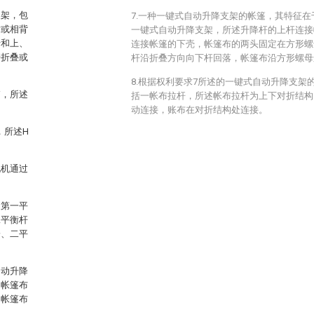
支架，包
7.一种一键式自动升降支架的帐篷，其特征在
对或相背
一键式自动升降支架，所述升降杆的上杆连接
母和上、
连接帐篷的下壳，帐篷布的两头固定在方形螺
杆折叠或
杆沿折叠方向向下杆回落，帐篷布沿方形螺母
8.根据权利要求7所述的一键式自动升降支架
箱，所述
括一帐布拉杆，所述帐布拉杆为上下对折结构
动连接，账布在对折结构处连接。
，所述H
电机通过
述第一平
二平衡杆
一、二平
自动升降
，帐篷布
，帐篷布