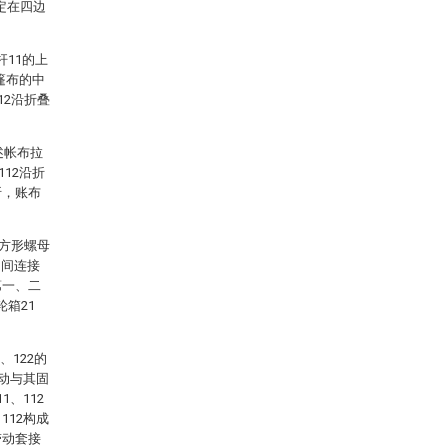
限定在四边
11的上
篷布的中
12沿折叠
述帐布拉
12沿折
折，账布
二方形螺母
中间连接
第一、二
轮箱21
、122的
带动与其固
、112
112构成
带动套接