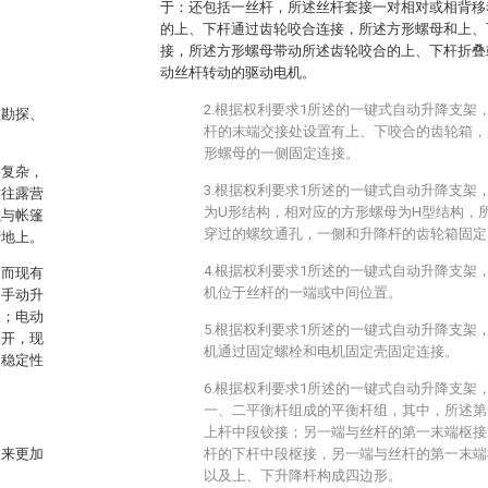
于：还包括一丝杆，所述丝杆套接一对相对或相背移
的上、下杆通过齿轮咬合连接，所述方形螺母和上、
。
接，所述方形螺母带动所述齿轮咬合的上、下杆折叠
动丝杆转动的驱动电机。
2.根据权利要求1所述的一键式自动升降支架
、勘探、
杆的末端交接处设置有上、下咬合的齿轮箱，
形螺母的一侧固定连接。
构复杂，
3.根据权利要求1所述的一键式自动升降支架
前往露营
为U形结构，相对应的方形螺母为H型结构，
以与帐篷
穿过的螺纹通孔，一侧和升降杆的齿轮箱固定
营地上。
4.根据权利要求1所述的一键式自动升降支架
，而现有
机位于丝杆的一端或中间位置。
。手动升
便；电动
5.根据权利要求1所述的一键式自动升降支架
展开，现
机通过固定螺栓和电机固定壳固定连接。
和稳定性
6.根据权利要求1所述的一键式自动升降支架
一、二平衡杆组成的平衡杆组，其中，所述第
上杆中段铰接；另一端与丝杆的第一末端枢接
起来更加
杆的下杆中段枢接，另一端与丝杆的第一末端
以及上、下升降杆构成四边形。