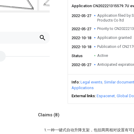
Application CN202221315579.7U e
Application filed by 
2022-05-27
Products Co ltd
Priority to CN202221
2022-05-27
Application granted
2022-10-18
Publication of CN21
2022-10-18
Active
Status
Anticipated expiratio
2032-05-27
Info
Legal events
Similar documen
Applications
External links
Espacenet
Global Do
Claims
(8)
1.一种一键式自动升降支架，包括两两相对设置有