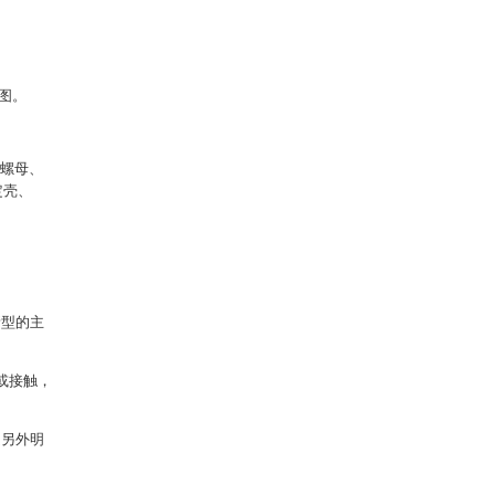
大图。
形螺母、
定壳、
新型的主
或接触，
文另外明