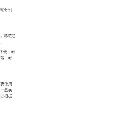
两端分别
，能稳定
定。
下壳，帐
回落，帐
。
需要使用
的一些实
可以根据