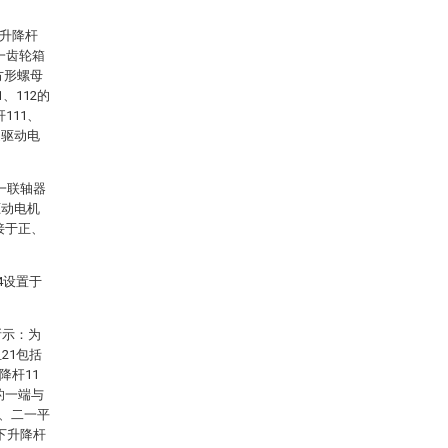
的升降杆
一齿轮箱
方形螺母
、112的
111、
述驱动电
一联轴器
驱动电机
接于正、
4设置于
所示：为
21包括
降杆11
的一端与
一、二一平
、下升降杆