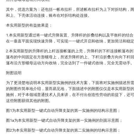
其中，优选方案为：还包括一帐布拉杆，所述帐布拉杆为上下对折结构，
和上、下壳体活动连接，账布在对折结构处连接。
本实用新型的有益效果是：
1.本实用新型通过将一键式升降装置、升降杆的折叠结构以及平衡杆的结合
在一垂直平面实现快速升降，可实现一一键式开启和收纳，更加简洁和稳
2.本实用新型的升降杆的上杆连接帐篷的上壳，升降杆的下杆连接帐篷布的
篷布的中间固定在方形螺母上，所述升降杆的上、下杆沿折叠方向向下杆
篷布沿方形螺母运动方向收纳，完全达到了一件键式收纳，完全无需动手
附图说明
为了更清楚地说明本实用新型实施例的技术方案，下面将对实施例描述所
的附图作简单地介绍，显而易见地，下面描述中的附图仅仅是本实用新型
施例，对于本领域普通技术人员来讲，在不付出创造性劳动的前提下，还
这些附图获得其他的附图。
图1为本实用新型一键式自动升降支架的第一实施例的结构示意图；
图1a为本实用新型一键式自动升降支架的第一实施例的剖面示意图；
图2为本实用新型一键式自动升降支架的第二实施例的结构示意图；