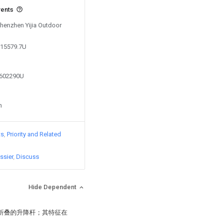
vents
Shenzhen Yijia Outdoor
315579.7U
7602290U
n
ts
Priority and Related
ssier
Discuss
Hide Dependent
可折叠的升降杆；其特征在