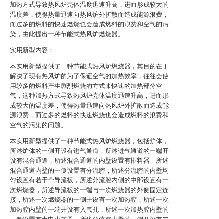
加热方式导致热风炉壳体温度迅速升高，进而形成较大的
温度差，使得热量迅速向热风炉外扩散而造成能源浪费，
而过多的燃料的快速燃烧也会造成燃料的浪费和空气的污
染，由此提出一种节能式热风炉燃烧器。
实用新型内容：
本实用新型提供了一种节能式热风炉燃烧器，其目的在于
解决了现有热风炉的为了保证空气的加热效率，往往会使
用较多的燃料产生剧烈燃烧的方式来快速的加热部分空
气，这种加热方式导致热风炉壳体温度迅速升高，进而形
成较大的温度差，使得热量迅速向热风炉外扩散而造成能
源浪费，而过多的燃料的快速燃烧也会造成燃料的浪费和
空气的污染的问题。
本实用新型提供了一种节能式热风炉燃烧器，包括炉体，
所述炉体的一侧开设有进气通道，所述进气通道的一端开
设有混合通道，所述混合通道的内壁设置有排料器，所述
混合通道内壁的一侧设置有分流腔，所述分流腔的内壁均
匀设置有若干个导流板，所述分流腔内侧的中部设置有一
次燃烧器，所述导流板的一端与一次燃烧器的外侧固定连
接，所述一次燃烧器的一侧开设有一次加热腔，所述一次
加热腔内壁的一端开设有入气孔，所述一次加热腔内壁的