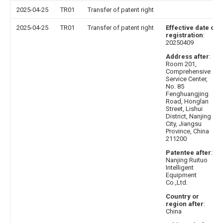
2025-04-25
TR01
Transfer of patent right
2025-04-25
TR01
Transfer of patent right
Effective date of
registration
:
20250409
Address after
:
Room 201,
Comprehensive
Service Center,
No. 85
Fenghuangjing
Road, Honglan
Street, Lishui
District, Nanjing
City, Jiangsu
Province, China
211200
Patentee after
:
Nanjing Ruituo
Intelligent
Equipment
Co.,Ltd.
Country or
region after
:
China