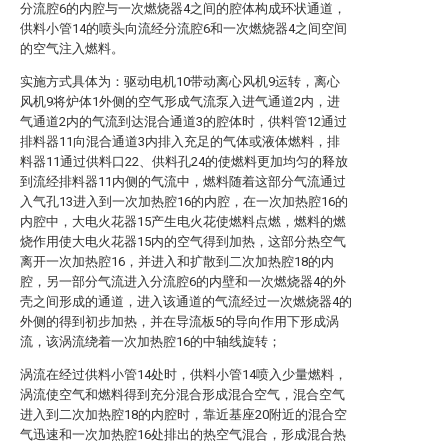
分流腔6的内腔与一次燃烧器4之间的腔体构成环状通道，
供料小管14的喷头向流经分流腔6和一次燃烧器4之间空间
的空气注入燃料。
实施方式具体为：驱动电机10带动离心风机9运转，离心
风机9将炉体1外侧的空气形成气流泵入进气通道2内，进
气通道2内的气流到达混合通道3的腔体时，供料管12通过
排料器11向混合通道3内排入充足的气体或液体燃料，排
料器11通过供料口22、供料孔24的使燃料更加均匀的释放
到流经排料器11内侧的气流中，燃料随着这部分气流通过
入气孔13进入到一次加热腔16的内腔，在一次加热腔16的
内腔中，大电火花器15产生电火花使燃料点燃，燃料的燃
烧作用使大电火花器15内的空气得到加热，这部分热空气
离开一次加热腔16，并进入和扩散到二次加热腔18的内
腔，另一部分气流进入分流腔6的内壁和一次燃烧器4的外
壳之间形成的通道，进入该通道的气流经过一次燃烧器4的
外侧的得到初步加热，并在导流板5的导向作用下形成涡
流，该涡流绕着一次加热腔16的中轴线旋转；
涡流在经过供料小管14处时，供料小管14喷入少量燃料，
涡流使空气和燃料得到充分混合形成混合空气，混合空气
进入到二次加热腔18的内腔时，靠近基座20附近的混合空
气迅速和一次加热腔16处排出的热空气混合，形成混合热