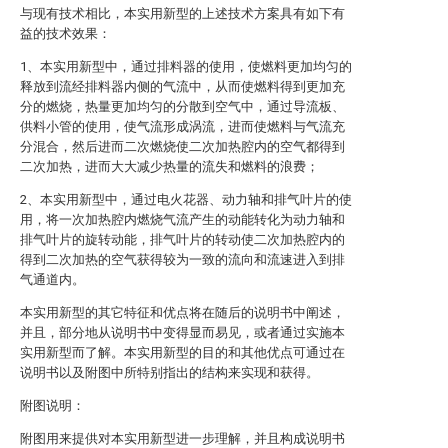
与现有技术相比，本实用新型的上述技术方案具有如下有
益的技术效果：
1、本实用新型中，通过排料器的使用，使燃料更加均匀的
释放到流经排料器内侧的气流中，从而使燃料得到更加充
分的燃烧，热量更加均匀的分散到空气中，通过导流板、
供料小管的使用，使气流形成涡流，进而使燃料与气流充
分混合，然后进而二次燃烧使二次加热腔内的空气都得到
二次加热，进而大大减少热量的流失和燃料的浪费；
2、本实用新型中，通过电火花器、动力轴和排气叶片的使
用，将一次加热腔内燃烧气流产生的动能转化为动力轴和
排气叶片的旋转动能，排气叶片的转动使二次加热腔内的
得到二次加热的空气获得较为一致的流向和流速进入到排
气通道内。
本实用新型的其它特征和优点将在随后的说明书中阐述，
并且，部分地从说明书中变得显而易见，或者通过实施本
实用新型而了解。本实用新型的目的和其他优点可通过在
说明书以及附图中所特别指出的结构来实现和获得。
附图说明：
附图用来提供对本实用新型进一步理解，并且构成说明书