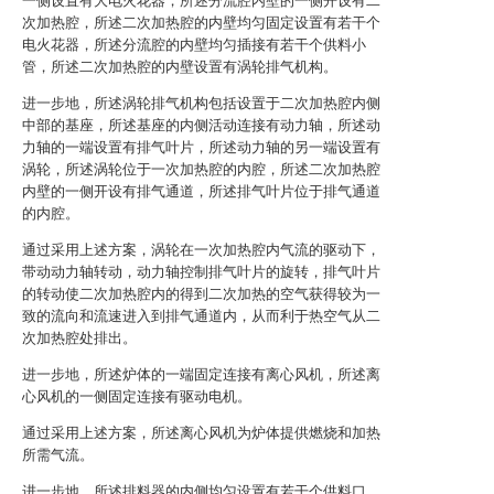
一侧设置有大电火花器，所述分流腔内壁的一侧开设有二
次加热腔，所述二次加热腔的内壁均匀固定设置有若干个
电火花器，所述分流腔的内壁均匀插接有若干个供料小
管，所述二次加热腔的内壁设置有涡轮排气机构。
进一步地，所述涡轮排气机构包括设置于二次加热腔内侧
中部的基座，所述基座的内侧活动连接有动力轴，所述动
力轴的一端设置有排气叶片，所述动力轴的另一端设置有
涡轮，所述涡轮位于一次加热腔的内腔，所述二次加热腔
内壁的一侧开设有排气通道，所述排气叶片位于排气通道
的内腔。
通过采用上述方案，涡轮在一次加热腔内气流的驱动下，
带动动力轴转动，动力轴控制排气叶片的旋转，排气叶片
的转动使二次加热腔内的得到二次加热的空气获得较为一
致的流向和流速进入到排气通道内，从而利于热空气从二
次加热腔处排出。
进一步地，所述炉体的一端固定连接有离心风机，所述离
心风机的一侧固定连接有驱动电机。
通过采用上述方案，所述离心风机为炉体提供燃烧和加热
所需气流。
进一步地，所述排料器的内侧均匀设置有若干个供料口，