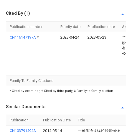
Cited By (1)
Publication number
Priority date
Publication date
Assi
CN116147197A
*
2023-04-24
2023-05-23
兰州
粉体
有限
公司
Family To Family Citations
* Cited by examiner, † Cited by third party, ‡ Family to family citation
Similar Documents
Publication
Publication Date
Title
CN103791494A
2014-05-14
一种风冷式煤粉低氮燃烧