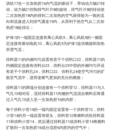
涡轮17在一次加热腔16内气流的驱动下，带动动力轴21转
动，动力轴21控制排气叶片8的旋转，排气叶片8的转动使
二次加热腔18内的得到二次加热的空气获得较为一致的流
向和流速进入到排气通道19内，从而利于热空气从二次加
热腔18处排出；
炉体1的一端固定连接有离心风机9，离心风机9的一侧固
定连接有驱动电机10，离心风机9为炉体1提供燃烧和加热
所需气流；
排料器11的内侧均匀设置有若干个供料口22，排料器11的
内侧固定连接有供料台23，供料台23中部的外侧均匀开设
有若干个供料孔24，供料口22、供料孔24使空气均匀的扩
散至气流中，进而使燃气更加的充分的燃烧；
排料器11的两端分别连接有一个供料管12，排料器11与入
气孔13相对应，流经排料器11内侧的气流混合燃料后将通
过入气孔13进入至一次加热腔16的内腔；
每个供料小管14的一端均固定设置有一个供料管12，供料
小管14的另一端设置有喷头，供料管12将燃料供给排料器
11和供料小管14，然后通过排料器11或供料小管14将燃料
扩散到一次加热腔16或分流腔6内腔内的空气中；