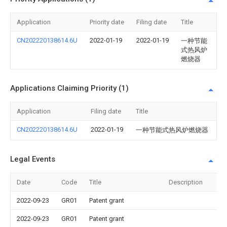
Application
Priority date
Filing date
Title
CN202220138614.6U
2022-01-19
2022-01-19
一种节能
式热风炉
燃烧器
Applications Claiming Priority (1)
Application
Filing date
Title
CN202220138614.6U
2022-01-19
一种节能式热风炉燃烧器
Legal Events
Date
Code
Title
Description
2022-09-23
GR01
Patent grant
2022-09-23
GR01
Patent grant