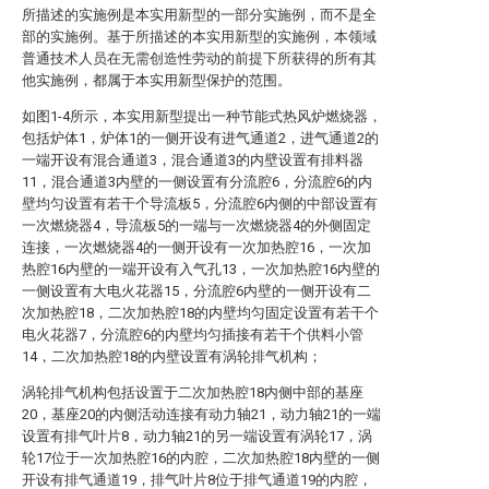
所描述的实施例是本实用新型的一部分实施例，而不是全
部的实施例。基于所描述的本实用新型的实施例，本领域
普通技术人员在无需创造性劳动的前提下所获得的所有其
他实施例，都属于本实用新型保护的范围。
如图1-4所示，本实用新型提出一种节能式热风炉燃烧器，
包括炉体1，炉体1的一侧开设有进气通道2，进气通道2的
一端开设有混合通道3，混合通道3的内壁设置有排料器
11，混合通道3内壁的一侧设置有分流腔6，分流腔6的内
壁均匀设置有若干个导流板5，分流腔6内侧的中部设置有
一次燃烧器4，导流板5的一端与一次燃烧器4的外侧固定
连接，一次燃烧器4的一侧开设有一次加热腔16，一次加
热腔16内壁的一端开设有入气孔13，一次加热腔16内壁的
一侧设置有大电火花器15，分流腔6内壁的一侧开设有二
次加热腔18，二次加热腔18的内壁均匀固定设置有若干个
电火花器7，分流腔6的内壁均匀插接有若干个供料小管
14，二次加热腔18的内壁设置有涡轮排气机构；
涡轮排气机构包括设置于二次加热腔18内侧中部的基座
20，基座20的内侧活动连接有动力轴21，动力轴21的一端
设置有排气叶片8，动力轴21的另一端设置有涡轮17，涡
轮17位于一次加热腔16的内腔，二次加热腔18内壁的一侧
开设有排气通道19，排气叶片8位于排气通道19的内腔，