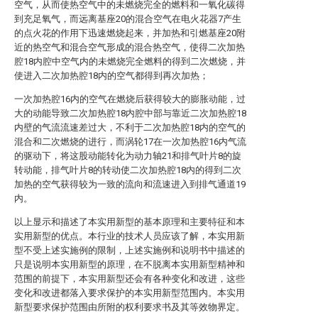
空气，从而使热空气中的未燃烧完全的燃料和一氧化碳得
到充足氧气，而远离基座20的混合空气在电火花器7产生
的点火花的作用下迅速燃烧起来，并加热和引燃基座20附
近的热空气和混合空气形成的混合热空气，使得二次加热
腔18内腔中空气内的未燃烧完全燃料的得到二次燃烧，并
使进入二次加热腔18内的空气都得到再次加热；
一次加热腔16内的空气在燃烧后获得较大的膨胀动能，过
大的动能导致二次加热腔18内腔中部与靠近二次加热腔18
内壁的气流流速差过大，不利于二次加热腔18内的空气的
混合和二次燃烧的进行，而涡轮17在一次加热腔16内气流
的驱动下，将这股动能转化为动力轴21和排气叶片8的旋
转动能，排气叶片8的转动使二次加热腔18内的得到二次
加热的空气获得较为一致的流向和流速进入到排气通道19
内。
以上显示和描述了本实用新型的基本原理和主要特征和本
实用新型的优点。本行业的技术人员应该了解，本实用新
型不受上述实施例的限制，上述实施例和说明书中描述的
只是说明本实用新型的原理，在不脱离本实用新型精神和
范围的前提下，本实用新型还会有各种变化和改进，这些
变化和改进都落入要求保护的本实用新型范围内。本实用
新型要求保护范围由所附的权利要求书及其等效物界定。