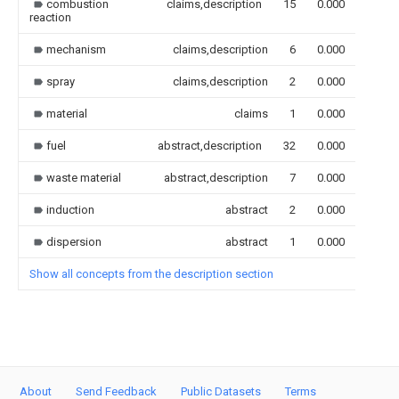
combustion
claims,description
15
0.000
reaction
mechanism
claims,description
6
0.000
spray
claims,description
2
0.000
material
claims
1
0.000
fuel
abstract,description
32
0.000
waste material
abstract,description
7
0.000
induction
abstract
2
0.000
dispersion
abstract
1
0.000
Show all concepts from the description section
About
Send Feedback
Public Datasets
Terms