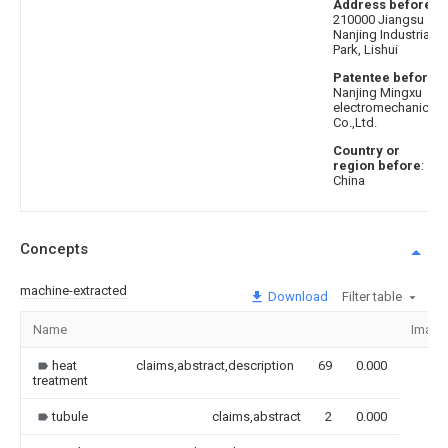
Address before
:
210000 Jiangsu
Nanjing Industrial
Park, Lishui
Patentee before
:
Nanjing Mingxu
electromechanical
Co.,Ltd.
Country or
region before
:
China
Concepts
machine-extracted
Download
Filter table
Name
Image
heat
claims,abstract,description
69
0.000
treatment
tubule
claims,abstract
2
0.000