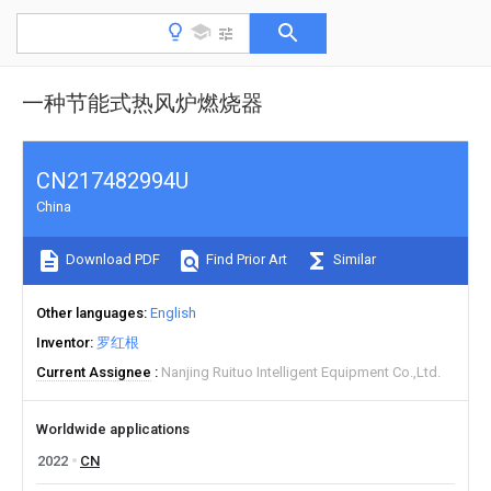
一种节能式热风炉燃烧器
CN217482994U
China
Download PDF
Find Prior Art
Similar
Other languages
English
Inventor
罗红根
Current Assignee
Nanjing Ruituo Intelligent Equipment Co.,Ltd.
Worldwide applications
2022
CN