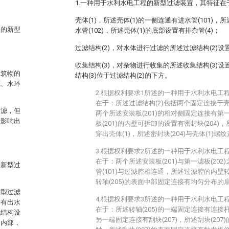
1.一种用于水利水电工程的新型过滤装置，其特征在
壳体(1)，所述壳体(1)的一侧连通有进水管(101)，
程的新型
水管(102)，所述壳体(1)的底部设置有排杂管(4)；
过滤结构(2)，对水体进行过滤的所述过滤结构(2)设置
收集结构(3)，对杂物进行收集的所述收集结构(3)设
建筑物的
结构(3)位于过滤结构(2)的下方。
源、水环
2.根据权利要求1所述的一种用于水利水电工
在于：所述过滤结构(2)包括两个固定连接于壳体(
过滤，但
两个所述安装板(201)的相对侧固定连接有第一
至影响出
板(201)的内壁可拆卸的设置有密封块(204)，
穿出壳体(1)，所述密封块(204)与壳体(1)螺
3.根据权利要求2所述的一种用于水利水电工
在于：两个所述安装板(201)与第一滤板(20
的新型过
管(101)与过滤腔相连通，所述过滤腔的内壁转
转轴(205)的表面中部固定连接有均匀分布的扇叶
新型过滤
4.根据权利要求3所述的一种用于水利水电工
通有出水
在于：所述转轴(205)的一端固定连接有连接杆(2
滤结构设
另一端固定连接有刮块(207)，所述刮块(20
的内部，