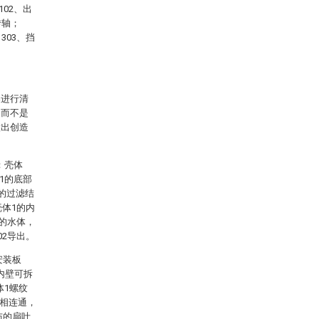
02、出
转轴；
303、挡
案进行清
，而不是
做出创造
：壳体
1的底部
的过滤结
壳体1的内
滤的水体，
02导出。
安装板
的内壁可拆
体1螺纹
腔相连通，
布的扇叶