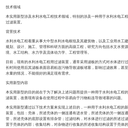
技术领域
本实用新型涉及水利水电工程技术领域，特别的涉及一种用于水利水电工
过滤装置。
背景技术
水利水电工程着重从事大中型水利水电枢纽及其建筑物，以及工业用水工
规划、设计、施工、管理和科研方面的高级工程，研究方向包括水文水资
境、水工结构、水力学及流体动力学、工程管理等。
目前，现有的水利水电工程用过滤装置，通常采用滤板的方式对水体进行
长时间使用后其滤板表面容易粘连污物导致滤板堵塞，影响过滤效果，甚
水量的情况，不能很好的满足现有需求。
实用新型内容
本实用新型的目的就在于为了解决上述问题而提供一种用于水利水电工程
滤装置，改善现有设备在使用过程中容易由于污物粘连导致堵塞的问题。
本实用新型通过以下技术方案来实现上述目的，一种用于水利水电工程的
装置，包括：壳体，所述壳体的一侧连通有进水管，所述壳体的另一侧连
管，所述壳体的底部设置有排杂管；过滤结构，对水体进行过滤的所述过
置于壳体的内部；收集结构，对杂物进行收集的所述收集结构设置于壳体