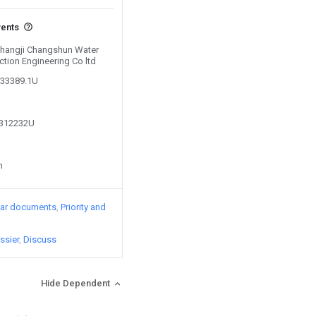
vents
 Changji Changshun Water
tion Engineering Co ltd
333389.1U
7312232U
n
lar documents
Priority and
ssier
Discuss
Hide Dependent