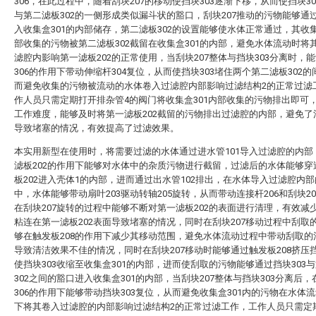
306，在此过程中，随着刮块207的移动使挡块303逐渐下移，从而使挡块3
与第二滤板302的一侧形成类似漏斗状的豁口，刮块207推动的污物能够通
入收集盒301的内部储存，第二滤板302的设置能够使水体正常通过，其收集
部收集的污物被第二滤板302截留在收集盒301的内部，避免水体流动时将
滤腔内影响第一滤板202的正常使用，当刮块207整体与挡块303分离时，
306的作用下带动伸缩杆304复位，从而使挡块303堵住两个第二滤板302
而避免收集的污物被流动的水体卷入过滤腔内部影响过滤结构2的正常过滤
作人员只需定期打开排杂管4的阀门将收集盒301内部收集的污物排出即可
工作难度，能够及时将第一滤板202截留的污物排出过滤腔的内部，避免了
导致堵塞的情况，有效提高了过滤效果。
本实用新型在使用时，将需要过滤的水体通过进水管101导入过滤腔的内部
滤板202的作用下能够对水体中的杂质污物进行截留，过滤后的水体能够穿
板202进入壳体1的内部，进而通过出水管102排出，在水体导入过滤腔内
中，水体能够带动扇叶203驱动转轴205旋转，从而带动连接杆206和刮块2
在刮块207旋转的过程中能够不断对第一滤板202的表面进行清理，有效减
粘连在第一滤板202表面导致堵塞的情况，同时在刮块207移动过程中刮取
够在触发板208的作用下减少其移动范围，避免水体流动过程中带动刮取的
导致清洁效果不佳的情况，同时在刮块207移动时能够通过触发板208挤压挡
使挡块303收缩至收集盒301的内部，进而使刮取的污物能够通过挡块303
302之间的豁口进入收集盒301的内部，当刮块207整体与挡块303分离后，
306的作用下能够带动挡块303复位，从而避免收集盒301内的污物在水体
下将其卷入过滤腔的内部影响过滤结构2的正常过滤工作，工作人员只需定