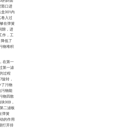
03的斜面
过豁口进
盒301内
其卷入过
能够在弹簧
的间隙，进
工作，工
，降低了
污物堆积
，在第一
过第一滤
部的过程
07旋转，
少了污物
的污物能
污物四散
块303，
与第二滤板
在弹簧
流动的作用
期打开排