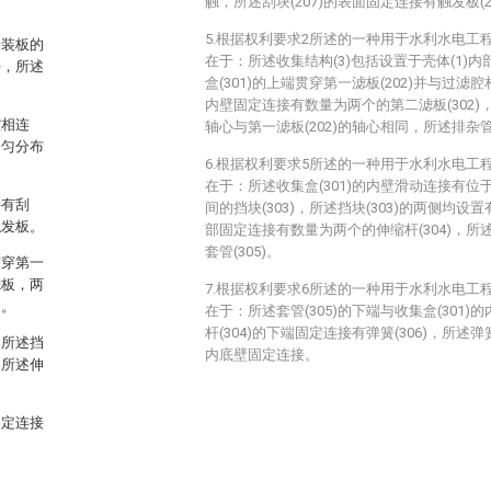
触，所述刮块(207)的表面固定连接有触发板(2
5.根据权利要求2所述的一种用于水利水电工
安装板的
在于：所述收集结构(3)包括设置于壳体(1)内部
块，所述
盒(301)的上端贯穿第一滤板(202)并与过滤腔
内壁固定连接有数量为两个的第二滤板(302)，
腔相连
轴心与第一滤板(202)的轴心相同，所述排杂管(
均匀分布
6.根据权利要求5所述的一种用于水利水电工
在于：所述收集盒(301)的内壁滑动连接有位于
接有刮
间的挡块(303)，所述挡块(303)的两侧均设置
触发板。
部固定连接有数量为两个的伸缩杆(304)，所述
套管(305)。
贯穿第一
滤板，两
7.根据权利要求6所述的一种用于水利水电工
通。
在于：所述套管(305)的下端与收集盒(301
杆(304)的下端固定连接有弹簧(306)，所述弹簧
，所述挡
内底壁固定连接。
，所述伸
固定连接