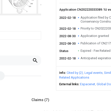
Application CN202220333389.1U e
Application filed by
2022-02-18
Conservancy Construc
Priority to CN202220
2022-02-18
Application granted
2022-08-30
Publication of CN21
2022-08-30
Expired - Fee Related
Status
Anticipated expiratio
2032-02-18
Info
Cited by (2)
Legal events
Simi
Related Applications
External links
Espacenet
Global Do
Claims
(7)