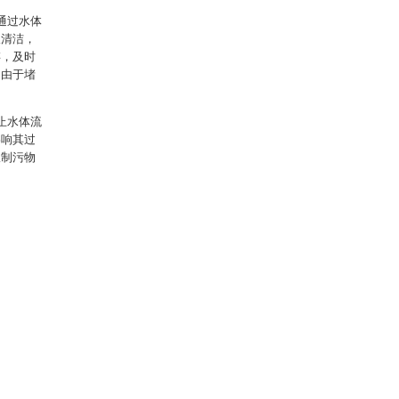
通过水体
取清洁，
存，及时
了由于堵
止水体流
影响其过
限制污物