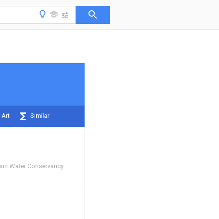
 Art
Similar
hun Water Conservancy