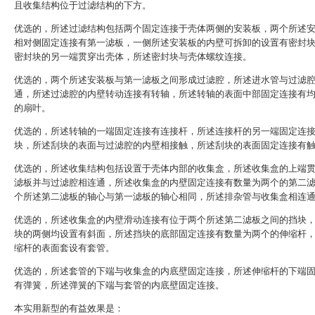
且收集结构位于过滤结构的下方。
优选的，所述过滤结构包括两个固定连接于壳体两侧的安装板，两个所述
相对侧固定连接有第一滤板，一侧所述安装板的内壁可拆卸的设置有密封
密封块的另一端贯穿出壳体，所述密封块与壳体螺纹连接。
优选的，两个所述安装板与第一滤板之间形成过滤腔，所述进水管与过滤
通，所述过滤腔的内壁转动连接有转轴，所述转轴的表面中部固定连接有
的扇叶。
优选的，所述转轴的一端固定连接有连接杆，所述连接杆的另一端固定连
块，所述刮块的表面与过滤腔的内壁相接触，所述刮块的表面固定连接有
优选的，所述收集结构包括设置于壳体内部的收集盒，所述收集盒的上端
滤板并与过滤腔相连通，所述收集盒的内壁固定连接有数量为两个的第二
个所述第二滤板的轴心与第一滤板的轴心相同，所述排杂管与收集盒相连
优选的，所述收集盒的内壁滑动连接有位于两个所述第二滤板之间的挡块
块的两侧均设置有斜面，所述挡块的底部固定连接有数量为两个的伸缩杆
缩杆的表面套设有套管。
优选的，所述套管的下端与收集盒的内底壁固定连接，所述伸缩杆的下端
有弹簧，所述弹簧的下端与套管的内底壁固定连接。
本实用新型的有益效果是：