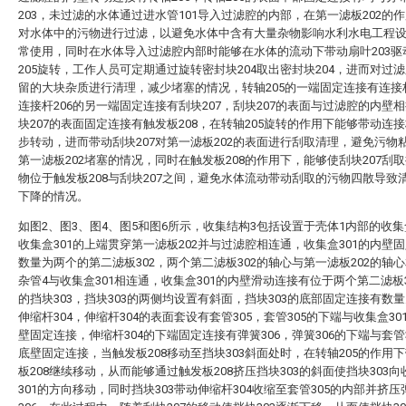
203，未过滤的水体通过进水管101导入过滤腔的内部，在第一滤板202的
对水体中的污物进行过滤，以避免水体中含有大量杂物影响水利水电工程
常使用，同时在水体导入过滤腔内部时能够在水体的流动下带动扇叶203驱
205旋转，工作人员可定期通过旋转密封块204取出密封块204，进而对过
留的大块杂质进行清理，减少堵塞的情况，转轴205的一端固定连接有连接杆
连接杆206的另一端固定连接有刮块207，刮块207的表面与过滤腔的内壁
块207的表面固定连接有触发板208，在转轴205旋转的作用下能够带动连接
步转动，进而带动刮块207对第一滤板202的表面进行刮取清理，避免污物
第一滤板202堵塞的情况，同时在触发板208的作用下，能够使刮块207刮
物位于触发板208与刮块207之间，避免水体流动带动刮取的污物四散导致
下降的情况。
如图2、图3、图4、图5和图6所示，收集结构3包括设置于壳体1内部的收集盒
收集盒301的上端贯穿第一滤板202并与过滤腔相连通，收集盒301的内壁
数量为两个的第二滤板302，两个第二滤板302的轴心与第一滤板202的轴
杂管4与收集盒301相连通，收集盒301的内壁滑动连接有位于两个第二滤板3
的挡块303，挡块303的两侧均设置有斜面，挡块303的底部固定连接有数
伸缩杆304，伸缩杆304的表面套设有套管305，套管305的下端与收集盒30
壁固定连接，伸缩杆304的下端固定连接有弹簧306，弹簧306的下端与套管
底壁固定连接，当触发板208移动至挡块303斜面处时，在转轴205的作用
板208继续移动，从而能够通过触发板208挤压挡块303的斜面使挡块303向
301的方向移动，同时挡块303带动伸缩杆304收缩至套管305的内部并挤压