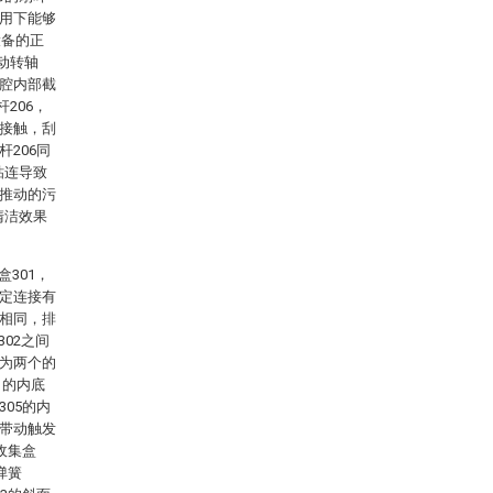
作用下能够
设备的正
动转轴
滤腔内部截
206，
相接触，刮
杆206同
粘连导致
取推动的污
清洁效果
301，
固定连接有
心相同，排
02之间
量为两个的
1的内底
305的内
下带动触发
收集盒
弹簧