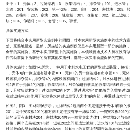
图中：1、壳体；2、过滤结构；3、收集结构；4、排杂管；101、进水管；1
水管；201、安装板；202、第一滤板；203、扇叶；204、密封块；205、
206、连接杆；207、刮块；208、触发板；301、收集盒；302、第二滤板；
块；304、伸缩杆；305、套管；306、弹簧。
具体实施方式
下面将结合本实用新型实施例中的附图，对本实用新型实施例中的技术方
楚、完整地描述，显然，所描述的实施例仅仅是本实用新型一部分实施例
全部的实施例。基于本实用新型中的实施例，本领域普通技术人员在没有
性劳动前提下所获得的所有其他实施例，都属于本实用新型保护的范围。
具体实施时：如图1-6所示，一种用于水利水电工程的新型过滤装置，包括
1，壳体1的一侧连通有进水管101，壳体1的另一侧连通有出水管102，壳体
设置有排杂管4，排杂管4的内部设置有阀门；过滤结构2，对水体进行过滤
构2设置于壳体1的内部；收集结构3，对杂物进行收集的收集结构3设置于
部，且收集结构3位于过滤结构2的下方，通过进水管101能够导入需要过
在过滤结构2的作用下能够将水体过滤后导入壳体1的内部，并通过出水管1
如图2、图3、图4和图6所示，过滤结构2包括两个固定连接于壳体1两侧的
201，两个安装板201的相对侧固定连接有第一滤板202，一侧安装板201
卸的设置有密封块204，密封块204的另一端贯穿出壳体1，密封块204与壳
连接，两个安装板201与第一滤板202之间形成过滤腔，进水管101与过滤
过滤腔的内壁转动连接有转轴205，转轴205的表面中部固定连接有均匀分