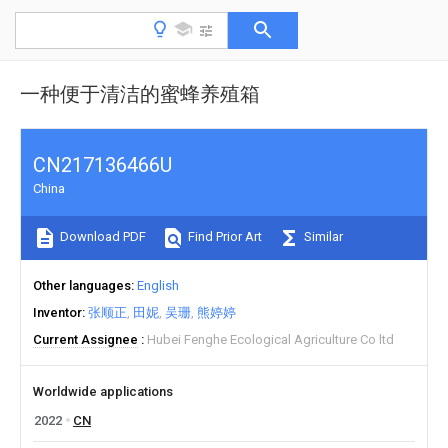
一种便于清洁的蜜蜂养殖箱
CN217136466U
China
Download PDF
Find Prior Art
Similar
Other languages
English
Inventor
张顺正
田妮
吴珊
熊婷婷
Current Assignee
Hubei Fenghe Ecological Agriculture Co ltd
Worldwide applications
2022
CN