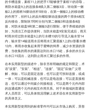
的卡槽连接，巢框11上的把手17能够便于巢框11的存取，
将防水箱盖9上的连接条8插入第二侧板3后，转动第一侧
板2上的摇柄16驱动丝杆5转动，在第一侧板2上的移动槽
的作用下，丝杆5上的反向螺纹驱动连接的两个滑块6相互
反向移动，限制块7同时分别与第二侧板3和连接条8连
接，对防水箱盖9和第二侧板3进行限制，便于养殖箱的拆
卸，为清洁工作提供便利，当防水箱盖9安装完成后，雨天
时雨水经过防水箱盖9上的引水槽13的引导流入输水管14
内，输水管14输送雨水后将雨水汇聚底板1上的U形蓄水槽
12内，将雨水收集起来用于蜜蜂的饲养，减少水资源的浪
费，当收集的雨水的液面达到出水口15处，多余的水分从
出水口15流出，达到防止雨水汇聚过多的作用。
在本实用新型的描述中，除非另有明确的规定和限定，术
语“设置”、“安装”、“相连”、“连接”、“固定”应做广义理
解，例如，可以是固定连接，也可以是可拆卸连接，或成
一体；可以是机械连接，也可以是电连接；可以是直接相
连，也可以通过中间媒介间接相连，可以是两个元件内部
的连通或两个元件的相互作用关系。对于本领域的普通技
术人员而言，可以具体情况理解上述术语在本实用新型中
的具体含义。
本实用新型使用到的标准零件均可以从市场上购买，异形