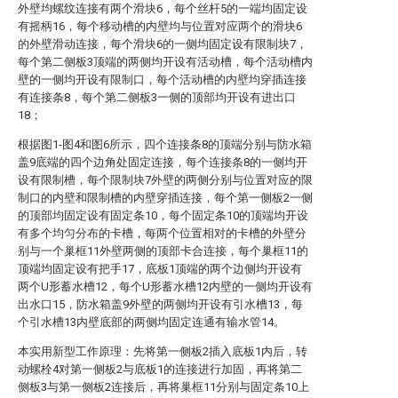
外壁均螺纹连接有两个滑块6，每个丝杆5的一端均固定设
有摇柄16，每个移动槽的内壁均与位置对应两个的滑块6
的外壁滑动连接，每个滑块6的一侧均固定设有限制块7，
每个第二侧板3顶端的两侧均开设有活动槽，每个活动槽内
壁的一侧均开设有限制口，每个活动槽的内壁均穿插连接
有连接条8，每个第二侧板3一侧的顶部均开设有进出口
18；
根据图1-图4和图6所示，四个连接条8的顶端分别与防水箱
盖9底端的四个边角处固定连接，每个连接条8的一侧均开
设有限制槽，每个限制块7外壁的两侧分别与位置对应的限
制口的内壁和限制槽的内壁穿插连接，每个第一侧板2一侧
的顶部均固定设有固定条10，每个固定条10的顶端均开设
有多个均匀分布的卡槽，每两个位置相对的卡槽的外壁分
别与一个巢框11外壁两侧的顶部卡合连接，每个巢框11的
顶端均固定设有把手17，底板1顶端的两个边侧均开设有
两个U形蓄水槽12，每个U形蓄水槽12内壁的一侧均开设有
出水口15，防水箱盖9外壁的两侧均开设有引水槽13，每
个引水槽13内壁底部的两侧均固定连通有输水管14。
本实用新型工作原理：先将第一侧板2插入底板1内后，转
动螺栓4对第一侧板2与底板1的连接进行加固，再将第二
侧板3与第一侧板2连接后，再将巢框11分别与固定条10上