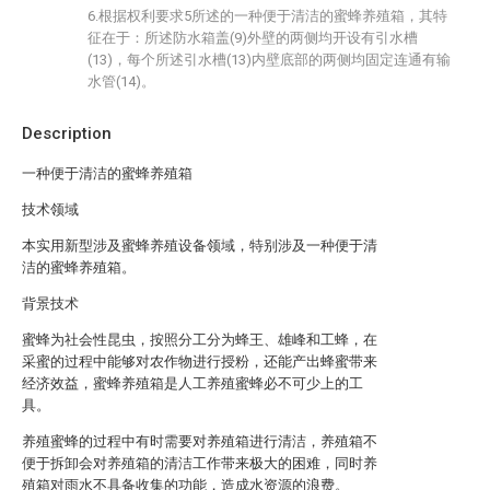
6.根据权利要求5所述的一种便于清洁的蜜蜂养殖箱，其特
征在于：所述防水箱盖(9)外壁的两侧均开设有引水槽
(13)，每个所述引水槽(13)内壁底部的两侧均固定连通有输
水管(14)。
Description
一种便于清洁的蜜蜂养殖箱
技术领域
本实用新型涉及蜜蜂养殖设备领域，特别涉及一种便于清
洁的蜜蜂养殖箱。
背景技术
蜜蜂为社会性昆虫，按照分工分为蜂王、雄峰和工蜂，在
采蜜的过程中能够对农作物进行授粉，还能产出蜂蜜带来
经济效益，蜜蜂养殖箱是人工养殖蜜蜂必不可少上的工
具。
养殖蜜蜂的过程中有时需要对养殖箱进行清洁，养殖箱不
便于拆卸会对养殖箱的清洁工作带来极大的困难，同时养
殖箱对雨水不具备收集的功能，造成水资源的浪费。