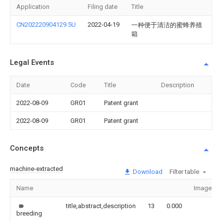
Application
Filing date
Title
CN202220904129.5U
2022-04-19
一种便于清洁的蜜蜂养殖
箱
Legal Events
Date
Code
Title
Description
2022-08-09
GR01
Patent grant
2022-08-09
GR01
Patent grant
Concepts
machine-extracted
Download
Filter table
Name
Image
title,abstract,description
13
0.000
breeding