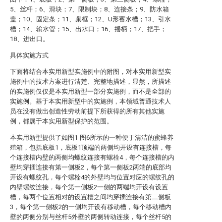
5、丝杆；6、滑块；7、限制块；8、连接条；9、防水箱
盖；10、固定条；11、巢框；12、U形蓄水槽；13、引水
槽；14、输水管；15、出水口；16、摇柄；17、把手；
18、进出口。
具体实施方式
下面将结合本实用新型实施例中的附图，对本实用新型实
施例中的技术方案进行清楚、完整地描述，显然，所描述
的实施例仅仅是本实用新型一部分实施例，而不是全部的
实施例。基于本实用新型中的实施例，本领域普通技术人
员在没有做出创造性劳动前提下所获得的所有其他实施
例，都属于本实用新型保护的范围。
本实用新型提供了如图1-图6所示的一种便于清洁的蜜蜂养
殖箱，包括底板1，底板1顶端的两侧均开设有连接槽，每
个连接槽内壁的两侧均螺纹连接有螺栓4，每个连接槽的内
壁均穿插连接有第一侧板2，每个第一侧板2两端的底部均
开设有螺纹孔，每个螺栓4的外壁均与位置对应的螺纹孔的
内壁螺纹连接，每个第一侧板2一侧的两端均开设有设置
槽，每两个位置相对的设置槽之间均穿插连接有第二侧板
3，每个第一侧板2的一侧均开设有移动槽，每个移动槽内
壁的两侧分别与丝杆5外壁的两侧转动连接，每个丝杆5的