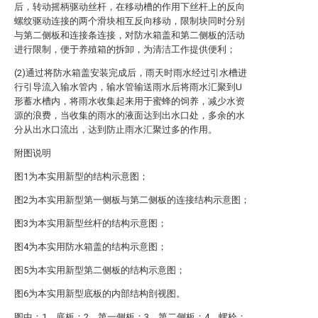
后，转动摇柄驱动丝杆，在移动槽的作用下丝杆上的反向
螺纹驱动连接的两个滑块相互反向移动，限制块同时分别
与第二侧板和连接条连接，对防水箱盖和第二侧板的活动
进行限制，便于养殖箱的拆卸，为清洁工作提供便利；
(2)通过将防水箱盖安装完成后，雨天时雨水经过引水槽进
行引导流入输水管内，输水管输送雨水后将雨水汇聚到U
形蓄水槽内，将雨水收集起来用于蜜蜂的饲养，减少水资
源的浪费，当收集的雨水的液面达到出水口处，多余的水
分从出水口流出，达到防止雨水汇聚过多的作用。
附图说明
图1为本实用新型的结构示意图；
图2为本实用新型第一侧板与第二侧板的连接结构示意图；
图3为本实用新型丝杆的结构示意图；
图4为本实用防水箱盖的结构示意图；
图5为本实用新型第二侧板的结构示意图；
图6为本实用新型底板的内部结构剖视图。
图中：1、底板；2、第一侧板；3、第二侧板；4、螺栓；