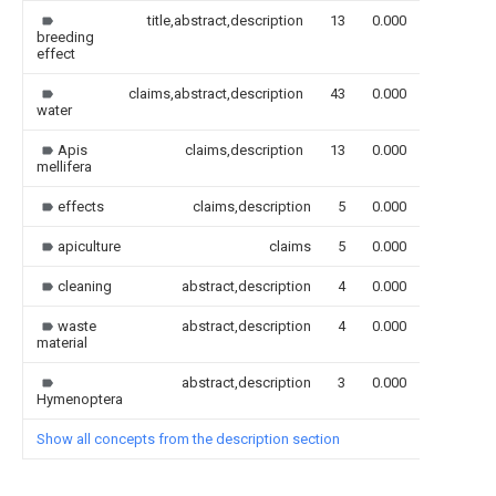
title,abstract,description
13
0.000
breeding
effect
claims,abstract,description
43
0.000
water
Apis
claims,description
13
0.000
mellifera
effects
claims,description
5
0.000
apiculture
claims
5
0.000
cleaning
abstract,description
4
0.000
waste
abstract,description
4
0.000
material
abstract,description
3
0.000
Hymenoptera
Show all concepts from the description section