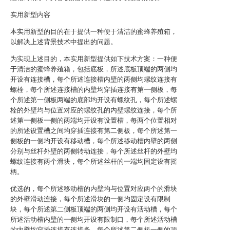
实用新型内容
本实用新型的目的在于提供一种便于清洁的蜜蜂养殖箱，
以解决上述背景技术中提出的问题。
为实现上述目的，本实用新型提供如下技术方案：一种便
于清洁的蜜蜂养殖箱，包括底板，所述底板顶端的两侧均
开设有连接槽，每个所述连接槽内壁的两侧均螺纹连接有
螺栓，每个所述连接槽的内壁均穿插连接有第一侧板，每
个所述第一侧板两端的底部均开设有螺纹孔，每个所述螺
栓的外壁均与位置对应的螺纹孔的内壁螺纹连接，每个所
述第一侧板一侧的两端均开设有设置槽，每两个位置相对
的所述设置槽之间均穿插连接有第二侧板，每个所述第一
侧板的一侧均开设有移动槽，每个所述移动槽内壁的两侧
分别与丝杆外壁的两侧转动连接，每个所述丝杆的外壁均
螺纹连接有两个滑块，每个所述丝杆的一端均固定设有摇
柄。
优选的，每个所述移动槽的内壁均与位置对应两个的滑块
的外壁滑动连接，每个所述滑块的一侧均固定设有限制
块，每个所述第二侧板顶端的两侧均开设有活动槽，每个
所述活动槽内壁的一侧均开设有限制口，每个所述活动槽
的内壁均穿插连接有连接条，每个所述第二侧板一侧的顶