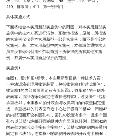
块；46、卡槽；47、过滤板；48、把手；49、开口；
410、排液管；411、第一密封门。
具体实施方式
下面将结合本实用新型实施例中的附图，对本实用新型实
施例中的技术方案进行清楚、完整地描述，显然，所描述
的实施例仅仅是本实用新型一部分实施例，而不是全部的
实施例。基于本实用新型中的实施例，本领域普通技术人
员在没有做出创造性劳动前提下所获得的所有其他实施
例，都属于本实用新型保护的范围。
实施例1
如图1、图3和图4所示，本实用新型提供一种技术方案：
一种渗沥液处理用收集装置，包括收集箱1和过滤组件4，
收集箱1的内部顶面固定有液压装置2，收集箱1的一侧外
表面靠近顶部边缘处固定连通有进料管3，过滤组件4包括
承重板41，承重板41的外表面与收集箱1的内表壁固定连
接，承重板41的前表面靠近中心处开设有凹槽42，凹槽42
的内部顶面开设有圆孔43，圆孔43设置有多个，且多个圆
孔43以凹槽42内部顶面的延伸方向呈直线阵列，凹槽42的
内表壁之间活动连接有连接框44，凹槽42的两侧内表壁均
固定有卡块45，连接框44的两侧外表面均开设有卡槽46，