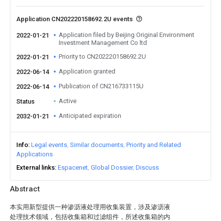
Application CN202220158692.2U events
Application filed by Beijing Original Environment
2022-01-21
Investment Management Co ltd
Priority to CN202220158692.2U
2022-01-21
Application granted
2022-06-14
Publication of CN216733115U
2022-06-14
Active
Status
Anticipated expiration
2032-01-21
Info
Legal events
Similar documents
Priority and Related
Applications
External links
Espacenet
Global Dossier
Discuss
Abstract
本实用新型提供一种渗沥液处理用收集装置，涉及渗沥液
处理技术领域，包括收集箱和过滤组件，所述收集箱的内