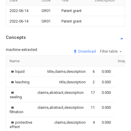
Date
Code
Title
Description
2022-06-14
GR01
Patent grant
2022-06-14
GR01
Patent grant
Concepts
machine-extracted
Download
Filter table
Name
Image
liquid
title,claims,description
6
0.000
leaching
title,description
2
0.000
claims,abstract,description
17
0.000
sealing
claims,abstract,description
11
0.000
filtration
protective
claims,description
4
0.000
effect