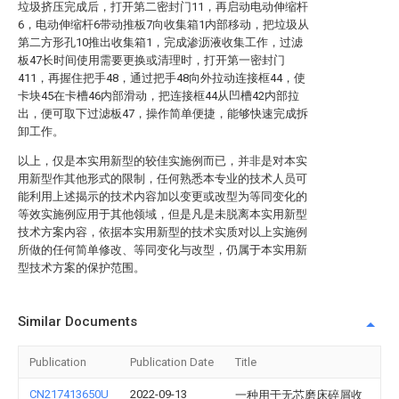
垃圾挤压完成后，打开第二密封门11，再启动电动伸缩杆
6，电动伸缩杆6带动推板7向收集箱1内部移动，把垃圾从
第二方形孔10推出收集箱1，完成渗沥液收集工作，过滤
板47长时间使用需要更换或清理时，打开第一密封门
411，再握住把手48，通过把手48向外拉动连接框44，使
卡块45在卡槽46内部滑动，把连接框44从凹槽42内部拉
出，便可取下过滤板47，操作简单便捷，能够快速完成拆
卸工作。
以上，仅是本实用新型的较佳实施例而已，并非是对本实
用新型作其他形式的限制，任何熟悉本专业的技术人员可
能利用上述揭示的技术内容加以变更或改型为等同变化的
等效实施例应用于其他领域，但是凡是未脱离本实用新型
技术方案内容，依据本实用新型的技术实质对以上实施例
所做的任何简单修改、等同变化与改型，仍属于本实用新
型技术方案的保护范围。
Similar Documents
Publication
Publication Date
Title
CN217413650U
2022-09-13
一种用于无芯磨床碎屑收