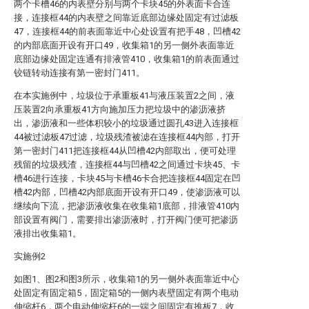
两个卡槽46的内表壁分别与两个卡块45的外表面卡合连
接，连接框44的内表壁之间靠近底部边缘处固定有过滤板
47，连接框44的前表面靠近中心处设置有把手48，凹槽42
的内部底面开设有开口49，收集箱1的另一侧外表面靠近
底部边缘处固定连通有排液管410，收集箱1的前表面通过
铰链转动连接有第一密封门411。
在本实施例中，垃圾位于承重板41与液压装置2之间，液
压装置2向承重板41方向施加压力把垃圾中的渗沥液挤
出，渗沥液和一些体积较小的垃圾通过圆孔43进入连接框
44被过滤板47过滤，垃圾残渣被滤在连接框44内部，打开
第一密封门411把连接框44从凹槽42内部取出，便可处理
残留的垃圾残渣，连接框44与凹槽42之间通过卡块45、卡
槽46进行连接，卡块45与卡槽46卡合把连接框44固定在凹
槽42内部，凹槽42内部底面开设有开口49，使渗沥液可以
继续向下流，把渗沥液收集在收集箱1底部，排液管410内
部设置有阀门，需要排出渗沥液时，打开阀门便可把渗沥
液排出收集箱1。
实施例2
如图1、图2和图3所示，收集箱1的另一侧外表面靠近中心
处固定有固定箱5，固定箱5的一侧内表壁固定有两个电动
伸缩杆6，两个电动伸缩杆6的一端之间固定有推板7，收