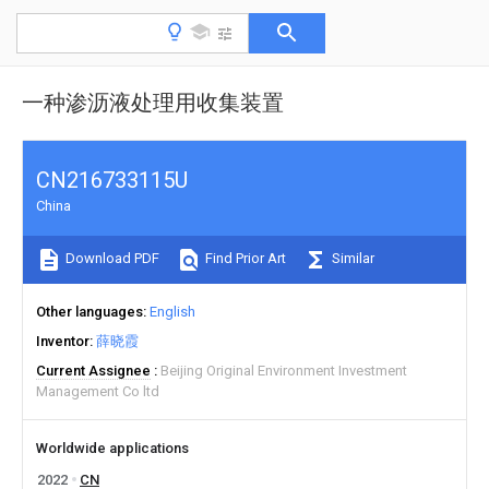
一种渗沥液处理用收集装置
CN216733115U
China
Download PDF
Find Prior Art
Similar
Other languages
English
Inventor
薛晓霞
Current Assignee
Beijing Original Environment Investment
Management Co ltd
Worldwide applications
2022
CN