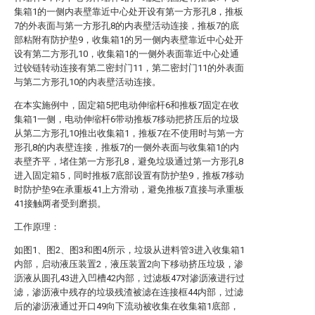
集箱1的一侧内表壁靠近中心处开设有第一方形孔8，推板
7的外表面与第一方形孔8的内表壁活动连接，推板7的底
部粘附有防护垫9，收集箱1的另一侧内表壁靠近中心处开
设有第二方形孔10，收集箱1的一侧外表面靠近中心处通
过铰链转动连接有第二密封门11，第二密封门11的外表面
与第二方形孔10的内表壁活动连接。
在本实施例中，固定箱5把电动伸缩杆6和推板7固定在收
集箱1一侧，电动伸缩杆6带动推板7移动把挤压后的垃圾
从第二方形孔10推出收集箱1，推板7在不使用时与第一方
形孔8的内表壁连接，推板7的一侧外表面与收集箱1的内
表壁齐平，堵住第一方形孔8，避免垃圾通过第一方形孔8
进入固定箱5，同时推板7底部设置有防护垫9，推板7移动
时防护垫9在承重板41上方滑动，避免推板7直接与承重板
41接触两者受到磨损。
工作原理：
如图1、图2、图3和图4所示，垃圾从进料管3进入收集箱1
内部，启动液压装置2，液压装置2向下移动挤压垃圾，渗
沥液从圆孔43进入凹槽42内部，过滤板47对渗沥液进行过
滤，渗沥液中残存的垃圾残渣被滤在连接框44内部，过滤
后的渗沥液通过开口49向下流动被收集在收集箱1底部，