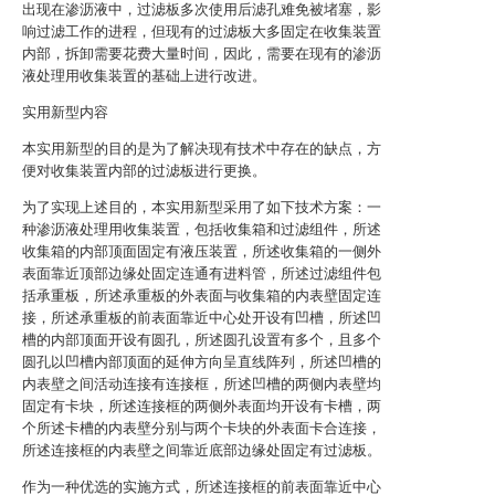
出现在渗沥液中，过滤板多次使用后滤孔难免被堵塞，影
响过滤工作的进程，但现有的过滤板大多固定在收集装置
内部，拆卸需要花费大量时间，因此，需要在现有的渗沥
液处理用收集装置的基础上进行改进。
实用新型内容
本实用新型的目的是为了解决现有技术中存在的缺点，方
便对收集装置内部的过滤板进行更换。
为了实现上述目的，本实用新型采用了如下技术方案：一
种渗沥液处理用收集装置，包括收集箱和过滤组件，所述
收集箱的内部顶面固定有液压装置，所述收集箱的一侧外
表面靠近顶部边缘处固定连通有进料管，所述过滤组件包
括承重板，所述承重板的外表面与收集箱的内表壁固定连
接，所述承重板的前表面靠近中心处开设有凹槽，所述凹
槽的内部顶面开设有圆孔，所述圆孔设置有多个，且多个
圆孔以凹槽内部顶面的延伸方向呈直线阵列，所述凹槽的
内表壁之间活动连接有连接框，所述凹槽的两侧内表壁均
固定有卡块，所述连接框的两侧外表面均开设有卡槽，两
个所述卡槽的内表壁分别与两个卡块的外表面卡合连接，
所述连接框的内表壁之间靠近底部边缘处固定有过滤板。
作为一种优选的实施方式，所述连接框的前表面靠近中心