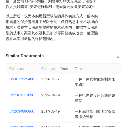
位，当套筒1安装不到位，则警示灯65无法亮起，需要工
作人员对套筒1安装进行检测，进而提高设备安装稳定性。
以上所述；仅为本实用新型较佳的具体实施方式；但本实
用新型的保护范围并不局限于此；任何熟悉本技术领域的
技术人员在本实用新型揭露的技术范围内；根据本实用新
型的技术方案及其改进构思加以等同替换或改变；都应涵
盖在本实用新型的保护范围内。
Similar Documents
Publication
Publication Date
Title
CN107795946B
2024-05-17
一种一体式智能控制太阳
能路灯
CN216355789U
2022-04-19
一种电网建设用公路跨越
撑架
CN203488086U
2014-03-19
一种高挂低用型固定保险
带用绝缘梯