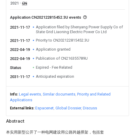
2021
CN
Application CN202122815452.3U events
Application filed by Shenyang Power Supply Co of
2021-11-17
State Grid Liaoning Electric Power Co Ltd
Priority to CN202122815452.3U
2021-11-17
Application granted
2022-04-19
Publication of CN216355789U
2022-04-19
Expired - Fee Related
Status
Anticipated expiration
2031-11-17
Info
Legal events
Similar documents
Priority and Related
Applications
External links
Espacenet
Global Dossier
Discuss
Abstract
本实用新型公开了一种电网建设用公路跨越撑架，包括套