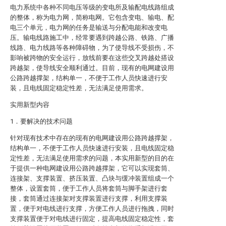
电力系统中各种不同电压等级的变电所及输配电线路组成
的整体，称为电力网，简称电网。它包含变电、输电、配
电三个单元，电力网的任务是输送与分配电能和改变电
压。输电线路施工中，经常要遇到跨越公路、铁路、广播
线路、电力线路等各种障碍物，为了使导线不受损伤，不
影响被跨物的安全运行，放线前要在这些交叉跨越处搭设
跨越架，使导线安全顺利通过。目前，现有的电网建设用
公路跨越撑架，结构单一，不便于工作人员快速进行安
装，且电线固定稳定性差，无法满足使用需求。
实用新型内容
1．要解决的技术问题
针对现有技术中存在的现有的电网建设用公路跨越撑架，
结构单一，不便于工作人员快速进行安装，且电线固定稳
定性差，无法满足使用需求的问题，本实用新型的目的在
于提供一种电网建设用公路跨越撑架，它可以实现套筒、
连接架、支撑装置、挤压装置、凸块与缓冲装置组成一个
整体，设置套筒，便于工作人员将套筒与脚手架进行套
接，套筒通过连接架对支撑装置进行支撑，利用支撑装
置，便于对电线进行支撑，方便工作人员进行拖拽，同时
支撑装置便于对电线进行固定，提高电线固定稳定性，套