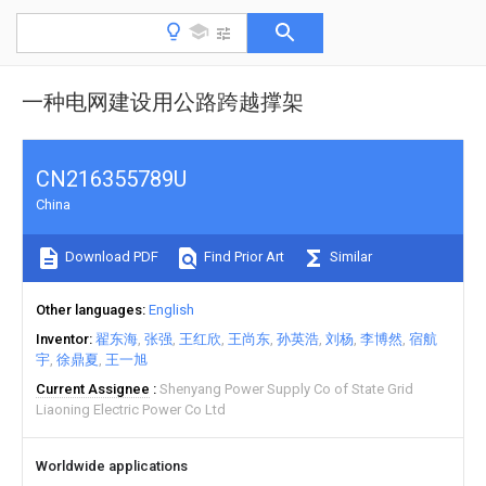
一种电网建设用公路跨越撑架
CN216355789U
China
Download PDF
Find Prior Art
Similar
Other languages
English
Inventor
翟东海
张强
王红欣
王尚东
孙英浩
刘杨
李博然
宿航
宇
徐鼎夏
王一旭
Current Assignee
Shenyang Power Supply Co of State Grid
Liaoning Electric Power Co Ltd
Worldwide applications