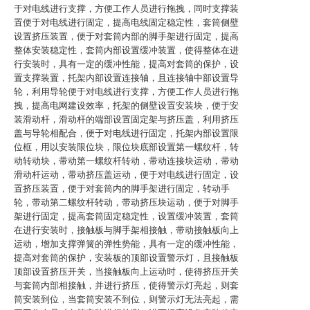
于对电线进行支撑，方便工作人员进行拖拽，同时支撑装
置便于对电线进行固定，提高电线固定稳定性，套筒侧壁
设置挤压装置，便于对套筒内部的脚手架进行固定，提高
整体安装稳定性，套筒内部设置缓冲装置，使得整体在进
行安装时，具有一定的缓冲性能，提高对套筒的保护，设
置支撑装置，托架内部设置连接轴，且连接轴中部设置导
轮，利用导轮便于对电线进行支撑，方便工作人员进行拖
拽，提高电网建设效率，托架的侧壁设置安装块，便于安
装滑动杆，滑动杆的端部设置固定架与挤压盖，利用挤压
盖与导轮相配合，便于对电线进行固定，托架内部设置限
位框，用以安装限位块，限位块底部设置第一螺纹杆，转
动转动块，带动第一螺纹杆转动，带动连接块运动，带动
滑动杆运动，带动挤压盖运动，便于对电线进行固定，设
置挤压装置，便于对套筒内的脚手架进行固定，转动手
轮，带动第二螺纹杆转动，带动挤压块运动，便于对脚手
架进行固定，提高套筒固定稳定性，设置缓冲装置，套筒
在进行安装时，接触板与脚手架相接触，带动接触板向上
运动，增加支撑弹簧的弹性势能，具有一定的缓冲性能，
提高对套筒的保护，安装板的顶部设置警示灯，且接触板
顶部设置挤压开关，当接触板向上运动时，使得挤压开关
与套筒内部相接触，并进行挤压，使得警示灯亮起，则套
筒安装到位，当套筒安装不到位，则警示灯无法亮起，需