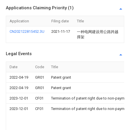
Applications Claiming Priority (1)
Application
Filing date
Title
CN202122815452.3U
2021-11-17
一种电网建设用公路跨越
撑架
Legal Events
Date
Code
Title
2022-04-19
GR01
Patent grant
2022-04-19
GR01
Patent grant
2023-12-01
CF01
Termination of patent right due to non-payment
2023-12-01
CF01
Termination of patent right due to non-payment