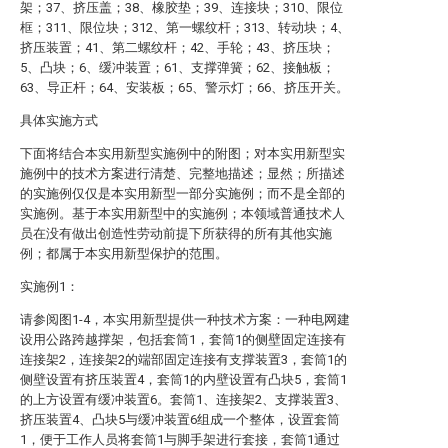
架；37、挤压盖；38、橡胶垫；39、连接块；310、限位
框；311、限位块；312、第一螺纹杆；313、转动块；4、
挤压装置；41、第二螺纹杆；42、手轮；43、挤压块；
5、凸块；6、缓冲装置；61、支撑弹簧；62、接触板；
63、导正杆；64、安装板；65、警示灯；66、挤压开关。
具体实施方式
下面将结合本实用新型实施例中的附图；对本实用新型实
施例中的技术方案进行清楚、完整地描述；显然；所描述
的实施例仅仅是本实用新型一部分实施例；而不是全部的
实施例。基于本实用新型中的实施例；本领域普通技术人
员在没有做出创造性劳动前提下所获得的所有其他实施
例；都属于本实用新型保护的范围。
实施例1：
请参阅图1-4，本实用新型提供一种技术方案：一种电网建
设用公路跨越撑架，包括套筒1，套筒1的侧壁固定连接有
连接架2，连接架2的端部固定连接有支撑装置3，套筒1的
侧壁设置有挤压装置4，套筒1的内壁设置有凸块5，套筒1
的上方设置有缓冲装置6。套筒1、连接架2、支撑装置3、
挤压装置4、凸块5与缓冲装置6组成一个整体，设置套筒
1，便于工作人员将套筒1与脚手架进行套接，套筒1通过