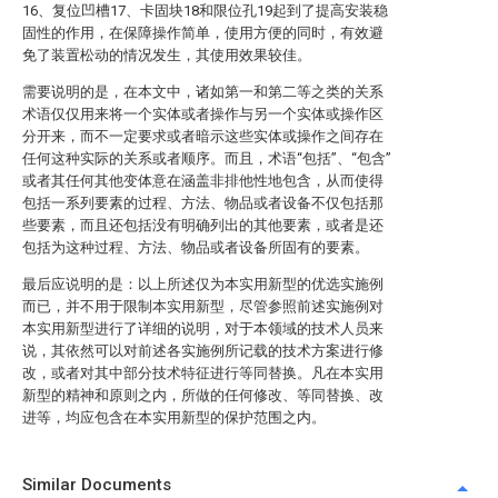
16、复位凹槽17、卡固块18和限位孔19起到了提高安装稳
固性的作用，在保障操作简单，使用方便的同时，有效避
免了装置松动的情况发生，其使用效果较佳。
需要说明的是，在本文中，诸如第一和第二等之类的关系
术语仅仅用来将一个实体或者操作与另一个实体或操作区
分开来，而不一定要求或者暗示这些实体或操作之间存在
任何这种实际的关系或者顺序。而且，术语“包括”、“包含”
或者其任何其他变体意在涵盖非排他性地包含，从而使得
包括一系列要素的过程、方法、物品或者设备不仅包括那
些要素，而且还包括没有明确列出的其他要素，或者是还
包括为这种过程、方法、物品或者设备所固有的要素。
最后应说明的是：以上所述仅为本实用新型的优选实施例
而已，并不用于限制本实用新型，尽管参照前述实施例对
本实用新型进行了详细的说明，对于本领域的技术人员来
说，其依然可以对前述各实施例所记载的技术方案进行修
改，或者对其中部分技术特征进行等同替换。凡在本实用
新型的精神和原则之内，所做的任何修改、等同替换、改
进等，均应包含在本实用新型的保护范围之内。
Similar Documents