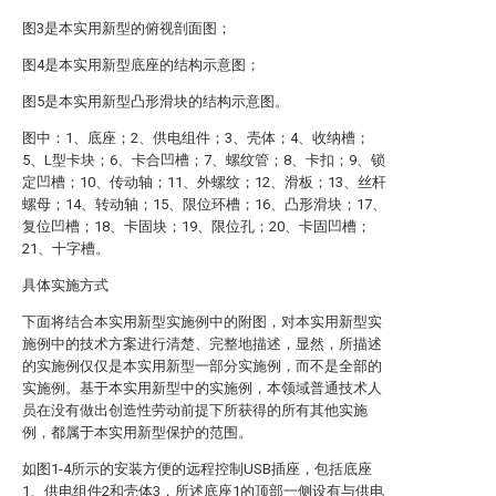
图3是本实用新型的俯视剖面图；
图4是本实用新型底座的结构示意图；
图5是本实用新型凸形滑块的结构示意图。
图中：1、底座；2、供电组件；3、壳体；4、收纳槽；
5、L型卡块；6、卡合凹槽；7、螺纹管；8、卡扣；9、锁
定凹槽；10、传动轴；11、外螺纹；12、滑板；13、丝杆
螺母；14、转动轴；15、限位环槽；16、凸形滑块；17、
复位凹槽；18、卡固块；19、限位孔；20、卡固凹槽；
21、十字槽。
具体实施方式
下面将结合本实用新型实施例中的附图，对本实用新型实
施例中的技术方案进行清楚、完整地描述，显然，所描述
的实施例仅仅是本实用新型一部分实施例，而不是全部的
实施例。基于本实用新型中的实施例，本领域普通技术人
员在没有做出创造性劳动前提下所获得的所有其他实施
例，都属于本实用新型保护的范围。
如图1-4所示的安装方便的远程控制USB插座，包括底座
1、供电组件2和壳体3，所述底座1的顶部一侧设有与供电