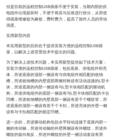
但是目前的远程控制USB插座不便于安装，当期内部的供
电组件出现损坏时，不便于将其与后座进行拆分，从而使
得插座维修较为麻烦，费时费力，提高了操作人员的劳动
强度。
实用新型内容
本实用新型的目的在于提供安装方便的远程控制USB插
座，以解决上述背景技术中提出的问题。
为了解决上述技术问题，本实用新型提供如下技术方案：
安装方便的远程控制USB插座，包括底座、供电组件和壳
体，所述底座的顶部一侧设有与供电组件相匹配的收纳
槽，所述收纳槽的内壁底部两侧对称设有活动连接的L型卡
块，所述底座的内部一侧设有与L型卡块相匹配的驱动机
构，所述供电组件的底部一侧设有与L型卡块相匹配的卡合
凹槽，所述收纳槽的内壁底部一侧设有若干个螺纹管，所
述底座的顶部一侧设有若干个卡扣，所述壳体的外壁一侧
设有与卡扣相匹配的锁定凹槽。
进一步的，所述驱动机构包括水平转动连接于底座内部一
侧的传动轴，所述传动轴的外壁两侧设有外螺纹，所述外
螺纹的旋向相反，所述外螺纹的外壁一侧活动套设有滑