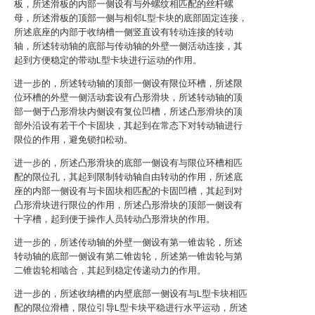
板，所述滑板的内部一侧设有与外螺纹相匹配的丝杆螺
母，所述滑板的顶部一侧与相邻L型卡块的底部固定连接，
所述底座的内部于收纳槽一侧竖直设有转动连接的转动
轴，所述转动轴的底部与传动轴的外壁一侧活动连接，其
起到方便稳定的带动L型卡块进行运动的作用。
进一步的，所述转动轴的顶部一侧设有限位环槽，所述限
位环槽的外壁一侧活动套设有凸形滑块，所述转动轴的顶
部一侧于凸形滑块内侧设有复位凹槽，所述凸形滑块的顶
部外沿设有若干个卡固块，其起到在常态下对转动轴进行
限位的作用，避免锁扣松动。
进一步的，所述凸形滑块的底部一侧设有与限位环槽相匹
配的限位孔，其起到限制转动轴自由转动的作用，所述底
座的内部一侧设有与卡固块相匹配的卡固凹槽，其起到对
凸形滑块进行限位的作用，所述凸形滑块的顶部一侧设有
十字槽，起到便于操作人员转动凸形滑块的作用。
进一步的，所述传动轴的外壁一侧设有第一锥齿轮，所述
转动轴的底部一侧设有第二锥齿轮，所述第一锥齿轮与第
二锥齿轮相啮合，其起到稳定传递动力的作用。
进一步的，所述收纳槽的内壁底部一侧设有与L型卡块相匹
配的限位滑槽，限位引导L型卡块平稳进行水平运动，所述