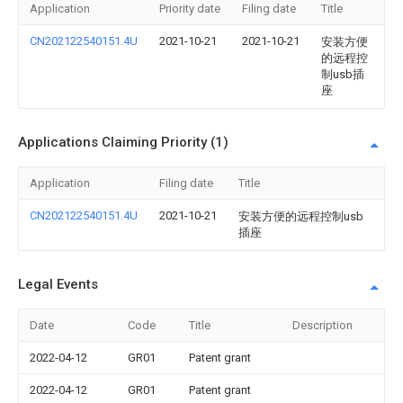
Application
Priority date
Filing date
Title
CN202122540151.4U
2021-10-21
2021-10-21
安装方便
的远程控
制usb插
座
Applications Claiming Priority (1)
Application
Filing date
Title
CN202122540151.4U
2021-10-21
安装方便的远程控制usb
插座
Legal Events
Date
Code
Title
Description
2022-04-12
GR01
Patent grant
2022-04-12
GR01
Patent grant