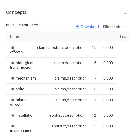
Concepts
machine-extracted
Download
Filter table
Name
Image
claims,abstract,description
15
0.000
effects
biological
claims,description
15
0.000
transmission
mechanism
claims,description
7
0.000
solid
claims,description
5
0.000
bilateral
claims,description
2
0.000
effect
installation
abstract,description
12
0.000
abstract,description
5
0.000
maintenance