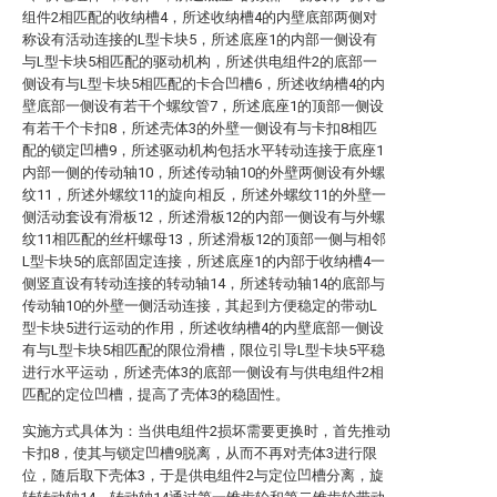
组件2相匹配的收纳槽4，所述收纳槽4的内壁底部两侧对
称设有活动连接的L型卡块5，所述底座1的内部一侧设有
与L型卡块5相匹配的驱动机构，所述供电组件2的底部一
侧设有与L型卡块5相匹配的卡合凹槽6，所述收纳槽4的内
壁底部一侧设有若干个螺纹管7，所述底座1的顶部一侧设
有若干个卡扣8，所述壳体3的外壁一侧设有与卡扣8相匹
配的锁定凹槽9，所述驱动机构包括水平转动连接于底座1
内部一侧的传动轴10，所述传动轴10的外壁两侧设有外螺
纹11，所述外螺纹11的旋向相反，所述外螺纹11的外壁一
侧活动套设有滑板12，所述滑板12的内部一侧设有与外螺
纹11相匹配的丝杆螺母13，所述滑板12的顶部一侧与相邻
L型卡块5的底部固定连接，所述底座1的内部于收纳槽4一
侧竖直设有转动连接的转动轴14，所述转动轴14的底部与
传动轴10的外壁一侧活动连接，其起到方便稳定的带动L
型卡块5进行运动的作用，所述收纳槽4的内壁底部一侧设
有与L型卡块5相匹配的限位滑槽，限位引导L型卡块5平稳
进行水平运动，所述壳体3的底部一侧设有与供电组件2相
匹配的定位凹槽，提高了壳体3的稳固性。
实施方式具体为：当供电组件2损坏需要更换时，首先推动
卡扣8，使其与锁定凹槽9脱离，从而不再对壳体3进行限
位，随后取下壳体3，于是供电组件2与定位凹槽分离，旋