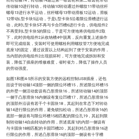
转转动轴14，转动轴14通过第一锥齿轮和第二锥齿轮带动
传动轴10进行转动，传动轴10转动通过外螺纹11带动丝杆
螺母13进行水平运动，丝杆螺母13带动滑板12运动，滑板
12带动L型卡块5运动，于是L型卡块5沿着限位滑槽进行运
动，此时L型卡块5不再与卡合凹槽6进行卡合，供电组件2
不再受到L型卡块5的限位，于是可方便地将供电组件2取
下，此时供电组件2从收纳槽4中脱离，反向重复上述操作
即可完成组装，安装时可使用螺栓利用螺纹管7方便地完成
底座1的固定，通过设置以上结构起到了便于安装的作用，
当内部的供电组件2出现损坏时，可方便地完成拆卸和安
装，降低了插座的维修难度，省时省力，降低了操作人员
的劳动强度。
如图1和图4-5所示的安装方便的远程控制USB插座，还包
括设于转动轴14顶部一侧的限位环槽15，所述限位环槽15
的外壁一侧活动套设有凸形滑块16，所述转动轴14的顶部
一侧于凸形滑块16内侧设有复位凹槽17，所述凸形滑块16
的顶部外沿设有若干个卡固块18，其起到在常态下对转动
轴14进行限位的作用，避免锁扣松动，所述凸形滑块16的
底部一侧设有与限位环槽15相匹配的限位孔19，其起到限
制转动轴14自由转动的作用，所述底座1的内部一侧设有
与卡固块18相匹配的卡固凹槽20，其起到对凸形滑块16进
行限位的作用，所述凸形滑块16的顶部一侧设有十字槽