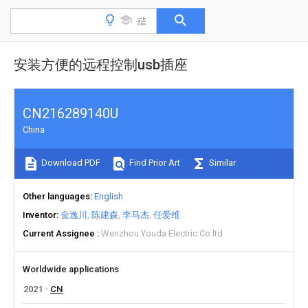
安装方便的远程控制usb插座
CN216289140U
China
Download PDF
Find Prior Art
Similar
Other languages
English
Inventor
金逸川
陈建森
李马杰
任爱维
Current Assignee
Wenzhou Youda Electric Co ltd
Worldwide applications
2021
CN