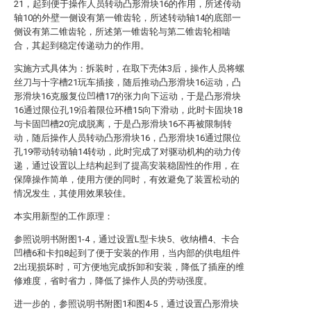
21，起到便于操作人员转动凸形滑块16的作用，所述传动
轴10的外壁一侧设有第一锥齿轮，所述转动轴14的底部一
侧设有第二锥齿轮，所述第一锥齿轮与第二锥齿轮相啮
合，其起到稳定传递动力的作用。
实施方式具体为：拆装时，在取下壳体3后，操作人员将螺
丝刀与十字槽21玩车插接，随后推动凸形滑块16运动，凸
形滑块16克服复位凹槽17的张力向下运动，于是凸形滑块
16通过限位孔19沿着限位环槽15向下滑动，此时卡固块18
与卡固凹槽20完成脱离，于是凸形滑块16不再被限制转
动，随后操作人员转动凸形滑块16，凸形滑块16通过限位
孔19带动转动轴14转动，此时完成了对驱动机构的动力传
递，通过设置以上结构起到了提高安装稳固性的作用，在
保障操作简单，使用方便的同时，有效避免了装置松动的
情况发生，其使用效果较佳。
本实用新型的工作原理：
参照说明书附图1-4，通过设置L型卡块5、收纳槽4、卡合
凹槽6和卡扣8起到了便于安装的作用，当内部的供电组件
2出现损坏时，可方便地完成拆卸和安装，降低了插座的维
修难度，省时省力，降低了操作人员的劳动强度。
进一步的，参照说明书附图1和图4-5，通过设置凸形滑块