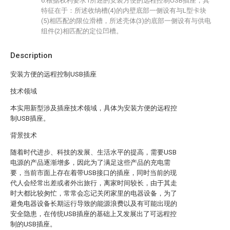
6.根据权利要求1所述的安装方便的远程控制USB插座，其
特征在于：所述收纳槽(4)的内壁底部一侧设有与L型卡块
(5)相匹配的限位滑槽，所述壳体(3)的底部一侧设有与供电
组件(2)相匹配的定位凹槽。
Description
安装方便的远程控制USB插座
技术领域
本实用新型涉及插座技术领域，具体为安装方便的远程控
制USB插座。
背景技术
随着时代进步、科技的发展、生活水平的提高，需要USB
电源的产品逐渐增多，因此为了满足这些产品的充电需
要，当前市面上存在着带USB接口的插座，同时当前的现
代人会经常出差或者外出旅行，离家时间较长，由于其走
时大都比较匆忙，常常会忘记关闭家里的电器设备，为了
避免电器设备长期运行导致的能源浪费以及有可能出现的
安全隐患，在传统USB插座的基础上又发展出了可远程控
制的USB插座。