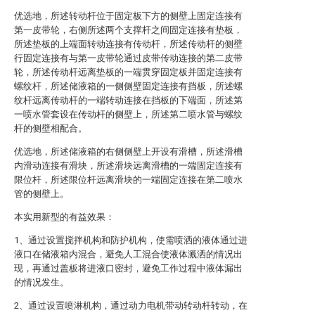
优选地，所述转动杆位于固定板下方的侧壁上固定连接有
第一皮带轮，右侧所述两个支撑杆之间固定连接有垫板，
所述垫板的上端面转动连接有传动杆，所述传动杆的侧壁
行固定连接有与第一皮带轮通过皮带传动连接的第二皮带
轮，所述传动杆远离垫板的一端贯穿固定板并固定连接有
螺纹杆，所述储液箱的一侧侧壁固定连接有挡板，所述螺
纹杆远离传动杆的一端转动连接在挡板的下端面，所述第
一喷水管套设在传动杆的侧壁上，所述第二喷水管与螺纹
杆的侧壁相配合。
优选地，所述储液箱的右侧侧壁上开设有滑槽，所述滑槽
内滑动连接有滑块，所述滑块远离滑槽的一端固定连接有
限位杆，所述限位杆远离滑块的一端固定连接在第二喷水
管的侧壁上。
本实用新型的有益效果：
1、通过设置搅拌机构和防护机构，使需喷洒的液体通过进
液口在储液箱内混合，避免人工混合使液体溅洒的情况出
现，再通过盖板将进液口密封，避免工作过程中液体漏出
的情况发生。
2、通过设置喷淋机构，通过动力电机带动转动杆转动，在