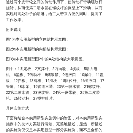
通过两个皮带轮之间的传动作用下，使传动杆带动螺纹杆
旋转，从而使第二喷水管在螺纹杆的侧壁上下滑动，从而
实现对高处种子的喷淋，给工人带来方便的同时，提高了
工作效率。
附图说明
图1为本实用新型的立体结构示意图；
图2为本实用新型的内部结构示意图；
图3为本实用新型图2中的A处结构放大示意图。
图中：1固定板、2支撑杆、3万向轮、4横板、5动力电
机、6垫板、7传动杆、8储液箱、9进液口、10漏斗、11盖
板、12挡板、13滑槽、14滑块、15限位杆、16出液口、17
管道、18水泵、19管道三通、20第一喷水管、21螺纹杆、
22第二喷水管、23波纹管、24第一皮带轮、25第二皮带
轮、26转动杆、27搅拌叶片。
具体实施方式
下面将结合本实用新型实施例中的附图，对本实用新型实
施例中的技术方案进行清楚、完整地描述，显然，所描述
的实施例仅仅是本实用新型一部分实施例，而不是全部的