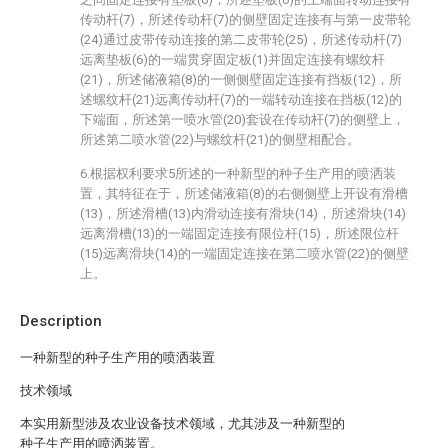
传动杆(7)，所述传动杆(7)的侧壁固定连接有与第一皮带轮
(24)通过皮带传动连接的第二皮带轮(25)，所述传动杆(7)
远离垫板(6)的一端贯穿固定板(1)并固定连接有螺纹杆
(21)，所述储液箱(8)的一侧侧壁固定连接有挡板(12)，所
述螺纹杆(21)远离传动杆(7)的一端转动连接在挡板(12)的
下端面，所述第一喷水管(20)套设在传动杆(7)的侧壁上，
所述第二喷水管(22)与螺纹杆(21)的侧壁相配合。
6.根据权利要求5所述的一种新型的种子生产用的喷洒装
置，其特征在于，所述储液箱(8)的右侧侧壁上开设有滑槽
(13)，所述滑槽(13)内滑动连接有滑块(14)，所述滑块(14)
远离滑槽(13)的一端固定连接有限位杆(15)，所述限位杆
(15)远离滑块(14)的一端固定连接在第二喷水管(22)的侧壁
上。
Description
一种新型的种子生产用的喷洒装置
技术领域
本实用新型涉及农业设备技术领域，尤其涉及一种新型的
种子生产用的喷洒装置。