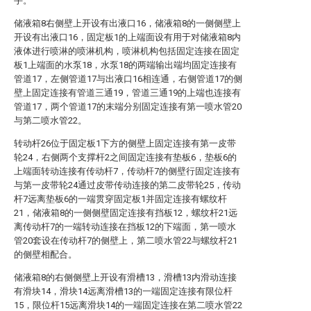
手。
储液箱8右侧壁上开设有出液口16，储液箱8的一侧侧壁上
开设有出液口16，固定板1的上端面设有用于对储液箱8内
液体进行喷淋的喷淋机构，喷淋机构包括固定连接在固定
板1上端面的水泵18，水泵18的两端输出端均固定连接有
管道17，左侧管道17与出液口16相连通，右侧管道17的侧
壁上固定连接有管道三通19，管道三通19的上端也连接有
管道17，两个管道17的末端分别固定连接有第一喷水管20
与第二喷水管22。
转动杆26位于固定板1下方的侧壁上固定连接有第一皮带
轮24，右侧两个支撑杆2之间固定连接有垫板6，垫板6的
上端面转动连接有传动杆7，传动杆7的侧壁行固定连接有
与第一皮带轮24通过皮带传动连接的第二皮带轮25，传动
杆7远离垫板6的一端贯穿固定板1并固定连接有螺纹杆
21，储液箱8的一侧侧壁固定连接有挡板12，螺纹杆21远
离传动杆7的一端转动连接在挡板12的下端面，第一喷水
管20套设在传动杆7的侧壁上，第二喷水管22与螺纹杆21
的侧壁相配合。
储液箱8的右侧侧壁上开设有滑槽13，滑槽13内滑动连接
有滑块14，滑块14远离滑槽13的一端固定连接有限位杆
15，限位杆15远离滑块14的一端固定连接在第二喷水管22