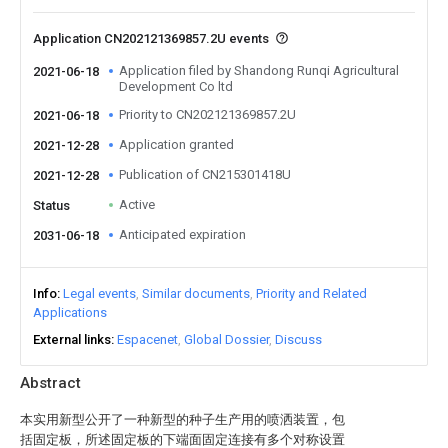
Application CN202121369857.2U events
Application filed by Shandong Runqi Agricultural
2021-06-18
Development Co ltd
Priority to CN202121369857.2U
2021-06-18
Application granted
2021-12-28
Publication of CN215301418U
2021-12-28
Active
Status
Anticipated expiration
2031-06-18
Info
Legal events
Similar documents
Priority and Related
Applications
External links
Espacenet
Global Dossier
Discuss
Abstract
本实用新型公开了一种新型的种子生产用的喷洒装置，包
括固定板，所述固定板的下端面固定连接有多个对称设置