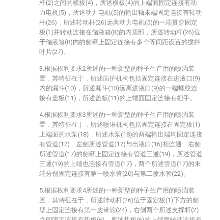
杆(2)之间的横板(4)，所述横板(4)的上端面固定连接有动
力电机(5)，所述动力电机(5)的输出轴末端固定连接有转动
杆(26)，所述转动杆(26)远离动力电机(5)的一端贯穿固定
板(1)并转动连接在储液箱(8)的内顶部，所述转动杆(26)位
于储液箱(8)内的侧壁上固定连接有多个等间距设置的搅拌
叶片(27)。
3.根据权利要求2所述的一种新型的种子生产用的喷洒装
置，其特征在于，所述防护机构包括固定连接在进液口(9)
内的漏斗(10)，所述漏斗(10)远离进液口(9)的一端螺纹连
接有盖板(11)，所述盖板(11)的上端面固定连接有把手。
4.根据权利要求3所述的一种新型的种子生产用的喷洒装
置，其特征在于，所述喷淋机构包括固定连接在固定板(1)
上端面的水泵(18)，所述水泵(18)的两端输出端均固定连接
有管道(17)，左侧所述管道(17)与出液口(16)相连通，右侧
所述管道(17)的侧壁上固定连接有管道三通(19)，所述管道
三通(19)的上端也连接有管道(17)，两个所述管道(17)的末
端分别固定连接有第一喷水管(20)与第二喷水管(22)。
5.根据权利要求4所述的一种新型的种子生产用的喷洒装
置，其特征在于，所述转动杆(26)位于固定板(1)下方的侧
壁上固定连接有第一皮带轮(24)，右侧两个所述支撑杆(2)
之间固定连接有垫板(6)，所述垫板(6)的上端面转动连接有