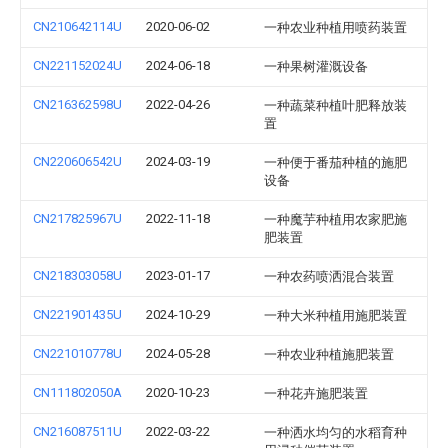
CN210642114U
2020-06-02
一种农业种植用喷药装置
CN221152024U
2024-06-18
一种果树灌溉设备
CN216362598U
2022-04-26
一种蔬菜种植叶肥释放装
置
CN220606542U
2024-03-19
一种便于番茄种植的施肥
设备
CN217825967U
2022-11-18
一种魔芋种植用农家肥施
肥装置
CN218303058U
2023-01-17
一种农药喷洒混合装置
CN221901435U
2024-10-29
一种大米种植用施肥装置
CN221010778U
2024-05-28
一种农业种植施肥装置
CN111802050A
2020-10-23
一种花卉施肥装置
CN216087511U
2022-03-22
一种洒水均匀的水稻育种