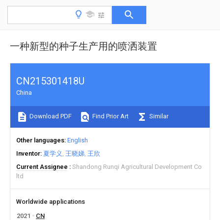
一种新型的种子生产用的喷洒装置
CN215301418U
China
Download PDF
Find Prior Art
Similar
Other languages
English
Inventor
夏学义
王晓娣
王欣
Current Assignee
Shandong Runqi Agricultural Development Co
ltd
Worldwide applications
2021
CN