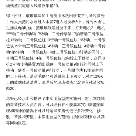
璃残渣沉淀进入残渣收集箱20。
综上所述，该玻璃深加工清洗用水的回收装置可通过首先
工作人员把污水通过入水管7进入过滤板6中，当污水通过
过滤板6的时候，把玻璃残渣过滤下来，打开电机2，电机
2带动二号传动轴17转动，二号传动轴17的带动二号限位
柱13转动，二号限位柱13带动一号限位块19转动，一号限
位块19带动三号限位柱14转动，三号限位柱14带动一号传
动轴9转动，一号限位块19使二号限位柱13转动的同时，
带动三号限位柱14在一号限位柱12内腔上下移动，这样电
机2带动传动装置3输出端使一号传动轴9旋转的同时上下
移动，随着一号传动轴9的转动，一号限位块10旋转的同
时上下移动，清洁毛刷11可以继续上下移动，对过滤板6
上的玻璃残渣清理，清理后的玻璃残渣沉淀进入残渣收集
箱20。
尽管已经示出和描述了本实用新型的实施例，对于本领域
的普通技术人员而言，可以理解在不脱离本实用新型的原
理和精神的情况下可以对这些实施例进行多种变化、修
改、替换和变型，本实用新型的范围由所附权利要求及其
等同物限定。