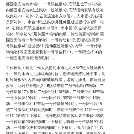
部固定安装有水箱5，一号限位板4的底部且位于水箱5的
内部固定安装有过滤板6，过滤板6的底部活动安装有残渣
收集箱20，箱体1的左侧连通有入水管7，入水管7的右端
贯穿箱体1、水箱5和过滤板6并延伸至过滤板6的内部，箱
体1右侧的底部连通有出水管8，出水管8的左端依次贯穿
箱体1和水箱5并延伸至水箱5的内部，传动装置3的输出端
固定安装有一号传动轴9，一号传动轴9的底端依次贯穿一
号限位板4和过滤板6并延伸至过滤板6的内部，一号传动
轴9的外表面固定安装有一号限位杆10，一号限位杆10的
一侧固定安装有清洁毛刷11。
工作原理：首先工作人员把污水通过入水管7进入过滤板6
中，当污水通过过滤板6的时候，把玻璃残渣过滤下来，此
时过滤板6的内表面附着玻璃残渣，堵塞过滤孔，影响过滤
效果，此时打开电机2，电机2带动二号传动轴17转动，二
号传动轴17的带动二号限位柱13转动，二号限位柱13带动
一号限位块19转动，一号限位块19带动三号限位柱14转
动，三号限位柱14带动一号传动轴9转动，一号限位块19
使二号限位柱13转动的同时，带动三号限位柱14在一号限
位柱12内腔上下移动，这样电机2带动传动装置3输出端使
一号传动轴9旋转的同时上下移动，随着一号传动轴9的转
动，一号限位块10旋转的同时上下移动，清洁毛刷11可以
继续上下移动，对过滤板6上的玻璃残渣清理，清理后的玻