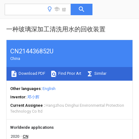
一种玻璃深加工清洗用水的回收装置
CN214436852U
China
Download PDF
Find Prior Art
Similar
Other languages
English
Inventor
邓小辉
Current Assignee
Hangzhou Dinghui Environmental Protection
Technology Co ltd
Worldwide applications
2020
CN