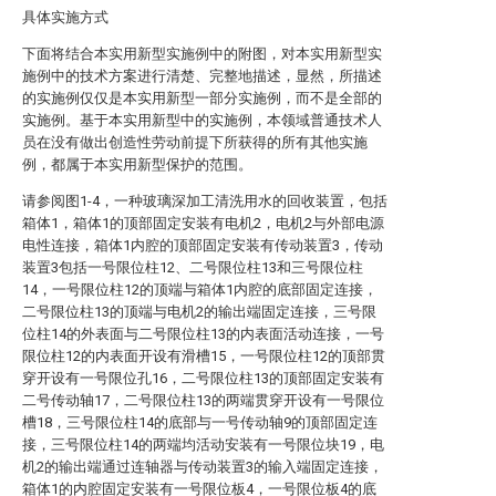
具体实施方式
下面将结合本实用新型实施例中的附图，对本实用新型实
施例中的技术方案进行清楚、完整地描述，显然，所描述
的实施例仅仅是本实用新型一部分实施例，而不是全部的
实施例。基于本实用新型中的实施例，本领域普通技术人
员在没有做出创造性劳动前提下所获得的所有其他实施
例，都属于本实用新型保护的范围。
请参阅图1-4，一种玻璃深加工清洗用水的回收装置，包括
箱体1，箱体1的顶部固定安装有电机2，电机2与外部电源
电性连接，箱体1内腔的顶部固定安装有传动装置3，传动
装置3包括一号限位柱12、二号限位柱13和三号限位柱
14，一号限位柱12的顶端与箱体1内腔的底部固定连接，
二号限位柱13的顶端与电机2的输出端固定连接，三号限
位柱14的外表面与二号限位柱13的内表面活动连接，一号
限位柱12的内表面开设有滑槽15，一号限位柱12的顶部贯
穿开设有一号限位孔16，二号限位柱13的顶部固定安装有
二号传动轴17，二号限位柱13的两端贯穿开设有一号限位
槽18，三号限位柱14的底部与一号传动轴9的顶部固定连
接，三号限位柱14的两端均活动安装有一号限位块19，电
机2的输出端通过连轴器与传动装置3的输入端固定连接，
箱体1的内腔固定安装有一号限位板4，一号限位板4的底