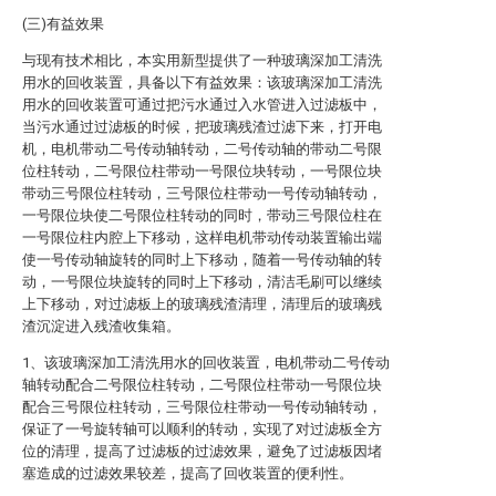
(三)有益效果
与现有技术相比，本实用新型提供了一种玻璃深加工清洗
用水的回收装置，具备以下有益效果：该玻璃深加工清洗
用水的回收装置可通过把污水通过入水管进入过滤板中，
当污水通过过滤板的时候，把玻璃残渣过滤下来，打开电
机，电机带动二号传动轴转动，二号传动轴的带动二号限
位柱转动，二号限位柱带动一号限位块转动，一号限位块
带动三号限位柱转动，三号限位柱带动一号传动轴转动，
一号限位块使二号限位柱转动的同时，带动三号限位柱在
一号限位柱内腔上下移动，这样电机带动传动装置输出端
使一号传动轴旋转的同时上下移动，随着一号传动轴的转
动，一号限位块旋转的同时上下移动，清洁毛刷可以继续
上下移动，对过滤板上的玻璃残渣清理，清理后的玻璃残
渣沉淀进入残渣收集箱。
1、该玻璃深加工清洗用水的回收装置，电机带动二号传动
轴转动配合二号限位柱转动，二号限位柱带动一号限位块
配合三号限位柱转动，三号限位柱带动一号传动轴转动，
保证了一号旋转轴可以顺利的转动，实现了对过滤板全方
位的清理，提高了过滤板的过滤效果，避免了过滤板因堵
塞造成的过滤效果较差，提高了回收装置的便利性。