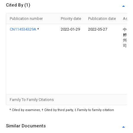
Cited By (1)
Publication number
Priority date
Publication date
Assi
CN114534329A
*
2022-01-29
2022-05-27
中创
孵化
州有
司
Family To Family Citations
* Cited by examiner, † Cited by third party, ‡ Family to family citation
Similar Documents