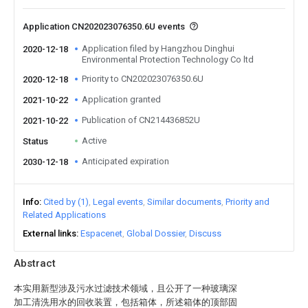
Application CN202023076350.6U events
Application filed by Hangzhou Dinghui
2020-12-18
Environmental Protection Technology Co ltd
Priority to CN202023076350.6U
2020-12-18
Application granted
2021-10-22
Publication of CN214436852U
2021-10-22
Active
Status
Anticipated expiration
2030-12-18
Info
Cited by (1)
Legal events
Similar documents
Priority and
Related Applications
External links
Espacenet
Global Dossier
Discuss
Abstract
本实用新型涉及污水过滤技术领域，且公开了一种玻璃深
加工清洗用水的回收装置，包括箱体，所述箱体的顶部固