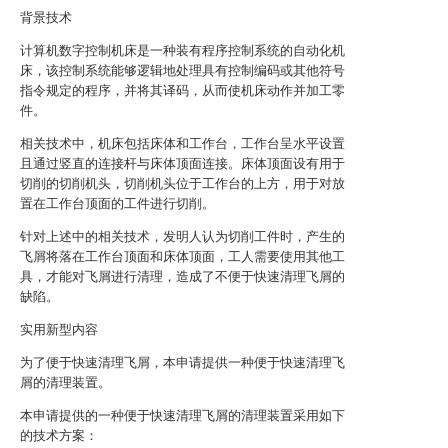
背景技术
计算机数字控制机床是一种装有程序控制系统的自动化机
床，该控制系统能够逻辑地处理具有控制编码或其他符号
指令规定的程序，并将其译码，从而使机床动作并加工零
件。
相关技术中，机床包括床体和工作台，工作台呈水平设置
且通过竖直的连接杆与床体顶面连接。床体顶面设有用于
切削的切削机头，切削机头位于工作台的上方，用于对放
置在工作台顶面的工件进行切削。
针对上述中的相关技术，发明人认为切削工件时，产生的
飞屑将落在工作台顶面和床体顶面，工人需要使用其他工
具，才能对飞屑进行清理，造成了不便于快速清理飞屑的
缺陷。
实用新型内容
为了便于快速清理飞屑，本申请提供一种便于快速清理飞
屑的清理装置。
本申请提供的一种便于快速清理飞屑的清理装置采用如下
的技术方案：