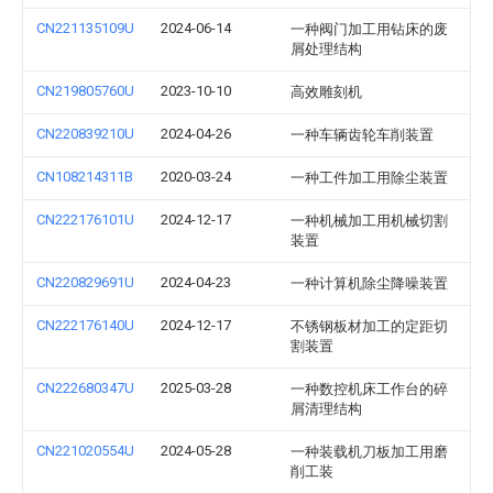
CN221135109U
2024-06-14
一种阀门加工用钻床的废
屑处理结构
CN219805760U
2023-10-10
高效雕刻机
CN220839210U
2024-04-26
一种车辆齿轮车削装置
CN108214311B
2020-03-24
一种工件加工用除尘装置
CN222176101U
2024-12-17
一种机械加工用机械切割
装置
CN220829691U
2024-04-23
一种计算机除尘降噪装置
CN222176140U
2024-12-17
不锈钢板材加工的定距切
割装置
CN222680347U
2025-03-28
一种数控机床工作台的碎
屑清理结构
CN221020554U
2024-05-28
一种装载机刀板加工用磨
削工装