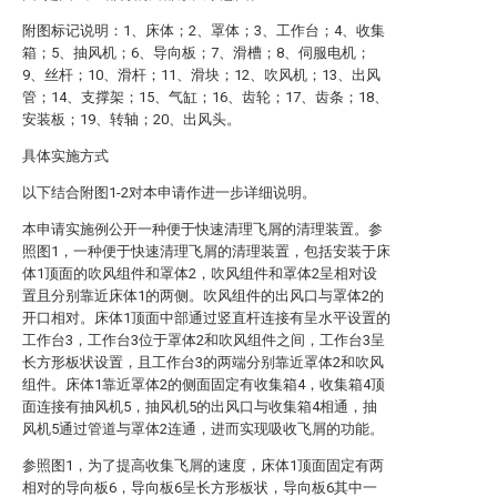
附图标记说明：1、床体；2、罩体；3、工作台；4、收集
箱；5、抽风机；6、导向板；7、滑槽；8、伺服电机；
9、丝杆；10、滑杆；11、滑块；12、吹风机；13、出风
管；14、支撑架；15、气缸；16、齿轮；17、齿条；18、
安装板；19、转轴；20、出风头。
具体实施方式
以下结合附图1-2对本申请作进一步详细说明。
本申请实施例公开一种便于快速清理飞屑的清理装置。参
照图1，一种便于快速清理飞屑的清理装置，包括安装于床
体1顶面的吹风组件和罩体2，吹风组件和罩体2呈相对设
置且分别靠近床体1的两侧。吹风组件的出风口与罩体2的
开口相对。床体1顶面中部通过竖直杆连接有呈水平设置的
工作台3，工作台3位于罩体2和吹风组件之间，工作台3呈
长方形板状设置，且工作台3的两端分别靠近罩体2和吹风
组件。床体1靠近罩体2的侧面固定有收集箱4，收集箱4顶
面连接有抽风机5，抽风机5的出风口与收集箱4相通，抽
风机5通过管道与罩体2连通，进而实现吸收飞屑的功能。
参照图1，为了提高收集飞屑的速度，床体1顶面固定有两
相对的导向板6，导向板6呈长方形板状，导向板6其中一