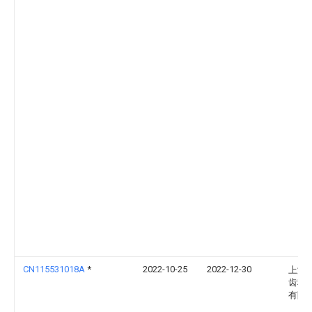
CN115531018A
*
2022-10-25
2022-12-30
上海
齿科
有限