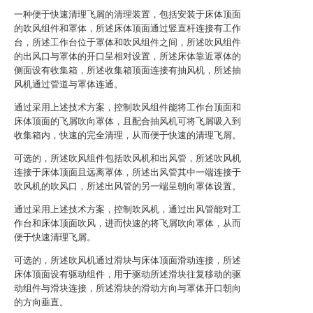
一种便于快速清理飞屑的清理装置，包括安装于床体顶面
的吹风组件和罩体，所述床体顶面通过竖直杆连接有工作
台，所述工作台位于罩体和吹风组件之间，所述吹风组件
的出风口与罩体的开口呈相对设置，所述床体靠近罩体的
侧面设有收集箱，所述收集箱顶面连接有抽风机，所述抽
风机通过管道与罩体连通。
通过采用上述技术方案，控制吹风组件能将工作台顶面和
床体顶面的飞屑吹向罩体，且配合抽风机可将飞屑吸入到
收集箱内，快速的完全清理，从而便于快速的清理飞屑。
可选的，所述吹风组件包括吹风机和出风管，所述吹风机
连接于床体顶面且远离罩体，所述出风管其中一端连接于
吹风机的吹风口，所述出风管的另一端呈朝向罩体设置。
通过采用上述技术方案，控制吹风机，通过出风管能对工
作台和床体顶面吹风，进而快速的将飞屑吹向罩体，从而
便于快速清理飞屑。
可选的，所述吹风机通过滑块与床体顶面滑动连接，所述
床体顶面设有驱动组件，用于驱动所述滑块往复移动的驱
动组件与滑块连接，所述滑块的滑动方向与罩体开口朝向
的方向垂直。