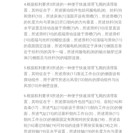
4.根据权利要求3所述的一种便于快速清理飞屑的清理装
置，其特征在于：所述驱动组件包括伺服电机(8)、丝杆(9)
和滑杆(10)，所述床体(1)顶面开设有滑槽(7)，所述滑槽(7)
的长度方向与罩体(2)开口朝向的方向垂直，所述丝杆(9)呈
水平设置且转动连接于滑槽(7)内，所述滑杆(10)呈竖直设
置，所述滑杆(10)的底端滑动连接于滑槽(7)内，所述滑杆
(10)底端与丝杆(9)螺纹连接，所述滑杆(10)顶端与滑块(11)
的底面固定连接，所述伺服电机(8)固定于床体(1)侧面且靠
近于丝杆(9)的其中一端，所述伺服电机(8)的输出轴穿过床
体(1)侧面且与丝杆(9)的端部连接。
5.根据权利要求3所述的一种便于快速清理飞屑的清理装
置，其特征在于：所述滑块(11)靠近工作台(3)的侧面设有
摆动组件，用于调节所述出风管(13)朝向的摆动组件与出
风管(13)外侧壁连接。
6.根据权利要求5所述的一种便于快速清理飞屑的清理装
置，其特征在于：所述摆动组件包括气缸(15)、齿轮(16)和
齿条(17)，所述气缸(15)嵌设于滑块(11)朝向工作台(3)的侧
面，所述气缸(15)的活塞杆朝向工作台(3)，所述滑块(11)
朝向工作台(3)的侧面固定有两相对的安装板(18)，所述齿
轮(16)通过转轴(19)可转动的连接于两块安装板(18)之间，
所述转轴(19)呈水平设置，所述转轴(19)的长度方向与罩体