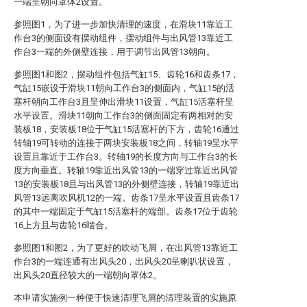
一端呈朝向罩体2设置。
参照图1，为了进一步加快清理的速度，在滑块11靠近工
作台3的侧面设有摆动组件，摆动组件与出风管13靠近工
作台3一端的外侧壁连接，用于调节出风管13朝向。
参照图1和图2，摆动组件包括气缸15、齿轮16和齿条17，
气缸15嵌设于滑块11朝向工作台3的侧面内，气缸15的活
塞杆朝向工作台3且呈伸出滑块11设置，气缸15活塞杆呈
水平设置。滑块11朝向工作台3的侧面固定有两相对的安
装板18，安装板18位于气缸15活塞杆的下方，齿轮16通过
转轴19可转动的连接于两块安装板18之间，转轴19呈水平
设置且靠近于工作台3。转轴19的长度方向与工作台3的长
度方向垂直。转轴19靠近出风管13的一端穿过靠近出风管
13的安装板18且与出风管13的外侧壁连接，转轴19靠近出
风管13远离吹风机12的一端。齿条17呈水平设置且齿条17
的其中一端固定于气缸15活塞杆的端部。齿条17位于齿轮
16上方且与齿轮16啮合。
参照图1和图2，为了更好的吹动飞屑，在出风管13靠近工
作台3的一端连通有出风头20，出风头20呈喇叭状设置，
出风头20直径较大的一端朝向罩体2。
本申请实施例一种便于快速清理飞屑的清理装置的实施原