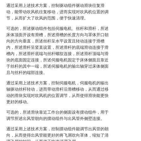
通过采用上述技术方案，控制驱动组件驱动滑块往复滑
动，能带动吹风机往复移动，进而实现对吹风机位置的调
节，从而扩大了吹风的范围，便于快速清理。
可选的，所述驱动组件包括伺服电机、丝杆和滑杆，所述
床体顶面开设有滑槽，所述滑槽的长度方向与罩体开口朝
向的方向垂直，所述丝杆呈水平设置且转动连接于滑槽
内，所述滑杆呈竖直设置，所述滑杆的底端滑动连接于滑
槽内，所述滑杆底端与丝杆螺纹连接，所述滑杆顶端与滑
块的底面固定连接，所述伺服电机固定于床体侧面且靠近
于丝杆的其中一端，所述伺服电机的输出轴穿过床体侧面
且与丝杆的端部连接。
通过采用上述技术方案，控制伺服电机，伺服电机的输出
轴驱动丝杆转动，进而带动滑杆沿滑槽移动，从而通过移
动的滑块实现对吹风机的位置调节，从而使得滑块能更快
更好的移动。
可选的，所述滑块靠近工作台的侧面设有摆动组件，用于
调节所述出风管朝向的摆动组件与出风管外侧壁连接。
通过采用上述技术方案，控制摆动组件能调节出风管的朝
向，从而使得出风管能更好的将飞屑吹向罩体，缩短了清