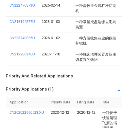
CN222470873U
2025-02-14
一种畜牧业金属栏杆切割
机
CN218194277U
2023-01-03
一种吸塑托盘边缘去毛刺
装置
CN223749826U
2026-01-02
一种方便收集灰尘的数控
带锯机
CN219986346U
2023-11-10
一种铣床清理装置及应用
该装置的铣床
Priority And Related Applications
Priority Applications (1)
Application
Priority date
Filing date
Title
CN202022996523.XU
2020-12-12
2020-12-12
一种便于
快速清理
飞屑的清