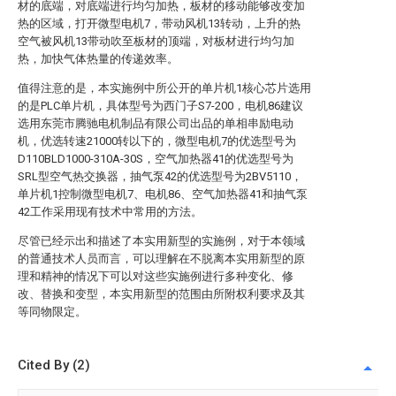
材的底端，对底端进行均匀加热，板材的移动能够改变加
热的区域，打开微型电机7，带动风机13转动，上升的热
空气被风机13带动吹至板材的顶端，对板材进行均匀加
热，加快气体热量的传递效率。
值得注意的是，本实施例中所公开的单片机1核心芯片选用
的是PLC单片机，具体型号为西门子S7-200，电机86建议
选用东莞市腾驰电机制品有限公司出品的单相串励电动
机，优选转速21000转以下的，微型电机7的优选型号为
D110BLD1000-310A-30S，空气加热器41的优选型号为
SRL型空气热交换器，抽气泵42的优选型号为2BV5110，
单片机1控制微型电机7、电机86、空气加热器41和抽气泵
42工作采用现有技术中常用的方法。
尽管已经示出和描述了本实用新型的实施例，对于本领域
的普通技术人员而言，可以理解在不脱离本实用新型的原
理和精神的情况下可以对这些实施例进行多种变化、修
改、替换和变型，本实用新型的范围由所附权利要求及其
等同物限定。
Cited By (2)