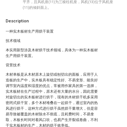
平齐，且风机座(11)为三棱柱机座，风机(13)位于风机座
(11)的倾斜面上。
Description
一种实木板材生产用烘干装置
技术领域
本实用新型涉及木材烘干技术领域，具体为一种实木板材
生产用烘干装置。
背景技术
木材单板是从木材原木上旋切或刨切出的面板，应用于人
造板的生产中，实木板具有稳定性好、不易变形、能良好
调节室内温度和湿度的优点，常被用作家具的第一选择，
实木板材在生产过程中，原木还有大量的水分，因此需要
对旋切出的实木板材进行烘干，现有的木材烘干机多采用
密闭式烘干室，多个木材堆叠在一起烘干，通过室内的热
风进行烘干，这种方式进行烘干虽然烘干量增大，但是容
易导致被覆盖的木材除水不彻底，且耗费时间，不易拿
取，木板长时间对着风口吹，也易产生开裂或卷曲，不利
于实木板材的生产，木材的烘干效率低。