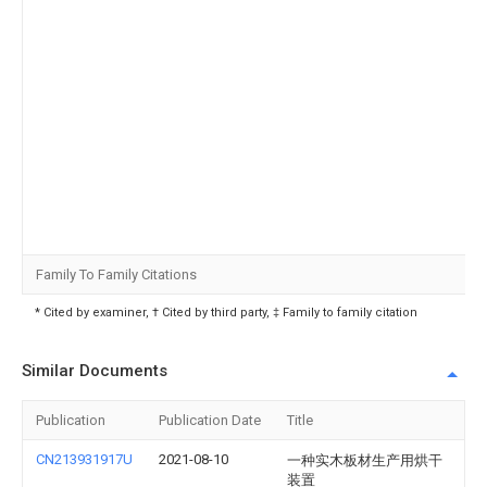
Family To Family Citations
* Cited by examiner, † Cited by third party, ‡ Family to family citation
Similar Documents
Publication
Publication Date
Title
CN213931917U
2021-08-10
一种实木板材生产用烘干
装置