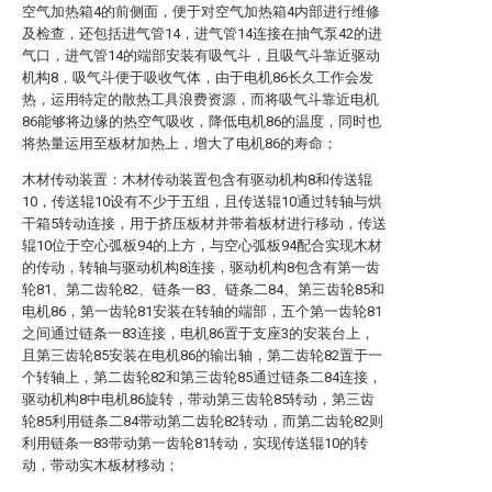
空气加热箱4的前侧面，便于对空气加热箱4内部进行维修
及检查，还包括进气管14，进气管14连接在抽气泵42的进
气口，进气管14的端部安装有吸气斗，且吸气斗靠近驱动
机构8，吸气斗便于吸收气体，由于电机86长久工作会发
热，运用特定的散热工具浪费资源，而将吸气斗靠近电机
86能够将边缘的热空气吸收，降低电机86的温度，同时也
将热量运用至板材加热上，增大了电机86的寿命；
木材传动装置：木材传动装置包含有驱动机构8和传送辊
10，传送辊10设有不少于五组，且传送辊10通过转轴与烘
干箱5转动连接，用于挤压板材并带着板材进行移动，传送
辊10位于空心弧板94的上方，与空心弧板94配合实现木材
的传动，转轴与驱动机构8连接，驱动机构8包含有第一齿
轮81、第二齿轮82、链条一83、链条二84、第三齿轮85和
电机86，第一齿轮81安装在转轴的端部，五个第一齿轮81
之间通过链条一83连接，电机86置于支座3的安装台上，
且第三齿轮85安装在电机86的输出轴，第二齿轮82置于一
个转轴上，第二齿轮82和第三齿轮85通过链条二84连接，
驱动机构8中电机86旋转，带动第三齿轮85转动，第三齿
轮85利用链条二84带动第二齿轮82转动，而第二齿轮82则
利用链条一83带动第一齿轮81转动，实现传送辊10的转
动，带动实木板材移动；