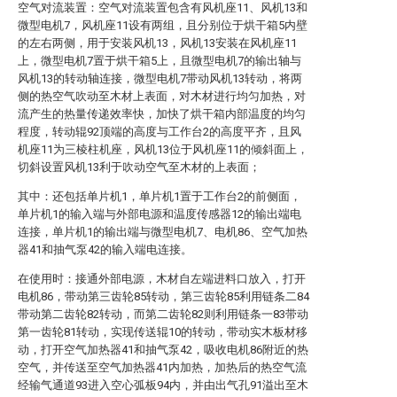
空气对流装置：空气对流装置包含有风机座11、风机13和
微型电机7，风机座11设有两组，且分别位于烘干箱5内壁
的左右两侧，用于安装风机13，风机13安装在风机座11
上，微型电机7置于烘干箱5上，且微型电机7的输出轴与
风机13的转动轴连接，微型电机7带动风机13转动，将两
侧的热空气吹动至木材上表面，对木材进行均匀加热，对
流产生的热量传递效率快，加快了烘干箱内部温度的均匀
程度，转动辊92顶端的高度与工作台2的高度平齐，且风
机座11为三棱柱机座，风机13位于风机座11的倾斜面上，
切斜设置风机13利于吹动空气至木材的上表面；
其中：还包括单片机1，单片机1置于工作台2的前侧面，
单片机1的输入端与外部电源和温度传感器12的输出端电
连接，单片机1的输出端与微型电机7、电机86、空气加热
器41和抽气泵42的输入端电连接。
在使用时：接通外部电源，木材自左端进料口放入，打开
电机86，带动第三齿轮85转动，第三齿轮85利用链条二84
带动第二齿轮82转动，而第二齿轮82则利用链条一83带动
第一齿轮81转动，实现传送辊10的转动，带动实木板材移
动，打开空气加热器41和抽气泵42，吸收电机86附近的热
空气，并传送至空气加热器41内加热，加热后的热空气流
经输气通道93进入空心弧板94内，并由出气孔91溢出至木