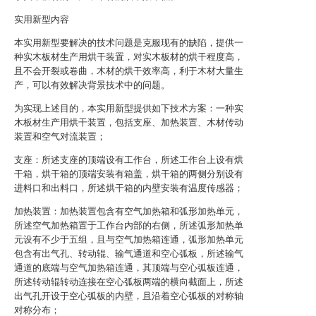
实用新型内容
本实用新型要解决的技术问题是克服现有的缺陷，提供一
种实木板材生产用烘干装置，对实木板材的烘干程度高，
且不会开裂或卷曲，木材的烘干效率高，利于木材大量生
产，可以有效解决背景技术中的问题。
为实现上述目的，本实用新型提供如下技术方案：一种实
木板材生产用烘干装置，包括支座、加热装置、木材传动
装置和空气对流装置；
支座：所述支座的顶端设有工作台，所述工作台上设有烘
干箱，烘干箱的顶端安装有箱盖，烘干箱的两侧分别设有
进料口和出料口，所述烘干箱的内壁安装有温度传感器；
加热装置：加热装置包含有空气加热箱和弧形加热单元，
所述空气加热箱置于工作台内部的右侧，所述弧形加热单
元设有不少于五组，且与空气加热箱连通，弧形加热单元
包含有出气孔、转动辊、输气通道和空心弧板，所述输气
通道的底端与空气加热箱连通，其顶端与空心弧板连通，
所述转动辊转动连接在空心弧板两端的横向截面上，所述
出气孔开设于空心弧板的内壁，且沿着空心弧板的对称轴
对称分布；