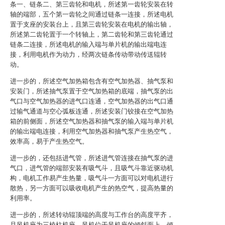
条一、链条二、第三齿轮和电机，所述第一齿轮安装在转
轴的端部，五个第一齿轮之间通过链条一连接，所述电机
置于支座的安装台上，且第三齿轮安装在电机的输出轴，
所述第二齿轮置于一个转轴上，第二齿轮和第三齿轮通过
链条二连接，所述电机的输入端与单片机的输出端电连
接，利用电机作为动力，经两次链条传动带动传送辊转
动。
进一步的，所述空气加热箱包含有空气加热器、抽气泵和
安装门，所述抽气泵置于空气加热箱的底端，抽气泵的出
气口与空气加热器的进气口连通，空气加热器的出气口通
过输气通道与空心弧板连通，所述安装门铰接在空气加热
箱的前侧面，所述空气加热器和抽气泵的输入端与单片机
的输出端电连接，利用空气加热器和抽气泵产生热空气，
效率高，易于产生热空气。
进一步的，还包括进气管，所述进气管连接在抽气泵的进
气口，进气管的端部安装有吸气斗，且吸气斗靠近驱动机
构，电机工作易产生热量，吸气斗一方面可以对电机进行
散热，另一方面可以吸收电机产生的热空气，提高热量的
利用率。
进一步的，所述转动辊顶端的高度与工作台的高度平齐，
且风机座为三棱柱机座，风机位于风机座的倾斜面上，倾