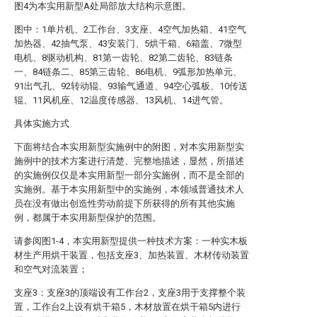
图4为本实用新型A处局部放大结构示意图。
图中：1单片机、2工作台、3支座、4空气加热箱、41空气
加热器、42抽气泵、43安装门、5烘干箱、6箱盖、7微型
电机、8驱动机构、81第一齿轮、82第二齿轮、83链条
一、84链条二、85第三齿轮、86电机、9弧形加热单元、
91出气孔、92转动辊、93输气通道、94空心弧板、10传送
辊、11风机座、12温度传感器、13风机、14进气管。
具体实施方式
下面将结合本实用新型实施例中的附图，对本实用新型实
施例中的技术方案进行清楚、完整地描述，显然，所描述
的实施例仅仅是本实用新型一部分实施例，而不是全部的
实施例。基于本实用新型中的实施例，本领域普通技术人
员在没有做出创造性劳动前提下所获得的所有其他实施
例，都属于本实用新型保护的范围。
请参阅图1-4，本实用新型提供一种技术方案：一种实木板
材生产用烘干装置，包括支座3、加热装置、木材传动装置
和空气对流装置；
支座3：支座3的顶端设有工作台2，支座3用于支撑整个装
置，工作台2上设有烘干箱5，木材放置在烘干箱5内进行