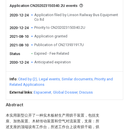
Application CN202023150340.2U events
Application filed by Linson Railway Bus Equipment
2020-12-24
Co ltd
Priority to CN202023150340.2U
2020-12-24
Application granted
2021-08-10
Publication of CN213931917U
2021-08-10
Expired - Fee Related
Status
Anticipated expiration
2030-12-24
Info
Cited by (2)
Legal events
Similar documents
Priority and
Related Applications
External links
Espacenet
Global Dossier
Discuss
Abstract
本实用新型公开了一种实木板材生产用烘干装置，包括支
座、加热装置、木材传动装置和空气对流装置，支座：所
述支座的顶端设有工作台，所述工作台上设有烘干箱，烘