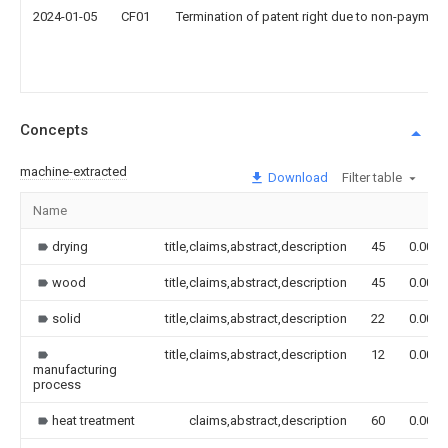
2024-01-05
CF01
Termination of patent right due to non-payment
Concepts
machine-extracted
Download
Filter table
Name
drying
title,claims,abstract,description
45
0.000
wood
title,claims,abstract,description
45
0.000
solid
title,claims,abstract,description
22
0.000
title,claims,abstract,description
12
0.000
manufacturing
process
heat treatment
claims,abstract,description
60
0.000