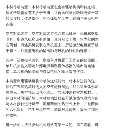
木材传动装置：木材传动装置包含有驱动机构和传送辊，
所述传送辊设有不少于五组，且传送辊通过转轴与烘干箱
转动连接，传送辊位于空心弧板的上方，转轴与驱动机构
连接；
空气对流装置：空气对流装置包含有风机座、风机和微型
电机，所述风机座设有两组，且分别位于烘干箱内壁的左
右两侧，所述风机安装在风机座上，所述微型电机置于烘
干箱上，且微型电机的输出轴与风机的转动轴连接；
其中：还包括单片机，所述单片机置于工作台的前侧面，
单片机的输入端与外部电源和温度传感器的输出端电连
接，单片机的输出端与微型电机的输入端电连接。
本装置利用驱动机构带动传送辊转动，对木材进行传送，
然后空气加热箱对进入的空气进行加热，然后送至弧形加
热单元，热空气从出气孔流出，气流冲击在实木板材上，
并自木材两端扩散，木材移动过程在可以使热气流均匀的
与木材接触进行烘干，流至两侧的热空气上升，并被两侧
的风机吹动，产生对流空气，加快对流传热，提高了加热
的效率。
进一步的，所述驱动机构包含有第一齿轮、第二齿轮、链