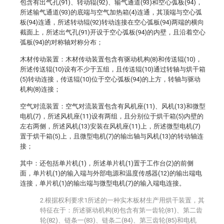
包含有出气孔(91)、转动辊(92)、输气通道(93)和空心弧板(94)，
所述输气通道(93)的底端与空气加热箱(4)连通，其顶端与空心弧
板(94)连通，所述转动辊(92)转动连接在空心弧板(94)两端的横向
截面上，所述出气孔(91)开设于空心弧板(94)的内壁，且沿着空心
弧板(94)的对称轴对称分布；
木材传动装置：木材传动装置包含有驱动机构(8)和传送辊(10)，
所述传送辊(10)设有不少于五组，且传送辊(10)通过转轴与烘干箱
(5)转动连接，传送辊(10)位于空心弧板(94)的上方，转轴与驱动
机构(8)连接；
空气对流装置：空气对流装置包含有风机座(11)、风机(13)和微型
电机(7)，所述风机座(11)设有两组，且分别位于烘干箱(5)内壁的
左右两侧，所述风机(13)安装在风机座(11)上，所述微型电机(7)
置于烘干箱(5)上，且微型电机(7)的输出轴与风机(13)的转动轴连
接；
其中：还包括单片机(1)，所述单片机(1)置于工作台(2)的前侧
面，单片机(1)的输入端与外部电源和温度传感器(12)的输出端电
连接，单片机(1)的输出端与微型电机(7)的输入端电连接。
2.根据权利要求1所述的一种实木板材生产用烘干装置，其
特征在于：所述驱动机构(8)包含有第一齿轮(81)、第二齿
轮(82)、链条一(83)、链条二(84)、第三齿轮(85)和电机