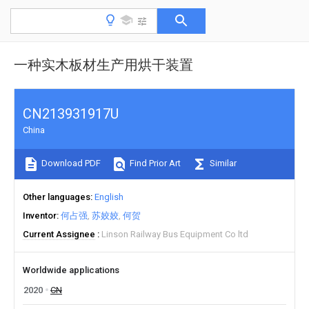
一种实木板材生产用烘干装置
CN213931917U
China
Download PDF
Find Prior Art
Similar
Other languages
English
Inventor
何占强
苏姣姣
何贺
Current Assignee
Linson Railway Bus Equipment Co ltd
Worldwide applications
2020
CN