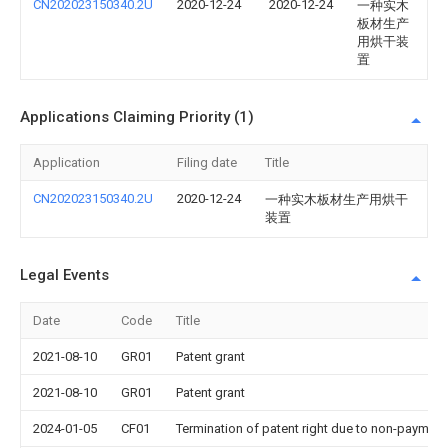
CN202023150340.2U
2020-12-24
2020-12-24
一种实木
板材生产
用烘干装
置
Applications Claiming Priority (1)
Application
Filing date
Title
CN202023150340.2U
2020-12-24
一种实木板材生产用烘干
装置
Legal Events
Date
Code
Title
2021-08-10
GR01
Patent grant
2021-08-10
GR01
Patent grant
2024-01-05
CF01
Termination of patent right due to non-payment