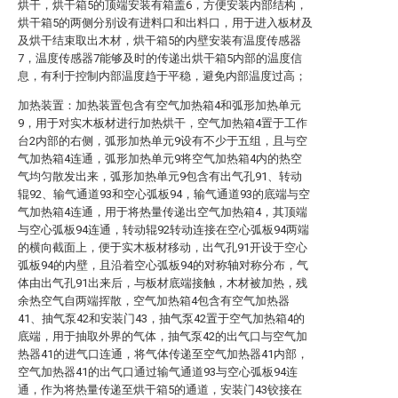
烘干，烘干箱5的顶端安装有箱盖6，方便安装内部结构，
烘干箱5的两侧分别设有进料口和出料口，用于进入板材及
及烘干结束取出木材，烘干箱5的内壁安装有温度传感器
7，温度传感器7能够及时的传递出烘干箱5内部的温度信
息，有利于控制内部温度趋于平稳，避免内部温度过高；
加热装置：加热装置包含有空气加热箱4和弧形加热单元
9，用于对实木板材进行加热烘干，空气加热箱4置于工作
台2内部的右侧，弧形加热单元9设有不少于五组，且与空
气加热箱4连通，弧形加热单元9将空气加热箱4内的热空
气均匀散发出来，弧形加热单元9包含有出气孔91、转动
辊92、输气通道93和空心弧板94，输气通道93的底端与空
气加热箱4连通，用于将热量传递出空气加热箱4，其顶端
与空心弧板94连通，转动辊92转动连接在空心弧板94两端
的横向截面上，便于实木板材移动，出气孔91开设于空心
弧板94的内壁，且沿着空心弧板94的对称轴对称分布，气
体由出气孔91出来后，与板材底端接触，木材被加热，残
余热空气自两端挥散，空气加热箱4包含有空气加热器
41、抽气泵42和安装门43，抽气泵42置于空气加热箱4的
底端，用于抽取外界的气体，抽气泵42的出气口与空气加
热器41的进气口连通，将气体传递至空气加热器41内部，
空气加热器41的出气口通过输气通道93与空心弧板94连
通，作为将热量传递至烘干箱5的通道，安装门43铰接在