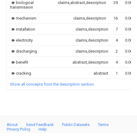
biological
claims,abstract,description
29
0.000
transmission
mechanism
claims,description
16
0.000
installation
claims,description
7
0.000
electricity
claims,description
4
0.000
discharging
claims,description
2
0.000
benefit
abstract,description
4
0.000
cracking
abstract
1
0.000
Show all concepts from the description section
About
Send Feedback
Public Datasets
Terms
Privacy Policy
Help