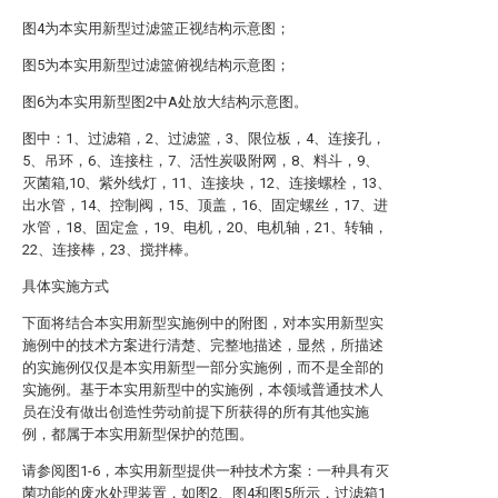
图4为本实用新型过滤篮正视结构示意图；
图5为本实用新型过滤篮俯视结构示意图；
图6为本实用新型图2中A处放大结构示意图。
图中：1、过滤箱，2、过滤篮，3、限位板，4、连接孔，
5、吊环，6、连接柱，7、活性炭吸附网，8、料斗，9、
灭菌箱,10、紫外线灯，11、连接块，12、连接螺栓，13、
出水管，14、控制阀，15、顶盖，16、固定螺丝，17、进
水管，18、固定盒，19、电机，20、电机轴，21、转轴，
22、连接棒，23、搅拌棒。
具体实施方式
下面将结合本实用新型实施例中的附图，对本实用新型实
施例中的技术方案进行清楚、完整地描述，显然，所描述
的实施例仅仅是本实用新型一部分实施例，而不是全部的
实施例。基于本实用新型中的实施例，本领域普通技术人
员在没有做出创造性劳动前提下所获得的所有其他实施
例，都属于本实用新型保护的范围。
请参阅图1-6，本实用新型提供一种技术方案：一种具有灭
菌功能的废水处理装置，如图2、图4和图5所示，过滤箱1