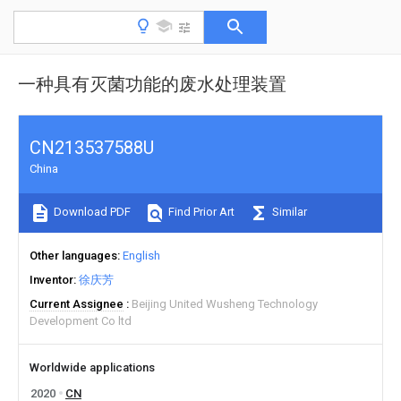
一种具有灭菌功能的废水处理装置
CN213537588U
China
Download PDF
Find Prior Art
Similar
Other languages
English
Inventor
徐庆芳
Current Assignee
Beijing United Wusheng Technology
Development Co ltd
Worldwide applications
2020
CN