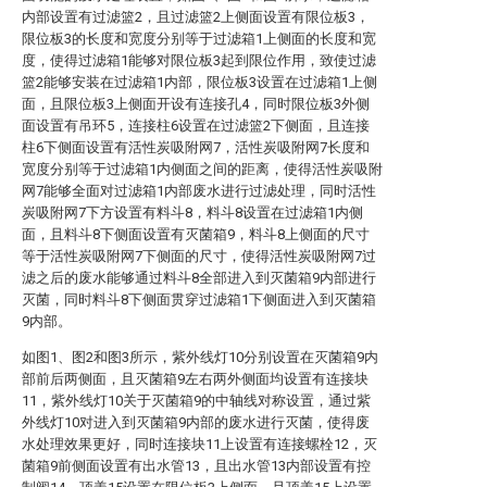
内部设置有过滤篮2，且过滤篮2上侧面设置有限位板3，
限位板3的长度和宽度分别等于过滤箱1上侧面的长度和宽
度，使得过滤箱1能够对限位板3起到限位作用，致使过滤
篮2能够安装在过滤箱1内部，限位板3设置在过滤箱1上侧
面，且限位板3上侧面开设有连接孔4，同时限位板3外侧
面设置有吊环5，连接柱6设置在过滤篮2下侧面，且连接
柱6下侧面设置有活性炭吸附网7，活性炭吸附网7长度和
宽度分别等于过滤箱1内侧面之间的距离，使得活性炭吸附
网7能够全面对过滤箱1内部废水进行过滤处理，同时活性
炭吸附网7下方设置有料斗8，料斗8设置在过滤箱1内侧
面，且料斗8下侧面设置有灭菌箱9，料斗8上侧面的尺寸
等于活性炭吸附网7下侧面的尺寸，使得活性炭吸附网7过
滤之后的废水能够通过料斗8全部进入到灭菌箱9内部进行
灭菌，同时料斗8下侧面贯穿过滤箱1下侧面进入到灭菌箱
9内部。
如图1、图2和图3所示，紫外线灯10分别设置在灭菌箱9内
部前后两侧面，且灭菌箱9左右两外侧面均设置有连接块
11，紫外线灯10关于灭菌箱9的中轴线对称设置，通过紫
外线灯10对进入到灭菌箱9内部的废水进行灭菌，使得废
水处理效果更好，同时连接块11上设置有连接螺栓12，灭
菌箱9前侧面设置有出水管13，且出水管13内部设置有控