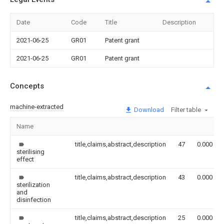
Date
Code
Title
Description
2021-06-25
GR01
Patent grant
2021-06-25
GR01
Patent grant
Concepts
machine-extracted
Download
Filter table
Name
title,claims,abstract,description
47
0.000
sterilising
effect
title,claims,abstract,description
43
0.000
sterilization
and
disinfection
title,claims,abstract,description
25
0.000