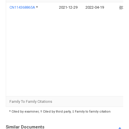
CN114368865A
*
2021-12-29
2022-04-19
邵壮
Family To Family Citations
* Cited by examiner, † Cited by third party, ‡ Family to family citation
Similar Documents