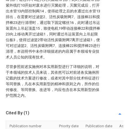
紫外线灯10开始对废水进行灭菌处理，灭菌完成后，打开
出水管13内部控制阀14，使得处理之后的水通过出水管13
排出，在需要对过滤篮2、活性炭吸附网7、连接棒22和搅
拌棒23进行清理时，通过取下固定螺丝16，此时通过吊运
装置向上吊起顶盖15，致使电机19带动连接棒22和搅拌棒
23向上移动离开过滤箱1，同时通过吊运装置向上吊起限
位板3，使得过滤篮2带动活性炭吸附网7离开过滤箱1，便
可对过滤篮2、活性炭吸附网7、连接棒22和搅拌棒23进行
清理，本说明书中未作详细描述的内容属于本领域专业技
术人员公知的现有技术。
尽管参照前述实施例对本实用新型进行了详细的说明，对
于本领域的技术人员来说，其依然可以对前述各实施例所
记载的技术方案进行修改，或者对其中部分技术特征进行
等同替换，凡在本实用新型的精神和原则之内，所作的任
何修改、等同替换、改进等，均应包含在本实用新型的保
护范围之内。
Cited By (1)
Publication number
Priority date
Publication date
Assi