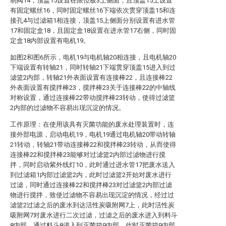
制阀14，顶盖15设置在限位板3上侧面，且顶盖15上设置
有固定螺丝16，同时固定螺丝16下端依次贯穿顶盖15和连
接孔4与过滤箱1相连接，顶盖15上侧面分别设置有进水管
17和固定盒18，且固定盒18设置在进水管17右侧，同时固
定盒18内部设置有电机19。
如图2和图6所示，电机19与电机轴20相连接，且电机轴20
下端设置有转轴21，同时转轴21下端贯穿顶盖15进入到过
滤篮2内部，转轴21外表面设置有连接棒22，且连接棒22
外表面设置有搅拌棒23，搅拌棒23关于连接棒22的中轴线
对称设置，通过连接棒22带动搅拌棒23转动，使得过滤篮
2内部的过滤物不容易出现沉淀的情况。
工作原理：在使用该具有灭菌功能的废水处理装置时，连
接外部电源，启动电机19，电机19通过电机轴20带动转轴
21转动，转轴21带动连接棒22和搅拌棒23转动，从而使得
连接棒22和搅拌棒23能够对过滤篮2内部过滤物进行搅
拌，同时启动紫外线灯10，此时通过进水管17把废水送入
到过滤箱1内部过滤篮2内，此时过滤篮2开始对废水进行
过滤，同时通过连接棒22和搅拌棒23对过滤篮2内部过滤
物进行搅拌，致使过滤物不容易出现沉淀的情况，经过过
滤篮2过滤之后的废水到达活性炭吸附网7上，此时活性炭
吸附网7对废水进行二次过滤，过滤之后的废水进入到料斗
8内部，通过料斗8进入到灭菌箱9内部，此时灭菌箱9内部