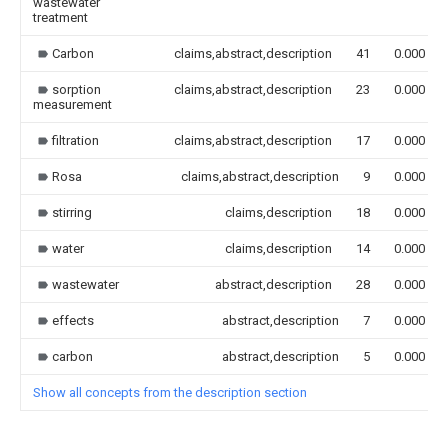
wastewater
treatment
Carbon
claims,abstract,description
41
0.000
sorption
claims,abstract,description
23
0.000
measurement
filtration
claims,abstract,description
17
0.000
Rosa
claims,abstract,description
9
0.000
stirring
claims,description
18
0.000
water
claims,description
14
0.000
wastewater
abstract,description
28
0.000
effects
abstract,description
7
0.000
carbon
abstract,description
5
0.000
Show all concepts from the description section