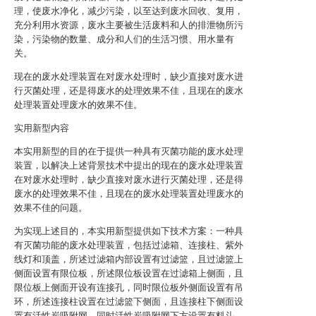
理，使废水净化，减少污染，以至达到废水回收、复用，
充分利用水资源，废水主要被生活废料和人的排泄物所污
染，污染物的数量、成分和人们的生活习惯、用水量有
关。
现在的废水处理装置在对废水处理时，缺少直接对废水进
行灭菌处理，还是得废水的处理效果不佳，且现在的废水
处理装置处理废水的效果不佳。
实用新型内容
本实用新型的目的在于提供一种具有灭菌功能的废水处理
装置，以解决上述背景技术中提出的现在的废水处理装置
在对废水处理时，缺少直接对废水进行灭菌处理，还是得
废水的处理效果不佳，且现在的废水处理装置处理废水的
效果不佳的问题。
为实现上述目的，本实用新型提供如下技术方案：一种具
有灭菌功能的废水处理装置，包括过滤箱、连接柱、紫外
线灯和顶盖，所述过滤箱内部设置有过滤篮，且过滤篮上
侧面设置有限位板，所述限位板设置在过滤箱上侧面，且
限位板上侧面开设有连接孔，同时限位板外侧面设置有吊
环，所述连接柱设置在过滤篮下侧面，且连接柱下侧面设
置有活性炭吸附网，同时活性炭吸附网下方设置有料斗，