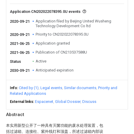
Application CN202022078395.0U events
Application filed by Beijing United Wusheng
2020-09-21
Technology Development Co ltd
Priority to CN202022078395.0U
2020-09-21
Application granted
2021-06-25
Publication of CN213537588U
2021-06-25
Active
Status
Anticipated expiration
2030-09-21
Info
Cited by (1)
Legal events
Similar documents
Priority and
Related Applications
External links
Espacenet
Global Dossier
Discuss
Abstract
本实用新型公开了一种具有灭菌功能的废水处理装置，包
括过滤箱、连接柱、紫外线灯和顶盖，所述过滤箱内部设