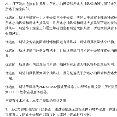
构，且下端均连接有抽风斗，所述小抽风管和所述大抽风管均通过所述通
所述干燥室内部。
优选的，所述干燥室分为大干燥室与小干燥室，所述大干燥室上部通过螺
所述小抽风管和所述大抽风管，且所述小抽风管和所述大抽风管下端均安
抽风斗，所述小干燥室上部通过螺栓固定有所述大抽风管，所述大抽风管
有抽风管。
优选的，所述设备箱侧面通过螺栓固定有通风板，所述通风板呈镂空结构
优选的，所述玻璃门外侧设有把手，且所述玻璃门与所述干燥箱连接处均
条。
优选的，所述通孔内部直径与所述小抽风管和所述大抽风管外部直径相同
优选的，所述抽风装置为两个抽风机，且分别连接于所述小抽风管和所述
一端。
优选的，所述干燥器为2M261-M32微波干燥器，内部设有磁控管，所述湿
为 DHT11数字温湿度传感器。
与现有技术相比，本实用新型的有益效果：
1、该动力锂电池真空干燥装置，通过湿度感应器检测内部材料湿度，并通
直接看出，防止干燥箱内部湿度过大或过小造成材料损坏。