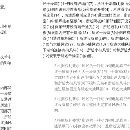
述干燥箱(1)外侧设有玻璃门(7)，所述干燥箱(1)侧
装置。
箱(2)侧面设有湿度表盘(5)和旋转开关(4)，所述湿
感应器(14)，所述湿度感应器(14)通过螺栓固定于所
室(3)中部焊接有隔板(8)，所述隔板(8)顶部侧面开设
且现有的
室(3)外侧顶部开设有若干通孔(12)，所述通孔(12
们提出一
板(8)底部内嵌有干燥器(13)，所述干燥室(3)外侧设
置(11)通过螺栓固定于所述设备箱(2)内，所述抽风装
(10)与大抽风管(9)，所述小抽风管(10)与所述大抽
下端均连接有抽风斗(16)，所述小抽风管(10)和所述
(12)安装于所述干燥室(3)内部。
景技术中
池的影响
2.根据权利要求1所述的一种动力锂电池真空
述干燥室(3)分为大干燥室(31)与小干燥室(32
过螺栓固定有所述小抽风管(10)和所述大抽风管(
和所述大抽风管(9)下端均安装有所述抽风斗(16
箱内部呈
通过螺栓固定有所述大抽风管(9)，所述大抽风
述干燥箱
3.根据权利要求1所述的一种动力锂电池真空
表盘通过
述设备箱(2)侧面通过螺栓固定有通风板(15)，
，所述干
构。
侧顶部开
器，所述
4.根据权利要求1所述的一种动力锂电池真空
所述抽风
述玻璃门(7)外侧设有把手(6)，且所述玻璃门(
为封闭结