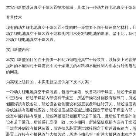
本实用新型涉及真空干燥装置技术领域，具体为一种动力锂电池真空干燥
背景技术
现有的动力锂电池真空干燥装置不能同时干燥需要不同干燥速度的材料，
动力锂电池真空干燥装置不能检测内部水分对锂电池的影响。鉴于此，我
种动力锂电池真空干燥装置。
实用新型内容
本实用新型的目的在于提供一种动力锂电池真空干燥装置，以解决上述背
提出的不能同时干燥需要不同干燥速度的材料和不能检测内部水分对锂电
的问题。
为实现上述目的，本实用新型提供如下技术方案：
一种动力锂电池真空干燥装置，包括干燥箱、设备箱和干燥室，所述干燥
中空结构，所述干燥箱内部设有干燥室，所述干燥箱外侧设有玻璃门，所
侧面焊接有设备箱，所述设备箱侧面设有湿度表盘和旋转开关，所述湿度
导线连接有湿度感应器，所述湿度感应器通过螺栓固定于所述干燥室内部
燥室中部焊接有隔板，所述隔板顶部侧面开设若干通孔，且所述干燥室外
设有若干通孔，所述通孔高度一致，大小相同，所述隔板底部内嵌有干燥
干燥室外侧设有抽风装置，所述抽风装置通过螺栓固定于所述设备箱内，
装置上连接有小抽风管与大抽风管，所述小抽风管与所述大抽风管末端均