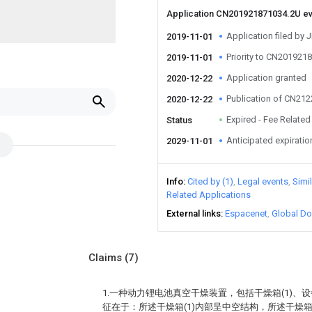
Application CN201921871034.2U e
Application filed by
2019-11-01
Priority to CN201921
2019-11-01
Application granted
2020-12-22
Publication of CN21
2020-12-22
Expired - Fee Related
Status
Anticipated expiratio
2029-11-01
Info
Cited by (1)
Legal events
Simi
Related Applications
External links
Espacenet
Global Do
Claims
(7)
1.一种动力锂电池真空干燥装置，包括干燥箱(1)、设备
征在于：所述干燥箱(1)内部呈中空结构，所述干燥箱(