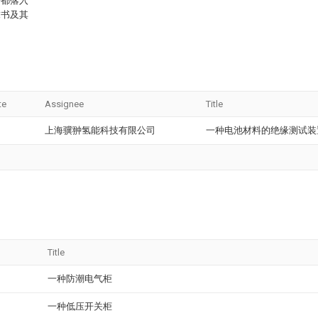
进都落入
求书及其
te
Assignee
Title
上海骥翀氢能科技有限公司
一种电池材料的绝缘测试装
Title
一种防潮电气柜
一种低压开关柜