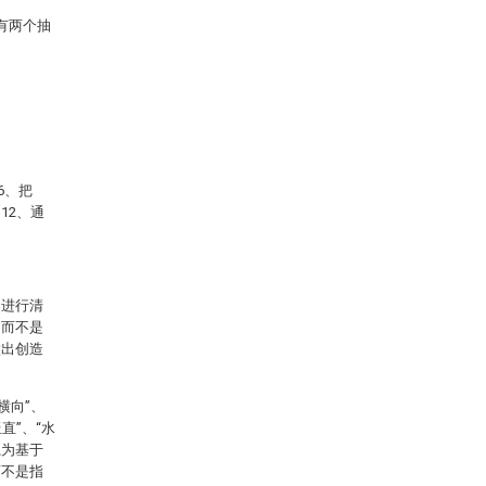
有两个抽
6、把
12、通
案进行清
，而不是
做出创造
横向”、
竖直”、“水
系为基于
而不是指