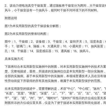
2、该动力锂电池真空干燥装置，通过隔板将干燥室分为两间，大干燥室设
风斗，小干燥室设有一个抽风斗，能同时干燥不同环境下的不同材料。
附图说明
图1为本实用新型的真空干燥设备分解图；
图2为本实用新型的整体结构图；
图中：1、干燥箱；2、设备箱；3、干燥室；4、旋转开关；5、湿度表盘；
手； 7、玻璃门；8、隔板；9、大通风管；10、小通风管；11、抽风装置；
孔；13、干燥器；14、湿度感应器；15、通风板；16、抽风斗。
具体实施方式
下面将结合本实用新型实施例中的附图，对本实用新型实施例中的技术方
楚、完整地描述，显然，所描述的实施例仅仅是本实用新型一部分实施例
全部的实施例。基于本实用新型中的实施例，本领域普通技术人员在没有
性劳动前提下所获得的所有其他实施例，都属于本实用新型保护的范围。
在本实用新型的描述中，需要理解的是，术语“中心”、“中心线”、“纵向”、“
“长度”、“宽度”、“厚度”、“深度”、“上”、“下”、“前”、“后”、“左”、“右”、“
平”、“顶”、“底”、“内”、“外”、“顺时针”、“逆时针”等指示的方位或位置关
附图所示的方位或位置关系，仅是为了便于描述本实用新型和简化描述，