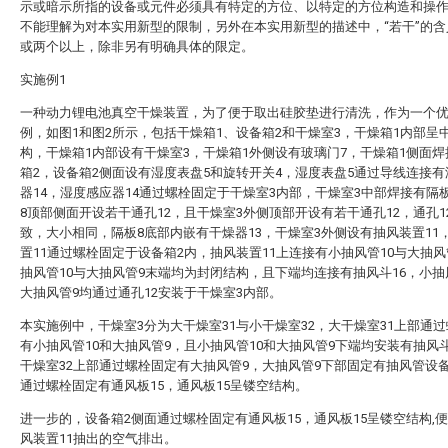
示或暗示所指的设备或元件必须具有特定的方位、以特定的方位构造和操
不能理解为对本实用新型的限制，另外在本实用新型的描述中，“若干”的含
或两个以上，除非另有明确具体的限定。
实施例1
一种动力锂电池真空干燥装置，为了便于取出硅胶垫进行清洗，作为一个
例，如图1和图2所示，包括干燥箱1、设备箱2和干燥室3，干燥箱1内部呈
构，干燥箱1内部设有干燥室3，干燥箱1外侧设有玻璃门7，干燥箱1侧面
箱2，设备箱2侧面设有湿度表盘5和旋转开关4，湿度表盘5通过导线连接
器14，湿度感应器14通过螺栓固定于干燥室3内部，干燥室3中部焊接有隔
8顶部侧面开设若干通孔12，且干燥室3外侧顶部开设有若干通孔12，通孔1
致，大小相同，隔板8底部内嵌有干燥器13，干燥室3外侧设有抽风装置11
置11通过螺栓固定于设备箱2内，抽风装置11上连接有小抽风管10与大抽风
抽风管10与大抽风管9末端均为封闭结构，且下端均连接有抽风斗16，小抽
大抽风管9均通过通孔12安装于干燥室3内部。
本实施例中，干燥室3分为大干燥室31与小干燥室32，大干燥室31上部通
有小抽风管10和大抽风管9，且小抽风管10和大抽风管9下端均安装有抽风斗
干燥室32上部通过螺栓固定有大抽风管9，大抽风管9下部固定有抽风管设
通过螺栓固定有通风板15，通风板15呈镂空结构。
进一步的，设备箱2侧面通过螺栓固定有通风板15，通风板15呈镂空结构,
风装置11抽出的空气排出。