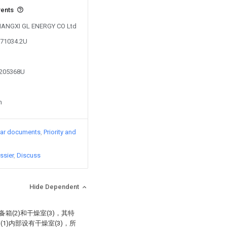
vents
 JIANGXI GL ENERGY CO Ltd
871034.2U
2205368U
n
lar documents
Priority and
ssier
Discuss
Hide Dependent
箱(2)和干燥室(3)，其特
1)内部设有干燥室(3)，所