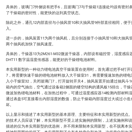
具体的，玻璃门7外侧设有把手6，且玻璃门7与干燥箱1连接处均设有密封
了干燥箱的密封性，能更快的达到真空状态。
除此之外，通孔12内部直径与小抽风管10和大抽风管9外部直径相同，便
入。
进一步的，抽风装置11为两个抽风机，且分别连接于小抽风管10和大抽风
两个抽风机加快了抽风速度。
具体的，干燥器13为2M261-M32微波干燥器，内部设有磁控管，湿度感应器
DHT11 数字温湿度传感器，能更好的干燥锂电池材料。
本实用新型的一种动力锂电池真空干燥装置在使用时，首先通过把手6打开
7，将需要快速干燥的锂电池材料放入大干燥室31，将需要慢速加热的锂电
入小干燥室32，关闭玻璃门7，打开旋转开关4，抽风装置开始通过抽风斗1
箱内的空气抽出，空气通过设备箱2侧面的镂空结构的通风板15排出，干燥
微波加热锂电池材料，在加热过程中，可通过湿度感应器14检测内部材料
通过表盘5可直接看出内部湿度的数值，防止干燥箱内部湿度过大或过小造
坏。
以上显示和描述了本实用新型的基本原理、主要特征和本实用新型的优点
的技术人员应该了解，本实用新型不受上述实施例的限制，上述实施例和
描述的仅为本实用新型的优选例，并不用来限制本实用新型，在不脱离本