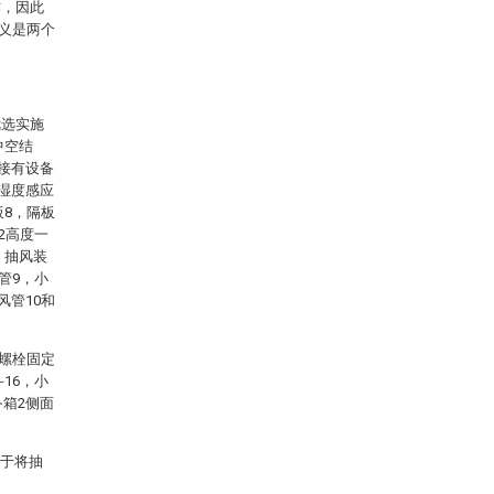
作，因此
义是两个
优选实施
中空结
焊接有设备
有湿度感应
板8，隔板
2高度一
，抽风装
管9，小
风管10和
过螺栓固定
16，小
备箱2侧面
便于将抽