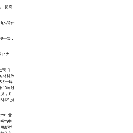
条，提高
于抽风管伸
管9一端，
14为
玻璃门
池材料放
6将干燥
器13通过
湿度，并
成材料损
。本行业
说明书中
实用新型