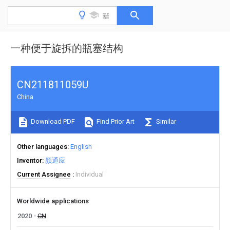
一种便于旋拆的瓶塞结构
CN211811059U
China
Download PDF
Find Prior Art
Similar
Other languages
English
Inventor
颜通应
Current Assignee
Individual
Worldwide applications
2020
CN