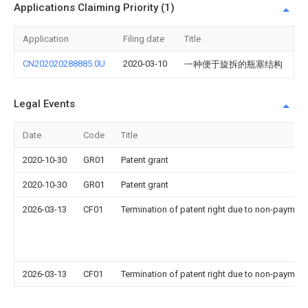
Applications Claiming Priority (1)
Application
Filing date
Title
CN202020288885.0U
2020-03-10
一种便于旋拆的瓶塞结构
Legal Events
Date
Code
Title
2020-10-30
GR01
Patent grant
2020-10-30
GR01
Patent grant
2026-03-13
CF01
Termination of patent right due to non-payment
2026-03-13
CF01
Termination of patent right due to non-payment