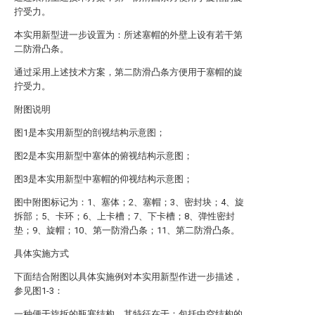
拧受力。
本实用新型进一步设置为：所述塞帽的外壁上设有若干第
二防滑凸条。
通过采用上述技术方案，第二防滑凸条方便用于塞帽的旋
拧受力。
附图说明
图1是本实用新型的剖视结构示意图；
图2是本实用新型中塞体的俯视结构示意图；
图3是本实用新型中塞帽的仰视结构示意图；
图中附图标记为：1、塞体；2、塞帽；3、密封块；4、旋
拆部；5、卡环；6、上卡槽；7、下卡槽；8、弹性密封
垫；9、旋帽；10、第一防滑凸条；11、第二防滑凸条。
具体实施方式
下面结合附图以具体实施例对本实用新型作进一步描述，
参见图1-3：
一种便于旋拆的瓶塞结构，其特征在于：包括中空结构的