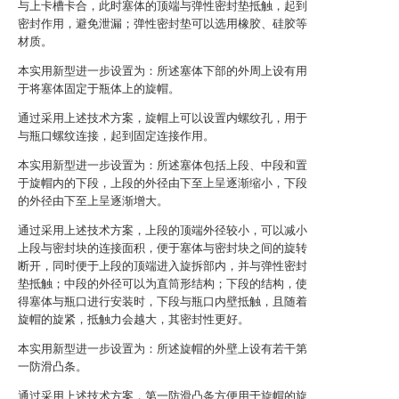
与上卡槽卡合，此时塞体的顶端与弹性密封垫抵触，起到
密封作用，避免泄漏；弹性密封垫可以选用橡胶、硅胶等
材质。
本实用新型进一步设置为：所述塞体下部的外周上设有用
于将塞体固定于瓶体上的旋帽。
通过采用上述技术方案，旋帽上可以设置内螺纹孔，用于
与瓶口螺纹连接，起到固定连接作用。
本实用新型进一步设置为：所述塞体包括上段、中段和置
于旋帽内的下段，上段的外径由下至上呈逐渐缩小，下段
的外径由下至上呈逐渐增大。
通过采用上述技术方案，上段的顶端外径较小，可以减小
上段与密封块的连接面积，便于塞体与密封块之间的旋转
断开，同时便于上段的顶端进入旋拆部内，并与弹性密封
垫抵触；中段的外径可以为直筒形结构；下段的结构，使
得塞体与瓶口进行安装时，下段与瓶口内壁抵触，且随着
旋帽的旋紧，抵触力会越大，其密封性更好。
本实用新型进一步设置为：所述旋帽的外壁上设有若干第
一防滑凸条。
通过采用上述技术方案，第一防滑凸条方便用于旋帽的旋