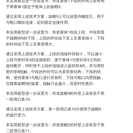
本实用新型进一步设置为：所述塞体1下部的外周上设有用
于将塞体1固定于瓶体上的旋帽9。
通过采用上述技术方案，旋帽9上可以设置内螺纹孔，用于
与瓶口螺纹连接，起到固定连接作用。
本实用新型进一步设置为：所述塞体1包括上段、中段和置
于旋帽9内的下段，上段的外径由下至上呈逐渐缩小，下段
的外径由下至上呈逐渐增大。
通过采用上述技术方案，上段的顶端外径较小，可以减小
上段与密封块3的连接面积，便于塞体1与密封块3之间的
旋转断开，同时便于上段的顶端进入旋拆部4内，并与弹性
密封垫8抵触；中段的外径可以为直筒形结构；下段的结
构，使得塞体1与瓶口进行安装时，下段与瓶口内壁抵触，
且随着旋帽9的旋紧，抵触力会越大，其密封性更好。
本实用新型进一步设置为：所述旋帽9的外壁上设有若干第
一防滑凸条10。
通过采用上述技术方案，第一防滑凸条10方便用于旋帽9
的旋拧受力。
本实用新型进一步设置为：所述塞帽2的外壁上设有若干第
二防滑凸条11。