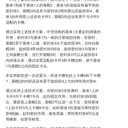
塞体1和套于塞体1上的塞帽2，塞体1的顶端设有扁平状的
密封块3，塞帽2内设有与密封块3周向限位的旋拆部4，塞
体1的外周壁上还设有卡环5，塞帽2内还设有用于与卡环5
适配的卡槽。
通过采用上述技术方案，中空结构的塞体1主要起到滴液的
作用，密封块3与塞体1为一体的注塑成型结构，安装时，
塞帽2罩于塞体1上端，密封块3位于旋拆部4内，当转动塞
帽2时，旋拆部4带动密封块3转动，使得密封块3与塞体1
之间旋断分离；当打开塞帽2时，密封块3可以从旋拆部4
内掉落出来；通过设置适配的卡环5和卡槽结构，便于塞体
1与塞帽2之间的固定卡合。
本实用新型进一步设置为：所述卡槽包括上卡槽6和下卡槽
7，塞帽2的内部还设有置于旋拆部4上方的弹性密封垫8。
通过采用上述技术方案，当密封块3未拆离时，塞体1上的
卡环5与下卡槽7卡合，起到固定作用；当密封块3拆卸取
出，重新装上塞帽2后，塞帽2可以进一步下压，使得塞体
1上的卡环5与上卡槽6卡合，此时塞体1的顶端与弹性密封
垫8抵触，起到密封作用，避免泄漏；弹性密封垫8可以选
用橡胶、硅胶等材质。