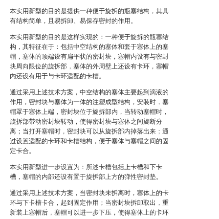
本实用新型的目的是提供一种便于旋拆的瓶塞结构，其具
有结构简单，且易拆卸、易保存密封的作用。
本实用新型的目的是这样实现的：一种便于旋拆的瓶塞结
构，其特征在于：包括中空结构的塞体和套于塞体上的塞
帽，塞体的顶端设有扁平状的密封块，塞帽内设有与密封
块周向限位的旋拆部，塞体的外周壁上还设有卡环，塞帽
内还设有用于与卡环适配的卡槽。
通过采用上述技术方案，中空结构的塞体主要起到滴液的
作用，密封块与塞体为一体的注塑成型结构，安装时，塞
帽罩于塞体上端，密封块位于旋拆部内，当转动塞帽时，
旋拆部带动密封块转动，使得密封块与塞体之间旋断分
离；当打开塞帽时，密封块可以从旋拆部内掉落出来；通
过设置适配的卡环和卡槽结构，便于塞体与塞帽之间的固
定卡合。
本实用新型进一步设置为：所述卡槽包括上卡槽和下卡
槽，塞帽的内部还设有置于旋拆部上方的弹性密封垫。
通过采用上述技术方案，当密封块未拆离时，塞体上的卡
环与下卡槽卡合，起到固定作用；当密封块拆卸取出，重
新装上塞帽后，塞帽可以进一步下压，使得塞体上的卡环