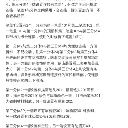
4，第三分体4下端设置连接有笔盖1，分体之间采用螺纹
连接，笔盖1与分体之间采用卡合连接，拆卸更加方便，不
会轻易断开。
笔盖1设置有2个，分别为第一笔盖101和第二笔盖102，第
一笔盖101与第一分体2的顶部和第二笔盖102与第三分体4
底部均为卡合连接，使用的时候拆下笔盖1即可。
第一分体2与第二分体3与第三分体4均为螺纹连接，方便
拆卸，不易松动，且第一分体2与第二分体3与第三分体4
外表面均设置有防滑花纹，防滑花纹提高摩擦力增加稳定
性，另一方面起到修饰的作用，使该装置看上去更加美观
大方，第一分体2与第二分体3与第三分体4上均设置有条
形通槽，该条形通槽宽度与连接杆的直径相匹配，使连接
杆能够正常的上下滑动。
第一分体2一端设置有描画笔头201，描画笔头201可替
换，描画笔头201 的颜色与眉粉颜色一致，且描画笔头201
为铅制材料制成，另一端设置有眉刷 202。
第二分体3的一端设置有眉粉腔301，眉粉腔301可拆卸，
另一端设置有球状晕染头302和眉梳303。
第三分体4一端设置有空腔，另一端设置有刮眉刀401。