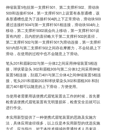
伸缩装置5包括第一支撑杆501、第二支撑杆502、滑动块
503和连接杆504，第一支撑杆501上设置有条形通槽，该
条形通槽也是为了连接杆504的上下正常滑动，滑动块503
通过连接杆504与第一支撑杆501相连接，滑动块504向上
移动，第二支撑杆5002就会向上移动，第一支撑杆501设
置有内腔，且内腔的直径略大于第二支撑杆502的直径，
第二支撑杆502与第一支撑杆501为滑动连接，第一支撑杆
501内部与第二支撑杆502之间存在摩擦力，不会轻易上下
滑动，在使用的过程中也不会随意上下滑动。
笔头201和眉刷202与第一分体2之间采用伸缩装置5相连
接，球状晕染头 302和眉梳303与第二分体3之间采用伸缩
装置5相连接，刮眉刀401与第三分体4之间伸缩装置5相连
接，笔头201和眉刷202和球状晕染头302和眉梳303 和刮
眉刀401都可以随意的上下滑动，方便使用。
当使用者需要用该便携式眉笔装置去工作的时候，首先要
检查该便携式眉笔装置有无明显损坏，检查安全后就可以
进行作业。
本实用新型提供了一种便携式眉笔装置的思路及实施方
法，具体应用途径很多，以上仅是本实用新型的优选实施
方式，应当指出，对于本技术领域的普通技术人员来说，