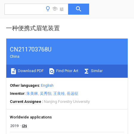
一种便携式眉笔装置
CN211703768U
China
Download PDF
Find Prior Art
Similar
Other languages
English
Inventor
朱美林
吴秀怡
王良桂
岳远征
Current Assignee
Nanjing Forestry University
Worldwide applications
2019
CN