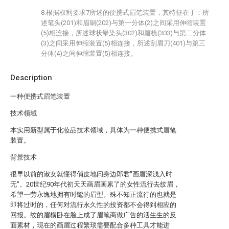
8.根据权利要求7所述的便携式眉笔装置，其特征在于：所
述笔头(201)和眉刷(202)与第一分体(2)之间采用伸缩装置
(5)相连接，所述球状晕染头(302)和眉梳(303)与第二分体
(3)之间采用伸缩装置(5)相连接，所述刮眉刀(401)与第三
分体(4)之间伸缩装置(5)相连接。
Description
一种便携式眉笔装置
技术领域
本实用新型属于化妆品技术领域，具体为一种便携式眉笔
装置。
背景技术
很早以前的淑女就懂得俏皮地问身边郎君″画眉深浅入时
无″。20世纪90年代初天天画眉画累了的女性流行去纹眉，
希望一劳永逸地拥有时髦的眉型。殊不知正流行的也就是
即将过时的，任何对流行永久性的投资都不会得到相应的
回报。纹的眉横卧在脸上成了眉笔商做广告的活生生的反
面素材，现在的画眉过程繁琐需要配合多种工具才能进