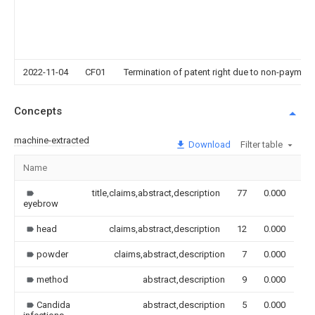
2022-11-04
CF01
Termination of patent right due to non-payment
Concepts
machine-extracted
Download
Filter table
Name
Im
title,claims,abstract,description
77
0.000
eyebrow
head
claims,abstract,description
12
0.000
powder
claims,abstract,description
7
0.000
method
abstract,description
9
0.000
Candida
abstract,description
5
0.000