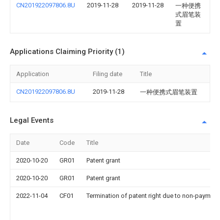
CN201922097806.8U
2019-11-28
2019-11-28
一种便携
式眉笔装
置
Applications Claiming Priority (1)
Application
Filing date
Title
CN201922097806.8U
2019-11-28
一种便携式眉笔装置
Legal Events
Date
Code
Title
2020-10-20
GR01
Patent grant
2020-10-20
GR01
Patent grant
2022-11-04
CF01
Termination of patent right due to non-payment