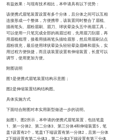
有益效果：与现有技术相比，本申请具有以下优势：
该便携式眉笔装置设置有多个分体，且分体之间可以互相
连接形成一个整体，方便携带，该装置同时整合了眉梳、
描画笔头、眉粉眉刷、眉刀、球状晕染头五中画眉工具，
可以使用一只笔完成全部的画眉过程，先用眉刀刮眉，再
用眉梳梳理，接着用描画笔头描绘眉形，然后用眉刷沾点
眉粉填充，最后使用球状晕染头轻轻晕染眉峰和眉头，实
用过程方便快捷，而且该装置设置有伸缩装置，长度可以
调节，使用更加方便。
附图说明
图1是便携式眉笔装置结构示意图；
图2是伸缩装置结构结构图。
具体实施方式
下面结合附图对本实用新型做进一步的说明。
如图1、图2所示，本申请的便携式眉笔装置，包括笔盖
1、第一分体2、第二分体3、第三分体4和伸缩装置5，笔
盖1设置有2个，笔盖1下端设置有第一分体2，且第一分体
2下端设置有第二分体3，第二分体3下端设置有第三分体