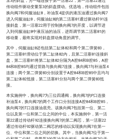
泵3的斜盘，另一端连接于第一活塞22，第一活塞22通过
传动组件驱动变量泵3的斜盘摆动。优选地，传动组件包括
换向阀7和伺服油缸8，补油泵4提供的液压油通过换向阀7
进入伺服油缸8，伺服油缸8的第二活塞81通过驱动杆91连
接斜盘，第一活塞22用于控制换向阀7的开度，以调节进
入到伺服油缸8中液压油的油压，进而调节第二活塞81的
移动量，最终实现对斜盘摆动角度的调节。
其中，伺服油缸8还包括第二缸体82和两个第二弹簧83，
第二活塞81滑动位于第二缸体82内，且第二活塞81连接斜
盘，第二活塞81将第二缸体82分隔为A腔84和B腔85，A腔
84和B腔85均通过管路与换向阀7连接，换向阀7与补油泵4
连接；两个第二弹簧83分别设置于A腔84和B腔85中且均与
第二缸体82抵接，第二活塞81分别与两个第二弹簧83抵
接。
本实施例中，换向阀7为三位四通阀，换向阀7的P口连接
补油泵4，换向阀7的两个工作口分别连接A腔84和B腔85，
换向阀7的T口连接油底壳。该换向阀7包括第一位、第二
位以及第一位和第二位之间的中位，本实施例中，第一活
塞22通过传动杆92连接换向阀7的第二阀芯，第一活塞22
通过传动杆92驱动第二阀芯的移动以实现换向阀7在第一
位、中位和第二位之间的切换。其中，当换向阀7位于第一
位和第二位时，变量泵3的泵油方向相反，当换向阀7位于