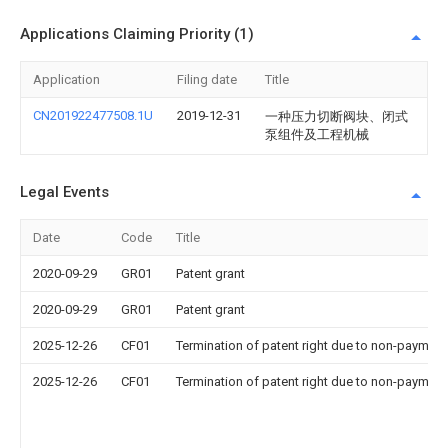
Applications Claiming Priority (1)
Application
Filing date
Title
CN201922477508.1U
2019-12-31
一种压力切断阀块、闭式
泵组件及工程机械
Legal Events
Date
Code
Title
2020-09-29
GR01
Patent grant
2020-09-29
GR01
Patent grant
2025-12-26
CF01
Termination of patent right due to non-payment
2025-12-26
CF01
Termination of patent right due to non-payment