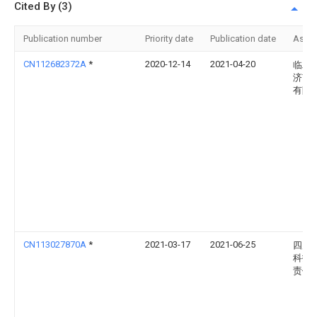
Cited By (3)
Publication number
Priority date
Publication date
Assi
CN112682372A
*
2020-12-14
2021-04-20
临工
济南
有限
CN113027870A
*
2021-03-17
2021-06-25
四川
科技
责任