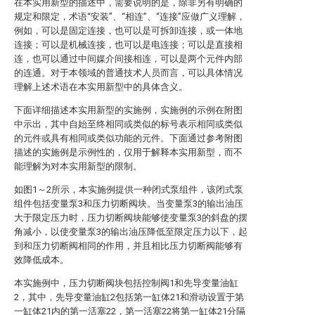
在本实用新型的描述中，需要说明的是，除非另有明确的
规定和限定，术语“安装”、“相连”、“连接”应做广义理解，
例如，可以是固定连接，也可以是可拆卸连接，或一体地
连接；可以是机械连接，也可以是电连接；可以是直接相
连，也可以通过中间媒介间接相连，可以是两个元件内部
的连通。对于本领域的普通技术人员而言，可以具体情况
理解上述术语在本实用新型中的具体含义。
下面详细描述本实用新型的实施例，实施例的示例在附图
中示出，其中自始至终相同或类似的标号表示相同或类似
的元件或具有相同或类似功能的元件。下面通过参考附图
描述的实施例是示例性的，仅用于解释本实用新型，而不
能理解为对本实用新型的限制。
如图1～2所示，本实施例提供一种闭式泵组件，该闭式泵
组件包括变量泵3和压力切断阀块。当变量泵3的输出油压
大于限定压力时，压力切断阀块能够使变量泵3的斜盘的摆
角减小，以使变量泵3的输出油压降低至限定压力以下，起
到和压力切断阀相同的作用，并且相比压力切断阀能够有
效降低成本。
本实施例中，压力切断阀块包括控制阀1和先导变量油缸
2，其中，先导变量油缸2包括第一缸体21和滑动设置于第
一缸体21内的第一活塞22，第一活塞22将第一缸体21分隔