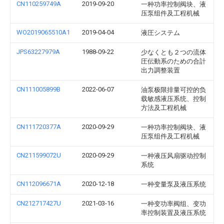
CN110259749A
2019-09-20
一种功率控制阀块、液
压泵组件及工程机械
WO2019065510A1
2019-04-04
液圧システム
JPS63227979A
1988-09-22
少なくとも２つの流体
圧伝動系のための合計
出力調整装置
CN111005899B
2022-06-07
油泵极限排量可控的负
载敏感液压系统、控制
方法及工程机械
CN111720377A
2020-09-29
一种功率控制阀块、液
压泵组件及工程机械
CN211599072U
2020-09-29
一种液压风扇驱动控制
系统
CN112096671A
2020-12-18
一种变量泵及液压系统
CN212717427U
2021-03-16
一种变功率阀组、变功
率控制装置及液压系统