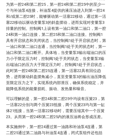
为第一腔24和第二腔25，第一腔24和第二腔25中的至少一
个与补油泵4连接，补油泵4提供的液压油进入到第一腔24
和/或第二腔25时，能够驱动第一活塞22移动，通过第一活
塞22移动以驱动变量泵3的斜盘摆动，进而实现对变量泵3
排量的控制。控制阀1上设有第一油口和第二油口，第一腔
24和第一油口连接，第二腔25和第二油口连接。控制阀1
具有开启状态和关闭状态，当控制阀1处于开启状态时，第
一油口和第二油口连通，当控制阀1处于关闭状态时，第一
油口和第二油口断开。具体地，当变量泵3输出端油口的压
力小于限定压力时，控制阀1处于关闭状态，当变量泵3输
出端油口的压力大于限定压力时，控制阀1处于开启状态，
此时第一腔24和第二腔25连通，第一活塞22具有回位趋
势，进而驱动斜盘摆角减小，直至变量泵3的输出油压降低
至限定压力之下，实现系统内部泄压，确保系统稳定，并
能降低系统的能量损耗、振动、发热量和噪音。
可以理解的是，第一腔24和第二腔25中均设有压簧23，第
一活塞22分别与两个压簧23抵接，两个压簧23均与第一缸
体21抵接，当第一活塞22移动时，需要压缩其中一个压簧
23。从而第一腔24和第二腔25内的液压油将会形成压差。
本实施例中，第一腔24通过第一油路和补油泵4连通，第
二腔25通过第二油路与补油泵4连通，闭式泵组件还包括