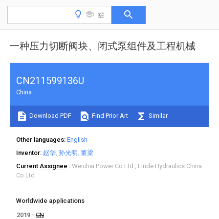
一种压力切断阀块、闭式泵组件及工程机械
CN211599136U
China
Download PDF
Find Prior Art
Similar
Other languages
English
Inventor
赵华
孙光明
董梁
Current Assignee
Weichai Power Co Ltd
Linde Hydraulics China
Co Ltd
Worldwide applications
2019
CN