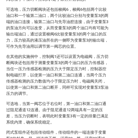
可选地，压力切断阀块还包括梭阀6，梭阀6包括两个比较
油口和一个输第二油口，两个比较油口分别与变量泵3的两
端的油口连接，输第二油口与先导油腔连接，由于变量泵3
的泵油方向可以改变，从而变量泵3的两个油口均有可能为
输出端油口，通过设置梭阀6比较变量泵3的两个油口的压
力，压力较高的液压油所在的一侧即为变量泵3的输出端，
可作为先导油用以调节第一阀芯的位置。
在其他的实施例中，控制阀1还可以设置为电磁阀，压力切
断阀块还包括用于测量变量泵3的两个油口的压力传感器，
当任一压力传感器检测的压力大于限定压力时，控制器控
制电磁打开，以使第一油口和第二油口连通，当两个压力
传感器检测的压力数值均小于限定压力时，电磁阀关闭，
以使第一油口和第二油口断开，同样可实现对变量泵3泵油
压力的调节。
可选地，当第一阀芯位于右位时，第一油口和第二油口通
过阻尼通道12连通。由于阻尼通道12两端具有一定的压
差，当压力切断时，表明此时变量泵3有一定的排量已满足
系统内泄，确保系统稳定。
闭式泵组件还包括传动组件，传动组件的一端连接于变量