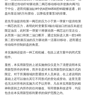
塞22通过传动杆92驱动第二阀芯移动移动并使换向阀7位
于中位，进而伺服油缸8中的A腔84和B腔85能够连通，斜
盘向靠近0的方向摆动，以降低变量泵3的排量。
若先导油提供给第一阀芯的压力小于第一弹簧11提供给第
一阀芯的压力，表明此时变量泵3输出端油口的油压未超过
限定油压，此时第一弹簧11将驱动第一阀芯运行至左位，
从而第一油口和第二油口断开，通过实际进入第一腔24和
第二腔25的液压油的压力驱动第一活塞22移动，进而通过
传动组件控制斜盘的角度。
本实施例还提供一种工程机械，包括上述方案中的闭式泵
组件。
显然，本实用新型的上述实施例仅仅是为了清楚说明本实
用新型所作的举例，而并非是对本实用新型的实施方式的
限定。对于所属领域的普通技术人员来说，在上述说明的
基础上还可以做出其它不同形式的变化或变动。这里无需
也无法对所有的实施方式予以穷举。凡在本实用新型的精
神和原则之内所作的任何修改、等同替换和改进等，均应
包含在本实用新型权利要求的保护范围之内。