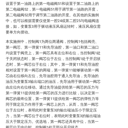
设置于第一油路上的第一电磁阀51和设置于第二油路上的
第二电磁阀52，第一电磁阀51用于调节第一油路的开度，
第二电磁阀52用于调节第二油路的开度。在其他的实施例
中，也可以根据需要仅使第一腔24或第二腔25与电磁阀连
接，如，变量泵3用于驱动液压风扇运转时，液压风扇仅需
要单方向摆动。
本实施例中，控制阀1为两位两通阀，控制阀1包括阀壳、
第一阀芯、第一弹簧11和先导油腔，第一油口和第二油口
均设置于阀壳上，第一阀芯具有左位和右位，当控制阀1处
于关闭状态时，第一阀芯位于左位，当控制阀1处于开启状
态时，第一阀芯位于右位；其中，第一弹簧11和先导油腔
相对设置于第一阀芯的两端，第一弹簧11能够驱动第一阀
芯由右位移向左位，先导油腔用于通入先导油，先导油的
油压为变量泵3输出端口的油压，先导油用于驱动第一阀芯
由左位向右位移动。通过先导油提供给第一阀芯的压力与
第一弹簧11提供给第一阀芯的压力进行比较，以决定第一
阀芯的最终位置，第一弹簧11提供给第一阀芯的弹性力等
同于限定压力作用于第一阀芯上的力，从而，当第一阀芯
位于左位时，表明此时变量泵3的输出端油压小于限定压
力，当第一阀芯位于右位时，表明此时变量泵3的输出端油
压大于限定压力。优选地，第一阀芯还具有中位，当第一
阀芯位于中位时，控制阀1处于部分开启状态。