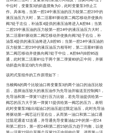
中位时，变量泵3的斜盘摆角为0，此时变量泵3停止工
作。具体地，当第一腔24中液压油的压力较第二腔25中的
液压油压力大时，第二活塞81驱动第二阀芯移动并使换向
阀7处于左位，补油泵4提供的液压油将进入A腔84；当第
二腔25中液压油的压力较第一腔24中的液压油压力大时，
第二活塞81驱动第二阀芯移动并使换向阀7处于右位，补
油泵4提供的液压油将进入B腔85；当第一腔24中液压油的
压力较第二腔25中的液压油压力相等时，第二活塞81驱动
第二阀芯移动并使换向阀7处于中位，A腔84与B腔85连
通，此时第二活塞81位于两个第二弹簧83的正中间，并驱
动斜盘向靠近0的方向摆动。
该闭式泵组件的工作原理如下：
当梭阀6的两个比较油口将变量泵3的两个油口的油压比较
后，选择油压较大的液压油作为先导油并输送至控制阀1，
先导油和第一弹簧11进行压力比较，若先导油提供给第一
阀芯的压力大于第一弹簧11提供给第一阀芯的压力，表明
此时变量泵3输出端油口的油压超过限定油压，此时先导油
将驱动第一阀芯运行至右位，从而第一油口和第二油口通
过阻尼通道12连通，并导通先导变量油缸2中的第一腔24
和第二腔25，第一腔24和第二腔25的压力趋于均衡，以使
第一活塞22回位至两个压簧23正中间的位置，进而第一活