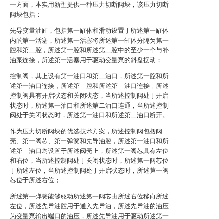
一方面，本实用新型提供一种压力切断阀块，该压力切断
阀块包括：
先导变量油缸，包括第一缸体和滑动设置于所述第一缸体
内的第一活塞，所述第一活塞将所述第一缸体分隔为第一
腔和第二腔，所述第一腔和所述第二腔中的至少一个与补
油泵连接，所述第一活塞用于驱动变量泵的斜盘摆动；
控制阀，其上设有第一油口和第二油口，所述第一腔和所
述第一油口连接，所述第二腔和所述第二油口连接，所述
控制阀具有开启状态和关闭状态，当所述控制阀处于开启
状态时，所述第一油口和所述第二油口连通，当所述控制
阀处于关闭状态时，所述第一油口和所述第二油口断开。
作为压力切断阀块的优选技术方案，所述控制阀包括阀
壳、第一阀芯、第一弹簧和先导油腔，所述第一油口和所
述第二油口均设置于所述阀壳上，所述第一阀芯具有左位
和右位，当所述控制阀处于关闭状态时，所述第一阀芯位
于所述左位，当所述控制阀处于开启状态时，所述第一阀
芯位于所述右位；
所述第一弹簧能够驱动所述第一阀芯由所述右位移向所述
左位，所述先导油腔用于通入先导油，所述先导油的油压
为变量泵输出端口的油压，所述先导油用于驱动所述第一