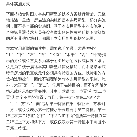
具体实施方式
下面将结合附图对本实用新型的技术方案进行清楚、完整
地描述，显然，所描述的实施例是本实用新型一部分实施
例，而不是全部的实施例。基于本实用新型中的实施例，
本领域普通技术人员在没有做出创造性劳动前提下所获得
的所有其他实施例，都属于本实用新型保护的范围。
在本实用新型的描述中，需要说明的是，术语“中心”、
“上”、“下”、“左”、“右”、“竖直”、“水平”、“内”、“外”等指
示的方位或位置关系为基于附图所示的方位或位置关系，
仅是为了便于描述本实用新型和简化描述，而不是指示或
暗示所指的装置或元件必须具有特定的方位、以特定的方
位构造和操作，因此不能理解为对本实用新型的限制。此
外，术语“第一”、“第二”、仅用于描述目的，而不能理解为
指示或暗示相对重要性。其中，术语“第一位置”和“第二位
置”为两个不同的位置，而且，第一特征在第二特征“之
上”、“上方”和“上面”包括第一特征在第二特征正上方和斜
上方，或仅仅表示第一特征水平高度高于第二特征。第一
特征在第二特征“之下”、“下方”和“下面”包括第一特征在第
二特征正下方和斜下方，或仅仅表示第一特征水平高度小
于第二特征。