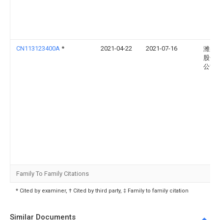
CN113123400A
*
2021-04-22
2021-07-16
潍柴
股份
公司
Family To Family Citations
* Cited by examiner, † Cited by third party, ‡ Family to family citation
Similar Documents