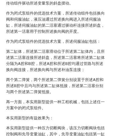
传动组件驱动所述变量泵的斜盘摆动。
作为闭式泵组件的优选技术方案，所述传动组件包括换向
阀和伺服油缸，液压油通过所述换向阀进入所述伺服油
缸，所述伺服油缸的第二活塞通过驱动杆连接所述斜盘，
所述第一活塞用于控制所述换向阀的开度。
作为闭式泵组件的优选技术方案，所述伺服油缸包括：
第二缸体，所述第二活塞滑动位于所述第二缸体内，且所
述第二活塞连接所述斜盘，所述第二活塞将所述第二缸体
分隔为A腔和B腔，所述A腔和所述B腔均通过管路与所述
换向阀连接，所述换向阀与所述补油泵连接；
两个第二弹簧，两个所述第二弹簧分别设置于所述A腔和
所述B腔中且均与所述第二缸体抵接，所述第二活塞分别
与两个所述第二弹簧抵接。
再一方面，本实用新型提供一种工程机械，包括上述任一
方案中的闭式泵组件。
本实用新型的有益效果为：
本实用新型提供一种压力切断阀块，该压力切断阀块包括
控制阀和先导变量油缸，其中，先导变量油缸包括第一缸