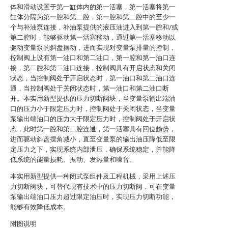
体和滑动设置于第一缸体内的第一活塞，第一活塞将第一
缸体分隔为第一腔和第二腔，第一腔和第二腔中的至少一
个与补油泵连接，补油泵提供的液压油进入到第一腔和/或
第二腔时，能够驱动第一活塞移动，通过第一活塞移动以
驱动变量泵的斜盘摆动，进而实现对变量泵排量的控制，
控制阀上设有第一油口和第二油口，第一腔和第一油口连
接，第二腔和第二油口连接，控制阀具有开启状态和关闭
状态，当控制阀处于开启状态时，第一油口和第二油口连
通，当控制阀处于关闭状态时，第一油口和第二油口断
开。本实用新型提供的压力切断阀块，当变量泵输出端油
口的压力小于限定压力时，控制阀处于关闭状态，当变量
泵输出端油口的压力大于限定压力时，控制阀处于开启状
态，此时第一腔和第二腔连通，第一活塞具有回位趋势，
进而驱动斜盘摆角减小，直至变量泵的输出油压降低至限
定压力之下，实现系统内部泄压，确保系统稳定，并能降
低系统的能量损耗、振动、发热量和噪音。
本实用新型提供一种闭式泵组件及工程机械，采用上述压
力切断阀块，可替代现有技术中的压力切断阀，可在变量
泵输出端油口压力超过限定油压时，实现压力切断功能，
能够有效降低成本。
附图说明