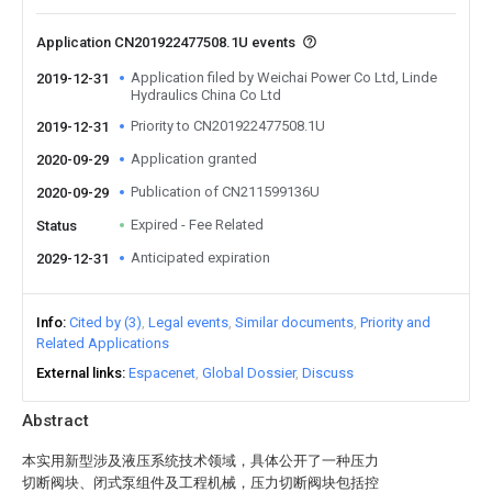
Application CN201922477508.1U events
Application filed by Weichai Power Co Ltd, Linde
2019-12-31
Hydraulics China Co Ltd
Priority to CN201922477508.1U
2019-12-31
Application granted
2020-09-29
Publication of CN211599136U
2020-09-29
Expired - Fee Related
Status
Anticipated expiration
2029-12-31
Info
Cited by (3)
Legal events
Similar documents
Priority and
Related Applications
External links
Espacenet
Global Dossier
Discuss
Abstract
本实用新型涉及液压系统技术领域，具体公开了一种压力
切断阀块、闭式泵组件及工程机械，压力切断阀块包括控