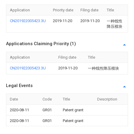
Application
Priority date
Filing date
Title
CN201922005423.3U
2019-11-20
2019-11-20
一种线性
降压模块
Applications Claiming Priority (1)
Application
Filing date
Title
CN201922005423.3U
2019-11-20
一种线性降压模块
Legal Events
Date
Code
Title
Description
2020-08-11
GR01
Patent grant
2020-08-11
GR01
Patent grant