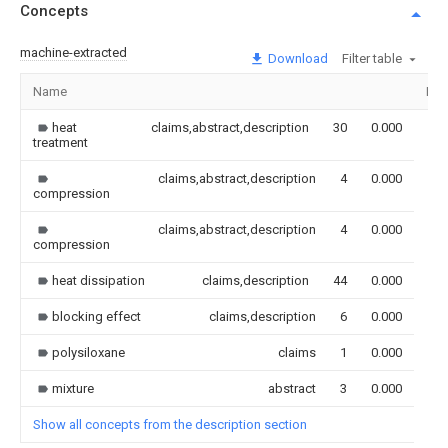
Concepts
machine-extracted
Download
Filter table
Name
Ima
heat
claims,abstract,description
30
0.000
treatment
claims,abstract,description
4
0.000
compression
claims,abstract,description
4
0.000
compression
heat dissipation
claims,description
44
0.000
blocking effect
claims,description
6
0.000
polysiloxane
claims
1
0.000
mixture
abstract
3
0.000
Show all concepts from the description section