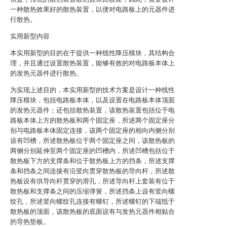
一种散热效果好的散热装置，以便对电路板上的元器件进
行散热。
实用新型内容
本实用新型的目的在于提供一种线性降压模块，其结构合
理，并且通过设置散热装置，能够有效的对电路板本体上
的发热元器件进行散热。
为实现上述目的，本实用新型的技术方案是设计一种线性
降压模块，包括电路板本体，以及设置在电路板本体顶面
的发热元器件；还包括散热装置，该散热装置包括位于电
路板本体上方的散热板和两个固定座，所述两个固定座分
别与电路板本体固定连接，该两个固定座的相向内侧分别
设有凹槽，所述散热板位于两个固定座之间，该散热板的
两侧分别延伸至两个固定座的凹槽内，所述凹槽包括位于
散热板下方的支撑条和位于散热板上方的挡条，所述支撑
条和挡条之间连接有沿竖向贯穿散热板的导向杆，所述散
热板设有供导向杆贯穿的滑孔，所述导向杆上套装有位于
散热板和支撑条之间的压缩弹簧，所述挡条上设有竖向螺
纹孔，所述竖向螺纹孔连接有螺钉，所述螺钉的下端抵于
散热板的顶面，该散热板的底面设有与发热元器件相贴合
的导热垫板。