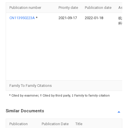
Publication number
Priority date
Publication date
Assi
CN113950223A
*
2021-09-17
2022-01-18
杭州
科技
Family To Family Citations
* Cited by examiner, † Cited by third party, ‡ Family to family citation
Similar Documents
Publication
Publication Date
Title