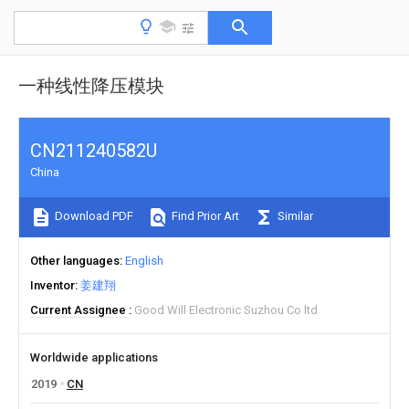
一种线性降压模块
CN211240582U
China
Download PDF
Find Prior Art
Similar
Other languages
English
Inventor
姜建翔
Current Assignee
Good Will Electronic Suzhou Co ltd
Worldwide applications
2019
CN