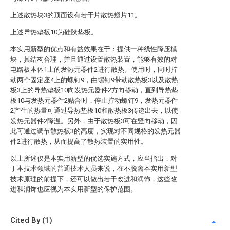
上述散热块3的顶面设有若干片散热翅片11。
上述导热垫板10为硅胶垫板。
本实用新型的优点和有益效果在于：提供一种线性降压模
块，其结构合理，并且通过设置散热装置，能够有效的对
电路板本体1上的发热元器件2进行散热。使用时，同时拧
动两个固定座4上的螺钉9，由螺钉9带动散热板3以及散热
板3上的导热垫板10向发热元器件2方向移动，直到导热垫
板10与发热元器件2贴合时，停止拧动螺钉9，发热元器件
2产生的热量可通过导热垫板10和散热板3传递出去，以使
发热元器件2降温。另外，由于散热板3可在竖向移动，因
此可通过调节散热板3的高度，实现对不同规格的发热元器
件2进行散热，从而提高了散热装置的实用性。
以上所述仅是本实用新型的优选实施方式，应当指出，对
于本技术领域的普通技术人员来说，在不脱离本实用新型
技术原理的前提下，还可以做出若干改进和润饰，这些改
进和润饰也应视为本实用新型的保护范围。
Cited By (1)