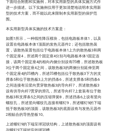
下面结合附图和实施例，对本实用新型的具体实施方式作
进一步描述。以下实施例仅用于更加清楚地说明本实用新
型的技术方案，而不能以此来限制本实用新型的保护范
围。
本实用新型具体实施的技术方案是：
如图1所示，一种线性降压模块，包括电路板本体1，以及
设置在电路板本体1顶面的发热元器件2；还包括散热装
置，该散热装置包括位于电路板本体1上方的散热板3和两
个固定座4，所述两个固定座4分别与电路板本体1固定连
接，该两个固定座4的相向内侧分别设有凹槽，所述散热板
3位于两个固定座4之间，该散热板3的两侧分别延伸至两
个固定座4的凹槽内，所述凹槽包括位于散热板3下方的支
撑条5和位于散热板3上方的挡条6，所述支撑条5和挡条6
之间连接有沿竖向贯穿散热板3的导向杆7，所述散热板3
设有供导向杆7贯穿的滑孔，所述导向杆7上套装有位于散
热板3和支撑条5之间的压缩弹簧8，所述挡条6上设有竖向
螺纹孔，所述竖向螺纹孔连接有螺钉9，所述螺钉9的下端
抵于散热板3的顶面，该散热板3的底面设有与发热元器件
2相贴合的导热垫板10。
上述螺钉9的下端呈球冠状结构，上述散热板3的顶面设有
与螺钉9下端对应的球冠槽。