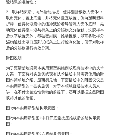
验结果的准确性；
2、取样结束后，向外拉动推板，使得翻折板收入壳体中，
取出壳体，盖上底盖，并将壳体竖直放置，侧向掰断塑料
折棒，使得储液囊中的缓冲液沿着导管流入壳体底部，晃
动壳体使得缓冲液与棉条上的分泌物充分接触，洗脱样本
后水平放置壳体，戳破密封膜，推动推板，即可将取样分
泌物通过出液口压到试纸条上进行检测化验，便于对取样
后的分泌物进行有效分离。
附图说明
为了更清楚地说明本实用新型实施例或现有技术中的技术
方案，下面将对实施例或现有技术描述中所需要使用的附
图作简单地介绍。显而易见地，下面描述中的附图仅仅是
本实用新型的一些实施例，对于本领域普通技术人员来
讲，在不付出创造性劳动的前提下，还可以根据这些附图
获得其他的附图。
图1为本实用新型结构示意图；
图2为本实用新型图1中打开底盖按压推板后的结构示意
图；
图3为本实用新型图2右视结构示意图；