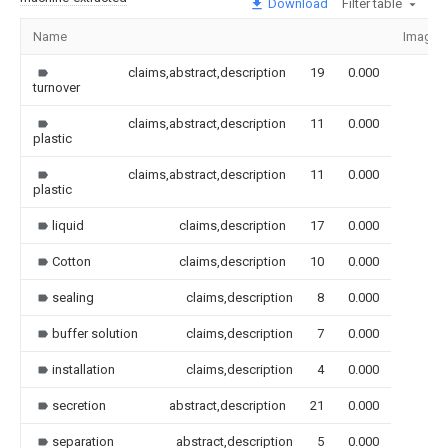
Download
Filter table
Name
Image
claims,abstract,description
19
0.000
turnover
claims,abstract,description
11
0.000
plastic
claims,abstract,description
11
0.000
plastic
liquid
claims,description
17
0.000
Cotton
claims,description
10
0.000
sealing
claims,description
8
0.000
buffer solution
claims,description
7
0.000
installation
claims,description
4
0.000
secretion
abstract,description
21
0.000
separation
abstract,description
5
0.000