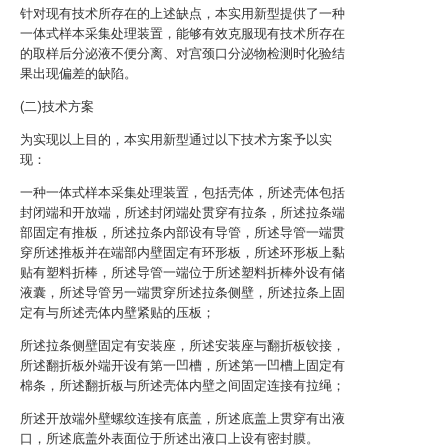
针对现有技术所存在的上述缺点，本实用新型提供了一种
一体式样本采集处理装置，能够有效克服现有技术所存在
的取样后分泌液不便分离、对宫颈口分泌物检测时化验结
果出现偏差的缺陷。
(二)技术方案
为实现以上目的，本实用新型通过以下技术方案予以实
现：
一种一体式样本采集处理装置，包括壳体，所述壳体包括
封闭端和开放端，所述封闭端处贯穿有拉条，所述拉条端
部固定有推板，所述拉条内部设有导管，所述导管一端贯
穿所述推板并在端部内壁固定有环形板，所述环形板上黏
贴有塑料折棒，所述导管一端位于所述塑料折棒外设有储
液囊，所述导管另一端贯穿所述拉条侧壁，所述拉条上固
定有与所述壳体内壁紧贴的压板；
所述拉条侧壁固定有安装座，所述安装座与翻折板铰接，
所述翻折板外端开设有第一凹槽，所述第一凹槽上固定有
棉条，所述翻折板与所述壳体内壁之间固定连接有拉绳；
所述开放端外壁螺纹连接有底盖，所述底盖上贯穿有出液
口，所述底盖外表面位于所述出液口上设有密封膜。