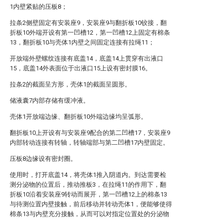
1内壁紧贴的压板8；
拉条2侧壁固定有安装座9，安装座9与翻折板10铰接，翻
折板10外端开设有第一凹槽12，第一凹槽12上固定有棉条
13，翻折板10与壳体1内壁之间固定连接有拉绳11；
开放端外壁螺纹连接有底盖14，底盖14上贯穿有出液口
15，底盖14外表面位于出液口15上设有密封膜16。
拉条2的截面呈方形，壳体1的截面呈圆形。
储液囊7内部存储有缓冲液。
壳体1开放端边缘、翻折板10外端边缘均呈弧形。
翻折板10上开设有与安装座9配合的第二凹槽17，安装座9
内部转动连接有转轴，转轴端部与第二凹槽17内壁固定。
压板8边缘设有密封圈。
使用时，打开底盖14，将壳体1推入阴道内。到达需要检
测分泌物的位置后，推动推板3，在拉绳11的作用下，翻
折板10沿着安装座9转动而展开，第一凹槽12上的棉条13
与待测位置内壁接触，前后移动并转动壳体1，便能够使得
棉条13与内壁充分接触，从而可以对指定位置处的分泌物