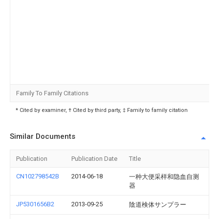
Family To Family Citations
* Cited by examiner, † Cited by third party, ‡ Family to family citation
Similar Documents
Publication
Publication Date
Title
CN102798542B
2014-06-18
一种大便采样和隐血自测
器
JP5301656B2
2013-09-25
陰道検体サンプラー