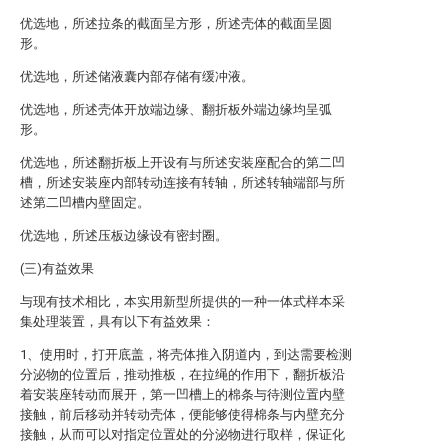
优选地，所述拉条的截面呈方形，所述壳体的截面呈圆
形。
优选地，所述储液囊内部存储有缓冲液。
优选地，所述壳体开放端边缘、翻折板外端边缘均呈弧
形。
优选地，所述翻折板上开设有与所述安装座配合的第二凹
槽，所述安装座内部转动连接有转轴，所述转轴端部与所
述第二凹槽内壁固定。
优选地，所述压板边缘设有密封圈。
(三)有益效果
与现有技术相比，本实用新型所提供的一种一体式样本采
集处理装置，具有以下有益效果：
1、使用时，打开底盖，将壳体推入阴道内，到达需要检测
分泌物的位置后，推动推板，在拉绳的作用下，翻折板沿
着安装座转动而展开，第一凹槽上的棉条与待测位置内壁
接触，前后移动并转动壳体，便能够使得棉条与内壁充分
接触，从而可以对指定位置处的分泌物进行取样，保证化