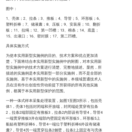
图中：
1、壳体；2、拉条；3、推板；4、导管；5、环形板；6、
塑料折棒；7、储液囊；8、压板；9、安装座；10、翻折
板；11、拉绳；12、第一凹槽；13、棉条；14、底盖；
15、出液口；16、密封膜；17、第二凹槽。
具体实施方式
为使本实用新型实施例的目的、技术方案和优点更加清
楚，下面将结合本实用新型实施例中的附图，对本实用新
型实施例中的技术方案进行清楚、完整地描述。显然，所
描述的实施例是本实用新型一部分实施例，而不是全部的
实施例。基于本实用新型中的实施例，本领域普通技术人
员在没有作出创造性劳动前提下所获得的所有其他实施
例，都属于本实用新型保护的范围。
一种一体式样本采集处理装置，如图1至图3所示，包括壳
体1，壳体1包括封闭端和开放端，封闭端处贯穿有拉条
2，拉条2端部固定有推板3，拉条2内部设有导管4，导管4
一端贯穿推板3并在端部内壁固定有环形板5，环形板5上
黏贴有塑料折棒6，导管4一端位于塑料折棒6外设有储液
囊7，导管4另一端贯穿拉条2侧壁，拉条2上固定有与壳体