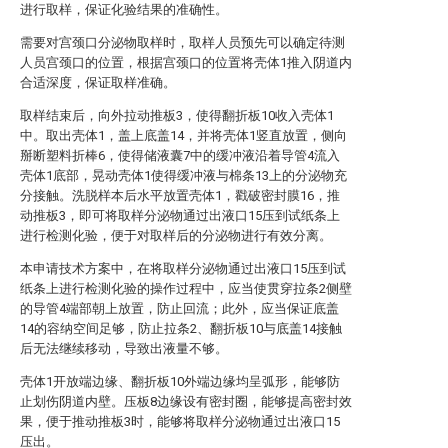
进行取样，保证化验结果的准确性。
需要对宫颈口分泌物取样时，取样人员预先可以确定待测
人员宫颈口的位置，根据宫颈口的位置将壳体1推入阴道内
合适深度，保证取样准确。
取样结束后，向外拉动推板3，使得翻折板10收入壳体1
中。取出壳体1，盖上底盖14，并将壳体1竖直放置，侧向
掰断塑料折棒6，使得储液囊7中的缓冲液沿着导管4流入
壳体1底部，晃动壳体1使得缓冲液与棉条13上的分泌物充
分接触。洗脱样本后水平放置壳体1，戳破密封膜16，推
动推板3，即可将取样分泌物通过出液口15压到试纸条上
进行检测化验，便于对取样后的分泌物进行有效分离。
本申请技术方案中，在将取样分泌物通过出液口15压到试
纸条上进行检测化验的操作过程中，应当使贯穿拉条2侧壁
的导管4端部朝上放置，防止回流；此外，应当保证底盖
14的容纳空间足够，防止拉条2、翻折板10与底盖14接触
后无法继续移动，导致出液量不够。
壳体1开放端边缘、翻折板10外端边缘均呈弧形，能够防
止划伤阴道内壁。压板8边缘设有密封圈，能够提高密封效
果，便于推动推板3时，能够将取样分泌物通过出液口15
压出。