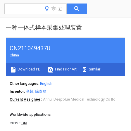
一种一体式样本采集处理装置
CN211049437U
China
Download PDF
Find Prior Art
Similar
Other languages
English
Inventor
张超
陈奉玲
Current Assignee
Anhui Deepblue Medical Technology Co ltd
Worldwide applications
2019
CN