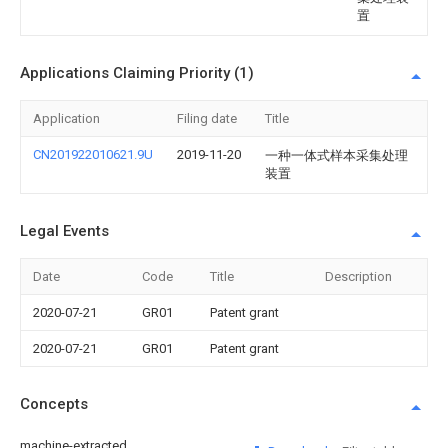
置
Applications Claiming Priority (1)
Application
Filing date
Title
CN201922010621.9U
2019-11-20
一种一体式样本采集处理
装置
Legal Events
Date
Code
Title
Description
2020-07-21
GR01
Patent grant
2020-07-21
GR01
Patent grant
Concepts
machine-extracted