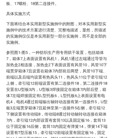
板、17螺栓、18第二连接件。
具体实施方式
下面将结合本实用新型实施例中的附图，对本实用新型实
施例中的技术方案进行清楚、完整地描述，显然，所描述
的实施例仅仅是本实用新型一部分实施例，而不是全部的
实施例。
参照图1-图5，一种纺织生产用专用烘干装置，包括箱体
7，箱体7上表面设置有风机1，风机1通过左端通过导管与
加热盒2相连接，加热盒2下表面设置有风管10，风管10下
端贯穿箱体7且设置在箱体7内部前后两壁，风管10下端、
前端以及后端均设置有热风头11，热风头11位于牵引辊12
上侧，牵引辊12前端设置有第二连接件18，第二连接件18
安置在U型板3内，U型板3焊接固定在箱体7内部后壁，箱
体7左端焊接固定有L型托板6，L型托板6上表面设置有电
机4，电机4通过前端输出轴转动连接有第一连接件5，U型
板3左端贯穿箱体7且延伸至第一连接件5右侧，牵引辊12
下侧设置有传动辊8，传动辊8通过转动轴转动连接在箱体
7内，牵引辊12内部设置有套筒13以及固定板16，套筒13
位于固定板16后侧，套筒13内固定有弹簧14，弹簧14下端
设置有T型压板15，牵引辊12前端设置有固定板16，固定