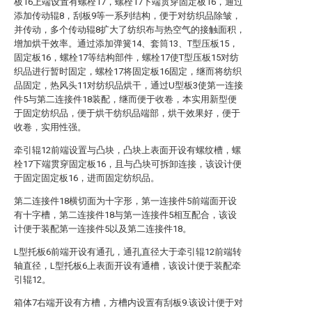
板16上端设置有螺栓17，螺栓17下端贯穿固定板16，通过
添加传动辊8，刮板9等一系列结构，便于对纺织品除皱，
并传动，多个传动辊8扩大了纺织布与热空气的接触面积，
增加烘干效率。通过添加弹簧14、套筒13、T型压板15，
固定板16，螺栓17等结构部件，螺栓17使T型压板15对纺
织品进行暂时固定，螺栓17将固定板16固定，继而将纺织
品固定，热风头11对纺织品烘干，通过U型板3使第一连接
件5与第二连接件18装配，继而便于收卷，本实用新型便
于固定纺织品，便于烘干纺织品端部，烘干效果好，便于
收卷，实用性强。
牵引辊12前端设置与凸块，凸块上表面开设有螺纹槽，螺
栓17下端贯穿固定板16，且与凸块可拆卸连接，该设计便
于固定固定板16，进而固定纺织品。
第二连接件18横切面为十字形，第一连接件5前端面开设
有十字槽，第二连接件18与第一连接件5相互配合，该设
计便于装配第一连接件5以及第二连接件18。
L型托板6前端开设有通孔，通孔直径大于牵引辊12前端转
轴直径，L型托板6上表面开设有通槽，该设计便于装配牵
引辊12。
箱体7右端开设有方槽，方槽内设置有刮板9.该设计便于对