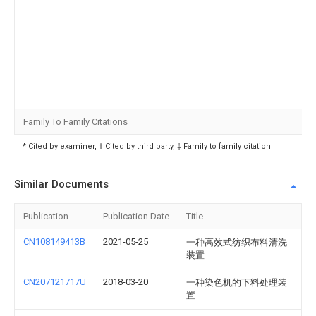
Family To Family Citations
* Cited by examiner, † Cited by third party, ‡ Family to family citation
Similar Documents
Publication
Publication Date
Title
CN108149413B
2021-05-25
一种高效式纺织布料清洗
装置
CN207121717U
2018-03-20
一种染色机的下料处理装
置