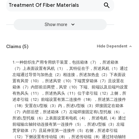
Treatment Of Fiber Materials
Show more
Claims
(5)
Hide Dependent
1.一种纺织生产用专用烘干装置，包括箱体（7），所述箱体
（7）上表面设置有风机（1），其特征在于，所述风机（1）通过
左端通过导管与加热盒（2）相连接，所述加热盒（2）下表面设
置有风管（10），所述风管（10）下端贯穿箱体（7）且设置在
箱体（7）内部前后两壁，风管（10）下端、前端以及后端均设置
有热风头（11），所述热风头（11）位于牵引辊（12）上侧，所
述牵引辊（12）前端设置有第二连接件（18），所述第二连接件
（18）安置在U型板（3）内，所述U型板（3）焊接固定在箱体
（7）内部后壁，所述箱体（7）左端焊接固定有L型托板（6），
所述L型托板（6）上表面设置有电机（4），所述电机（4）通过
前端输出轴转动连接有第一连接件（5），所述U型板（3）左端
贯穿箱体（7）且延伸至第一连接件（5）右侧，所述牵引辊
（12）下侧设置有传动辊（8），所述传动辊（8）通过转动轴转