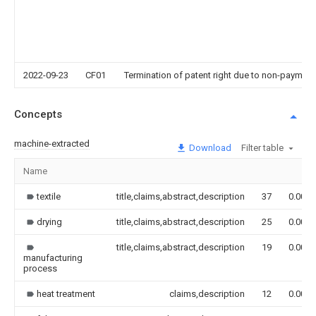
2022-09-23
CF01
Termination of patent right due to non-payment
Concepts
machine-extracted
Download
Filter table
Name
textile
title,claims,abstract,description
37
0.000
drying
title,claims,abstract,description
25
0.000
title,claims,abstract,description
19
0.000
manufacturing
process
heat treatment
claims,description
12
0.000