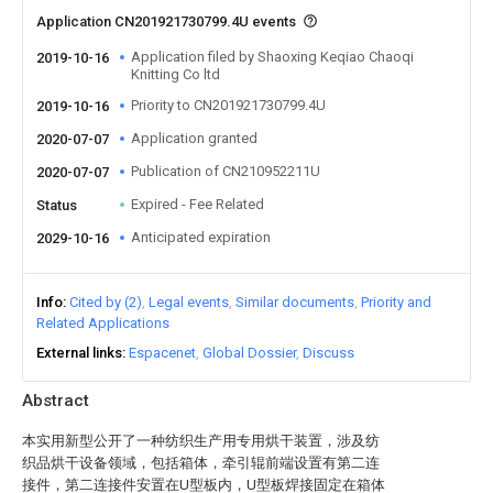
Application CN201921730799.4U events
Application filed by Shaoxing Keqiao Chaoqi
2019-10-16
Knitting Co ltd
Priority to CN201921730799.4U
2019-10-16
Application granted
2020-07-07
Publication of CN210952211U
2020-07-07
Expired - Fee Related
Status
Anticipated expiration
2029-10-16
Info
Cited by (2)
Legal events
Similar documents
Priority and
Related Applications
External links
Espacenet
Global Dossier
Discuss
Abstract
本实用新型公开了一种纺织生产用专用烘干装置，涉及纺
织品烘干设备领域，包括箱体，牵引辊前端设置有第二连
接件，第二连接件安置在U型板内，U型板焊接固定在箱体