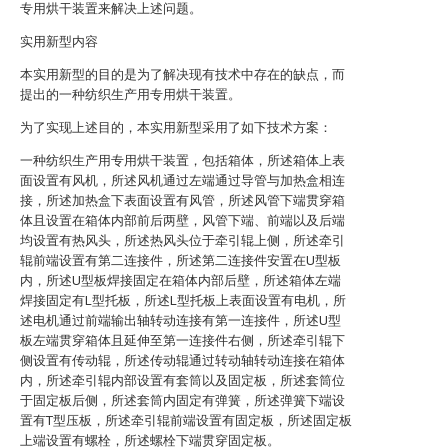
专用烘干装置来解决上述问题。
实用新型内容
本实用新型的目的是为了解决现有技术中存在的缺点，而
提出的一种纺织生产用专用烘干装置。
为了实现上述目的，本实用新型采用了如下技术方案：
一种纺织生产用专用烘干装置，包括箱体，所述箱体上表
面设置有风机，所述风机通过左端通过导管与加热盒相连
接，所述加热盒下表面设置有风管，所述风管下端贯穿箱
体且设置在箱体内部前后两壁，风管下端、前端以及后端
均设置有热风头，所述热风头位于牵引辊上侧，所述牵引
辊前端设置有第二连接件，所述第二连接件安置在U型板
内，所述U型板焊接固定在箱体内部后壁，所述箱体左端
焊接固定有L型托板，所述L型托板上表面设置有电机，所
述电机通过前端输出轴转动连接有第一连接件，所述U型
板左端贯穿箱体且延伸至第一连接件右侧，所述牵引辊下
侧设置有传动辊，所述传动辊通过转动轴转动连接在箱体
内，所述牵引辊内部设置有套筒以及固定板，所述套筒位
于固定板后侧，所述套筒内固定有弹簧，所述弹簧下端设
置有T型压板，所述牵引辊前端设置有固定板，所述固定板
上端设置有螺栓，所述螺栓下端贯穿固定板。