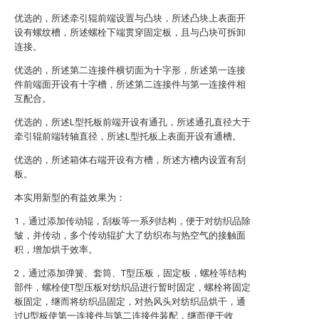
优选的，所述牵引辊前端设置与凸块，所述凸块上表面开
设有螺纹槽，所述螺栓下端贯穿固定板，且与凸块可拆卸
连接。
优选的，所述第二连接件横切面为十字形，所述第一连接
件前端面开设有十字槽，所述第二连接件与第一连接件相
互配合。
优选的，所述L型托板前端开设有通孔，所述通孔直径大于
牵引辊前端转轴直径，所述L型托板上表面开设有通槽。
优选的，所述箱体右端开设有方槽，所述方槽内设置有刮
板。
本实用新型的有益效果为：
1，通过添加传动辊，刮板等一系列结构，便于对纺织品除
皱，并传动，多个传动辊扩大了纺织布与热空气的接触面
积，增加烘干效率。
2，通过添加弹簧、套筒、T型压板，固定板，螺栓等结构
部件，螺栓使T型压板对纺织品进行暂时固定，螺栓将固定
板固定，继而将纺织品固定，对热风头对纺织品烘干，通
过U型板使第一连接件与第二连接件装配，继而便于收