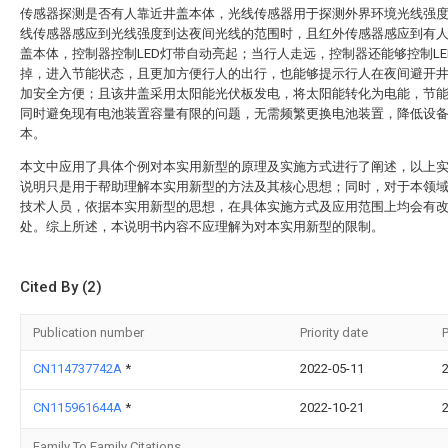
传感器探测是否有人靠近井盖本体，光线传感器用于探测外界环境光线强
线传感器感应到光线强度到达夜间光线的范围时，且红外传感器感应到有
盖本体，控制器控制LED灯带自动亮起；当行人走远，控制器还能够控制LE
掉，进入节能状态，且更加方便行人的出行，也能够提示行人在夜间避开
加安全方便；且该井盖采用太阳能光伏板发电，将太阳能转化为电能，节
同时避免现有电池装置容量有限的问题，无需频繁更换电池装置，降低设
本。
本文中应用了具体个例对本实用新型的原理及实施方式进行了阐述，以上
说明只是用于帮助理解本实用新型的方法及其核心思想；同时，对于本领
技术人员，依据本实用新型的思想，在具体实施方式及应用范围上均会有
处。综上所述，本说明书内容不应理解为对本实用新型的限制。
Cited By (2)
Publication number
Priority date
P
CN114737742A
*
2022-05-11
CN115961644A
*
2022-10-21
Family To Family Citations