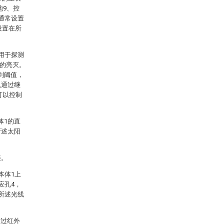
池9、控
通常设置
设置在所
用于探测
带的亮灭。
到阈值，
以通过继
可以控制
体1的直
所述太阳
接。
本体1上
应孔4，
所述光线
通过红外