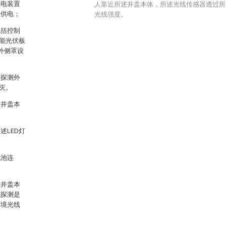
供电装置
人靠近所述井盖本体，所述光线传感器透过所
置供电；
光线强度。
包括控制
能光伏板
外侧罩设
于探测外
灭。
述井盖本
LED灯
电池连
述井盖本
孔探测是
环境光线