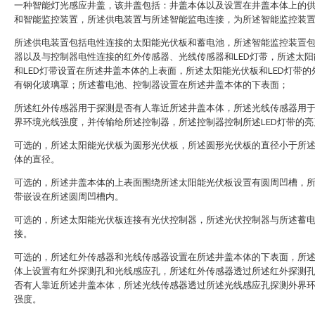
一种智能灯光感应井盖，该井盖包括：井盖本体以及设置在井盖本体上的
和智能监控装置，所述供电装置与所述智能监电连接，为所述智能监控装
所述供电装置包括电性连接的太阳能光伏板和蓄电池，所述智能监控装置
器以及与控制器电性连接的红外传感器、光线传感器和LED灯带，所述太阳
和LED灯带设置在所述井盖本体的上表面，所述太阳能光伏板和LED灯带的
有钢化玻璃罩；所述蓄电池、控制器设置在所述井盖本体的下表面；
所述红外传感器用于探测是否有人靠近所述井盖本体，所述光线传感器用
界环境光线强度，并传输给所述控制器，所述控制器控制所述LED灯带的亮
可选的，所述太阳能光伏板为圆形光伏板，所述圆形光伏板的直径小于所
体的直径。
可选的，所述井盖本体的上表面围绕所述太阳能光伏板设置有圆周凹槽，所述
带嵌设在所述圆周凹槽内。
可选的，所述太阳能光伏板连接有光伏控制器，所述光伏控制器与所述蓄
接。
可选的，所述红外传感器和光线传感器设置在所述井盖本体的下表面，所
体上设置有红外探测孔和光线感应孔，所述红外传感器透过所述红外探测
否有人靠近所述井盖本体，所述光线传感器透过所述光线感应孔探测外界
强度。