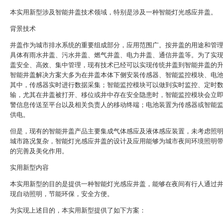
本实用新型涉及智能井盖技术领域，特别是涉及一种智能灯光感应井盖。
背景技术
井盖作为城市排水系统的重要组成部分，应用范围广。按井盖的用途和管
具体有雨水井盖、污水井盖、燃气井盖、电力井盖、通信井盖等。为了实
盖安全、高效、集中管理，现有技术已经可以实现传统井盖到智能井盖的
智能井盖解决方案大多为在井盖本体下侧安装传感器、智能监控模块、电
其中，传感器实时进行数据采集；智能监控模块可以做到实时监控、定时
输，尤其在井盖被打开、移位或井中存在安全隐患时，智能监控模块会立
警信息传送至平台以及相关负责人的移动终端；电池装置为传感器或智能
供电。
但是，现有的智能井盖产品主要集成气体感应及液体感应装置，未考虑照
城市路况复杂，智能灯光感应井盖的设计及应用能够为城市夜间环境照明
的完善及美化作用。
实用新型内容
本实用新型的目的是提供一种智能灯光感应井盖，能够在夜间有行人通过
现自动照明，节能环保，安全方便。
为实现上述目的，本实用新型提供了如下方案：