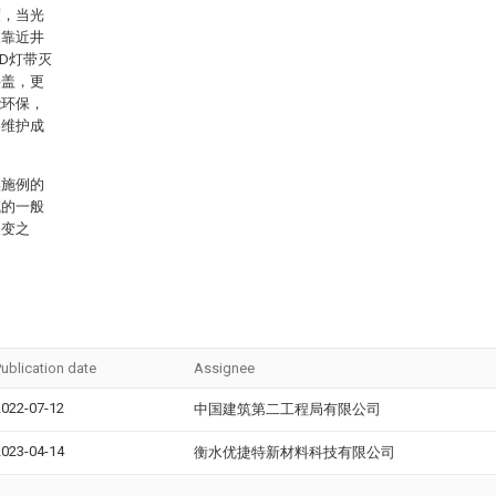
度，当光
人靠近井
D灯带灭
井盖，更
能环保，
备维护成
实施例的
域的一般
改变之
ublication date
Assignee
2022-07-12
中国建筑第二工程局有限公司
2023-04-14
衡水优捷特新材料科技有限公司