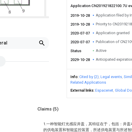
Application CN201921822100.7U e
Application filed by I
2019-10-28
Priority to CN201921
2019-10-28
Application granted
2020-07-07
Publication of CN21
2020-07-07
eral
Active
Status
Anticipated expiratio
2029-10-28
Info
Cited by (2)
Legal events
Simi
Related Applications
External links
Espacenet
Global Do
Claims
(5)
1.一种智能灯光感应井盖，其特征在于，包括：井
的供电装置和智能监控装置，所述供电装置与所述智