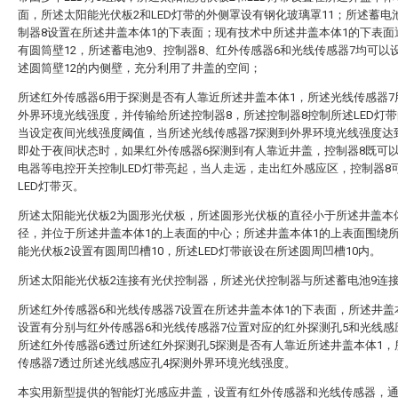
面，所述太阳能光伏板2和LED灯带的外侧罩设有钢化玻璃罩11；所述蓄电
制器8设置在所述井盖本体1的下表面；现有技术中所述井盖本体1的下表面
有圆筒壁12，所述蓄电池9、控制器8、红外传感器6和光线传感器7均可以
述圆筒壁12的内侧壁，充分利用了井盖的空间；
所述红外传感器6用于探测是否有人靠近所述井盖本体1，所述光线传感器7
外界环境光线强度，并传输给所述控制器8，所述控制器8控制所述LED灯
当设定夜间光线强度阈值，当所述光线传感器7探测到外界环境光线强度达
即处于夜间状态时，如果红外传感器6探测到有人靠近井盖，控制器8既可
电器等电控开关控制LED灯带亮起，当人走远，走出红外感应区，控制器8
LED灯带灭。
所述太阳能光伏板2为圆形光伏板，所述圆形光伏板的直径小于所述井盖本
径，并位于所述井盖本体1的上表面的中心；所述井盖本体1的上表面围绕
能光伏板2设置有圆周凹槽10，所述LED灯带嵌设在所述圆周凹槽10内。
所述太阳能光伏板2连接有光伏控制器，所述光伏控制器与所述蓄电池9连
所述红外传感器6和光线传感器7设置在所述井盖本体1的下表面，所述井盖
设置有分别与红外传感器6和光线传感器7位置对应的红外探测孔5和光线感
所述红外传感器6透过所述红外探测孔5探测是否有人靠近所述井盖本体1，
传感器7透过所述光线感应孔4探测外界环境光线强度。
本实用新型提供的智能灯光感应井盖，设置有红外传感器和光线传感器，