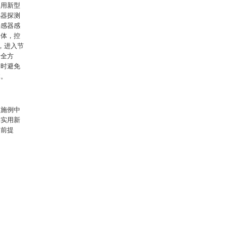
实用新型
感器探测
传感器感
本体，控
，进入节
安全方
同时避免
本。
实施例中
本实用新
的前提