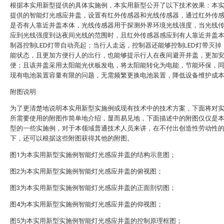
根据本实用新型提供的具体实施例，本实用新型公开了以下技术效果：本
提供的智能灯光感应井盖，设置有红外传感器和光线传感器，通过红外传
是否有人靠近井盖本体，光线传感器用于探测外界环境光线强度，当光线
应到光线强度到达夜间光线的范围时，且红外传感器感应到有人靠近井盖
制器控制LED灯带自动亮起；当行人走远，控制器还能够控制LED灯带灭掉
能状态，且更加方便行人的出行，也能够提示行人在夜间避开井盖，更加
便；且该井盖采用太阳能光伏板发电，将太阳能转化为电能，节能环保，
现有电池装置容量有限的问题，无需频繁更换电池装置，降低设备维护成
附图说明
为了更清楚地说明本实用新型实施例或现有技术中的技术方案，下面将对
所需要使用的附图作简单地介绍，显而易见地，下面描述中的附图仅仅是
型的一些实施例，对于本领域普通技术人员来讲，在不付出创造性劳动性
下，还可以根据这些附图获得其他的附图。
图1为本实用新型实施例智能灯光感应井盖的结构示意图；
图2为本实用新型实施例智能灯光感应井盖的俯视图；
图3为本实用新型实施例智能灯光感应井盖的正面剖切图；
图4为本实用新型实施例智能灯光感应井盖的仰视图；
图5为本实用新型实施例智能灯光感应井盖的控制原理框图；