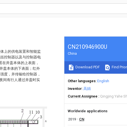
CN210946900U
本体上的供电装置和智能监
China
包括控制器以及与控制器电
设置在井盖本体的上表面，
Download PDF
Find Prior
在井盖本体的下表面；红外
线强度，并传输给控制器，
在夜间有行人通过井盖时实
Other languages
English
Inventor
高娟
Current Assignee
Qingjing Yahe S
Worldwide applications
2019
CN