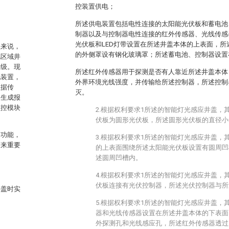
控装置供电；
所述供电装置包括电性连接的太阳能光伏板和蓄电池
制器以及与控制器电性连接的红外传感器、光线传感
光伏板和LED灯带设置在所述井盖本体的上表面，所
理来说，
的外侧罩设有钢化玻璃罩；所述蓄电池、控制器设置
现区域井
升级。现
所述红外传感器用于探测是否有人靠近所述井盖本体
池装置，
外界环境光线强度，并传输给所述控制器，所述控制
数据传
灭。
即生成报
监控模块
2.根据权利要求1所述的智能灯光感应井盖，
伏板为圆形光伏板，所述圆形光伏板的直径小
明功能，
3.根据权利要求1所述的智能灯光感应井盖，
带来重要
的上表面围绕所述太阳能光伏板设置有圆周凹
述圆周凹槽内。
4.根据权利要求1所述的智能灯光感应井盖，
伏板连接有光伏控制器，所述光伏控制器与所
井盖时实
5.根据权利要求1所述的智能灯光感应井盖，
器和光线传感器设置在所述井盖本体的下表面
外探测孔和光线感应孔，所述红外传感器透过