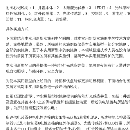
附图标记说明：1、井盖本体；2、太阳能光伏板；3、LED灯；4、光线感应
红外探测孔；6、红外传感器；7、光线传感器；8、控制器；9、蓄电池；1
凹槽；11、钢化玻璃罩；12、圆筒壁。
具体实施方式
下面将结合本实用新型实施例中的附图，对本实用新型实施例中的技术方
楚、完整地描述，显然，所描述的实施例仅仅是本实用新型一部分实施例
全部的实施例。基于本实用新型中的实施例，本领域普通技术人员在没有
性劳动前提下所获得的所有其他实施例，都属于本实用新型保护的范围。
本实用新型的目的是提供一种智能灯光感应井盖，能够在夜间有行人通过
现自动照明，节能环保，安全方便。
为使本实用新型的上述目的、特征和优点能够更加明显易懂，下面结合附
实施方式对本实用新型作进一步详细的说明。
如图1至图5所示，本实用新型实施例提供的智能灯光感应井盖，包括：井盖
及设置在井盖本体1上的供电装置和智能监控装置，所述供电装置与所述智
接，为所述智能监控装置供电；
所述供电装置包括电性连接的太阳能光伏板2和蓄电池9，所述智能监控装
制器8以及与控制器8电性连接的红外传感器6、光线传感器7和LED灯带，所
带由多个LED灯3组成，所述太阳能光伏板2和LED灯带设置在所述井盖本体