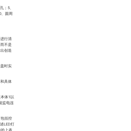
孔；5、
0、圆周
案进行清
，而不是
做出创造
井盖时实
图和具体
本体1以
能监电连
置包括控
述LED灯
1的上表