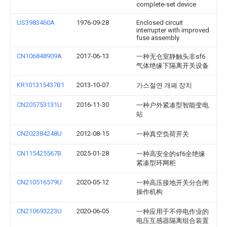
complete-set device
US3983460A
1976-09-28
Enclosed circuit
interrupter with improved
fuse assembly
CN106848909A
2017-06-13
一种无仓室静触头非sf6
气体绝缘下隔离开关设备
KR101315437B1
2013-10-07
가스절연 개폐 장치
CN205753131U
2016-11-30
一种户外紧凑型智能变电
站
CN202384248U
2012-08-15
一种真空负荷开关
CN115425567B
2025-01-28
一种高安全的sf6全绝缘
紧凑型环网柜
CN210516579U
2020-05-12
一种高压接地开关分合闸
操作机构
CN210693223U
2020-06-05
一种应用于不停电作业的
电压互感器隔离组合装置