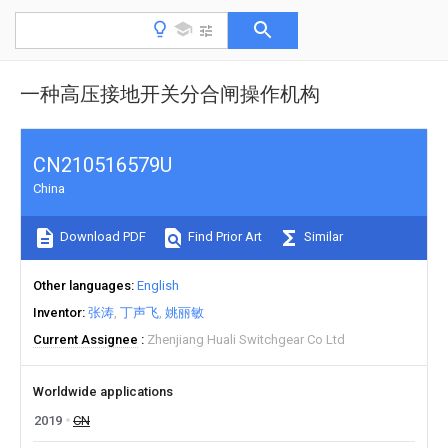
一种高压接地开关分合闸操作机构
CN210516579U
China
Download PDF
Find Prior Art
Similar
Other languages
English
Inventor
张涛
丁声飞
姚丽敏
Current Assignee
Zhenjiang Huali Switchgear Co Ltd
Worldwide applications
2019
CN