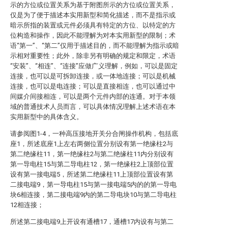
示的方位或位置关系为基于附图所示的方位或位置关系，
仅是为了便于描述本实用新型和简化描述，而不是指示或
暗示所指的装置或元件必须具有特定的方位、以特定的方
位构造和操作，因此不能理解为对本实用新型的限制；术
语“第一”、“第二”仅用于描述目的，而不能理解为指示或暗
示相对重要性；此外，除非另有明确的规定和限定，术语
“安装”、“相连”、“连接”应做广义理解，例如，可以是固定
连接，也可以是可拆卸连接，或一体地连接；可以是机械
连接，也可以是电连接；可以是直接相连，也可以通过中
间媒介间接相连，可以是两个元件内部的连通。对于本领
域的普通技术人员而言，可以具体情况理解上述术语在本
实用新型中的具体含义。
请参阅图1-4，一种高压接地开关分合闸操作机构，包括底
座1，所述底座1上左右两侧位置分别设有第一绝缘柱2与
第二绝缘柱11，第一绝缘柱2与第二绝缘柱11内分别设有
第一导电柱15与第二导电柱12，第一绝缘柱2上顶部位置
设有第一接电端5，所述第二绝缘柱11上顶部位置设有第
二接电端9，第一导电柱15与第一接电端5内的的第一导电
块6相连接，第二接电端9内的第二导电块10与第二导电柱
12相连接；
所述第二接电端9上开设有通槽17，通槽17内设有与第二