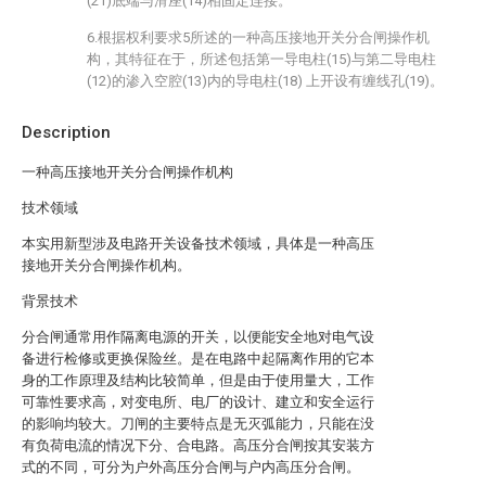
(21)底端与滑座(14)相固定连接。
6.根据权利要求5所述的一种高压接地开关分合闸操作机
构，其特征在于，所述包括第一导电柱(15)与第二导电柱
(12)的渗入空腔(13)内的导电柱(18) 上开设有缠线孔(19)。
Description
一种高压接地开关分合闸操作机构
技术领域
本实用新型涉及电路开关设备技术领域，具体是一种高压
接地开关分合闸操作机构。
背景技术
分合闸通常用作隔离电源的开关，以便能安全地对电气设
备进行检修或更换保险丝。是在电路中起隔离作用的它本
身的工作原理及结构比较简单，但是由于使用量大，工作
可靠性要求高，对变电所、电厂的设计、建立和安全运行
的影响均较大。刀闸的主要特点是无灭弧能力，只能在没
有负荷电流的情况下分、合电路。高压分合闸按其安装方
式的不同，可分为户外高压分合闸与户内高压分合闸。