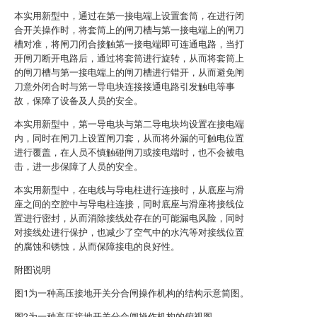
本实用新型中，通过在第一接电端上设置套筒，在进行闭
合开关操作时，将套筒上的闸刀槽与第一接电端上的闸刀
槽对准，将闸刀闭合接触第一接电端即可连通电路，当打
开闸刀断开电路后，通过将套筒进行旋转，从而将套筒上
的闸刀槽与第一接电端上的闸刀槽进行错开，从而避免闸
刀意外闭合时与第一导电块连接接通电路引发触电等事
故，保障了设备及人员的安全。
本实用新型中，第一导电块与第二导电块均设置在接电端
内，同时在闸刀上设置闸刀套，从而将外漏的可触电位置
进行覆盖，在人员不慎触碰闸刀或接电端时，也不会被电
击，进一步保障了人员的安全。
本实用新型中，在电线与导电柱进行连接时，从底座与滑
座之间的空腔中与导电柱连接，同时底座与滑座将接线位
置进行密封，从而消除接线处存在的可能漏电风险，同时
对接线处进行保护，也减少了空气中的水汽等对接线位置
的腐蚀和锈蚀，从而保障接电的良好性。
附图说明
图1为一种高压接地开关分合闸操作机构的结构示意简图。
图2为一种高压接地开关分合闸操作机构的俯视图。