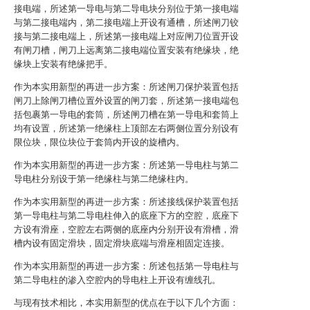
接电端，所述第一导电与第二导电块分别位于第一接电端
与第二接电端内，第二接电端上开设有通槽，所述闸刀铰
接与第二接电端上，所述第一接电端上对应闸刀位置开设
有闸刀槽，闸刀上远离第二接电端位置安装有绝缘块，绝
缘块上安装有绝缘把手。
作为本实用新型的再进一步方案：所述闸刀保护装置包括
闸刀上除闸刀槽位置外设置的闸刀套，所述第一接电端包
括包裹第一导电的套筒，所述闸刀槽在第一导电和套筒上
均有设置，所述第一绝缘柱上顶部左右两侧位置分别设有
限位块，限位块位于套筒内开设的旋槽内。
作为本实用新型的再进一步方案：所述第一导电柱与第二
导电柱分别设于第一绝缘柱与第二绝缘柱内。
作为本实用新型的再进一步方案：所述接线保护装置包括
第一导电柱与第二导电柱伸入的底座下方的空腔，底座下
方设有滑座，空腔左右两侧的底座内分别开设有滑槽，滑
槽内设有固定滑块，固定滑块底端与滑座相固定连接。
作为本实用新型的再进一步方案：所述包括第一导电柱与
第二导电柱的渗入空腔内的导电柱上开设有缠线孔。
与现有技术相比，本实用新型的优点在于以下几个方面：