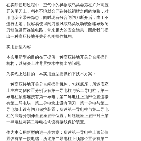
在实际使用过程中，空气中的异物或鸟类会落在户外高压
开关闸刀上，稍有不慎就会导致接线铜牌之间的短路，对
用电安全带来隐患，同时现有分合闸闸刀断开后，由于不
进行固定，很容易使得闸刀被风或鸟类吹动或触碰导致闸
刀移位进而连通电路，带来极大的安全隐患，因此我们提
出一种高压接地开关分合闸操作机构。
实用新型内容
本实用新型的目的在于提供一种高压接地开关分合闸操作
机构，以解决上述背景技术中提出的问题。
为实现上述目的，本实用新型提供如下技术方案：
一种高压接地开关分合闸操作机构，包括底座，所述底座
上左右两侧位置分别设有第一导电柱与第二导电柱，第一
导电柱顶部连接有第一导电，第二导电柱上顶部位置连接
有第二导电块，第二导电块上设有闸刀，第一导电与第二
导电块上设有闸刀保护装置，所述第一导电柱与第二导电
柱的底端分别伸至底座底部位置，所述底座上底部对应第
一导电柱与第二导电柱均设有接线保护装置。
作为本实用新型的进一步方案：所述第一导电柱上顶部位
置设有第一接电端，所述第二导电柱上顶部位置设有第二