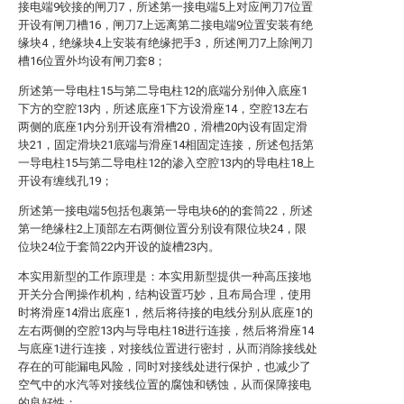
接电端9铰接的闸刀7，所述第一接电端5上对应闸刀7位置
开设有闸刀槽16，闸刀7上远离第二接电端9位置安装有绝
缘块4，绝缘块4上安装有绝缘把手3，所述闸刀7上除闸刀
槽16位置外均设有闸刀套8；
所述第一导电柱15与第二导电柱12的底端分别伸入底座1
下方的空腔13内，所述底座1下方设滑座14，空腔13左右
两侧的底座1内分别开设有滑槽20，滑槽20内设有固定滑
块21，固定滑块21底端与滑座14相固定连接，所述包括第
一导电柱15与第二导电柱12的渗入空腔13内的导电柱18上
开设有缠线孔19；
所述第一接电端5包括包裹第一导电块6的的套筒22，所述
第一绝缘柱2上顶部左右两侧位置分别设有限位块24，限
位块24位于套筒22内开设的旋槽23内。
本实用新型的工作原理是：本实用新型提供一种高压接地
开关分合闸操作机构，结构设置巧妙，且布局合理，使用
时将滑座14滑出底座1，然后将待接的电线分别从底座1的
左右两侧的空腔13内与导电柱18进行连接，然后将滑座14
与底座1进行连接，对接线位置进行密封，从而消除接线处
存在的可能漏电风险，同时对接线处进行保护，也减少了
空气中的水汽等对接线位置的腐蚀和锈蚀，从而保障接电
的良好性；