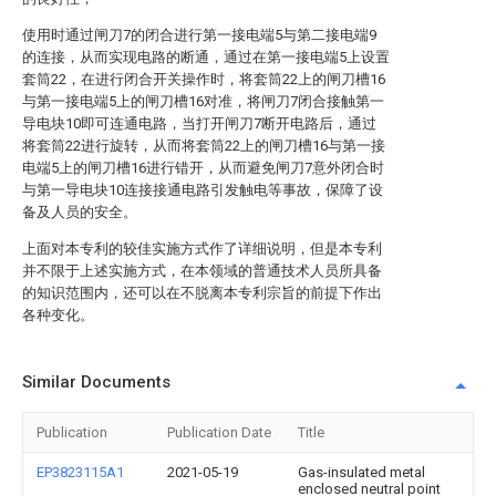
使用时通过闸刀7的闭合进行第一接电端5与第二接电端9
的连接，从而实现电路的断通，通过在第一接电端5上设置
套筒22，在进行闭合开关操作时，将套筒22上的闸刀槽16
与第一接电端5上的闸刀槽16对准，将闸刀7闭合接触第一
导电块10即可连通电路，当打开闸刀7断开电路后，通过
将套筒22进行旋转，从而将套筒22上的闸刀槽16与第一接
电端5上的闸刀槽16进行错开，从而避免闸刀7意外闭合时
与第一导电块10连接接通电路引发触电等事故，保障了设
备及人员的安全。
上面对本专利的较佳实施方式作了详细说明，但是本专利
并不限于上述实施方式，在本领域的普通技术人员所具备
的知识范围内，还可以在不脱离本专利宗旨的前提下作出
各种变化。
Similar Documents
Publication
Publication Date
Title
EP3823115A1
2021-05-19
Gas-insulated metal
enclosed neutral point