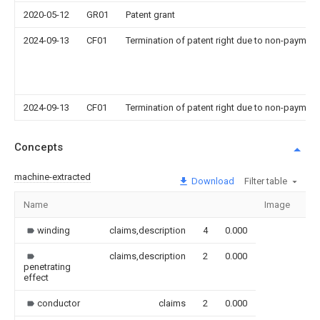
2020-05-12
GR01
Patent grant
2024-09-13
CF01
Termination of patent right due to non-payment
2024-09-13
CF01
Termination of patent right due to non-payment
Concepts
machine-extracted
Download
Filter table
Name
Image
Se
winding
claims,description
4
0.000
claims,description
2
0.000
penetrating
effect
conductor
claims
2
0.000