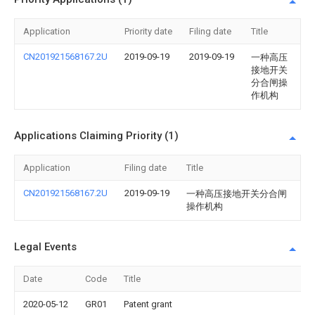
Application
Priority date
Filing date
Title
CN201921568167.2U
2019-09-19
2019-09-19
一种高压
接地开关
分合闸操
作机构
Applications Claiming Priority (1)
Application
Filing date
Title
CN201921568167.2U
2019-09-19
一种高压接地开关分合闸
操作机构
Legal Events
Date
Code
Title
2020-05-12
GR01
Patent grant