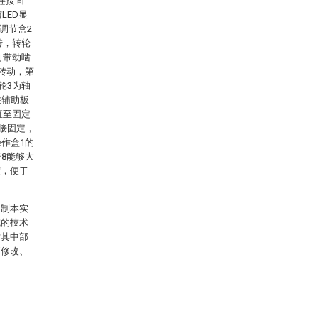
连接固
LED显
调节盒2
转，转轮
向带动啮
转动，第
轮3为轴
住辅助板
直至固定
连接固定，
作盒1的
8能够大
度，便于
限制本实
域的技术
对其中部
何修改、