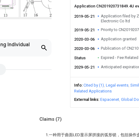
Application CN201920731849.4U e
Application filed by 
2019-05-21
Electronic Co ltd
Priority to CN201920
2019-05-21
Application granted
2020-03-06
ng Individual
Publication of CN21
2020-03-06
Expired - Fee Related
Status
Anticipated expiratio
2029-05-21
Info
Cited by (1)
Legal events
Simi
Related Applications
External links
Espacenet
Global Do
Claims
(7)
1.一种用于曲面LED显示屏拼接的弧形锁，包括操作