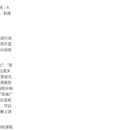
轮；6、
2、刻度
案进行清
，而不是
做出创造
”、“竖
或位置关
装置或元
实用新型
或暗示相
”应做广
可以是机
连，可以
理解上述
1的顶端