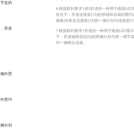
调节盒的
6.根据权利要求1或5所述的一种用于曲面LE
征在于：所述连接架(15)的前端和后端内围均
接板(9)靠近连接架(15)的一侧分别与连接架(
轮，所述
7.根据权利要求1所述的一种用于曲面LED
于：所述辅助齿轮(5)的两侧分别与第一调节齿轮
对一侧啮合连接。
一侧外壁
侧外壁均
一侧分别