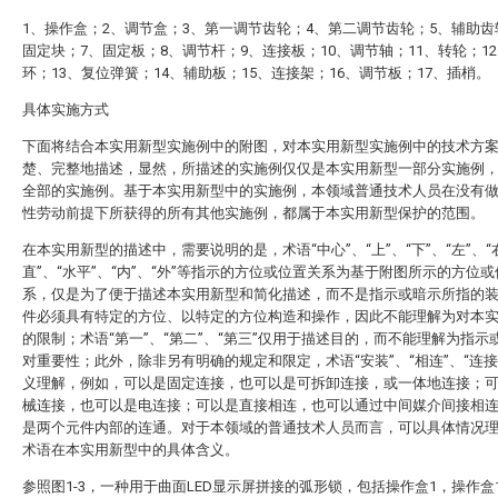
1、操作盒；2、调节盒；3、第一调节齿轮；4、第二调节齿轮；5、辅助齿
固定块；7、固定板；8、调节杆；9、连接板；10、调节轴；11、转轮；1
环；13、复位弹簧；14、辅助板；15、连接架；16、调节板；17、插梢。
具体实施方式
下面将结合本实用新型实施例中的附图，对本实用新型实施例中的技术方
楚、完整地描述，显然，所描述的实施例仅仅是本实用新型一部分实施例
全部的实施例。基于本实用新型中的实施例，本领域普通技术人员在没有
性劳动前提下所获得的所有其他实施例，都属于本实用新型保护的范围。
在本实用新型的描述中，需要说明的是，术语“中心”、“上”、“下”、“左”、“右
直”、“水平”、“内”、“外”等指示的方位或位置关系为基于附图所示的方位
系，仅是为了便于描述本实用新型和简化描述，而不是指示或暗示所指的
件必须具有特定的方位、以特定的方位构造和操作，因此不能理解为对本
的限制；术语“第一”、“第二”、“第三”仅用于描述目的，而不能理解为指示
对重要性；此外，除非另有明确的规定和限定，术语“安装”、“相连”、“连接
义理解，例如，可以是固定连接，也可以是可拆卸连接，或一体地连接；
械连接，也可以是电连接；可以是直接相连，也可以通过中间媒介间接相
是两个元件内部的连通。对于本领域的普通技术人员而言，可以具体情况
术语在本实用新型中的具体含义。
参照图1-3，一种用于曲面LED显示屏拼接的弧形锁，包括操作盒1，操作盒