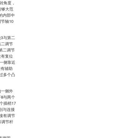
旋转角度，
能够大范
的内部中
节轴10
轮3与第二
第二调节
第二调节
设有复位
的一侧靠近
接有辅助
通过多个凸
的一侧外
杆8与两个
个插梢17
别与连接
连接有调节
将调节杆