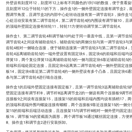
外壁设有刻度环12，刻度环12上标有不同颜色的1到10的数值，便于查看
且刻度环12位于转轮11的下方，操作盒1的一侧外壁固定连接有调节盒2，
围调节角度，且调节盒2的内部中心处转动连接有第一调节齿轮3，操作盒1
心处活动安装有第二调节齿轮4，第二调节齿轮4的内围设有调节轴10，且调
的顶端外壁固定连接有转轮11，转轮11方便转动调节第二调节齿轮4。
操作盒1、第二调节齿轮4和调节轴10均处于同一垂直中线，且第一调节齿
调节齿轮4之间设有辅助齿轮5，辅助齿轮5的两侧分别与第一调节齿轮3与
齿轮4相对一侧啮合连接，便于辅助连接第一调节齿轮3与第二调节齿轮4，
齿轮4远离辅助齿轮5的一端外壁设置有固定块6，固定块6的前端和后端均
弹簧13，两个复位弹簧13远离辅助齿轮5的一侧与固定块6靠近辅助齿轮5
前端和后端处固定连接，且固定块6远离第二调节齿轮4的一侧外壁固定连
板14，固定块6靠近第二调节齿轮4的一侧外壁设有多个凸条，且固定块6
条与第二调节齿轮4进行啮合连接。
操作盒1的后端外壁固定连接有固定板7，且第一调节齿轮3远离辅助齿轮5
壁固定连接有调节杆8，调节杆8远离调节盒2的一侧设有两个连接板9调节
连接板9之间设有连接架15，连接架15的前端和后端内围均设有插梢17，两
的顶端和底端外围均螺旋连接有螺帽，两个连接板9靠近连接架15的一侧分
架15的前端和后端活动连接，且连接架15与调节杆8相对一侧外壁均固定
板16，调节板16的竖截面为圆形，两个调节板16通过螺丝固定连接，方便
8、操作盒1和调节盒2进行安装拆卸。