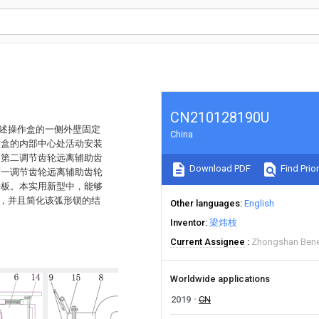
CN210128190U
所述操作盒的一侧外壁固定
China
作盒的内部中心处活动安装
述第二调节齿轮远离辅助齿
Download PDF
Find Prior
第一调节齿轮远离辅助齿轮
接板。本实用新型中，能够
定，并且简化该弧形锁的结
Other languages
English
Inventor
梁炜枝
Current Assignee
Zhongshan Benefi
Worldwide applications
2019
CN