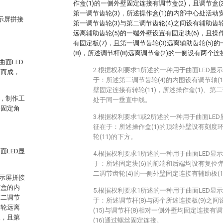
作盒(1)的一侧外壁固定连接有调节盒(2)，且调节盒
第一调节齿轮(3)，所述操作盒(1)的内部中心处活动
示屏拼接
第一调节齿轮(3)与第二调节齿轮(4)之间设有辅助齿轮
远离辅助齿轮(5)的一端外壁设置有固定块(6)，且操
有固定板(7)，且第一调节齿轮(3)远离辅助齿轮(5
(8)，所述调节杆(8)远离调节盒(2)的一侧设有两个连接
面LED
2.根据权利要求1所述的一种用于曲面LED
装而成，
于：所述第二调节齿轮(4)的内围设有调节轴(10
壁固定连接有转轮(11)，所述操作盒(1)、第二调
，制作工
处于同一垂直中线。
接固定角
3.根据权利要求1或2所述的一种用于曲面LE
征在于：所述操作盒(1)的顶端外壁设有刻度环(1
轮(11)的下方。
LED显
4.根据权利要求1所述的一种用于曲面LED
于：所述固定块(6)的前端和后端均设有复位弹簧
二调节齿轮(4)的一侧外壁固定连接有辅助板(1
示屏拼接
节盒的内
5.根据权利要求1所述的一种用于曲面LED
第二调节
于：所述调节杆(8)与两个所述连接板(9)之间
齿轮远离
(15)与调节杆(8)相对一侧外壁均固定连接有调
板，且第
(16)通过螺丝固定连接。