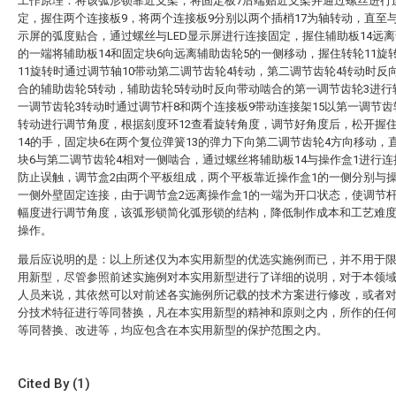
工作原理：将该弧形锁靠近支架，将固定板7后端贴近支架并通过螺丝进行
定，握住两个连接板9，将两个连接板9分别以两个插梢17为轴转动，直至与
示屏的弧度贴合，通过螺丝与LED显示屏进行连接固定，握住辅助板14远离
的一端将辅助板14和固定块6向远离辅助齿轮5的一侧移动，握住转轮11旋
11旋转时通过调节轴10带动第二调节齿轮4转动，第二调节齿轮4转动时反
合的辅助齿轮5转动，辅助齿轮5转动时反向带动啮合的第一调节齿轮3进行
一调节齿轮3转动时通过调节杆8和两个连接板9带动连接架15以第一调节齿
转动进行调节角度，根据刻度环12查看旋转角度，调节好角度后，松开握
14的手，固定块6在两个复位弹簧13的弹力下向第二调节齿轮4方向移动，
块6与第二调节齿轮4相对一侧啮合，通过螺丝将辅助板14与操作盒1进行
防止误触，调节盒2由两个平板组成，两个平板靠近操作盒1的一侧分别与操
一侧外壁固定连接，由于调节盒2远离操作盒1的一端为开口状态，使调节杆
幅度进行调节角度，该弧形锁简化弧形锁的结构，降低制作成本和工艺难
操作。
最后应说明的是：以上所述仅为本实用新型的优选实施例而已，并不用于
用新型，尽管参照前述实施例对本实用新型进行了详细的说明，对于本领
人员来说，其依然可以对前述各实施例所记载的技术方案进行修改，或者
分技术特征进行等同替换，凡在本实用新型的精神和原则之内，所作的任
等同替换、改进等，均应包含在本实用新型的保护范围之内。
Cited By (1)