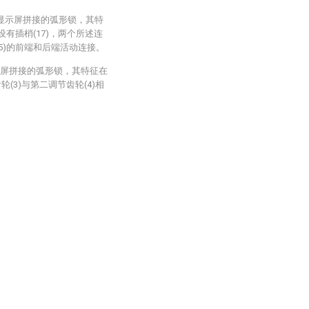
D显示屏拼接的弧形锁，其特
设有插梢(17)，两个所述连
15)的前端和后端活动连接。
显示屏拼接的弧形锁，其特征在
(3)与第二调节齿轮(4)相