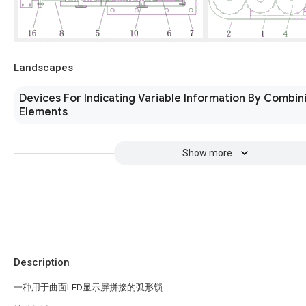
Landscapes
Devices For Indicating Variable Information By Combini
Elements
Show more
Description
一种用于曲面LED显示屏拼接的弧形锁