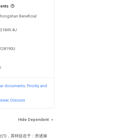
vents
Zhongshan Beneficial
731849.4U
0128190U
n
lar documents
Priority and
ssier
Discuss
Hide Dependent
盒(1)，其特征在于：所述操