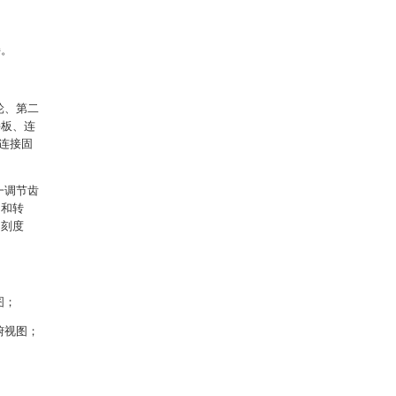
接。
轮、第二
接板、连
连接固
一调节齿
轴和转
用刻度
图；
俯视图；