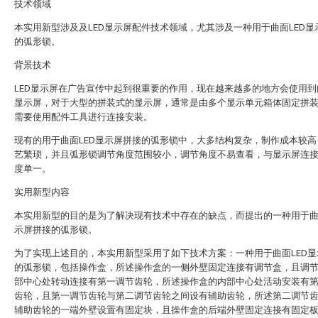
技术领域
本实用新型涉及及LED显示屏配件技术领域，尤其涉及一种用于曲面LED显
的弧形锁。
背景技术
LED显示屏在广告宣传中起到很重要的作用，现在越来越多的地方会使用到曲
显示屏，对于大型的拼装式的显示屏，通常是由多个显示单元箱体固定拼
需要使用配件工具进行连接安装。
现有的用于曲面LED显示屏拼接的弧形锁中，大多结构复杂，制作成本较高
艺繁琐，并且弧形锁调节角度范围较小，调节角度不易查看，与显示屏连
度单一。
实用新型内容
本实用新型的目的是为了解决现有技术中存在的缺点，而提出的一种用于曲面
示屏拼接的弧形锁。
为了实现上述目的，本实用新型采用了如下技术方案：一种用于曲面LED显
的弧形锁，包括操作盒，所述操作盒的一侧外壁固定连接有调节盒，且调
部中心处转动连接有第一调节齿轮，所述操作盒的内部中心处活动安装有
齿轮，且第一调节齿轮与第二调节齿轮之间设有辅助齿轮，所述第二调节
辅助齿轮的一端外壁设置有固定块，且操作盒的后端外壁固定连接有固定