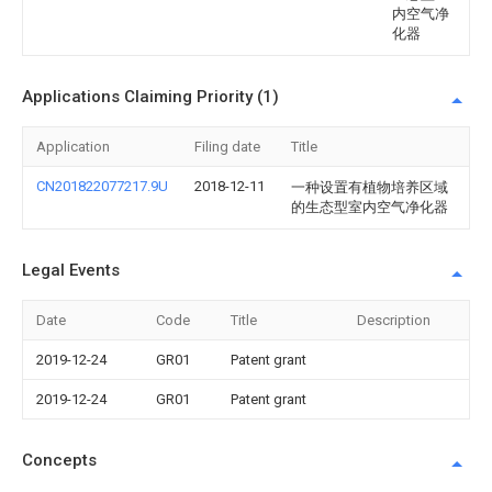
内空气净
化器
Applications Claiming Priority (1)
Application
Filing date
Title
CN201822077217.9U
2018-12-11
一种设置有植物培养区域
的生态型室内空气净化器
Legal Events
Date
Code
Title
Description
2019-12-24
GR01
Patent grant
2019-12-24
GR01
Patent grant
Concepts