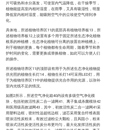
片可吸热和水分蒸发，可使室内气温降低，在干燥季节，
植物能提高室内相对湿度，在雨季，又具有吸湿性，明显
降低室内相对湿度，能吸附空气中的尘埃使空气得到净
化。
具体地，所述植物培养区11的底部具有植物培养板13，所
述植物培养板12上设置有多个用于固定所述生态净化植物
根系的种植槽，生态净化植物可分离的放置在种植槽上，
利于植物的更换，每个植物都有生命周期，随着季节和养
护时间的变化，需要更换或替换植物，如此可以方便人们
的操作。
所述植物培养区11的顶部设有用于为所述生态净化植物提
供光照的植物生长灯14，植物生长灯14可采用LED灯，用
于为植物培养区11中的植物提供光合作用的光源，以弥补
室内光线不足的情况。
如图2所示，所述空气净化箱40内设有多级空气净化模
块，包括初效活性炭二合一滤网41、离子集成杀菌模块42
和医用级高效滤网43，其中，初效活性炭二合一滤网41采
用塑料边框，密封性远超纸边框，滤芯采用复合纤维表面
喷涂活性炭粉末，有效过滤粉尘大颗粒，且风阻小，粉末
喷涂式活性炭使活性炭分布更均匀，最大化发挥活性炭的