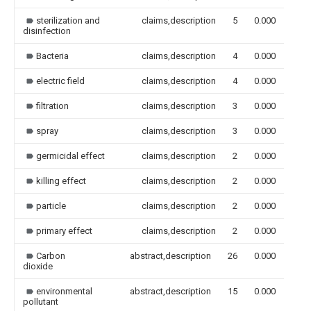
sterilization and
claims,description
5
0.000
disinfection
Bacteria
claims,description
4
0.000
electric field
claims,description
4
0.000
filtration
claims,description
3
0.000
spray
claims,description
3
0.000
germicidal effect
claims,description
2
0.000
killing effect
claims,description
2
0.000
particle
claims,description
2
0.000
primary effect
claims,description
2
0.000
Carbon
abstract,description
26
0.000
dioxide
environmental
abstract,description
15
0.000
pollutant