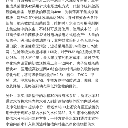
作用，且该初效活性炭二合一滤网可水洗反复使用。离子
集成杀菌模块42采用针式电场放电方式，代替传统钨丝高
压静电集尘，该模块的厚度为4cm，为特薄离子集成杀菌
模块，对PM2.5的去除效率高达98％，并可有效杀灭各种
细菌，能有效防止细菌传染，维护时可水洗也可用毛刷刷
去集尘格中的灰尘，不耗材可反复使用，使用成本低，并
且离子集成杀菌模块42通过电场放电方式也会产生大量的
负离子。医用级高效滤网43，其密封胶采用无色无味环保
进口胶，确保健康无污染，滤芯采用美国3M高效HEPA滤
网，过滤等级为欧盟标准H13级，对于PM2.5的去除效率高
达98％，特大容尘量，最大限度节约耗材成本。通过空气
净化箱内设置的初效活性炭二合一滤网41、离子集成杀菌
模块42、医用级高效滤网43结合植物对污染物的吸附持续
净化作用，将可吸收颗粒物(PM2.5)、粉尘、TVOC、甲
醛、苯、甲苯等挥发物、半挥发物性物质过滤，吸附、吸
收及降解，最终达到动态降低污染物的目的。
另外，本实用新型中的水箱30内设有水泵31，所述水泵31
通过水管将水箱内的水引入到所述植物培养区11内以对生
态净化植物20提供水分，所述水箱30上还设有竖直放置的
用于便于观察水箱内水位的水位管32。对生态净化植物20
提供水分可采用两种方案，一种方案是水泵31通过水管将
水箱内的水引入到所述种植槽内对生态净化植物提供水