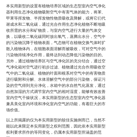
本实用新型的设置有植物培养区域的生态型室内空气净化
器利用生态净化植物吸附空气中有害气体的能力，将苯、
甲苯等挥发物、半挥发物性物质吸收及降解，或将它们代
谢成水和二氧化碳，通过光合作用生态净化植物不断地吸
收所需的水分和矿物质，与室内空气进行大量的气体交
换，以吸收二氧化碳同时放出氧气，蒸腾出水分，空气中
的污染物沉降于植物表面，气态物可在植物交换气体时扩
散入植物体内，在细胞表面溶解而被吸收，可对空气中的
污染物持续净化作用，最终达到动态降低污染物的目的。
另外，通过植物培养区与空气净化区的充分结合，通过空
气净化箱对空气进行初步过滤、植物通过光合作用吸收空
气中的二氧化碳、植物的叶面和根系对空气中的有害物质
进行吸附和分解、水体溶解空气中的部分污染物，保证污
染的空气得到充分净化，水箱中的水自然气化蒸发，通过
自然加湿的方式调节室内空气的相对湿度，能够有效改善
室内空气干燥状况，本实用新型的生态型室内空气净化器
兼具美化室内环境和净化室内空气的功能，有着巨大的市
场价值。
以上所揭露的仅为本实用新型的较佳实施例而已，当然不
能以此来限定本实用新型之权利范围，因此依本实用新型
权利要求所作的等同变化，仍属本实用新型所涵盖的范