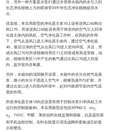
分，另外一种方案是水泵31通过水管将水箱内的水引入到
生态净化植物上方的喷淋管33中对生态净化植物提供水
分。
优选地，本实用新型的净化器主体10上设有进风口60和出
风口70，所述进风口60处设有用于将室内的空气引入到净
化器主体内的风机，空气净化器工作时，在风机的作用
下，空气从进风口进入净化器主体内，通过空气净化箱
40，最后洁净的空气从出风口70进入室内环境。并且，所
述出风口70与所述植物培养区11之间形成有风道管路，由
此，植物培养区11中产生的氧气通过出风口70进入到室
内，提升室内含氧量。
另外，水箱30的顶部敞开设置，水箱中的水分自然气化蒸
发，微小的水分子团进入空气中，能够迅速均匀扩散，并
通过出发口进入到室内环境中，起到均衡调节室内空气湿
度的作用。
所述净化器主体10内还设置有用于控制水泵31和风机工作
运行的控制面板80。本实用新型还包括对PM2.5、co
、
2
o
、TVOC、甲醛、苯的实时在线监测和面板，以及遥控器
2
和手机远程控制，实时在线显示清洗滤网和更换滤芯的显
示和警告。