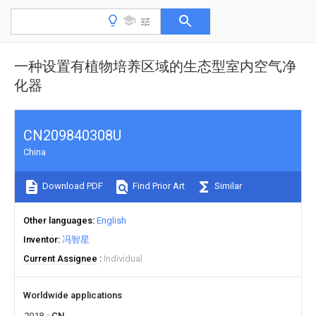
一种设置有植物培养区域的生态型室内空气净
化器
CN209840308U
China
Download PDF
Find Prior Art
Similar
Other languages
English
Inventor
冯智星
Current Assignee
Individual
Worldwide applications
2018
CN