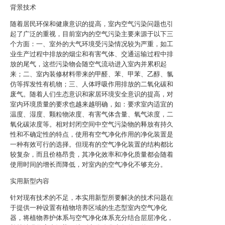
背景技术
随着居民环保和健康意识的提高，室内空气污染问题也引
起了广泛的重视，目前室内的空气污染主要来源于以下三
个方面：一、室外的大气环境受污染情况较为严重，如工
业生产过程中排放的烟尘和有害气体、交通运输过程中排
放的尾气，这些污染物会随空气流动进入室内并累积起
来；二、室内装修材料带来的甲醛、苯、甲苯、乙醇、氯
仿等挥发性有机物；三、人体呼吸作用排放的二氧化碳和
废气。随着人们生态意识和家居环境安全意识的提高，对
室内环境质量的要求也越来越明确，如：要求室内适宜的
温度、湿度、颗粒物浓度、有害气体含量、氧气浓度，二
氧化碳浓度等。相对封闭空间中空气污染物的释放有持久
性和不确定性的特点，使用有空气净化作用的净化装置是
一种有效可行的选择。但现有的空气净化装置的结构都比
较复杂，而且价格昂贵，其净化效率和净化质量都会随着
使用时间的增长而降低，对室内的空气净化不够充分。
实用新型内容
针对现有技术的不足，本实用新型所要解决的技术问题在
于提供一种设置有植物培养区域的生态型室内空气净化
器，将植物养护体系与空气净化体系充分结合层层净化，