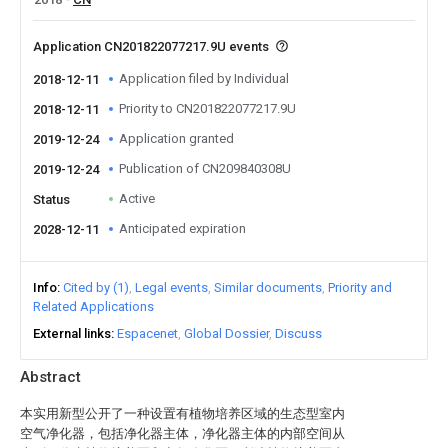
Application CN201822077217.9U events
Application filed by Individual
2018-12-11
Priority to CN201822077217.9U
2018-12-11
Application granted
2019-12-24
Publication of CN209840308U
2019-12-24
Active
Status
Anticipated expiration
2028-12-11
Info
Cited by (1)
Legal events
Similar documents
Priority and
Related Applications
External links
Espacenet
Global Dossier
Discuss
Abstract
本实用新型公开了一种设置有植物培养区域的生态型室内
空气净化器，包括净化器主体，净化器主体的内部空间从