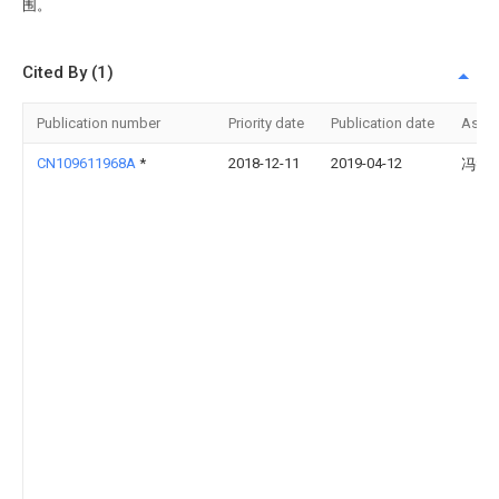
围。
Cited By (1)
Publication number
Priority date
Publication date
Assi
CN109611968A
*
2018-12-11
2019-04-12
冯智