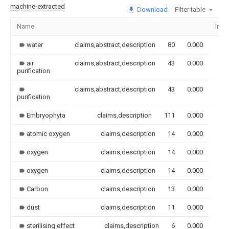
machine-extracted
Download
Filter table
Name
Ima
water
claims,abstract,description
80
0.000
air
claims,abstract,description
43
0.000
purification
claims,abstract,description
43
0.000
purification
Embryophyta
claims,description
111
0.000
atomic oxygen
claims,description
14
0.000
oxygen
claims,description
14
0.000
oxygen
claims,description
14
0.000
Carbon
claims,description
13
0.000
dust
claims,description
11
0.000
sterilising effect
claims,description
6
0.000