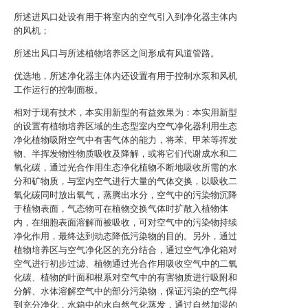
所述进风口处设有用于将室内的空气引入到净化器主体内
的风机；
所述出风口与所述植物培养区之间形成有风道管路。
优选地，所述净化器主体内还设置有用于控制水泵和风机
工作运行的控制面板。
相对于现有技术，本实用新型的有益效果为：本实用新型
的设置有植物培养区域的生态型室内空气净化器利用生态
净化植物吸附空气中有害气体的能力，将苯、甲苯等挥发
物、半挥发物性物质吸收及降解，或将它们代谢成水和二
氧化碳，通过光合作用生态净化植物不断地吸收所需的水
分和矿物质，与室内空气进行大量的气体交换，以吸收二
氧化碳同时放出氧气，蒸腾出水分，空气中的污染物沉降
于植物表面，气态物可在植物交换气体时扩散入植物体
内，在细胞表面溶解而被吸收，可对空气中的污染物持续
净化作用，最终达到动态降低污染物的目的。另外，通过
植物培养区与空气净化区的充分结合，通过空气净化箱对
空气进行初步过滤、植物通过光合作用吸收空气中的二氧
化碳、植物的叶面和根系对空气中的有害物质进行吸附和
分解、水体溶解空气中的部分污染物，保证污染的空气得
到充分净化，水箱中的水自然气化蒸发，通过自然加湿的