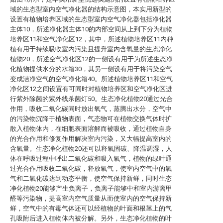
域的生态型室内空气净化器的结构示意图，本实用新型的
设置有植物培养区域的生态型室内空气净化器包括净化器
主体10，所述净化器主体10的内部空间从上到下分为植物
培养区11和空气净化区12，其中，所述植物培养区11内种
植有用于持续吸收室内污染且提升室内含氧量的生态净化
植物20，所述空气净化区12的一侧设有用于为所述生态净
化植物提供水分的水箱30，其另一侧设有用于将污染空气
变成洁净空气的空气净化箱40。所述植物培养区11和空气
净化区12之间设置有可同时对植物培养区和空气净化区进
行紫外除菌的紫外线杀菌灯50。生态净化植物20通过光合
作用，吸收二氧化碳同时放出氧气，蒸腾出水分，空气中
的污染物沉降于植物表面，气态物可在植物交换气体时扩
散入植物体内，在细胞表面溶解而被吸收，通过植物自身
的光合作用和修复作用解决室内污染，又大幅提高室内的
含氧量。生态净化植物20还可以释氧固碳、降温调湿，人
体在呼吸过程中呼出二氧化碳和吸入氧气，植物的绿叶通
过光合作用吸收二氧化碳，释放氧气，使室内空气中的氧
气和二氧化碳达到动态平衡，使空气保持新鲜，同时生态
净化植物20能够产生负离子，负离子能够中和室内游离甲
醛等污染物，提高室内空气质量从而使室内的空气保持新
鲜，空气中的有毒气体还可以经植物的叶面和根茎上的气
孔吸附后进入植物体内被分解。另外，生态净化植物的叶