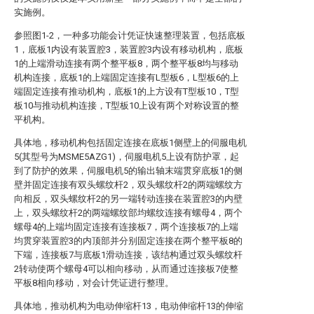
实施例。
参照图1-2，一种多功能会计凭证快速整理装置，包括底板
1，底板1内设有装置腔3，装置腔3内设有移动机构，底板
1的上端滑动连接有两个整平板8，两个整平板8均与移动
机构连接，底板1的上端固定连接有L型板6，L型板6的上
端固定连接有推动机构，底板1的上方设有T型板10，T型
板10与推动机构连接，T型板10上设有两个对称设置的整
平机构。
具体地，移动机构包括固定连接在底板1侧壁上的伺服电机
5(其型号为MSME5AZG1)，伺服电机5上设有防护罩，起
到了防护的效果，伺服电机5的输出轴末端贯穿底板1的侧
壁并固定连接有双头螺纹杆2，双头螺纹杆2的两端螺纹方
向相反，双头螺纹杆2的另一端转动连接在装置腔3的内壁
上，双头螺纹杆2的两端螺纹部均螺纹连接有螺母4，两个
螺母4的上端均固定连接有连接板7，两个连接板7的上端
均贯穿装置腔3的内顶部并分别固定连接在两个整平板8的
下端，连接板7与底板1滑动连接，该结构通过双头螺纹杆
2转动使两个螺母4可以相向移动，从而通过连接板7使整
平板8相向移动，对会计凭证进行整理。
具体地，推动机构为电动伸缩杆13，电动伸缩杆13的伸缩