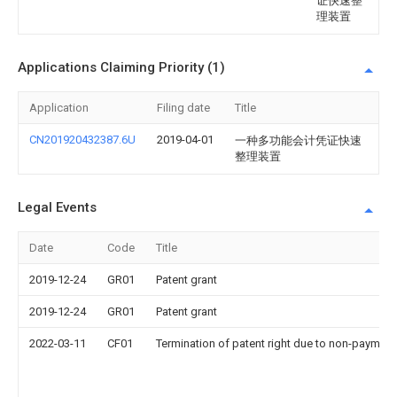
证快速整
理装置
Applications Claiming Priority (1)
Application
Filing date
Title
CN201920432387.6U
2019-04-01
一种多功能会计凭证快速
整理装置
Legal Events
Date
Code
Title
2019-12-24
GR01
Patent grant
2019-12-24
GR01
Patent grant
2022-03-11
CF01
Termination of patent right due to non-payment