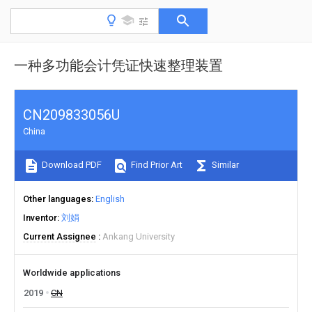
一种多功能会计凭证快速整理装置
CN209833056U
China
Download PDF
Find Prior Art
Similar
Other languages
English
Inventor
刘娟
Current Assignee
Ankang University
Worldwide applications
2019
CN