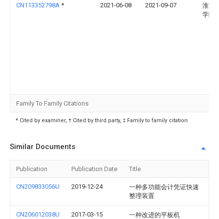
CN113352798A
*
2021-06-08
2021-09-07
淮南
学院
Family To Family Citations
* Cited by examiner, † Cited by third party, ‡ Family to family citation
Similar Documents
Publication
Publication Date
Title
CN209833056U
2019-12-24
一种多功能会计凭证快速
整理装置
CN206012038U
2017-03-15
一种改进的平板机