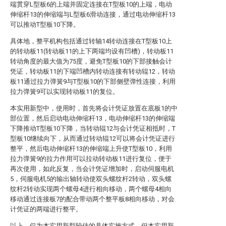
端贯穿L型板6的上端并固定连接在T型板10的上端，电动
伸缩杆13的伸缩端与L型板6滑动连接，通过电动伸缩杆13
可以推动T型板10下降。
具体地，整平机构包括通过转轴14转动连接在T型板10上
的转动板11(转动板11的上下两端均设有凹槽)，转动板11
转动角度的最大值为75度，避免T型板10的下部接触会计
凭证，转动板11的下端凹槽内转动连接有转动辊12，转动
板11通过拉力弹簧9与T型板10的下部侧壁弹性连接，利用
拉力弹簧9可以实现转动板11的复位。
本实用新型中，使用时，首先将会计凭证放置在底板1的中
部位置，然后启动电动伸缩杆13，电动伸缩杆13的伸缩端
下降推动T型板10下降，当转动辊12与会计凭证相抵时，T
型板10继续向下，从而通过转动辊12可以将会计凭证进行
整平，然后电动伸缩杆13的伸缩端上升使T型板10，利用
拉力弹簧9的拉力作用可以拉动转动板11进行复位，便于
再次使用，如此反复，当会计凭证增加时，启动伺服电机
5，伺服电机5的输出轴转动使双头螺纹杆2转动，双头螺
纹杆2转动实现两个螺母4进行相向移动，两个螺母4相向
移动通过连接板7的配合带动两个整平板8相向移动，对会
计凭证的两端进行整平。
以上，仅为本实用新型较佳的具体实施方式，但本实用新