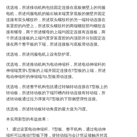
优选地，所述移动机构包括固定连接在底板侧壁上的伺服
电机，所述伺服电机的输出轴末端贯穿底板的侧壁并固定
连接有双头螺纹杆，所述双头螺纹杆的另一端转动连接在
装置腔的内壁上，所述双头螺纹杆的两端螺纹部均螺纹连
接有螺母，两个所述螺母的上端均固定连接有连接板，两
个所述连接板的上端均贯穿装置腔的内顶部并分别固定连
接在两个整平板的下端，所述连接板与底板滑动连接。
优选地，所述伺服电机上设有防护罩。
优选地，所述推动机构为电动伸缩杆，所述电动伸缩杆的
伸缩端贯穿L型板的上端并固定连接在T型板的上端，所述
电动伸缩杆的伸缩端与L型板滑动连接。
优选地，所述整平机构包括通过转轴转动连接在T型板上的
转动板，所述转动板的下端凹槽内转动连接有转动辊，所
述转动板通过拉力弹簧与T型板的下部侧壁弹性连接。
优选地，所述转动板转动角度的最大值为75度。
本实用新型的有益效果：
1、通过设置电动伸缩杆、T型板、整平机构，通过电动伸
缩杆可以推动T型板下降，使转动辊与会计凭证接触并对其