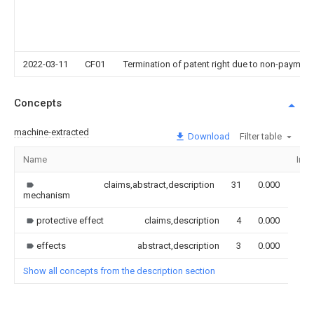
2022-03-11
CF01
Termination of patent right due to non-payment
Concepts
machine-extracted
Download
Filter table
Name
Ima
claims,abstract,description
31
0.000
mechanism
protective effect
claims,description
4
0.000
effects
abstract,description
3
0.000
Show all concepts from the description section