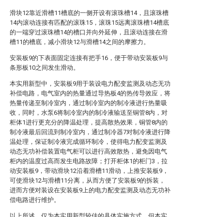
滑块12靠近滑槽11槽底的一侧开设有滚珠槽14，且滚珠槽
14内滚动连接有匹配的滚珠15，滚珠15远离滚珠槽14槽底
的一端穿过滚珠槽14的槽口并向外延伸，且滚动连接在滑
槽11的槽底，减小滑块12与滑槽14之间的摩擦力。
安装板9的下表面固定连接有把手16，便于带动安装板9与
条形板10之间发生滑动。
本实用新型中，安装板9用于装设电力配变监测及动态无功
补偿电路，电气室内的热量通过导热板4的热传导效应，将
热量传递至制冷室内，通过制冷室内的制冷液进行热量吸
收，同时，水泵6将制冷室内的制冷液输送至铜管8内，对
柜体1进行更充分的降温处理，提高散热效果，铜管8内的
制冷液最后回流到制冷室内，通过制冷器7对制冷液进行降
温处理，保证制冷液完成循环制冷，使得电力配变监测及
动态无功补偿装置电气柜可以进行高效散热，避免因电气
柜内的温度过高而发生电路故障；打开柜体1的柜门3，拉
动安装板9，带动滑块12沿着滑槽11滑动，上推安装板9，
可使滑块12与滑槽11分离，从而方便了安装板9的拆装，
进而方便对装设在安装板9上的电力配变监测及动态无功补
偿电路进行维护。
以上所述，仅为本实用新型较佳的具体实施方式，但本实