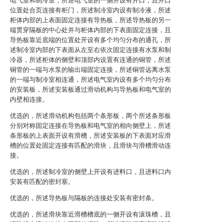
电气室和制冷室，所述电气室的一侧开设有开口，且开口
位置处合页连接有柜门，所述制冷室内设有制冷液，所述
柜体内部的上表面固定连接有导热板，所述导热板的另一
端贯穿隔板的中心处并与柜体内部的下表面固定连接，且
导热板靠近底端的位置处开设有多个均匀分布的通孔，所
述制冷室内部的下表面从左至右依次固定连接有水泵和制
冷器，所述柜体的侧壁和顶部内设置有连通的铜管，所述
铜管的一端与水泵的输出端固定连接，所述铜管远离水泵
的一端与制冷室相连通，所述电气室内设有多个均匀分布
的安装板，所述安装板通过滑动机构与导热板和电气室的
内壁相连接。
优选的，所述滑动机构包括两个条形板，两个所述条形板
分别对称固定连接在导热板和电气室的相向侧壁上，所述
条形板的上表面开设有滑槽，所述安装板的下表面对应滑
槽的位置处固定连接有匹配的滑块，且滑块与滑槽滑动连
接。
优选的，所述制冷室的侧壁上开设有进料口，且进料口内
安装有匹配的密封塞。
优选的，所述导热板与隔板的连接处安装有密封条。
优选的，所述滑块靠近滑槽槽底的一侧开设有滚珠槽，且