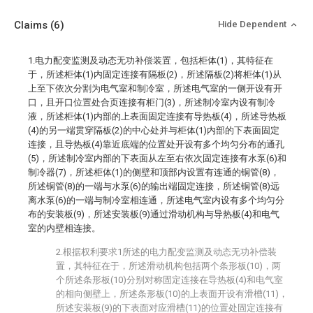
Claims
(6)
Hide Dependent
1.电力配变监测及动态无功补偿装置，包括柜体(1)，其特征在
于，所述柜体(1)内固定连接有隔板(2)，所述隔板(2)将柜体(1)从
上至下依次分割为电气室和制冷室，所述电气室的一侧开设有开
口，且开口位置处合页连接有柜门(3)，所述制冷室内设有制冷
液，所述柜体(1)内部的上表面固定连接有导热板(4)，所述导热板
(4)的另一端贯穿隔板(2)的中心处并与柜体(1)内部的下表面固定
连接，且导热板(4)靠近底端的位置处开设有多个均匀分布的通孔
(5)，所述制冷室内部的下表面从左至右依次固定连接有水泵(6)和
制冷器(7)，所述柜体(1)的侧壁和顶部内设置有连通的铜管(8)，
所述铜管(8)的一端与水泵(6)的输出端固定连接，所述铜管(8)远
离水泵(6)的一端与制冷室相连通，所述电气室内设有多个均匀分
布的安装板(9)，所述安装板(9)通过滑动机构与导热板(4)和电气
室的内壁相连接。
2.根据权利要求1所述的电力配变监测及动态无功补偿装
置，其特征在于，所述滑动机构包括两个条形板(10)，两
个所述条形板(10)分别对称固定连接在导热板(4)和电气室
的相向侧壁上，所述条形板(10)的上表面开设有滑槽(11)，
所述安装板(9)的下表面对应滑槽(11)的位置处固定连接有