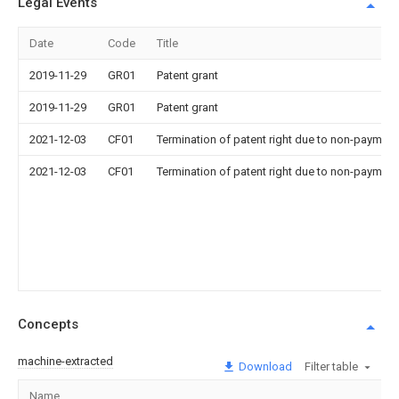
Legal Events
Date
Code
Title
2019-11-29
GR01
Patent grant
2019-11-29
GR01
Patent grant
2021-12-03
CF01
Termination of patent right due to non-payment
2021-12-03
CF01
Termination of patent right due to non-payment
Concepts
machine-extracted
Download
Filter table
Name