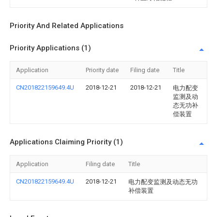
Priority And Related Applications
Priority Applications (1)
Application
Priority date
Filing date
Title
CN201822159649.4U
2018-12-21
2018-12-21
电力配变
监测及动
态无功补
偿装置
Applications Claiming Priority (1)
Application
Filing date
Title
CN201822159649.4U
2018-12-21
电力配变监测及动态无功
补偿装置