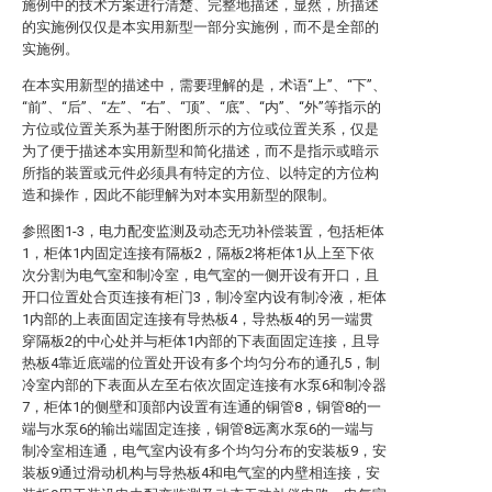
施例中的技术方案进行清楚、完整地描述，显然，所描述
的实施例仅仅是本实用新型一部分实施例，而不是全部的
实施例。
在本实用新型的描述中，需要理解的是，术语“上”、“下”、
“前”、“后”、“左”、“右”、“顶”、“底”、“内”、“外”等指示的
方位或位置关系为基于附图所示的方位或位置关系，仅是
为了便于描述本实用新型和简化描述，而不是指示或暗示
所指的装置或元件必须具有特定的方位、以特定的方位构
造和操作，因此不能理解为对本实用新型的限制。
参照图1-3，电力配变监测及动态无功补偿装置，包括柜体
1，柜体1内固定连接有隔板2，隔板2将柜体1从上至下依
次分割为电气室和制冷室，电气室的一侧开设有开口，且
开口位置处合页连接有柜门3，制冷室内设有制冷液，柜体
1内部的上表面固定连接有导热板4，导热板4的另一端贯
穿隔板2的中心处并与柜体1内部的下表面固定连接，且导
热板4靠近底端的位置处开设有多个均匀分布的通孔5，制
冷室内部的下表面从左至右依次固定连接有水泵6和制冷器
7，柜体1的侧壁和顶部内设置有连通的铜管8，铜管8的一
端与水泵6的输出端固定连接，铜管8远离水泵6的一端与
制冷室相连通，电气室内设有多个均匀分布的安装板9，安
装板9通过滑动机构与导热板4和电气室的内壁相连接，安