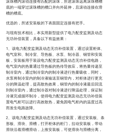
滚珠槽内滚动连接有匹配的滚珠，所述滚珠远离滚珠槽槽
底的一端穿过滚珠槽的槽口并向外延伸，且滚动连接在滑
槽的槽底。
优选的，所述安装板的下表面固定连接有把手。
与现有技术相比，本实用新型提供了电力配变监测及动态
无功补偿装置，具备以下有益效果：
1、该电力配变监测及动态无功补偿装置，通过设置柜体、
电气室和、制冷室、导热板、水泵、制冷器、铜管和安装
板，安装板用于装设电力配变监测及动态无功补偿电路，
电气室内的热量通过导热板的热传导效应，将热量传递至
制冷室内，通过制冷室内的制冷液进行热量吸收，同时，
水泵将制冷室内的制冷液输送至铜管内，对柜体进行更充
分的降温处理，提高散热效果，铜管内的制冷液最后回流
到制冷室内，通过制冷器对制冷液进行降温处理，保证制
冷液完成循环制冷，使得电力配变监测及动态无功补偿装
置电气柜可以进行高效散热，避免因电气柜内的温度过高
而发生电路故障。
2、该电力配变监测及动态无功补偿装置，通过安装板、条
形板、滑块、滑槽，打开柜体的柜门，拉动安装板，带动
滑块沿着滑槽滑动，上推安装板，可使滑块与滑槽分离，