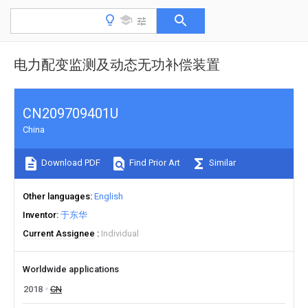
电力配变监测及动态无功补偿装置
CN209709401U
China
Download PDF
Find Prior Art
Similar
Other languages
English
Inventor
于东华
Current Assignee
Individual
Worldwide applications
2018
CN