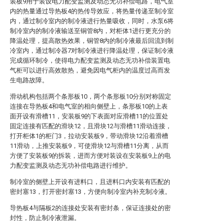
装板9用于装设电力配变监测及动态无功补偿电路，电气室
内的热量通过导热板4的热传导效应，将热量传递至制冷室
内，通过制冷室内的制冷液进行热量吸收，同时，水泵6将
制冷室内的制冷液输送至铜管8内，对柜体1进行更充分的
降温处理，提高散热效果，铜管8内的制冷液最后回流到制
冷室内，通过制冷器7对制冷液进行降温处理，保证制冷液
完成循环制冷，使得电力配变监测及动态无功补偿装置电
气柜可以进行高效散热，避免因电气柜内的温度过高而发
生电路故障。
滑动机构包括两个条形板10，两个条形板10分别对称固定
连接在导热板4和电气室的相向侧壁上，条形板10的上表
面开设有滑槽11，安装板9的下表面对应滑槽11的位置处
固定连接有匹配的滑块12，且滑块12与滑槽11滑动连接，
打开柜体1的柜门3，拉动安装板9，带动滑块12沿着滑槽
11滑动，上推安装板9，可使滑块12与滑槽11分离，从而
方便了安装板9的拆装，进而方便对装设在安装板9上的电
力配变监测及动态无功补偿电路进行维护。
制冷室的侧壁上开设有进料口，且进料口内安装有匹配的
密封塞13，打开密封塞13，方便向制冷室内补充制冷液。
导热板4与隔板2的连接处安装有密封条，保证连接处的密
封性，防止制冷液泄漏。