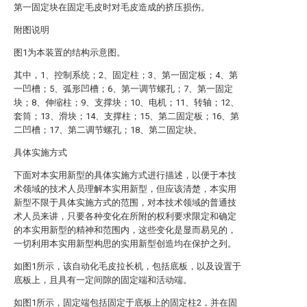
第一固定块在固定毛皮时对毛皮造成的挤压损伤。
附图说明
图1为本装置的结构示意图。
其中，1、控制系统；2、固定柱；3、第一固定板；4、第
一凹槽；5、弧形凹槽；6、第一调节螺孔；7、第一固定
块；8、伸缩柱；9、支撑块；10、电机；11、转轴；12、
套筒；13、滑块；14、支撑柱；15、第二固定板；16、第
二凹槽；17、第二调节螺孔；18、第二固定块。
具体实施方式
下面对本实用新型的具体实施方式进行描述，以便于本技
术领域的技术人员理解本实用新型，但应该清楚，本实用
新型不限于具体实施方式的范围，对本技术领域的普通技
术人员来讲，只要各种变化在所附的权利要求限定和确定
的本实用新型的精神和范围内，这些变化是显而易见的，
一切利用本实用新型构思的实用新型创造均在保护之列。
如图1所示，该自动化毛皮拉长机，包括底板，以及设置于
底板上，且具有一定间隙的固定端和活动端。
如图1所示，固定端包括固定于底板上的固定柱2，并在固