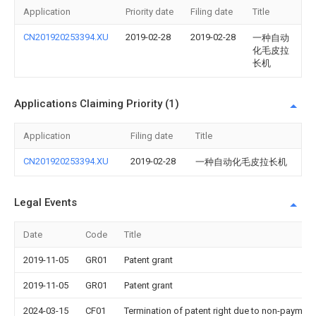
Application
Priority date
Filing date
Title
CN201920253394.XU
2019-02-28
2019-02-28
一种自动
化毛皮拉
长机
Applications Claiming Priority (1)
Application
Filing date
Title
CN201920253394.XU
2019-02-28
一种自动化毛皮拉长机
Legal Events
Date
Code
Title
2019-11-05
GR01
Patent grant
2019-11-05
GR01
Patent grant
2024-03-15
CF01
Termination of patent right due to non-payment