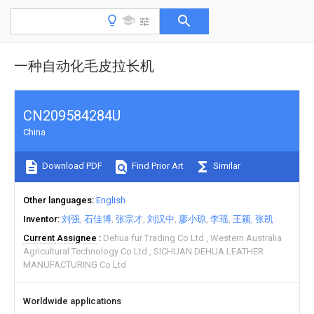
一种自动化毛皮拉长机
CN209584284U
China
Download PDF
Find Prior Art
Similar
Other languages
English
Inventor
刘强
石佳博
张宗才
刘汉中
廖小琼
李瑶
王颖
张凯
Current Assignee
Dehua fur Trading Co Ltd
Western Australia
Agricultural Technology Co Ltd
SICHUAN DEHUA LEATHER
MANUFACTURING Co Ltd
Worldwide applications