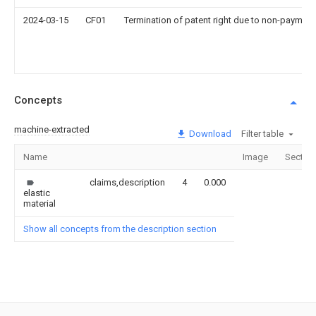
2024-03-15
CF01
Termination of patent right due to non-payment
Concepts
machine-extracted
Download
Filter table
Name
Image
Sectio
claims,description
4
0.000
elastic
material
Show all concepts from the description section