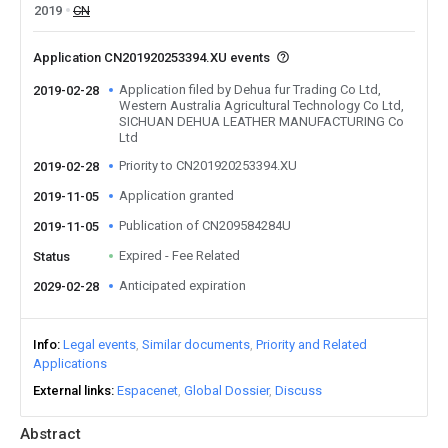
2019
CN
Application CN201920253394.XU events
Application filed by Dehua fur Trading Co Ltd,
2019-02-28
Western Australia Agricultural Technology Co Ltd,
SICHUAN DEHUA LEATHER MANUFACTURING Co
Ltd
Priority to CN201920253394.XU
2019-02-28
Application granted
2019-11-05
Publication of CN209584284U
2019-11-05
Expired - Fee Related
Status
Anticipated expiration
2029-02-28
Info
Legal events
Similar documents
Priority and Related
Applications
External links
Espacenet
Global Dossier
Discuss
Abstract