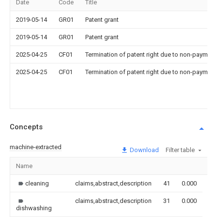
Date
Code
Title
2019-05-14
GR01
Patent grant
2019-05-14
GR01
Patent grant
2025-04-25
CF01
Termination of patent right due to non-payment
2025-04-25
CF01
Termination of patent right due to non-payment
Concepts
machine-extracted
Download
Filter table
Name
Im
cleaning
claims,abstract,description
41
0.000
claims,abstract,description
31
0.000
dishwashing