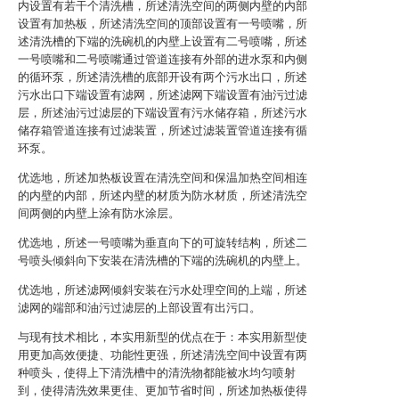
内设置有若干个清洗槽，所述清洗空间的两侧内壁的内部
设置有加热板，所述清洗空间的顶部设置有一号喷嘴，所
述清洗槽的下端的洗碗机的内壁上设置有二号喷嘴，所述
一号喷嘴和二号喷嘴通过管道连接有外部的进水泵和内侧
的循环泵，所述清洗槽的底部开设有两个污水出口，所述
污水出口下端设置有滤网，所述滤网下端设置有油污过滤
层，所述油污过滤层的下端设置有污水储存箱，所述污水
储存箱管道连接有过滤装置，所述过滤装置管道连接有循
环泵。
优选地，所述加热板设置在清洗空间和保温加热空间相连
的内壁的内部，所述内壁的材质为防水材质，所述清洗空
间两侧的内壁上涂有防水涂层。
优选地，所述一号喷嘴为垂直向下的可旋转结构，所述二
号喷头倾斜向下安装在清洗槽的下端的洗碗机的内壁上。
优选地，所述滤网倾斜安装在污水处理空间的上端，所述
滤网的端部和油污过滤层的上部设置有出污口。
与现有技术相比，本实用新型的优点在于：本实用新型使
用更加高效便捷、功能性更强，所述清洗空间中设置有两
种喷头，使得上下清洗槽中的清洗物都能被水均匀喷射
到，使得清洗效果更佳、更加节省时间，所述加热板使得