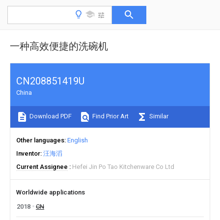
一种高效便捷的洗碗机
CN208851419U
China
Download PDF
Find Prior Art
Similar
Other languages
English
Inventor
汪海滔
Current Assignee
Hefei Jin Po Tao Kitchenware Co Ltd
Worldwide applications
2018
CN