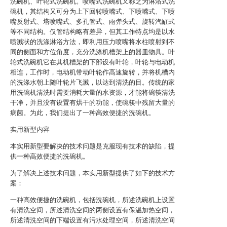
洗碗机、叶轮式洗碗机。喷嘴式洗碗机又称之为淋浴式洗
碗机，其结构又可分为上下回转喷嘴式、下喷嘴式、下喷
嘴反射式、塔喷嘴式、多孔管式、雨弹头式、旋转汽缸式
等不同结构。仅管结构略有差异，但其工作特点均是以水
喷溅状的洗涤淋浴方法，即利用压力喷嘴将水柱喷射到不
同的侧面和方位角度，充分洗涤机槽架上的器皿物具。叶
轮式洗碗机它在其机槽架的下部设有叶轮，叶轮与电动机
相连，工作时，电动机带动叶轮作高速旋转，并将机槽内
的洗涤水朝上随叶轮片飞溅，以达到清洗的目。传统的家
用洗碗机清洗时需要消耗大量的水资源，才能将碗筷清洗
干净，并且没有设置有烘干的功能，使碗筷中残留大量的
病菌。为此，我们提出了一种高效便捷的洗碗机。
实用新型内容
本实用新型要解决的技术问题是克服现有技术的缺陷，提
供一种高效便捷的洗碗机。
为了解决上述技术问题，本实用新型提供了如下的技术方
案：
一种高效便捷的洗碗机，包括洗碗机，所述洗碗机上设置
有清洗空间，所述清洗空间的两侧设置有保温加热空间，
所述清洗空间的下端设置有污水处理空间，所述清洗空间