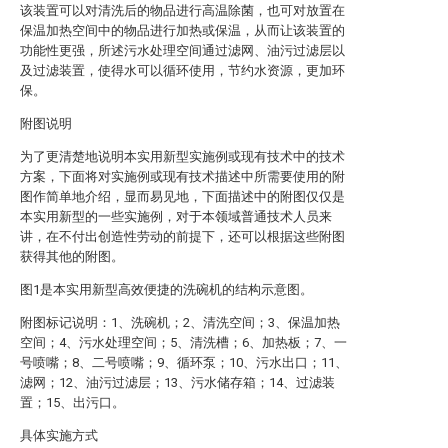
该装置可以对清洗后的物品进行高温除菌，也可对放置在
保温加热空间中的物品进行加热或保温，从而让该装置的
功能性更强，所述污水处理空间通过滤网、油污过滤层以
及过滤装置，使得水可以循环使用，节约水资源，更加环
保。
附图说明
为了更清楚地说明本实用新型实施例或现有技术中的技术
方案，下面将对实施例或现有技术描述中所需要使用的附
图作简单地介绍，显而易见地，下面描述中的附图仅仅是
本实用新型的一些实施例，对于本领域普通技术人员来
讲，在不付出创造性劳动的前提下，还可以根据这些附图
获得其他的附图。
图1是本实用新型高效便捷的洗碗机的结构示意图。
附图标记说明：1、洗碗机；2、清洗空间；3、保温加热
空间；4、污水处理空间；5、清洗槽；6、加热板；7、一
号喷嘴；8、二号喷嘴；9、循环泵；10、污水出口；11、
滤网；12、油污过滤层；13、污水储存箱；14、过滤装
置；15、出污口。
具体实施方式