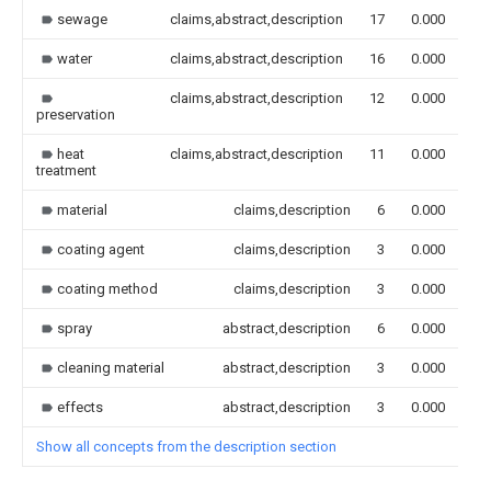
sewage
claims,abstract,description
17
0.000
water
claims,abstract,description
16
0.000
claims,abstract,description
12
0.000
preservation
heat
claims,abstract,description
11
0.000
treatment
material
claims,description
6
0.000
coating agent
claims,description
3
0.000
coating method
claims,description
3
0.000
spray
abstract,description
6
0.000
cleaning material
abstract,description
3
0.000
effects
abstract,description
3
0.000
Show all concepts from the description section