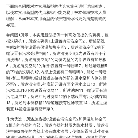
下面结合附图对本实用新型的优选实施例进行详细阐述，
以使本实用新型的优点和特征能更易于被本领域技术人员
理解，从而对本实用新型的保护范围做出更为清楚明确的
界定。
参阅图1所示，本实用新型提供一种高效便捷的洗碗机，包
括洗碗机1，所述洗碗机1上设置有清洗空间2，所述清洗
空间2的两侧设置有保温加热空间3，所述清洗空间2的下
端设置有污水处理空间4，所述清洗空间2内设置有若干个
清洗槽5，所述清洗空间2的两侧内壁的内部设置有加热板
6，所述清洗空间2的顶部设置有一号喷嘴7，所述清洗槽5
的下端的洗碗机1的内壁上设置有二号喷嘴8，所述一号喷
嘴7和二号喷嘴8通过管道连接有外部的进水泵和内侧的循
环泵9，所述清洗槽5的底部开设有两个污水出口10，所述
污水出口10下端设置有滤网11，所述滤网11下端设置有油
污过滤层12，所述油污过滤层12的下端设置有污水储存箱
13，所述污水储存箱13管道连接有过滤装置14，所述过滤
装置14管道连接有循环泵9。
作为优选，所述加热板6设置在清洗空间2和保温加热空间
3相连的内壁的内部，所述内壁的材质为防水材质，所述清
洗空间2两侧的内壁上涂有防水涂层，使得装置可以对清洗
物进行杀菌处理，也可对物品进行保温加热，使得装置的