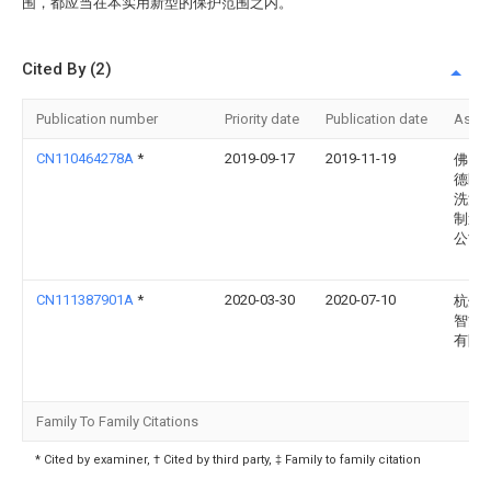
围，都应当在本实用新型的保护范围之内。
Cited By (2)
Publication number
Priority date
Publication date
Assi
CN110464278A
*
2019-09-17
2019-11-19
佛山
德区
洗涤
制造
公司
CN111387901A
*
2020-03-30
2020-07-10
杭州
智能
有限
Family To Family Citations
* Cited by examiner, † Cited by third party, ‡ Family to family citation