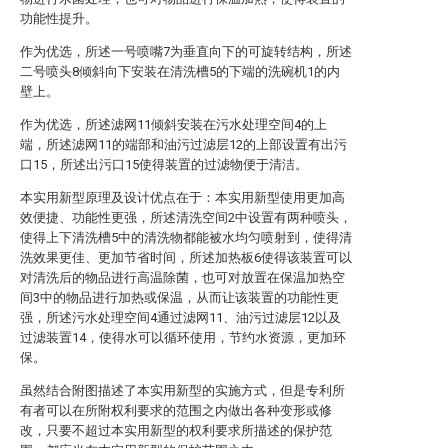
功能性提升。
作为优选，所述一号喷嘴7为垂直向下的可旋转结构，所述
二号喷头8倾斜向下安装在清洗槽5的下端的洗碗机1的内
壁上。
作为优选，所述滤网11倾斜安装在污水处理空间4的上
端，所述滤网11的端部和油污过滤层12的上部设置有出污
口15，所述出污口15使得装置的过滤物便于清洁。
本实用新型原理及设计优点在于：本实用新型使用更加高
效便捷、功能性更强，所述清洗空间2中设置有两种喷头，
使得上下清洗槽5中的清洗物都能被水均匀喷射到，使得清
洗效果更佳、更加节省时间，所述加热板6使得该装置可以
对清洗后的物品进行高温除菌，也可对放置在保温加热空
间3中的物品进行加热或保温，从而让该装置的功能性更
强，所述污水处理空间4通过滤网11、油污过滤层12以及
过滤装置14，使得水可以循环使用，节约水资源，更加环
保。
虽然结合附图描述了本实用新型的实施方式，但是专利所
有者可以在所附权利要求的范围之内做出各种变形或修
改，只要不超过本实用新型的权利要求所描述的保护范