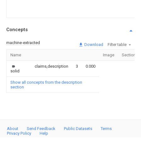
Concepts
machine-extracted
Download
Filter table
Name
Image
Sections
claims,description
3
0.000
solid
Show all concepts from the description
section
About
Send Feedback
Public Datasets
Terms
Privacy Policy
Help