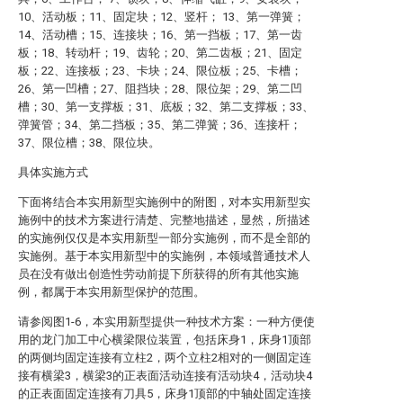
10、活动板；11、固定块；12、竖杆； 13、第一弹簧；
14、活动槽；15、连接块；16、第一挡板；17、第一齿
板；18、转动杆；19、齿轮；20、第二齿板；21、固定
板；22、连接板；23、卡块；24、限位板；25、卡槽；
26、第一凹槽；27、阻挡块；28、限位架；29、第二凹
槽；30、第一支撑板；31、底板；32、第二支撑板；33、
弹簧管；34、第二挡板；35、第二弹簧；36、连接杆；
37、限位槽；38、限位块。
具体实施方式
下面将结合本实用新型实施例中的附图，对本实用新型实
施例中的技术方案进行清楚、完整地描述，显然，所描述
的实施例仅仅是本实用新型一部分实施例，而不是全部的
实施例。基于本实用新型中的实施例，本领域普通技术人
员在没有做出创造性劳动前提下所获得的所有其他实施
例，都属于本实用新型保护的范围。
请参阅图1-6，本实用新型提供一种技术方案：一种方便使
用的龙门加工中心横梁限位装置，包括床身1，床身1顶部
的两侧均固定连接有立柱2，两个立柱2相对的一侧固定连
接有横梁3，横梁3的正表面活动连接有活动块4，活动块4
的正表面固定连接有刀具5，床身1顶部的中轴处固定连接