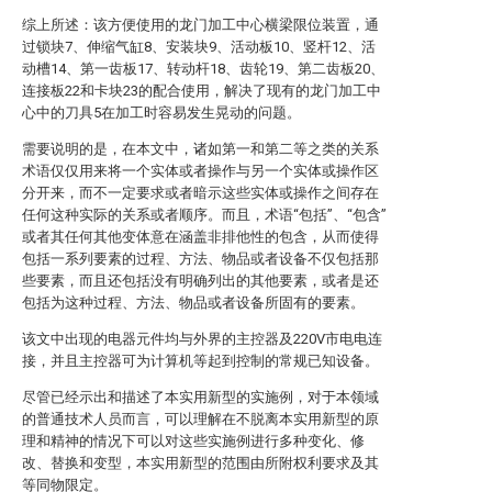
综上所述：该方便使用的龙门加工中心横梁限位装置，通
过锁块7、伸缩气缸8、安装块9、活动板10、竖杆12、活
动槽14、第一齿板17、转动杆18、齿轮19、第二齿板20、
连接板22和卡块23的配合使用，解决了现有的龙门加工中
心中的刀具5在加工时容易发生晃动的问题。
需要说明的是，在本文中，诸如第一和第二等之类的关系
术语仅仅用来将一个实体或者操作与另一个实体或操作区
分开来，而不一定要求或者暗示这些实体或操作之间存在
任何这种实际的关系或者顺序。而且，术语“包括”、“包含”
或者其任何其他变体意在涵盖非排他性的包含，从而使得
包括一系列要素的过程、方法、物品或者设备不仅包括那
些要素，而且还包括没有明确列出的其他要素，或者是还
包括为这种过程、方法、物品或者设备所固有的要素。
该文中出现的电器元件均与外界的主控器及220V市电电连
接，并且主控器可为计算机等起到控制的常规已知设备。
尽管已经示出和描述了本实用新型的实施例，对于本领域
的普通技术人员而言，可以理解在不脱离本实用新型的原
理和精神的情况下可以对这些实施例进行多种变化、修
改、替换和变型，本实用新型的范围由所附权利要求及其
等同物限定。