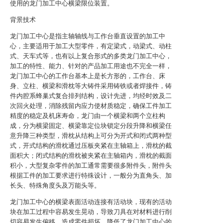
使用的龙门加工中心横梁限位装置。
背景技术
龙门加工中心是指主轴轴线与工作台垂直设置的加工中
心，主要适用于加工大型零件，有定梁式，动梁式、动柱
式、天车式等，也有以上复合形式的多类龙门加工中心，
加工的特性、能力、针对的产品加工用途也不完全一样，
龙门加工中心的工作台基本上是长方形的，工作台、床
身、立柱、横梁和滑枕等大铸件采用铸铁或者焊接件，铸
件内腔系蜂巢式复合排列结构，设计先进，均经时效及二
次回火处理，消除残留内应力使材质稳定，确保工件加工
精度的稳定及机床寿命，龙门由一个横梁和两个立柱构
成，分为横梁固定、横梁靠定位块锁定分段升降和横梁任
意升降三种类型，滑枕从结构上可分为开式和闭式两种型
式，开式结构的滑枕通过压板夹紧在主轴箱上，滑枕的截
面积大；闭式结构的滑枕被夹紧在主轴箱内，滑枕的截面
积小，大型复杂零件的加工通常需要很多附件头，附件头
根据工件的加工要求进行特殊设计，一般分为直角头、加
长头、特殊角度头及万能头等。
龙门加工中心的横梁表面活动连接有活动块，现有的活动
块在加工过程中容易发生晃动，导致刀具在对材料进行削
切容易发生偏移，造成零件损坏，降低了龙门加工中心的