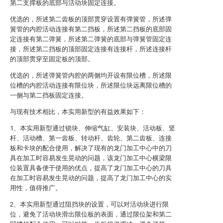
第二支撑板的底部与活动块固定连接。
优选的，所述第二齿板的顶部贯穿设置有弹簧管，所述弹
簧管的内腔活动连接有第二挡板，所述第二挡板的底部固
定连接有第二弹簧，所述第二弹簧的底部与弹簧管固定连
接，所述第二挡板的顶部固定连接有连接杆，所述连接杆
的顶部贯穿至固定板的顶部。
优选的，所述弹簧管内腔的两侧均开设有限位槽，所述限
位槽的内腔活动连接有限位块，所述限位块远离限位槽的
一侧与第二挡板固定连接。
与现有技术相比，本实用新型的有益效果如下：
1、本实用新型通过锁块、伸缩气缸、安装块、活动板、竖
杆、活动槽、第一齿板、转动杆、齿轮、第二齿板、连接
板和卡块的配合使用，解决了现有的龙门加工中心中的刀
具在加工时容易发生晃动的问题，该龙门加工中心横梁限
位装置具备便于使用的优点，提高了龙门加工中心的刀具
在加工时容易发生晃动的问题，提高了龙门加工中心的实
用性，值得推广。
2、本实用新型通过阻挡块的设置，可以对活动块进行限
位，避免了活动块滑出限位板的表面，通过限位架和第二