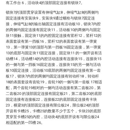
有工作台 6，活动块4的顶部固定连接有锁块7。
锁块7的顶部贯穿设置有伸缩气缸8，伸缩气缸8的两侧均
固定连接有安装块9，安装块9通过螺栓与锁块7固定连
接，伸缩气缸8的输出轴固定连接有活动板10，锁块7内腔
的两侧均固定连接有固定块11，活动板10的两侧均与固定
块11接触，固定块11的内腔固定连接有竖杆12，竖杆12的
表面套设有第一挡板16，竖杆12的表面套设有第一弹簧
13，第一弹簧13的顶部与第一挡板16固定连接，第一弹簧
13的底部与固定块11固定连接，固定块11 的一侧开设有活
动槽14，活动槽14的内腔活动连接有连接块15，连接块15
的一侧与第一挡板16固定连接，连接块15的另一侧与活动
板10固定连接，活动板10底部的两侧均固定连接有第一齿
板17，锁块7内腔的两侧均固定连接有转动杆18，转动杆
18的表面套设有齿轮19，齿轮19的一侧与第一齿板 17相适
配，两个齿轮19相对的一侧均活动连接有第二齿板20，第
二齿板20 的顶部固定连接有固定板21，第二齿板20的底部
固定连接有连接板22，连接板22的底部固定连接有卡块
23，横梁3的顶部固定连接有限位板24，限位板24的顶部
开设有卡槽25，卡槽25的数量不少于五个，卡块23的底部
贯穿至卡槽25的内腔，活动块4的底部开设有与限位板24
相适配的第一凹槽 26。