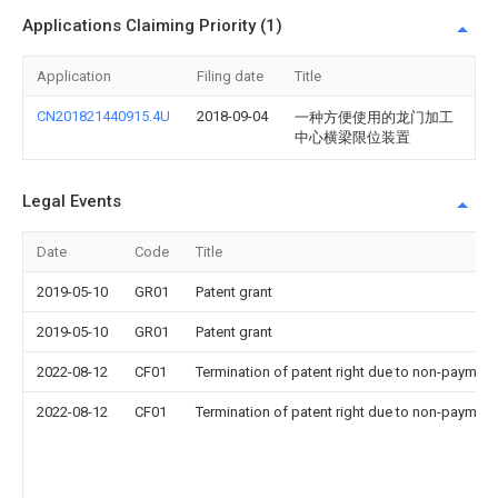
Applications Claiming Priority (1)
Application
Filing date
Title
CN201821440915.4U
2018-09-04
一种方便使用的龙门加工
中心横梁限位装置
Legal Events
Date
Code
Title
2019-05-10
GR01
Patent grant
2019-05-10
GR01
Patent grant
2022-08-12
CF01
Termination of patent right due to non-payment
2022-08-12
CF01
Termination of patent right due to non-payment