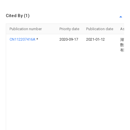
Cited By (1)
Publication number
Priority date
Publication date
Assi
CN112207416A
*
2020-09-17
2021-01-12
湖南
数控
有限