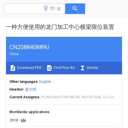
一种方便使用的龙门加工中心横梁限位装置
CN208840889U
China
Download PDF
Find Prior Art
Similar
Other languages
English
Inventor
廖大维
Current Assignee
KUNSHAN ETEK METAL INDUSTRIAL Co Ltd
Worldwide applications
2018
CN