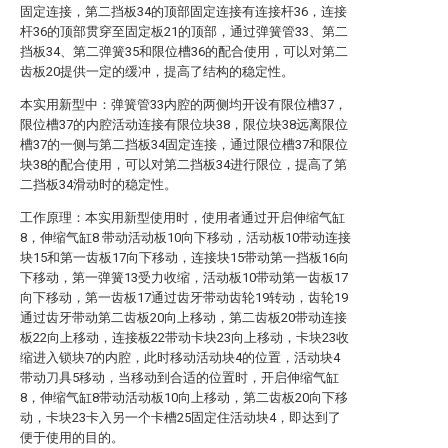
固定连接，第二挡板34的顶部固定连接有连接杆36，连接
杆36的顶部贯穿至固定板21的顶部，通过弹簧管33、第二
挡板34、第二弹簧35和限位槽36的配合使用，可以对第二
齿板20提供一定的缓冲，提高了结构的稳定性。
本实用新型中：弹簧管33内腔的两侧均开设有限位槽37，
限位槽37的内腔活动连接有限位块38，限位块38远离限位
槽37的一侧与第二挡板34固定连接，通过限位槽37和限位
块38的配合使用，可以对第二挡板34进行限位，提高了第
二挡板34滑动时的稳定性。
工作原理：本实用新型使用时，使用者通过开启伸缩气缸
8，伸缩气缸8 带动活动板10向下移动，活动板10带动连接
块15和第一齿板17向下移动，连接块15带动第一挡板16向
下移动，第一弹簧13受力收缩，活动板10带动第一齿板17
向下移动，第一齿板17通过齿牙带动齿轮19转动，齿轮19
通过齿牙带动第二齿板20向上移动，第二齿板20带动连接
板22向上移动，连接板22带动卡块23向上移动，卡块23收
缩进入锁块7的内腔，此时移动活动块4的位置，活动块4
带动刀具5移动，当移动到合适的位置时，开启伸缩气缸
8，伸缩气缸8带动活动板10向上移动，第二齿板20向下移
动，卡块23卡入另一个卡槽25固定住活动块4，即达到了
便于使用的目的。