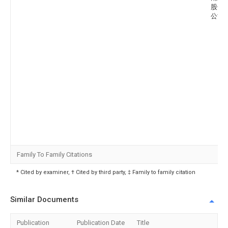
股份
公司
Family To Family Citations
* Cited by examiner, † Cited by third party, ‡ Family to family citation
Similar Documents
Publication
Publication Date
Title