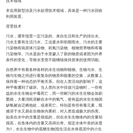
技术领域
本实用新型涉及污水处理技术领域，具体是一种污水回收
利用装置。
背景技术
污水，通常指受一定污染的、来自生活和生产的排出水。
污水主要有生活污水、工业废水和初期雨水。污水的主要
污染物有病原体污染物、耗氧污染物、植物营养物和有毒
污染物等。污水是由于水里掺入了新的物质或者因为外界
条件的变化，导致水变质不能继续保持原来的使用功能。
自然界中有着各种各样的水生动物和植物。生物与水、生
物与生物之间进行着复杂的物质和能量的交换，从数量上
保持着一种动态的平衡关系。但在人类活动的影响下，这
种平衡遭到了破坏。当人类向水中排放污染物时，一些有
益的水生生物会中毒死亡，而一些耐污的水生生物会加剧
繁殖，大量消耗溶解在水中的氧气，使有益的水生生物因
缺氧被迫迁栖他处，或者死亡。特别是有些有毒元素，既
难溶于水又易在生物体内累积，对人类造成极大的伤害。
如汞在水中的含量是很低的，但在水生生物体内的含量却
很高，在鱼体内的含量又高得出奇。假定水体中汞的浓度
为1，水生生物中的底栖生物(指生活在水体底泥中的小生