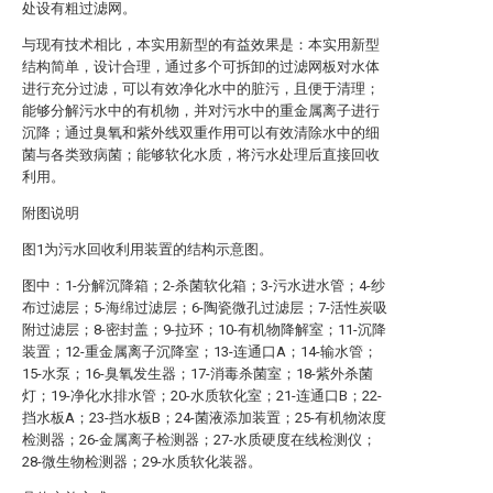
处设有粗过滤网。
与现有技术相比，本实用新型的有益效果是：本实用新型
结构简单，设计合理，通过多个可拆卸的过滤网板对水体
进行充分过滤，可以有效净化水中的脏污，且便于清理；
能够分解污水中的有机物，并对污水中的重金属离子进行
沉降；通过臭氧和紫外线双重作用可以有效清除水中的细
菌与各类致病菌；能够软化水质，将污水处理后直接回收
利用。
附图说明
图1为污水回收利用装置的结构示意图。
图中：1-分解沉降箱；2-杀菌软化箱；3-污水进水管；4-纱
布过滤层；5-海绵过滤层；6-陶瓷微孔过滤层；7-活性炭吸
附过滤层；8-密封盖；9-拉环；10-有机物降解室；11-沉降
装置；12-重金属离子沉降室；13-连通口A；14-输水管；
15-水泵；16-臭氧发生器；17-消毒杀菌室；18-紫外杀菌
灯；19-净化水排水管；20-水质软化室；21-连通口B；22-
挡水板A；23-挡水板B；24-菌液添加装置；25-有机物浓度
检测器；26-金属离子检测器；27-水质硬度在线检测仪；
28-微生物检测器；29-水质软化装器。