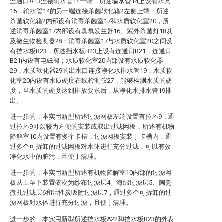
连通口A13连接输水管14一端，所述输水管14上设有水泵
15，输水管14的另一端连接杀菌软化箱2左侧上端；所述
杀菌软化箱2内部设有消毒杀菌室17和水质软化室20，所
述消毒杀菌室17内部设有臭氧发生器16、紫外杀菌灯18以
及微生物检测器28；消毒杀菌室17与水质软化室20之间设
有挡水板B23，所述挡水板B23上设有连通口B21，连通口
B21内设有电磁阀；水质软化室20内部设有水质软化器
29，水质软化器29的出水口连接净化水排水管19，水质软
化室20内设有水质硬度在线检测仪27，能够检测水质的硬
度，当水质的硬度达到排放要求后，从净化水排水管19排
出。
进一步的，本实用新型所述过滤网板左端设置有拉环9，通
过拉环9可以较为方便的安装或取出过滤网板，所述有机物
降解室10内设置有多个卡槽，过滤网板安装于卡槽内，通
过多个可拆卸的过滤网板对水体进行充分过滤，可以有效
净化水中的脏污，且便于清理。
进一步的，本实用新型所述有机物降解室10内部的过滤网
板从上至下装置依次为纱布过滤层4、海绵过滤层5、陶瓷
微孔过滤层6和活性炭吸附过滤层7，通过多个可拆卸的过
滤网板对水体进行充分过滤，且便于清理。
进一步的，本实用新型所述挡水板A22和挡水板B23的外表