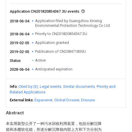
Application CN201820854367.3U events
Application filed by Guangzhou Xinxing
2018-06-04
Environmental Protection Technology Co Ltd
Priority to CN201820854367.3U
2018-06-04
Application granted
2019-02-05
Publication of CN208471830U
2019-02-05
Active
Status
Anticipated expiration
2028-06-04
Info
Cited by (3)
Legal events
Similar documents
Priority and
Related Applications
External links
Espacenet
Global Dossier
Discuss
Abstract
本实用新型公开了一种污水回收利用装置，包括分解沉降
箱和杀菌软化箱，所述分解沉降箱内部上方和下方分别为