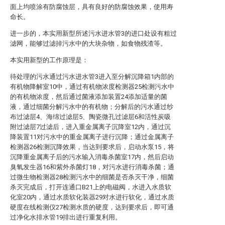
面上均喷涂有防腐蚀层，具有良好的防腐蚀效果，使用寿
命长。
进一步的，本实用新型所述污水进水管3的进口处设有粗过
滤网，能够过滤掉污水中的大块杂物，如食物残渣等。
本实用新型的工作原理是：
待处理的污水通过污水进水管3进入至分解沉降箱1内部的
有机物降解室10中，通过有机物浓度检测器25检测污水中
的有机物浓度，然后通过菌液添加装置24添加适量的菌
液，通过细菌分解污水中的有机物；分解后的污水通过纱
布过滤层4、海绵过滤层5、陶瓷微孔过滤层6和活性炭吸
附过滤层7过滤后，进入重金属离子沉降室12内，通过沉
降装置11对污水中的重金属离子进行沉降；通过金属离子
检测器26检测沉降效果，当达到要求后，启动水泵15，将
沉降重金属离子后的污水输入消毒杀菌室17内，然后启动
臭氧发生器16和紫外杀菌灯18，对污水进行消毒杀菌；通
过微生物检测器28检测污水中的细菌是否杀灭干净，细菌
杀灭完成后，打开连通口B21上的电磁阀，水进入水质软
化室20内，通过水质软化装器29对水进行软化，通过水质
硬度在线检测仪27检测水质的硬度，达到要求后，即可通
过净化水排水管19排出进行重复利用。