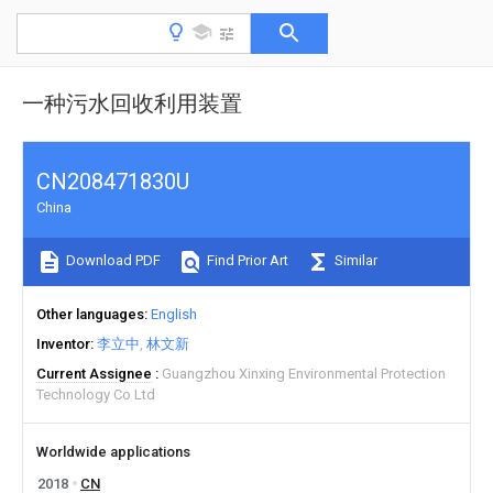
一种污水回收利用装置
CN208471830U
China
Download PDF
Find Prior Art
Similar
Other languages
English
Inventor
李立中
林文新
Current Assignee
Guangzhou Xinxing Environmental Protection
Technology Co Ltd
Worldwide applications
2018
CN