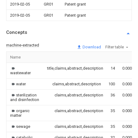
2019-02-05
GR01
Patent grant
2019-02-05
GR01
Patent grant
Concepts
machine-extracted
Download
Filter table
Name
title,claims,abstract,description
14
0.000
wastewater
water
claims,abstract,description
100
0.000
sterilization
claims,abstract,description
36
0.000
and disinfection
organic
claims,abstract,description
35
0.000
matter
sewage
claims,abstract,description
35
0.000
catabolic
claims,abstract,description
32
0.000