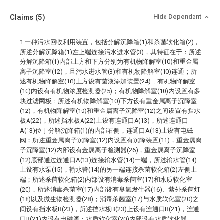
Claims
(5)
Hide Dependent
1.一种污水回收利用装置，包括分解沉降箱(1)和杀菌软化箱(2)，
所述分解沉降箱(1)左上端连接污水进水管(3)，其特征在于：所述
分解沉降箱(1)内部上方和下方分别为有机物降解室(10)和重金属
离子沉降室(12)，且污水进水管(3)和有机物降解室(10)连通；所
述有机物降解室(10)上方设有菌液添加装置(24)，有机物降解室
(10)内设有有机物浓度检测器(25)；有机物降解室(10)内设置有多
块过滤网板；所述有机物降解室(10)下方设有重金属离子沉降室
(12)，有机物降解室(10)和重金属离子沉降室(12)之间设置有挡水
板A(22)，所述挡水板A(22)上设有连通口A(13)，所述连通口
A(13)位于分解沉降箱(1)的内部右侧，连通口A(13)上设有电磁
阀；所述重金属离子沉降室(12)内设置有沉降装置(11)，重金属离
子沉降室(12)内部设有金属离子检测器(26)，重金属离子沉降室
(12)底部通过连通口A(13)连接输水管(14)一端，所述输水管(14)
上设有水泵(15)，输水管(14)的另一端连接杀菌软化箱(2)左侧上
端；所述杀菌软化箱(2)内部设有消毒杀菌室(17)和水质软化室
(20)，所述消毒杀菌室(17)内部设有臭氧发生器(16)、紫外杀菌灯
(18)以及微生物检测器(28)；消毒杀菌室(17)与水质软化室(20)之
间设有挡水板B(23)，所述挡水板B(23)上设有连通口B(21)，连通
口B(21)内设有电磁阀；水质软化室(20)内部设有水质软化器