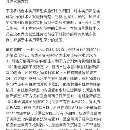
具体实施方式
下面将结合本实用新型实施例中的附图，对本实用新型实
施例中的技术方案进行清楚、完整地描述，显然，所描述
的实施例仅仅是本实用新型一部分实施例，而不是全部的
实施例。基于本实用新型中的实施例，本领域普通技术人
员在没有做出创造性劳动前提下所获得的所有其他实施
例，都属于本实用新型保护的范围。
请参阅图1，一种污水回收利用装置，包括分解沉降箱1和
杀菌软化箱2，所述分解沉降箱1左上端连接污水进水管
3，所述分解沉降箱1内部上方和下方分别为有机物降解室
10和重金属离子沉降室12，且污水进水管3和有机物降解
室10连通；所述有机物降解室10上方设有菌液添加装置
24，通过微生物对污水中的有机物进行降解；有机物降解
室10内设有有机物浓度检测器25，能够检测有机物的降解
情况；有机物降解室10内设置有多块过滤网板；所述有机
物降解室10下方设有重金属离子沉降室12，有机物降解室
10和重金属离子沉降室12之间设置有挡水板A22，所述挡
水板A22上设有连通口A13，所述连通口A13位于分解沉降
箱1的内部右侧，连通口A13上设有电磁阀；所述重金属离
子沉降室12内设置有沉降装置11，重金属离子沉降室12内
部设有金属离子检测器26，重金属离子沉降室12底部通过