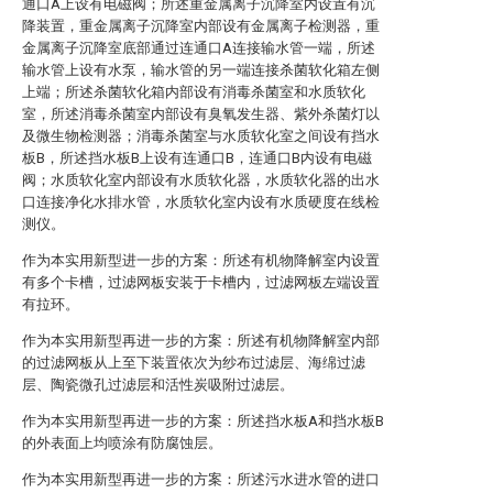
通口A上设有电磁阀；所述重金属离子沉降室内设置有沉
降装置，重金属离子沉降室内部设有金属离子检测器，重
金属离子沉降室底部通过连通口A连接输水管一端，所述
输水管上设有水泵，输水管的另一端连接杀菌软化箱左侧
上端；所述杀菌软化箱内部设有消毒杀菌室和水质软化
室，所述消毒杀菌室内部设有臭氧发生器、紫外杀菌灯以
及微生物检测器；消毒杀菌室与水质软化室之间设有挡水
板B，所述挡水板B上设有连通口B，连通口B内设有电磁
阀；水质软化室内部设有水质软化器，水质软化器的出水
口连接净化水排水管，水质软化室内设有水质硬度在线检
测仪。
作为本实用新型进一步的方案：所述有机物降解室内设置
有多个卡槽，过滤网板安装于卡槽内，过滤网板左端设置
有拉环。
作为本实用新型再进一步的方案：所述有机物降解室内部
的过滤网板从上至下装置依次为纱布过滤层、海绵过滤
层、陶瓷微孔过滤层和活性炭吸附过滤层。
作为本实用新型再进一步的方案：所述挡水板A和挡水板B
的外表面上均喷涂有防腐蚀层。
作为本实用新型再进一步的方案：所述污水进水管的进口