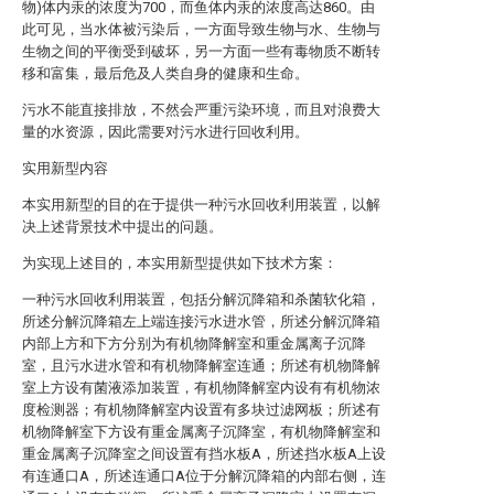
物)体内汞的浓度为700，而鱼体内汞的浓度高达860。由
此可见，当水体被污染后，一方面导致生物与水、生物与
生物之间的平衡受到破坏，另一方面一些有毒物质不断转
移和富集，最后危及人类自身的健康和生命。
污水不能直接排放，不然会严重污染环境，而且对浪费大
量的水资源，因此需要对污水进行回收利用。
实用新型内容
本实用新型的目的在于提供一种污水回收利用装置，以解
决上述背景技术中提出的问题。
为实现上述目的，本实用新型提供如下技术方案：
一种污水回收利用装置，包括分解沉降箱和杀菌软化箱，
所述分解沉降箱左上端连接污水进水管，所述分解沉降箱
内部上方和下方分别为有机物降解室和重金属离子沉降
室，且污水进水管和有机物降解室连通；所述有机物降解
室上方设有菌液添加装置，有机物降解室内设有有机物浓
度检测器；有机物降解室内设置有多块过滤网板；所述有
机物降解室下方设有重金属离子沉降室，有机物降解室和
重金属离子沉降室之间设置有挡水板A，所述挡水板A上设
有连通口A，所述连通口A位于分解沉降箱的内部右侧，连