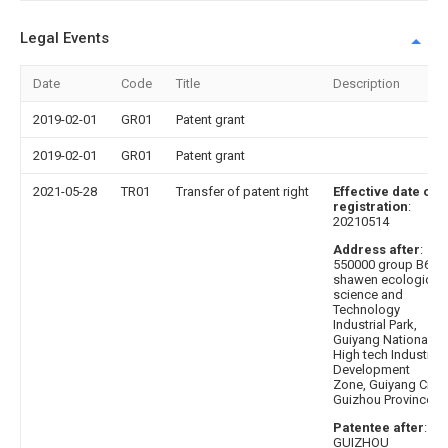
Legal Events
Date
Code
Title
Description
2019-02-01
GR01
Patent grant
2019-02-01
GR01
Patent grant
2021-05-28
TR01
Transfer of patent right
Effective date of
registration
:
20210514
Address after
:
550000 group B6,
shawen ecological
science and
Technology
Industrial Park,
Guiyang National
High tech Industrial
Development
Zone, Guiyang City,
Guizhou Province
Patentee after
:
GUIZHOU