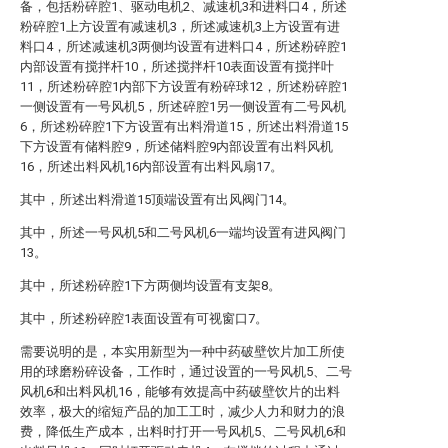
备，包括粉碎腔1、驱动电机2、减速机3和进料口4，所述
粉碎腔1上方设置有减速机3，所述减速机3上方设置有进
料口4，所述减速机3两侧均设置有进料口4，所述粉碎腔1
内部设置有搅拌杆10，所述搅拌杆10表面设置有搅拌叶
11，所述粉碎腔1内部下方设置有粉碎球12，所述粉碎腔1
一侧设置有一号风机5，所述碎腔1另一侧设置有二号风机
6，所述粉碎腔1下方设置有出料滑道15，所述出料滑道15
下方设置有储料腔9，所述储料腔9内部设置有出料风机
16，所述出料风机16内部设置有出料风扇17。
其中，所述出料滑道15顶端设置有出风阀门14。
其中，所述一号风机5和二号风机6一端均设置有进风阀门
13。
其中，所述粉碎腔1下方两侧均设置有支架8。
其中，所述粉碎腔1表面设置有可视窗口7。
需要说明的是，本实用新型为一种中药破壁饮片加工所使
用的球磨粉碎设备，工作时，通过设置的一号风机5、二号
风机6和出料风机16，能够有效提高中药破壁饮片的出料
效率，极大的缩短产品的加工工时，减少人力和财力的浪
费，降低生产成本，出料时打开一号风机5、二号风机6和