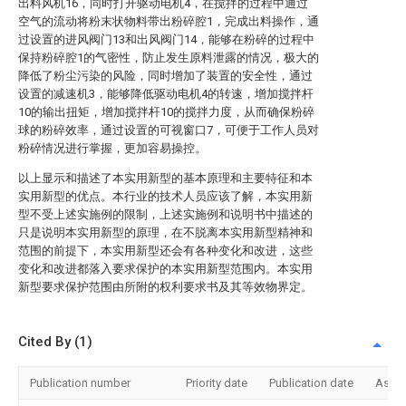
出料风机16，同时打开驱动电机4，在搅拌的过程中通过
空气的流动将粉末状物料带出粉碎腔1，完成出料操作，通
过设置的进风阀门13和出风阀门14，能够在粉碎的过程中
保持粉碎腔1的气密性，防止发生原料泄露的情况，极大的
降低了粉尘污染的风险，同时增加了装置的安全性，通过
设置的减速机3，能够降低驱动电机4的转速，增加搅拌杆
10的输出扭矩，增加搅拌杆10的搅拌力度，从而确保粉碎
球的粉碎效率，通过设置的可视窗口7，可便于工作人员对
粉碎情况进行掌握，更加容易操控。
以上显示和描述了本实用新型的基本原理和主要特征和本
实用新型的优点。本行业的技术人员应该了解，本实用新
型不受上述实施例的限制，上述实施例和说明书中描述的
只是说明本实用新型的原理，在不脱离本实用新型精神和
范围的前提下，本实用新型还会有各种变化和改进，这些
变化和改进都落入要求保护的本实用新型范围内。本实用
新型要求保护范围由所附的权利要求书及其等效物界定。
Cited By (1)
Publication number
Priority date
Publication date
Assi