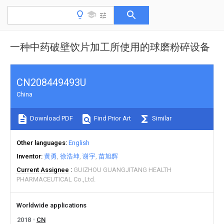
一种中药破壁饮片加工所使用的球磨粉碎设备
CN208449493U
China
Download PDF
Find Prior Art
Similar
Other languages
English
Inventor
黄勇
徐浩坤
谢宇
苗旭辉
Current Assignee
GUIZHOU GUANGJITANG HEALTH
PHARMACEUTICAL Co.,Ltd.
Worldwide applications
2018
CN