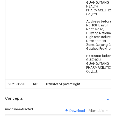
GUANGJITANG
HEALTH
PHARMACEUTICAL
Co.,Ltd.
Address before
:
No.108, Baiyun
North Road,
Guiyang National
High tech Industrial
Development
Zone, Guiyang City,
Guizhou Province
Patentee before
:
GUIZHOU
GUANGJITANG
PHARMACEUTICAL
Co.,Ltd.
2021-05-28
TR01
Transfer of patent right
Concepts
machine-extracted
Download
Filter table