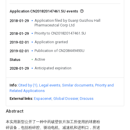
Application CN201820147461.5U events
Application filed by Guanji Guizhou Hall
2018-01-29
Pharmaceutcal Corp Ltd
Priority to CN201820147461.5U
2018-01-29
Application granted
2019-02-01
Publication of CN208449493U
2019-02-01
Active
Status
Anticipated expiration
2028-01-29
Info
Cited by (1)
Legal events
Similar documents
Priority and
Related Applications
External links
Espacenet
Global Dossier
Discuss
Abstract
本实用新型公开了一种中药破壁饮片加工所使用的球磨粉
碎设备，包括粉碎腔、驱动电机、减速机和进料口，所述