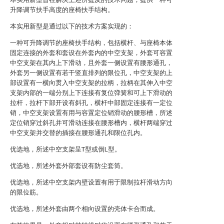
升降调节扶手高度的座椅扶手结构。
本实用新型是通过以下的技术方案实现的：
一种可升降调节的座椅扶手结构，包括横杆、与座椅本体
固定连接的外套和套设在外套内的中空支架，外套可容置
中空支架在其内上下滑动，且外套一侧设置有腰形通孔，
外套另一侧设置有若干竖直排列的限位孔，中空支架的上
部设置有一横向贯入中空支架的拉柄，拉柄在其伸入中空
支架内部的一端分别上下连接有复位弹簧和可上下滑动的
拉杆，拉杆下部开设有斜孔，横杆中部固定连接有一定位
销，中空支架设置有用与容置定位销滑动的腰形槽，所述
定位销穿过斜孔并可滑动连接在腰形槽内，横杆两端穿过
中空支架并交替的插接在腰形通孔和限位孔内。
优选地，所述中空支架呈T型或倒L型。
优选地，所述外套外部套设有防尘套筒。
优选地，所述中空支架内壁设置有用于限制拉杆滑动方向
的限位筋。
优选地，所述外套由两个相向设置的壳体卡合而成。