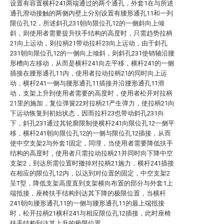
设置有容置横杆241两端通过的两个通孔，外套1在与所述
通孔滑动接触的两侧内壁上分别设置有腰形通孔11和一列
限位孔12，所述斜孔231朝向限位孔12的一侧斜向上倾
斜，则使用者需要提升扶手结构的高度时，只需趋势拉柄
21向上运动，则拉柄21带动拉杆23向上运动，由于斜孔
231朝向限位孔12的一侧向上倾斜，则斜孔231使销轴沿腰
形槽向左移动，从而是横杆241向左平移，横杆241的一侧
插接在腰形通孔11内，使用者拉动拉柄21的同时向上运
动，横杆241一侧与腰形通孔11插接并沿腰形通孔11滑
动，支架上升到使用者需要的高度时，使用者松开对拉柄
21里的施加，复位弹簧22对拉柄21产生弹力，使拉柄21向
下运动恢复到初始状态，因而拉杆23也带动斜孔231向
下，斜孔231通过其轮廓限制使横杆241向限位孔12一侧平
移，横杆241朝向限位孔12的一侧与限位孔12插接，从而
使中空支架2与外套1固定，同理，当使用者需要降低扶手
结构的高度时，使用者只需拉动拉柄21并同时向下降中空
支架2，到达所需位置时撤掉对拉柄21施力，横杆241插接
在相应的限位孔12内，以达到对位置的固定，中空支架2
呈T型，降低支架高度直到支架横向布置的部分与外套1上
端抵接，座椅扶手结构到达其下降的极限位置，当横杆
241朝向腰形通孔11的一侧与腰形通孔11的最上端抵接
时，松开拉柄21横杆241与相应限位孔12插接，此时座椅
扶手结构到达其上升的极限位置。