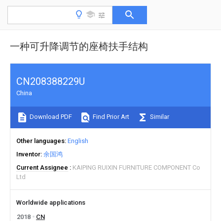
一种可升降调节的座椅扶手结构
CN208388229U
China
Download PDF
Find Prior Art
Similar
Other languages
English
Inventor
余国鸿
Current Assignee
KAIPING RUIXIN FURNITURE COMPONENT Co
Ltd
Worldwide applications
2018
CN