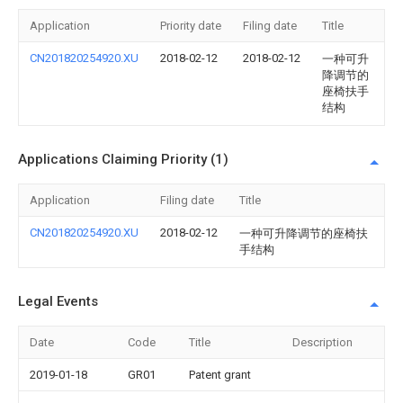
Application
Priority date
Filing date
Title
CN201820254920.XU
2018-02-12
2018-02-12
一种可升
降调节的
座椅扶手
结构
Applications Claiming Priority (1)
Application
Filing date
Title
CN201820254920.XU
2018-02-12
一种可升降调节的座椅扶
手结构
Legal Events
Date
Code
Title
Description
2019-01-18
GR01
Patent grant