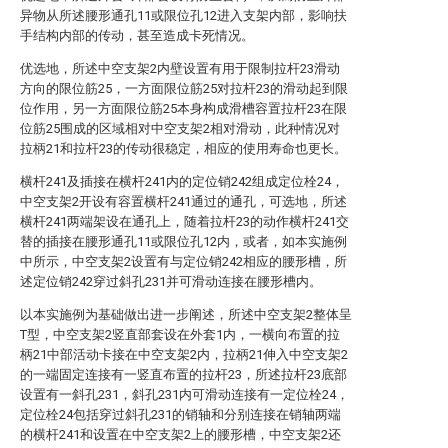
异物从所述腰形通孔11或限位孔12进入支架内部，影响扶
手结构内部的传动，甚至造成卡死情况。
优选地，所述中空支架2内壁设置有用于限制拉杆23滑动
方向的限位筋25，一方面限位筋25对拉杆23的滑动起到限
位作用，另一方面限位筋25本身构成滑槽容置拉杆23在限
位筋25围成的区域相对中空支架2相对滑动，此种情况对
拉柄21和拉杆23的传动很稳定，相应的使用寿命也更长。
横杆241及插接在横杆241内的定位销242组成定位栓24，
中空支架2开设有容置横杆241通过的通孔，可选地，所述
横杆241两端架设在通孔上，随着拉杆23的动作横杆241交
替的插接在腰形通孔11或限位孔12内，或者，如本实施例
中所示，中空支架2设置有与定位销242相应的腰形槽，所
述定位销242穿过斜孔231并可滑动连接在腰形槽内。
以本实施例为基础做出进一步阐述，所述中空支架2整体呈
T型，中空支架2竖直部套设在外套1内，一横向布置的拉
柄21中部活动卡接在中空支架2内，拉柄21伸入中空支架2
的一端固定连接有一竖直布置的拉杆23，所述拉杆23底部
设置有一斜孔231，斜孔231内可滑动连接有一定位栓24，
定位栓24包括穿过斜孔231的销轴和分别连接在销轴两端
的横杆241和设置在中空支架2上的腰形槽，中空支架2还