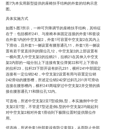
图7为本实用新型提供的座椅扶手结构的外套的结构示意
图。
具体实施方式
如图1-图7所示，一种可升降调节的座椅扶手结构，其特征
在于：包括横杆241、与座椅本体固定连接的外套1和套设
在外套1内的中空支架2，外套1可容置中空支架2在其内上
下滑动，且外套1一侧设置有腰形通孔11，外套1另一侧设
置有若干竖直排列的限位孔12，中空支架2的上部设置有
一横向贯入中空支架2的拉柄21，拉柄21在其伸入中空支
架2内部的一端分别上下连接有复位弹簧22和可上下滑动
的拉杆23，拉杆23下部开设有斜孔231，横杆241中部固定
连接有一定位销242，中空支架2设置有用与容置定位销
242滑动的腰形槽，所述定位销242穿过斜孔231并可滑动
连接在腰形槽内，横杆241两端穿过中空支架2并交替的插
接在腰形通孔11和限位孔12内。
可选地，所述中空支架2呈T型或倒L型，本实施例中中空
支架2呈T型，不管是T型还是倒L型的中空支架2均能起到
对中空支架2相对外套1滑动到下极限位置时提供限位作
用。
优选地，所述外套1外部套设有防尘套筒3，从而防止外部