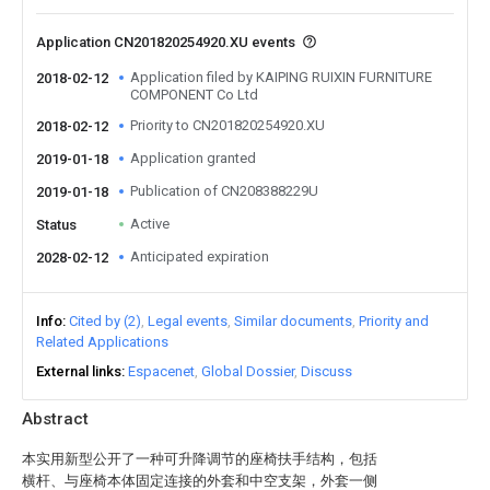
Application CN201820254920.XU events
Application filed by KAIPING RUIXIN FURNITURE
2018-02-12
COMPONENT Co Ltd
Priority to CN201820254920.XU
2018-02-12
Application granted
2019-01-18
Publication of CN208388229U
2019-01-18
Active
Status
Anticipated expiration
2028-02-12
Info
Cited by (2)
Legal events
Similar documents
Priority and
Related Applications
External links
Espacenet
Global Dossier
Discuss
Abstract
本实用新型公开了一种可升降调节的座椅扶手结构，包括
横杆、与座椅本体固定连接的外套和中空支架，外套一侧