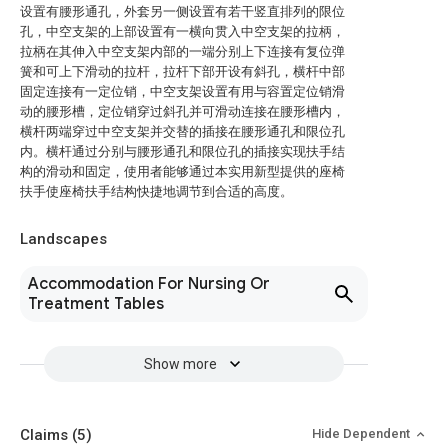
设置有腰形通孔，外套另一侧设置有若干竖直排列的限位
孔，中空支架的上部设置有一横向贯入中空支架的拉柄，
拉柄在其伸入中空支架内部的一端分别上下连接有复位弹
簧和可上下滑动的拉杆，拉杆下部开设有斜孔，横杆中部
固定连接有一定位销，中空支架设置有用与容置定位销滑
动的腰形槽，定位销穿过斜孔并可滑动连接在腰形槽内，
横杆两端穿过中空支架并交替的插接在腰形通孔和限位孔
内。横杆通过分别与腰形通孔和限位孔的插接实现扶手结
构的滑动和固定，使用者能够通过本实用新型提供的座椅
扶手使座椅扶手结构快捷地调节到合适的高度。
Landscapes
Accommodation For Nursing Or
Treatment Tables
Show more
Claims
(5)
Hide Dependent