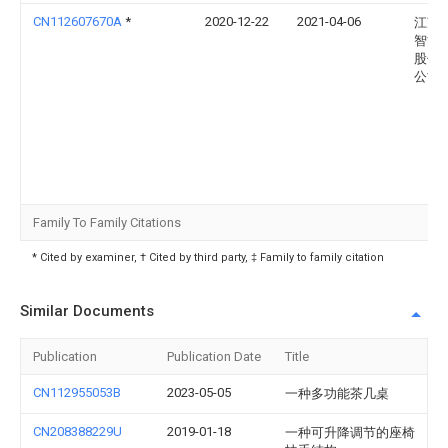
CN112607670A
*
2020-12-22
2021-04-06
江苏
智能
股份
公司
Family To Family Citations
* Cited by examiner, † Cited by third party, ‡ Family to family citation
Similar Documents
Publication
Publication Date
Title
CN112955053B
2023-05-05
一种多功能茶几桌
CN208388229U
2019-01-18
一种可升降调节的座椅