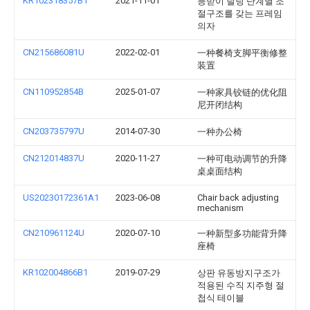
KR102318357B1
2021-11-01
등받이 틸팅 단계별 조
절구조를 갖는 프레임
의자
CN215686081U
2022-02-01
一种餐椅支脚平衡修整
装置
CN110952854B
2025-01-07
一种家具铰链的优化阻
尼开闭结构
CN203735797U
2014-07-30
一种办公椅
CN212014837U
2020-11-27
一种可电动调节的升降
桌桌面结构
US20230172361A1
2023-06-08
Chair back adjusting
mechanism
CN210961124U
2020-07-10
一种新型多功能背升降
座椅
KR102004866B1
2019-07-29
상판 유동방지구조가
적용된 수직 지주형 절
첩식 테이블