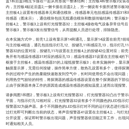
盖1和后盖3相互卡接在一起从而形成一整体结构；主控板4和警示板3安装
内，主控板4贴近后盖2,一侧卡接在后盖2上，另一侧设有卡接所述警示板3
主控板4上设置有传感器单元和通信模块，传感器单元包括感温传感器31和
传感器（图未示），通信模块包括无线通信模块和数据传输结构；警示板3
控板4上，警示板3上设有灯光报警器32；主控板4接收电气设备异常信号
警示板3，警示板3发出报警信号，从而提醒人员进行处理，排除隐患。
在本实施方式中，前壳1上设有显示屏14和通孔，显示屏14设置在前壳1前
与主控板4相连，通孔包括指示灯孔12、按键孔11和感应孔13，指示灯孔1
警器32的位置对应，按键孔11与设置在主控板4上的按键42位置对应；前壳
角开有与感温传感器31对应的感应孔13；感温传感器31设置在主控板4的
枢接于主控板4，感温传感器31的上端抵接警示板3；在本实施例中，显示屏
触摸显示屏，无需任何按键，操作简单方便，散热孔设置有多个，使得探
作的过程中产生的热量能快速散发到空气中，长时间使用也不会出现问题
利用热空气较轻的特性，将探测器的感温传感器设置在整个探测器的下部
止由于探测器本身工作的原因造成感温传感器的感知温度上述而出现报警
请参阅图1和图2，警示板3上设有灯光报警器32，灯光报警器32凸出于警示
平面，与指示灯孔12相对应，灯光报警器32设有多个不同颜色的LED指示
报警器32为扬声器。多个不同颜色的LED指示灯对不同的运行状态进行指
过灯光即可判断出当前的状态，将声音报警器41设置在主控板4上，与灯光
分开设置，保证即时警示板出现问题，声音报警器依旧能正常工作，出现
时通知相关人员。