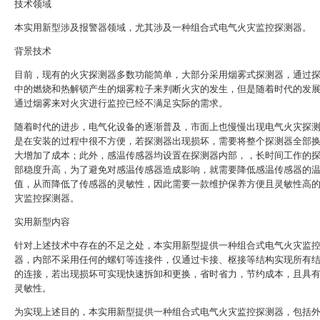
技术领域
本实用新型涉及报警器领域，尤其涉及一种组合式电气火灾监控探测器。
背景技术
目前，现有的火灾探测器多数功能简单，大部分采用烟雾式探测器，通过
中的燃烧和热解锁产生的烟雾粒子来判断火灾的发生，但是随着时代的发
通过烟雾来对火灾进行监控已经不满足实际的需求。
随着时代的进步，电气化设备的逐渐普及，市面上也慢慢出现电气火灾探
是在安装的过程中很不方便，若探测器出现损坏，需要将整个探测器全部
大增加了成本；此外，感温传感器均设置在探测器内部，，长时间工作的
部稳度升高，为了避免对感温传感器造成影响，就需要降低感温传感器的
值，从而降低了传感器的灵敏性，因此需要一款维护保养方便且灵敏性高
灾监控探测器。
实用新型内容
针对上述技术中存在的不足之处，本实用新型提供一种组合式电气火灾监
器，内部不采用任何的螺钉等连接件，仅通过卡接、枢接等结构实现所有
的连接，若出现损坏可实现快速拆卸和更换，省时省力，节约成本，且具
灵敏性。
为实现上述目的，本实用新型提供一种组合式电气火灾监控探测器，包括