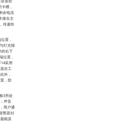
在容置腔
的卡槽，
剩余电流
卡接在主
后，传递给
端位置，
1与灯光报
1的右下
下端位置，
14采用
测器在工
；此外，
位置，防
。
板3所处
灯；声音
示，用户通
报警器32
问题能及