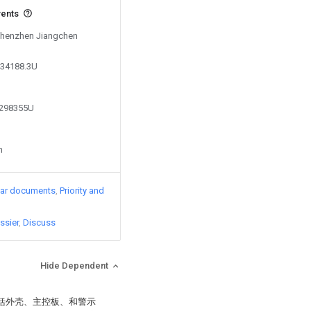
vents
 Shenzhen Jiangchen
834188.3U
8298355U
n
lar documents
Priority and
ssier
Discuss
Hide Dependent
包括外壳、主控板、和警示