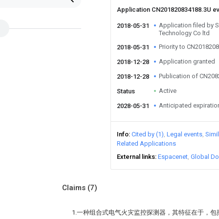
Application CN201820834188.3U e
Application filed by
2018-05-31
Technology Co ltd
Priority to CN201820
2018-05-31
Application granted
2018-12-28
Publication of CN20
2018-12-28
Active
Status
Anticipated expiratio
2028-05-31
Info
Cited by (1)
Legal events
Simi
Related Applications
External links
Espacenet
Global Do
Claims
(7)
1.一种组合式电气火灾监控探测器，其特征在于，