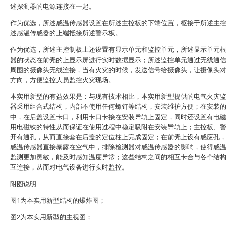
述探测器的电源连接在一起。
作为优选，所述感温传感器设置在所述主控板的下端位置，枢接于所述主
述感温传感器的上端抵接所述警示板。
作为优选，所述主控制板上还设置有显示单元和监控单元，所述显示单元
器的状态在前壳的上显示屏进行实时数据显示；所述监控单元通过无线通
周围的摄像头无线连接，当有火灾的时候，发送信号给摄像头，让摄像头
方向，方便监控人员监控火灾现场。
本实用新型的有益效果是：与现有技术相比，本实用新型提供的电气火灾
器采用组合式结构，内部不使用任何螺钉等结构，安装维护方便；在安装
中，在后盖设置卡口，利用卡口卡接在安装导轨上固定，同时还设置有电
用电磁铁的特性从而保证在使用过程中稳定吸附在安装导轨上；主控板、
开有通孔，从而直接套在后盖的定位柱上完成固定；在前壳上设有感应孔
感温传感器直接暴露在空气中，排除检测器对感温传感器的影响，使得感
监测更加灵敏，能及时感知温度异常；这些结构之间的相互卡合与各个结
互连接，从而对电气设备进行实时监控。
附图说明
图1为本实用新型结构的爆炸图；
图2为本实用新型的主视图；