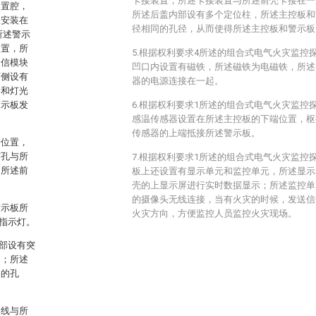
卡接装置，所述卡接装置与所述前壳卡接在一
容置腔，
所述后盖内部设有多个定位柱，所述主控板和
板安装在
径相同的孔径，从而使得所述主控板和警示板
所述警示
装置，所
5.根据权利要求4所述的组合式电气火灾监控
通信模块
凹口内设置有磁铁，所述磁铁为电磁铁，所述
下侧设有
器的电源连接在一起。
器和灯光
警示板发
6.根据权利要求1所述的组合式电气火灾监控
感温传感器设置在所述主控板的下端位置，枢
传感器的上端抵接所述警示板。
端位置，
灯孔与所
7.根据权利要求1所述的组合式电气火灾监控
；所述前
板上还设置有显示单元和监控单元，所述显示
壳的上显示屏进行实时数据显示；所述监控单
的摄像头无线连接，当有火灾的时候，发送信
警示板所
火灾方向，方便监控人员监控火灾现场。
指示灯。
部设有突
构；所述
同的孔
导线与所