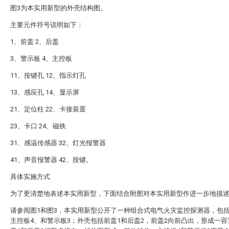
图3为本实用新型的外壳结构图。
主要元件符号说明如下：
1、前盖 2、后盖
3、警示板 4、主控板
11、按键孔 12、指示灯孔
13、感应孔 14、显示屏
21、定位柱 22、卡接装置
23、卡口 24、磁铁
31、感温传感器 32、灯光报警器
41、声音报警器 42、按键。
具体实施方式
为了更清楚地表述本实用新型，下面结合附图对本实用新型作进一步地描
请参阅图1和图3，本实用新型公开了一种组合式电气火灾监控探测器，包
主控板4、和警示板3；外壳包括前盖1和后盖2，前盖2向前凸出，形成一