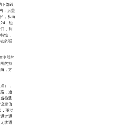
的下部设
结构；后盖
孔径，从而
24，磁
卡口，利
的特性，
磁铁的强
探测器的
周围的摄
方向，方
位点），
电路，通
，当检测
警设定值
常，驱动
可通过通
用无线通