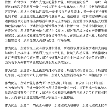
控板、和警示板；所述外壳包括前盖和后盖，所述前盖向前凸出，形成一
所述前盖和后盖相互卡接在一起从而形成一整体结构；所述主控板和警示
容置腔内，所述主控板贴近后盖,一侧卡接在所述后盖上，另一侧设有卡接
板的卡槽；所述主控板上设置有传感器单元、通信模块、控制按键和声音
述传感器单元包括感温传感器和剩余电流传感器，所述通信模块包括无线
和数据传输结构，所述控制按键设置在所述主控板一侧，所述控制按键的
声音装置，所述警示板卡接在所述主控板上，所述警示板上设有声音报警
报警器；所述主控板接收电气设备异常信号后，传递给所述警示板，所述
出报警信号，从而提醒人员进行处理，排除隐患。
作为优选，所述前壳上设有显示屏和通孔，所述显示屏设置在所述前壳前
与所述主控板相连，所述通孔包括指示灯孔、按键孔和感应孔，所述指示
述灯光报警器的位置对应，所述按键孔与设置在主控板上的按键位置对应
壳的右下角开有与所述感温传感器对应的感应孔。
作为优选，所述警示板上设置有灯光报警器，所述灯光报警器凸出于所述
处平面，与所述指示灯孔相对应，所述灯光报警器设有多个不同颜色的LED
作为优选，所述后盖总体为“凹”字型结构，凹口的一侧设有卡口；凹口的下
出的卡接装置，所述卡接装置与所述前壳卡接在一起，从而形成一整体结
后盖内部设有多个定位柱，所述主控板和警示板设有与所述定位柱直径相
径，从而使得所述主控板和警示板固定不发生移位。
作为优选，所述凹口内设置有磁铁，所述磁铁为电磁铁，所述电磁铁上的