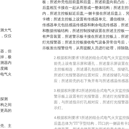
板；所述外壳包括前盖和后盖，所述前盖向前凸出，
后盖相互卡接在一起从而形成一整体结构；所述主控
内，所述主控板贴近后盖,一侧卡接在所述后盖上，
卡槽；所述主控板上设置有传感器单元、通信模块、
传感器单元包括感温传感器和剩余电流传感器，所述
探测大气
和数据传输结构，所述控制按键设置在所述主控板一
展，仅仅
有声音装置，所述警示板卡接在所述主控板上，所述
灯光报警器；所述主控板接收电气设备异常信号后，
示板发出报警信号，从而提醒人员进行处理，排除隐
测器，但
换掉，极
2.根据权利要求1所述的组合式电气火灾监控
探测器内
前壳上设有显示屏和通孔，所述显示屏设置在
温度阈
主控板相连，所述通孔包括指示灯孔、按键孔
的电气火
所述灯光报警器的位置对应，所述按键孔与设
应；所述前壳的右下角开有与所述感温传感器
3.根据权利要求2所述的组合式电气火灾监控
警示板上设置有灯光报警器，所述灯光报警器
控探测
面，与所述指示灯孔相对应，所述灯光报警器
结构之间
示灯。
有更高的
4.根据权利要求1所述的组合式电气火灾监控
后盖总体为“凹”字型结构，凹口的一侧设有
外壳、主