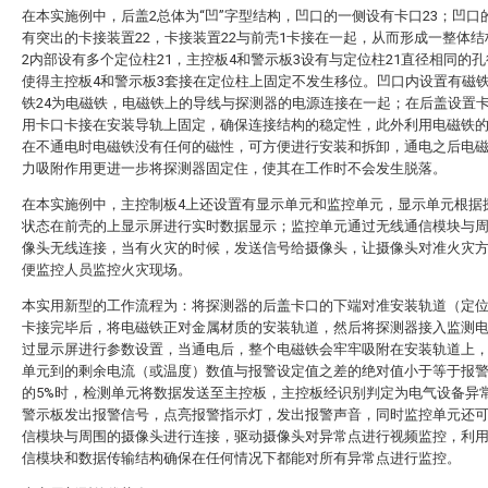
在本实施例中，后盖2总体为“凹”字型结构，凹口的一侧设有卡口23；凹口
有突出的卡接装置22，卡接装置22与前壳1卡接在一起，从而形成一整体
2内部设有多个定位柱21，主控板4和警示板3设有与定位柱21直径相同的
使得主控板4和警示板3套接在定位柱上固定不发生移位。凹口内设置有磁铁
铁24为电磁铁，电磁铁上的导线与探测器的电源连接在一起；在后盖设置
用卡口卡接在安装导轨上固定，确保连接结构的稳定性，此外利用电磁铁
在不通电时电磁铁没有任何的磁性，可方便进行安装和拆卸，通电之后电
力吸附作用更进一步将探测器固定住，使其在工作时不会发生脱落。
在本实施例中，主控制板4上还设置有显示单元和监控单元，显示单元根据
状态在前壳的上显示屏进行实时数据显示；监控单元通过无线通信模块与
像头无线连接，当有火灾的时候，发送信号给摄像头，让摄像头对准火灾
便监控人员监控火灾现场。
本实用新型的工作流程为：将探测器的后盖卡口的下端对准安装轨道（定
卡接完毕后，将电磁铁正对金属材质的安装轨道，然后将探测器接入监测
过显示屏进行参数设置，当通电后，整个电磁铁会牢牢吸附在安装轨道上
单元到的剩余电流（或温度）数值与报警设定值之差的绝对值小于等于报
的5%时，检测单元将数据发送至主控板，主控板经识别判定为电气设备异
警示板发出报警信号，点亮报警指示灯，发出报警声音，同时监控单元还
信模块与周围的摄像头进行连接，驱动摄像头对异常点进行视频监控，利
信模块和数据传输结构确保在任何情况下都能对所有异常点进行监控。