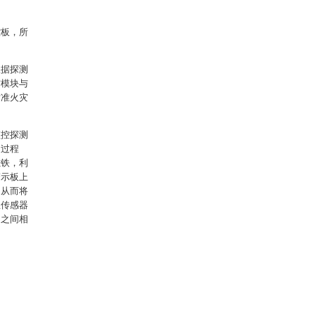
控板，所
根据探测
信模块与
对准火灾
监控探测
的过程
磁铁，利
警示板上
，从而将
温传感器
构之间相