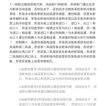
1.一种防尘散热型电气柜，包括柜门和柜体，所述柜门通过合页
与柜体活动连接，其特征在于：还包括水冷散热系统和风冷散热
系统，所述水冷散热系统包括温度传感器、微控制器、设置在柜
体外侧的水源、安装在柜体内部的水箱和水泵以及安装在柜体内
壁上的冷却盘管，所述水箱上设置有进口Ⅰ、进口Ⅱ、出口Ⅰ和
出口Ⅱ，所述冷却盘管的一端通过水泵与出口Ⅰ相连通，另一端
与进口Ⅰ相连通，所述进口Ⅱ通过控制阀Ⅰ与水源相连通，所述
出口Ⅱ通过控制阀Ⅱ与水源相连通，所述微控制器分别于控制阀
Ⅰ、控制阀Ⅱ、温度传感器电连接；所述风冷散热系统包括第一
风扇和第二风扇，所述第一风扇安装在柜体内部顶端，所述第一
风扇的出风口向下，所述第二风扇安装在柜体内部底端，所述第
二风扇的出风口向上，所述柜体内部设置有安装电器元件的安装
板，所述安装板上设置有散热孔。
2.如权利要求1所述的防尘散热型电气柜，其特征在于：所
述柜体的上端设置有出风口，所述柜体的底部设置有进风
口，所述出风口和进风口处分别可拆卸连接有防尘网。
3.如权利要求2所述的防尘散热型电气柜，其特征在于：所
述防尘网与柜体通过螺栓固定连接。
4.如权利要求3所述的防尘散热型电气柜，其特征在于：所
述进口Ⅱ与水源之间设置有单向阀Ⅰ，所述出口Ⅱ与水源