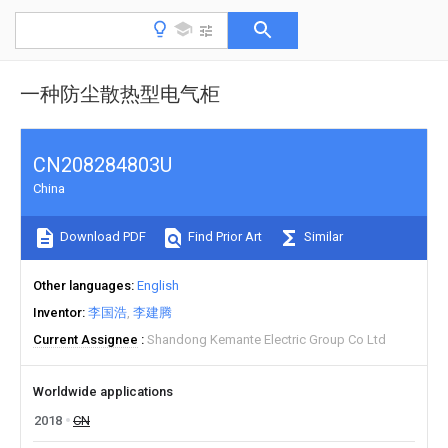
一种防尘散热型电气柜
CN208284803U
China
Download PDF
Find Prior Art
Similar
Other languages
English
Inventor
李国浩
李建腾
Current Assignee
Shandong Kemante Electric Group Co Ltd
Worldwide applications
2018
CN