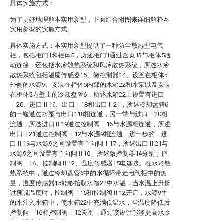
具体实施方式：
为了更好地理解本实用新型，下面结合附图来详细解释本
实用新型的实施方式。
具体实施方式：本实用新型提供了一种防尘散热型电气
柜，包括柜门1和柜体5，所述柜门1通过合页13与柜体5活
动连接，还包括水冷散热系统和风冷散热系统，所述水冷
散热系统包括温度传感器15、微控制器14、设置在柜体5
外侧的水源9、安装在柜体5内部的水箱22和水泵以及安装
在柜体5内壁上的冷却盘管6，所述水箱22上设置有进口
Ⅰ20、进口Ⅱ19、出口Ⅰ18和出口Ⅱ21，所述冷却盘管6
的一端通过水泵与出口118相连通，另一端与进口Ⅰ20相
连通，所述进口Ⅱ19通过控制阀Ⅰ16与水源相连通，所述
出口Ⅱ21通过控制阀Ⅱ12与水源9相连通，进一步的，进
口Ⅱ19与水源9之间设置有单向阀Ⅰ17，所述出口Ⅱ21与
水源9之间设置有单向阀Ⅱ10。所述微控制器14分别于控
制阀Ⅰ16、控制阀Ⅱ12、温度传感器15电连接。在水冷散
热系统中，通过冷却盘管6中的水循环带走电气柜中的热
量，温度传感器15能够拾取水箱22中水温，当水温上升超
过预设温度时，控制阀Ⅰ16和控制阀Ⅱ12开启，水源9中
的水注入水箱中，使水箱22中充满低温水，当温度降低后
控制阀Ⅰ16和控制阀Ⅱ12关闭，通过该设计能够提高水冷