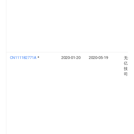
CN111182771A
*
2020-01-20
2020-05-19
无锡
亿电
技有
司