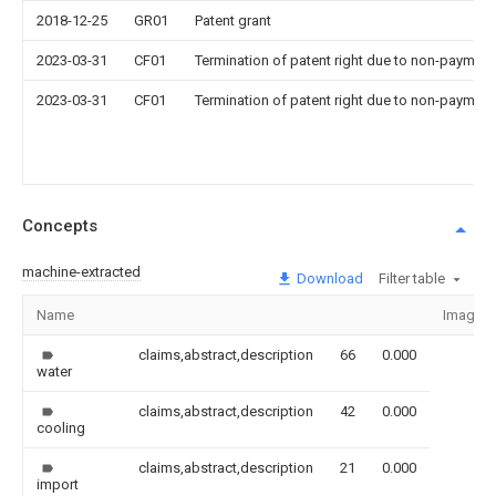
2018-12-25
GR01
Patent grant
2023-03-31
CF01
Termination of patent right due to non-payment
2023-03-31
CF01
Termination of patent right due to non-payment
Concepts
machine-extracted
Download
Filter table
Name
Image
claims,abstract,description
66
0.000
water
claims,abstract,description
42
0.000
cooling
claims,abstract,description
21
0.000
import