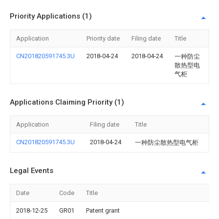
Priority Applications (1)
Application
Priority date
Filing date
Title
CN201820591745.3U
2018-04-24
2018-04-24
一种防尘
散热型电
气柜
Applications Claiming Priority (1)
Application
Filing date
Title
CN201820591745.3U
2018-04-24
一种防尘散热型电气柜
Legal Events
Date
Code
Title
2018-12-25
GR01
Patent grant