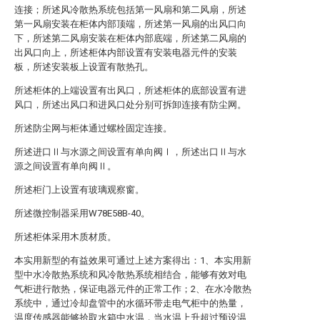
连接；所述风冷散热系统包括第一风扇和第二风扇，所述
第一风扇安装在柜体内部顶端，所述第一风扇的出风口向
下，所述第二风扇安装在柜体内部底端，所述第二风扇的
出风口向上，所述柜体内部设置有安装电器元件的安装
板，所述安装板上设置有散热孔。
所述柜体的上端设置有出风口，所述柜体的底部设置有进
风口，所述出风口和进风口处分别可拆卸连接有防尘网。
所述防尘网与柜体通过螺栓固定连接。
所述进口Ⅱ与水源之间设置有单向阀Ⅰ，所述出口Ⅱ与水
源之间设置有单向阀Ⅱ。
所述柜门上设置有玻璃观察窗。
所述微控制器采用W78E58B-40。
所述柜体采用木质材质。
本实用新型的有益效果可通过上述方案得出：1、本实用新
型中水冷散热系统和风冷散热系统相结合，能够有效对电
气柜进行散热，保证电器元件的正常工作；2、在水冷散热
系统中，通过冷却盘管中的水循环带走电气柜中的热量，
温度传感器能够拾取水箱中水温，当水温上升超过预设温