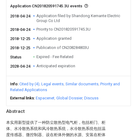
Application CN201820591745.3U events
Application filed by Shandong Kemante Electric
2018-04-24
Group Co Ltd
Priority to CN201820591745.3U
2018-04-24
Application granted
2018-12-25
Publication of CN208284803U
2018-12-25
Expired - Fee Related
Status
Anticipated expiration
2028-04-24
Info
Cited by (4)
Legal events
Similar documents
Priority and
Related Applications
External links
Espacenet
Global Dossier
Discuss
Abstract
本实用新型提供了一种防尘散热型电气柜，包括柜门、柜
体、水冷散热系统和风冷散热系统，水冷散热系统包括温
度传感器、微控制器、设在柜体外侧的水源、安装在柜体