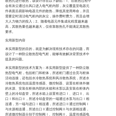
散热孔进行散热，该设计存在以下缺陷：1、在散热过程中
会有灰尘通过出风口进入电气柜内部，灰尘覆盖至电器元
件表面后易影响电器元件的散热，降低其使用寿命，并且
需要定时清洁电气柜内的灰尘，操作费时费力，而且会增
大人力物力的投入；2、随着电器元件集成化程度越来越
高，其散热量也越来越大，仅依靠散热孔不能满足其散热
要求。
实用新型内容
本实用新型的目的，就是为解决现有技术存在的问题，而
设计了一种防尘散热型电气柜，能够有效解决背景技术中
提及的问题。
本实用新型的技术方案为：本实用新型提供了一种防尘散
热型电气柜，包括柜门和柜体，所述柜门通过合页与柜体
活动连接，还包括水冷散热系统和风冷散热系统，所述水
冷散热系统包括温度传感器、微控制器、设置在柜体外侧
的水源、安装在柜体内部的水箱和水泵以及安装在柜体内
壁上的冷却盘管，所述水箱上设置有进口Ⅰ、进口Ⅱ、出
口Ⅰ和出口Ⅱ，所述冷却盘管的一端通过水泵与出口Ⅰ相
连通，另一端与进口Ⅰ相连通，所述进口Ⅱ通过控制阀Ⅰ
与水源相连通，所述出口Ⅱ通过控制阀Ⅱ与水源相连通，
所述微控制器分别于控制阀Ⅰ、控制阀Ⅱ、温度传感器电