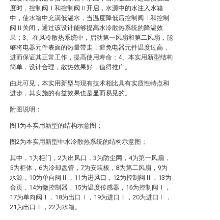
度时，控制阀Ⅰ和控制阀Ⅱ开启，水源中的水注入水箱
中，使水箱中充满低温水，当温度降低后控制阀Ⅰ和控制
阀Ⅱ关闭，通过该设计能够提高水冷散热系统的降温效
果；3、在风冷散热系统中，启动第一风扇和第二风扇，能
够将电器元件表面的热量带走，避免电器元件温度过高，
进而保证其正常工作，提高使用寿命；4、本实用新型结构
简单，设计合理，散热效果好，值得推广。
由此可见，本实用新型与现有技术相比具有实质性特点和
进步，其实施的有益效果也是显而易见的。
附图说明：
图1为本实用新型的结构示意图；
图2为本实用新型中水冷散热系统的结构示意图；
其中，1为柜门，2为出风口，3为防尘网，4为第一风扇，
5为柜体，6为冷却盘管，7为安装板，8为第二风扇，9为
水源，10为单向阀Ⅱ，11为进风口，12为控制阀Ⅱ，13为
合页，14为微控制器，15为温度传感器，16为控制阀Ⅰ，
17为单向阀Ⅰ，18为出口Ⅰ，19为进口Ⅱ，20为进口Ⅰ，
21为出口Ⅱ，22为水箱。