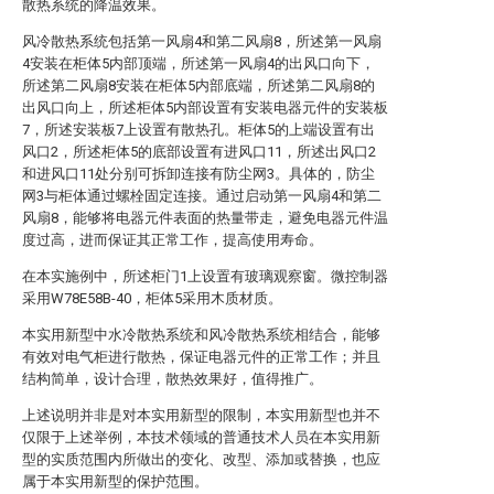
散热系统的降温效果。
风冷散热系统包括第一风扇4和第二风扇8，所述第一风扇
4安装在柜体5内部顶端，所述第一风扇4的出风口向下，
所述第二风扇8安装在柜体5内部底端，所述第二风扇8的
出风口向上，所述柜体5内部设置有安装电器元件的安装板
7，所述安装板7上设置有散热孔。柜体5的上端设置有出
风口2，所述柜体5的底部设置有进风口11，所述出风口2
和进风口11处分别可拆卸连接有防尘网3。具体的，防尘
网3与柜体通过螺栓固定连接。通过启动第一风扇4和第二
风扇8，能够将电器元件表面的热量带走，避免电器元件温
度过高，进而保证其正常工作，提高使用寿命。
在本实施例中，所述柜门1上设置有玻璃观察窗。微控制器
采用W78E58B-40，柜体5采用木质材质。
本实用新型中水冷散热系统和风冷散热系统相结合，能够
有效对电气柜进行散热，保证电器元件的正常工作；并且
结构简单，设计合理，散热效果好，值得推广。
上述说明并非是对本实用新型的限制，本实用新型也并不
仅限于上述举例，本技术领域的普通技术人员在本实用新
型的实质范围内所做出的变化、改型、添加或替换，也应
属于本实用新型的保护范围。