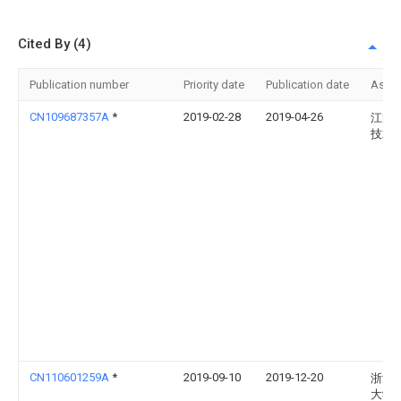
Cited By (4)
Publication number
Priority date
Publication date
Assi
CN109687357A
*
2019-02-28
2019-04-26
江阴
技术
CN110601259A
*
2019-09-10
2019-12-20
浙江
大学