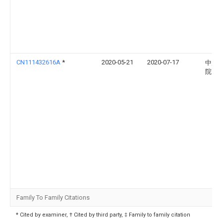
CN111432616A
*
2020-05-21
2020-07-17
中原
院
Family To Family Citations
* Cited by examiner, † Cited by third party, ‡ Family to family citation