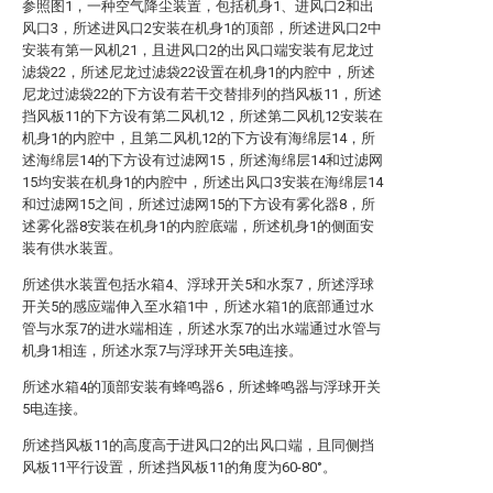
参照图1，一种空气降尘装置，包括机身1、进风口2和出
风口3，所述进风口2安装在机身1的顶部，所述进风口2中
安装有第一风机21，且进风口2的出风口端安装有尼龙过
滤袋22，所述尼龙过滤袋22设置在机身1的内腔中，所述
尼龙过滤袋22的下方设有若干交替排列的挡风板11，所述
挡风板11的下方设有第二风机12，所述第二风机12安装在
机身1的内腔中，且第二风机12的下方设有海绵层14，所
述海绵层14的下方设有过滤网15，所述海绵层14和过滤网
15均安装在机身1的内腔中，所述出风口3安装在海绵层14
和过滤网15之间，所述过滤网15的下方设有雾化器8，所
述雾化器8安装在机身1的内腔底端，所述机身1的侧面安
装有供水装置。
所述供水装置包括水箱4、浮球开关5和水泵7，所述浮球
开关5的感应端伸入至水箱1中，所述水箱1的底部通过水
管与水泵7的进水端相连，所述水泵7的出水端通过水管与
机身1相连，所述水泵7与浮球开关5电连接。
所述水箱4的顶部安装有蜂鸣器6，所述蜂鸣器与浮球开关
5电连接。
所述挡风板11的高度高于进风口2的出风口端，且同侧挡
风板11平行设置，所述挡风板11的角度为60-80°。