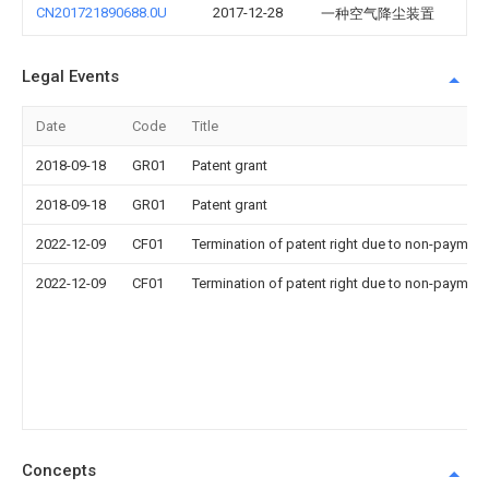
CN201721890688.0U
2017-12-28
一种空气降尘装置
Legal Events
Date
Code
Title
2018-09-18
GR01
Patent grant
2018-09-18
GR01
Patent grant
2022-12-09
CF01
Termination of patent right due to non-payment
2022-12-09
CF01
Termination of patent right due to non-payment
Concepts