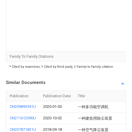
Family To Family Citations
* Cited by examiner, † Cited by third party, ‡ Family to family citation
Similar Documents
Publication
Publication Date
Title
CN209893541U
2020-01-03
一种多功能空调机
CN211612090U
2020-10-02
一种建筑用除尘装置
CN207871821U
2018-09-18
一种空气降尘装置