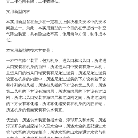
置工作范围有限，工作效率低。
实用新型内容
本实用新型旨在至少在一定程度上解决相关技术中的技术
问题之一。为此，本实用新型的一个目的在于提出一种空
气降尘装置，具有除尘效率高，使用简单方便，制作成本
低。
本实用新型的技术方案是：
一种空气降尘装置，包括机身、进风口和出风口，所述进
风口安装在机身的顶部，所述进风口中安装有第一风机，
且进风口的出风口端安装有尼龙过滤袋，所述尼龙过滤袋
设置在机身的内腔中，所述尼龙过滤袋的下方设有若干交
替排列的挡风板，所述挡风板的下方设有第二风机，所述
第二风机的下方设有海绵层，所述海绵层的下方设有过滤
网，所述出风口安装在海绵层和过滤网之间，所述过滤网
的下方设有雾化器，所述雾化器安装在机身的内腔底端，
所述机身的侧面安装有供水装置。
优选的，所述供水装置包括水箱、浮球开关和水泵，所述
浮球开关的感应端伸入至水箱中，所述水箱的底部通过水
管与水泵的进水端相连，所述水泵的出水端通过水管与机