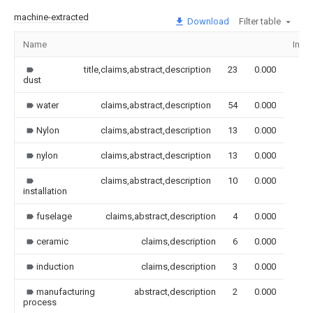
machine-extracted
Download
Filter table
Name
Imag
title,claims,abstract,description
23
0.000
dust
water
claims,abstract,description
54
0.000
Nylon
claims,abstract,description
13
0.000
nylon
claims,abstract,description
13
0.000
claims,abstract,description
10
0.000
installation
fuselage
claims,abstract,description
4
0.000
ceramic
claims,description
6
0.000
induction
claims,description
3
0.000
manufacturing
abstract,description
2
0.000
process