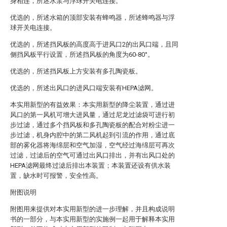
身相连，所述水泵与浮球开关电连接。
优选的，所述水箱的顶部安装有蜂鸣器，所述蜂鸣器与浮
球开关电连接。
优选的，所述挡风板的高度高于进风口2的出风口端，且同
侧挡风板平行设置，所述挡风板的角度为60-80°。
优选的，所述挡风板上方安装有多孔陶瓷板。
优选的，所述出风口的进风口端安装有HEPA滤网。
本实用新型的有益效果：本实用新型的降尘装置，通过进
风口的第一风机可增大进风量，通过尼龙过滤袋可进行初
步过滤，通过多个挡风板和多孔陶瓷板的配合对粉尘进一
步过滤，机身内腔中的第二风机起到引流的作用，通过底
部的雾化器将海绵层和空气加湿，空气经过海绵层可再次
过滤，过滤后的空气可通过出风口排出，并有出风口处的
HEPA滤网最终过滤后排出本装置；本装置还设有供水装
置，缺水时可报警，安全性高。
附图说明
附图用来提供对本实用新型的进一步理解，并且构成说明
书的一部分，与本实用新型的实施例一起用于解释本实用