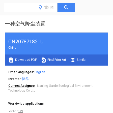
一种空气降尘装置
CN207871821U
China
Download PDF
Find Prior Art
Similar
Other languages
English
Inventor
陆群
Current Assignee
Nanjing Garde Ecological Environment
Technology Co Ltd
Worldwide applications
2017
CN