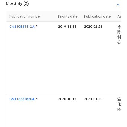
Cited By (2)
Publication number
Priority date
Publication date
Assi
CN110811412A
*
2019-11-18
2020-02-21
徐州
除尘
制造
公司
CN112237820A
*
2020-10-17
2021-01-19
温州
化妆
限公