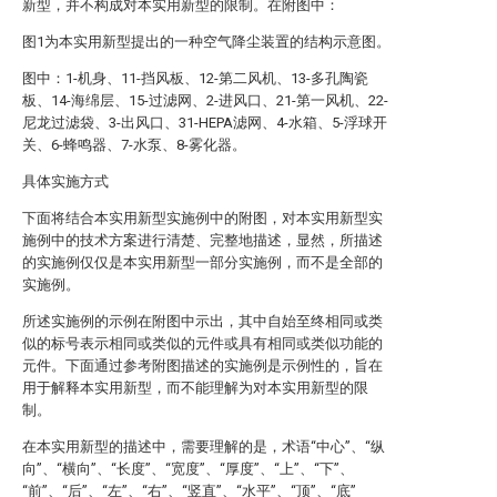
新型，并不构成对本实用新型的限制。在附图中：
图1为本实用新型提出的一种空气降尘装置的结构示意图。
图中：1-机身、11-挡风板、12-第二风机、13-多孔陶瓷
板、14-海绵层、15-过滤网、2-进风口、21-第一风机、22-
尼龙过滤袋、3-出风口、31-HEPA滤网、4-水箱、5-浮球开
关、6-蜂鸣器、7-水泵、8-雾化器。
具体实施方式
下面将结合本实用新型实施例中的附图，对本实用新型实
施例中的技术方案进行清楚、完整地描述，显然，所描述
的实施例仅仅是本实用新型一部分实施例，而不是全部的
实施例。
所述实施例的示例在附图中示出，其中自始至终相同或类
似的标号表示相同或类似的元件或具有相同或类似功能的
元件。下面通过参考附图描述的实施例是示例性的，旨在
用于解释本实用新型，而不能理解为对本实用新型的限
制。
在本实用新型的描述中，需要理解的是，术语“中心”、“纵
向”、“横向”、“长度”、“宽度”、“厚度”、“上”、“下”、
“前”、“后”、“左”、“右”、“竖直”、“水平”、“顶”、“底”