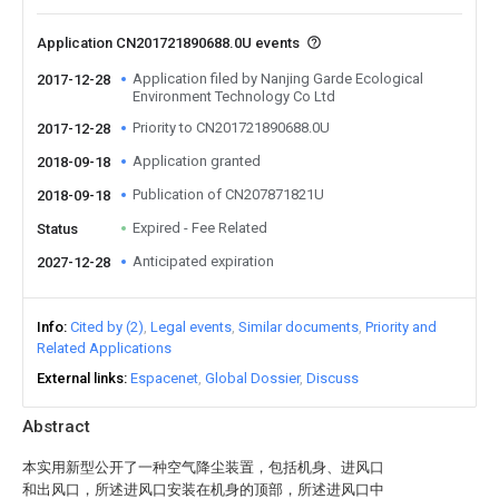
Application CN201721890688.0U events
Application filed by Nanjing Garde Ecological
2017-12-28
Environment Technology Co Ltd
Priority to CN201721890688.0U
2017-12-28
Application granted
2018-09-18
Publication of CN207871821U
2018-09-18
Expired - Fee Related
Status
Anticipated expiration
2027-12-28
Info
Cited by (2)
Legal events
Similar documents
Priority and
Related Applications
External links
Espacenet
Global Dossier
Discuss
Abstract
本实用新型公开了一种空气降尘装置，包括机身、进风口
和出风口，所述进风口安装在机身的顶部，所述进风口中