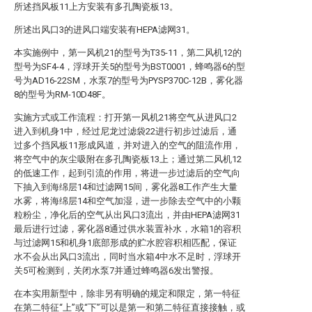
所述挡风板11上方安装有多孔陶瓷板13。
所述出风口3的进风口端安装有HEPA滤网31。
本实施例中，第一风机21的型号为T35-11，第二风机12的
型号为SF4-4，浮球开关5的型号为BST0001，蜂鸣器6的型
号为AD16-22SM，水泵7的型号为PYSP370C-12B，雾化器
8的型号为RM-10D48F。
实施方式或工作流程：打开第一风机21将空气从进风口2
进入到机身1中，经过尼龙过滤袋22进行初步过滤后，通
过多个挡风板11形成风道，并对进入的空气的阻流作用，
将空气中的灰尘吸附在多孔陶瓷板13上；通过第二风机12
的低速工作，起到引流的作用，将进一步过滤后的空气向
下抽入到海绵层14和过滤网15间，雾化器8工作产生大量
水雾，将海绵层14和空气加湿，进一步除去空气中的小颗
粒粉尘，净化后的空气从出风口3流出，并由HEPA滤网31
最后进行过滤，雾化器8通过供水装置补水，水箱1的容积
与过滤网15和机身1底部形成的贮水腔容积相匹配，保证
水不会从出风口3流出，同时当水箱4中水不足时，浮球开
关5可检测到，关闭水泵7并通过蜂鸣器6发出警报。
在本实用新型中，除非另有明确的规定和限定，第一特征
在第二特征“上”或“下”可以是第一和第二特征直接接触，或