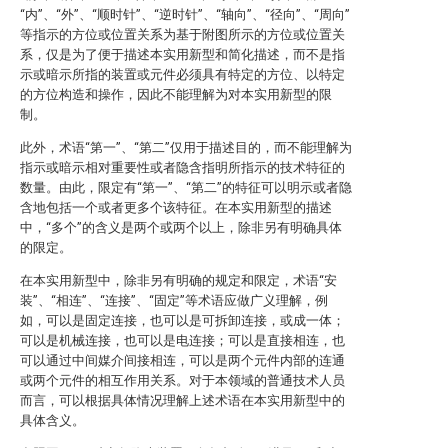
“内”、“外”、“顺时针”、“逆时针”、“轴向”、“径向”、“周向”
等指示的方位或位置关系为基于附图所示的方位或位置关
系，仅是为了便于描述本实用新型和简化描述，而不是指
示或暗示所指的装置或元件必须具有特定的方位、以特定
的方位构造和操作，因此不能理解为对本实用新型的限
制。
此外，术语“第一”、“第二”仅用于描述目的，而不能理解为
指示或暗示相对重要性或者隐含指明所指示的技术特征的
数量。由此，限定有“第一”、“第二”的特征可以明示或者隐
含地包括一个或者更多个该特征。在本实用新型的描述
中，“多个”的含义是两个或两个以上，除非另有明确具体
的限定。
在本实用新型中，除非另有明确的规定和限定，术语“安
装”、“相连”、“连接”、“固定”等术语应做广义理解，例
如，可以是固定连接，也可以是可拆卸连接，或成一体；
可以是机械连接，也可以是电连接；可以是直接相连，也
可以通过中间媒介间接相连，可以是两个元件内部的连通
或两个元件的相互作用关系。对于本领域的普通技术人员
而言，可以根据具体情况理解上述术语在本实用新型中的
具体含义。