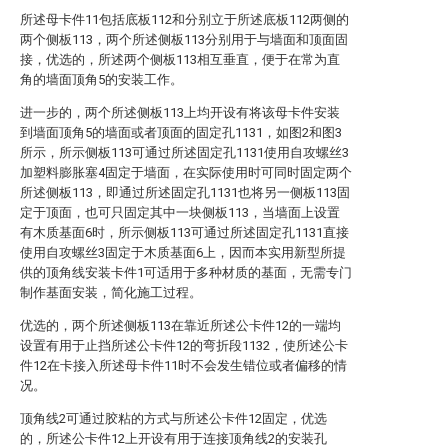
所述母卡件11包括底板112和分别立于所述底板112两侧的
两个侧板113，两个所述侧板113分别用于与墙面和顶面固
接，优选的，所述两个侧板113相互垂直，便于在常为直
角的墙面顶角5的安装工作。
进一步的，两个所述侧板113上均开设有将该母卡件安装
到墙面顶角5的墙面或者顶面的固定孔1131，如图2和图3
所示，所示侧板113可通过所述固定孔1131使用自攻螺丝3
加塑料膨胀塞4固定于墙面，在实际使用时可同时固定两个
所述侧板113，即通过所述固定孔1131也将另一侧板113固
定于顶面，也可只固定其中一块侧板113，当墙面上设置
有木质基面6时，所示侧板113可通过所述固定孔1131直接
使用自攻螺丝3固定于木质基面6上，因而本实用新型所提
供的顶角线安装卡件1可适用于多种材质的基面，无需专门
制作基面安装，简化施工过程。
优选的，两个所述侧板113在靠近所述公卡件12的一端均
设置有用于止挡所述公卡件12的弯折段1132，使所述公卡
件12在卡接入所述母卡件11时不会发生错位或者偏移的情
况。
顶角线2可通过胶粘的方式与所述公卡件12固定，优选
的，所述公卡件12上开设有用于连接顶角线2的安装孔