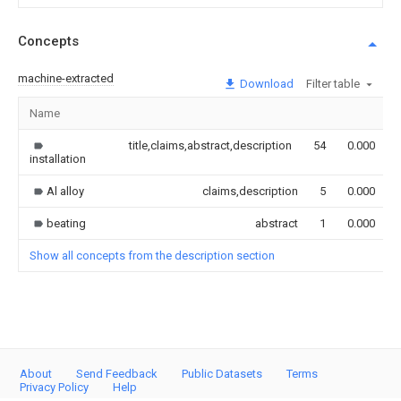
Concepts
machine-extracted
Download
Filter table
Name
title,claims,abstract,description
54
0.000
installation
Al alloy
claims,description
5
0.000
beating
abstract
1
0.000
Show all concepts from the description section
About
Send Feedback
Public Datasets
Terms
Privacy Policy
Help