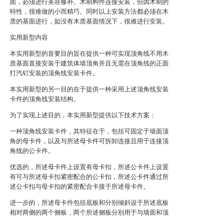
面，必须进行美容修补。木制构件连接安装，但因木制的
特性，很难做的小而精巧。同时以上安装方法都必须在木
质的基面进行，如没有木质基面情况下，很难进行安装。
实用新型内容
本实用新型的首要目的旨在提供一种可实现顶角线不用木
质基面直接安装于建筑体墙顶角并且无需在顶角线的正面
打汽钉安装的顶角线安装卡件。
本实用新型的另一目的在于提供一种采用上述顶角线安装
卡件的顶角线安装结构。
为了实现上述目的，本实用新型提供以下技术方案：
一种顶角线安装卡件，其特征在于，包括可固定于墙面顶
角的母卡件，以及与所述母卡件可拆卸连接且用于连接顶
角线的公卡件。
优选的，所述母卡件上设置有母卡扣，所述公卡件上设置
有可与所述母卡扣紧密配合的公卡扣，所述公卡件通过所
述公卡扣与母卡扣的紧密配合卡接于所述母卡件。
进一步的，所述母卡件包括底板和分别倾斜设于所述底板
相对两侧的两个侧板，两个所述侧板分别用于与墙面和顶