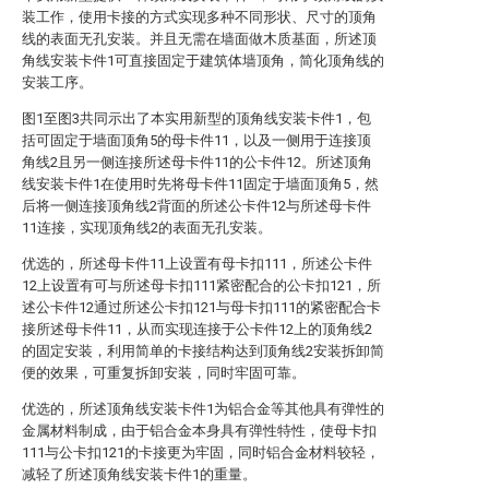
装工作，使用卡接的方式实现多种不同形状、尺寸的顶角
线的表面无孔安装。并且无需在墙面做木质基面，所述顶
角线安装卡件1可直接固定于建筑体墙顶角，简化顶角线的
安装工序。
图1至图3共同示出了本实用新型的顶角线安装卡件1，包
括可固定于墙面顶角5的母卡件11，以及一侧用于连接顶
角线2且另一侧连接所述母卡件11的公卡件12。所述顶角
线安装卡件1在使用时先将母卡件11固定于墙面顶角5，然
后将一侧连接顶角线2背面的所述公卡件12与所述母卡件
11连接，实现顶角线2的表面无孔安装。
优选的，所述母卡件11上设置有母卡扣111，所述公卡件
12上设置有可与所述母卡扣111紧密配合的公卡扣121，所
述公卡件12通过所述公卡扣121与母卡扣111的紧密配合卡
接所述母卡件11，从而实现连接于公卡件12上的顶角线2
的固定安装，利用简单的卡接结构达到顶角线2安装拆卸简
便的效果，可重复拆卸安装，同时牢固可靠。
优选的，所述顶角线安装卡件1为铝合金等其他具有弹性的
金属材料制成，由于铝合金本身具有弹性特性，使母卡扣
111与公卡扣121的卡接更为牢固，同时铝合金材料较轻，
减轻了所述顶角线安装卡件1的重量。