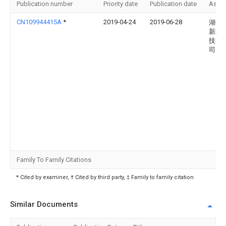
Publication number
Priority date
Publication date
Assi
CN109944415A
*
2019-04-24
2019-06-28
湖州
新材
技有
司
Family To Family Citations
* Cited by examiner, † Cited by third party, ‡ Family to family citation
Similar Documents