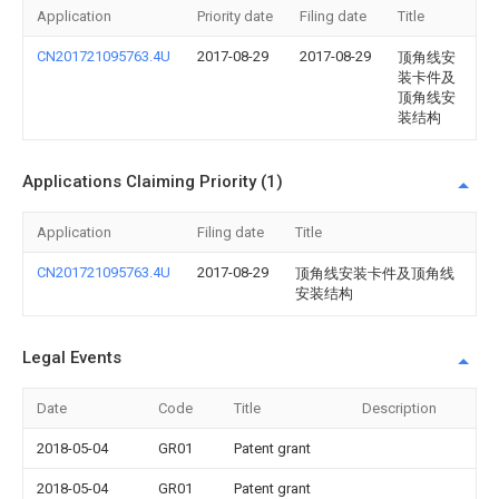
Application
Priority date
Filing date
Title
CN201721095763.4U
2017-08-29
2017-08-29
顶角线安
装卡件及
顶角线安
装结构
Applications Claiming Priority (1)
Application
Filing date
Title
CN201721095763.4U
2017-08-29
顶角线安装卡件及顶角线
安装结构
Legal Events
Date
Code
Title
Description
2018-05-04
GR01
Patent grant
2018-05-04
GR01
Patent grant