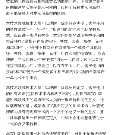
类似的元件或具有相同或类似功能的元件。下面通过参考
附图描述的实施例是示例性的，仅用于解释本实用新型，
而不能解释为对本实用新型的限制。
本技术领域技术人员可以理解，除非特意声明，这里使用
的单数形式“一”、“一个”、“所述”和“该”也可包括复数形
式。应该进一步理解的是，本实用新型的说明书中使用的
措辞“包括”是指存在所述特征、整数、步骤、操作、元件
和/或组件，但是并不排除存在或添加一个或多个其他特
征、整数、步骤、操作、元件、组件和/或它们的组。应该
理解，当我们称元件被“连接”到另一元件时，它可以直接
连接到其他元件，或者也可以存在中间元件。这里使用的
措辞“和/或”包括一个或更多个相关联的列出项的全部或任
一单元和全部组合。
本技术领域技术人员可以理解，除非另外定义，这里使用
的所有术语(包括技术术语和科学术语)，具有与本实用新
型所属领域中的普通技术人员的一般理解相同的意义。还
应该理解的是，诸如通用字典中定义的那些术语，应该被
理解为具有与现有技术的上下文中的意义一致的意义，并
且除非像这里一样被特定定义，否则不会用理想化或过于
正式的含义来解释。
本实用新型提供一种顶角线安装卡件1，可用于顶角线的安