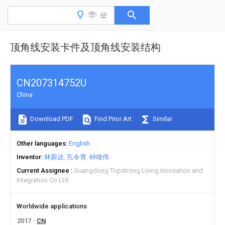
顶角线安装卡件及顶角线安装结构
CN207314752U
China
Download PDF
Find Prior Art
Similar
Other languages
English
Inventor
林新达
孔令霄
钟雄伟
Current Assignee
Guangdong Topstrong Living Innovation and
Integration Co Ltd
Worldwide applications
2017
CN