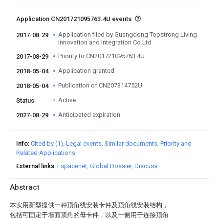
Application CN201721095763.4U events
Application filed by Guangdong Topstrong Living
2017-08-29
Innovation and Integration Co Ltd
Priority to CN201721095763.4U
2017-08-29
Application granted
2018-05-04
Publication of CN207314752U
2018-05-04
Active
Status
Anticipated expiration
2027-08-29
Info
Cited by (1)
Legal events
Similar documents
Priority and
Related Applications
External links
Espacenet
Global Dossier
Discuss
Abstract
本实用新型提供一种顶角线安装卡件及顶角线安装结构，
包括可固定于墙面顶角的母卡件，以及一侧用于连接顶角