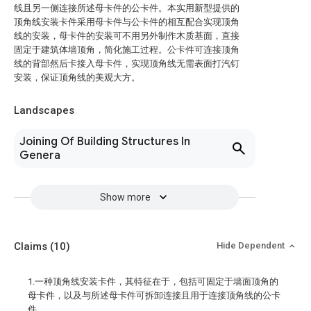
线且另一侧连接所述母卡件的公卡件。本实用新型提供的
顶角线安装卡件采用母卡件与公卡件的相互配合实现顶角
线的安装，母卡件的安装可不用另外制作木质基面，直接
固定于建筑体墙顶角，简化施工过程。公卡件可连接顶角
线的背部然后卡接入母卡件，实现顶角线无需表面打汽钉
安装，保证顶角线的美观大方。
Landscapes
Joining Of Building Structures In
Genera
Show more
Claims
(10)
Hide Dependent
1.一种顶角线安装卡件，其特征在于，包括可固定于墙面顶角的
母卡件，以及与所述母卡件可拆卸连接且用于连接顶角线的公卡
件。