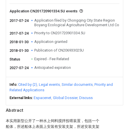
Application CN201720901334.5U events
Application filed by Chongqing City State Region
2017-07-24
Boyang Ecological Agriculture Development Ltd Co
Priority to CN201720901334.5U
2017-07-24
Application granted
2018-01-30
Publication of CN206933025U
2018-01-30
Expired - Fee Related
Status
Anticipated expiration
2027-07-24
Info
Cited by (2)
Legal events
Similar documents
Priority and
Related Applications
External links
Espacenet
Global Dossier
Discuss
Abstract
本实用新型公开了一种水上饲料搅拌投喂装置，包括一个
船体，所述船体上表面上安装有安装支架，所述安装支架