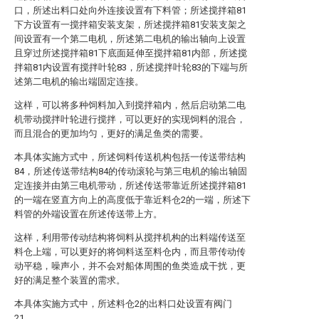
口，所述出料口处向外连接设置有下料管；所述搅拌箱81
下方设置有一搅拌箱安装支架，所述搅拌箱81安装支架之
间设置有一个第二电机，所述第二电机的输出轴向上设置
且穿过所述搅拌箱81下底面延伸至搅拌箱81内部，所述搅
拌箱81内设置有搅拌叶轮83，所述搅拌叶轮83的下端与所
述第二电机的输出端固定连接。
这样，可以将多种饲料加入到搅拌箱内，然后启动第二电
机带动搅拌叶轮进行搅拌，可以更好的实现饲料的混合，
而且混合的更加均匀，更好的满足鱼类的需要。
本具体实施方式中，所述饲料传送机构包括一传送带结构
84，所述传送带结构84的传动滚轮与第三电机的输出轴固
定连接并由第三电机带动，所述传送带靠近所述搅拌箱81
的一端在竖直方向上的高度低于靠近料仓2的一端，所述下
料管的外端设置在所述传送带上方。
这样，利用带传动结构将饲料从搅拌机构的出料端传送至
料仓上端，可以更好的将饲料送至料仓内，而且带传动传
动平稳，噪声小，并不会对船体周围的鱼类造成干扰，更
好的满足整个装置的需求。
本具体实施方式中，所述料仓2的出料口处设置有阀门
21。