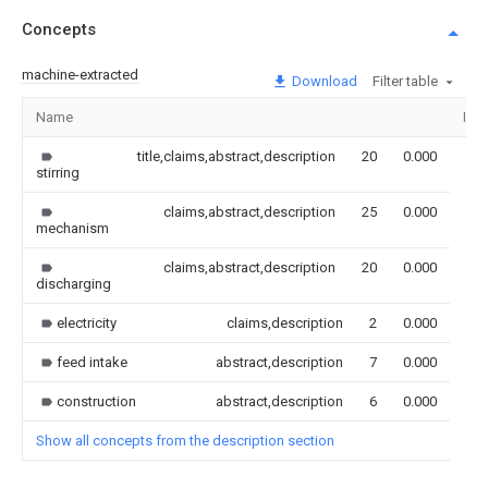
Concepts
machine-extracted
Download
Filter table
Name
Ima
title,claims,abstract,description
20
0.000
stirring
claims,abstract,description
25
0.000
mechanism
claims,abstract,description
20
0.000
discharging
electricity
claims,description
2
0.000
feed intake
abstract,description
7
0.000
construction
abstract,description
6
0.000
Show all concepts from the description section