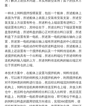
为了解决上述技术问题，本实用新型采用了如下的技术方
案：
一种水上饲料搅拌投喂装置，包括一个船体，所述船体上
表面为平面，所述船体上表面上安装有安装支架，所述安
装支架上方设置有料仓，所述料仓上端设置有进料口，下
端设置有出料口，其特征在于，所述出料口下端设置有圆
盘形的料盘，所述料盘的圆心正对所述出料口设置，所述
料盘下方设置有第一电机，所述第一电机的输出轴向上设
置，所述第一电机的输出轴上端有所述料盘的中心固定连
接，所述第一电机动作时带动所述料盘转动；所述船体上
表面上还设置有一个搅拌机构以及一个饲料传送机构，所
述搅拌机构具有一个出料端，所述出料端位于所述饲料传
送机构的输入端的上方，所述饲料传送机构的输出端正对
位于所述料仓的上端。
本技术方案中，在船体上设置与搅拌机构，饲料传送机
构，可以将不同的饲料投入到搅拌机构中，利用搅拌机构
对不同种类的饲料进行混合，然后经出料端流到饲料传送
机构上，饲料传送机构将饲料传送至料仓上端，并放入料
仓中，然后料仓内的饲料经出料口流入出料管，然后流至
料盘上，利用第一电机带动料盘转动，即可将位于料盘上
的饲料沿料盘的圆周切线方向谁出，实现360度投料，使