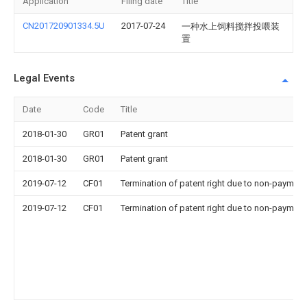
Application
Filing date
Title
CN201720901334.5U
2017-07-24
一种水上饲料搅拌投喂装
置
Legal Events
Date
Code
Title
2018-01-30
GR01
Patent grant
2018-01-30
GR01
Patent grant
2019-07-12
CF01
Termination of patent right due to non-payment
2019-07-12
CF01
Termination of patent right due to non-payment