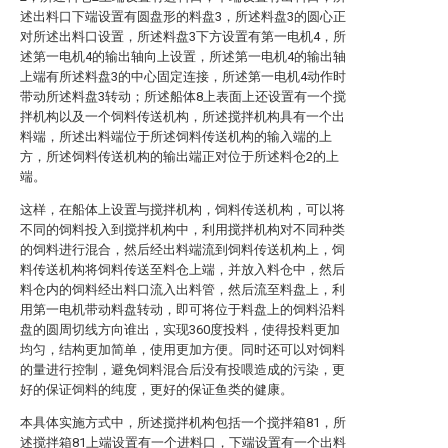
述出料口下端设置有圆盘形的料盘3，所述料盘3的圆心正
对所述出料口设置，所述料盘3下方设置有第一电机4，所
述第一电机4的输出轴向上设置，所述第一电机4的输出轴
上端有所述料盘3的中心固定连接，所述第一电机4动作时
带动所述料盘3转动；所述船体8上表面上还设置有一个搅
拌机构以及一个饲料传送机构，所述搅拌机构具有一个出
料端，所述出料端位于所述饲料传送机构的输入端的上
方，所述饲料传送机构的输出端正对位于所述料仓2的上
端。
这样，在船体上设置与搅拌机构，饲料传送机构，可以将
不同的饲料投入到搅拌机构中，利用搅拌机构对不同种类
的饲料进行混合，然后经出料端流到饲料传送机构上，饲
料传送机构将饲料传送至料仓上端，并放入料仓中，然后
料仓内的饲料经出料口流入出料管，然后流至料盘上，利
用第一电机带动料盘转动，即可将位于料盘上的饲料沿料
盘的圆周切线方向谁出，实现360度投料，使得投料更加
均匀，结构更加简单，使用更加方便。同时还可以对饲料
的量进行控制，避免饲料混合后没有投喂造成的污染，更
好的保证饲料的纯度，更好的保证鱼类的健康。
本具体实施方式中，所述搅拌机构包括一个搅拌箱81，所
述搅拌箱81上端设置有一个进料口，下端设置有一个出料