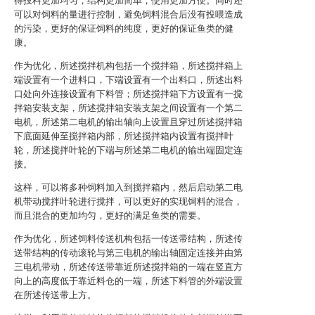
得投料更加均匀，结构更加简单，使用更加方便。同时还
可以对饲料的量进行控制，避免饲料混合后没有投喂造成
的污染，更好的保证饲料的纯度，更好的保证鱼类的健
康。
作为优化，所述搅拌机构包括一个搅拌箱，所述搅拌箱上
端设置有一个进料口，下端设置有一个出料口，所述出料
口处向外连接设置有下料管；所述搅拌箱下方设置有一搅
拌箱安装支架，所述搅拌箱安装支架之间设置有一个第二
电机，所述第二电机的输出轴向上设置且穿过所述搅拌箱
下底面延伸至搅拌箱内部，所述搅拌箱内设置有搅拌叶
轮，所述搅拌叶轮的下端与所述第二电机的输出端固定连
接。
这样，可以将多种饲料加入到搅拌箱内，然后启动第二电
机带动搅拌叶轮进行搅拌，可以更好的实现饲料的混合，
而且混合的更加均匀，更好的满足鱼类的需要。
作为优化，所述饲料传送机构包括一传送带结构，所述传
送带结构的传动滚轮与第三电机的输出轴固定连接并由第
三电机带动，所述传送带靠近所述搅拌箱的一端在竖直方
向上的高度低于靠近料仓的一端，所述下料管的外端设置
在所述传送带上方。