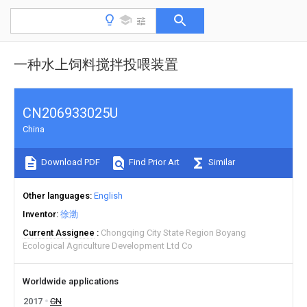
一种水上饲料搅拌投喂装置
CN206933025U
China
Download PDF
Find Prior Art
Similar
Other languages
English
Inventor
徐渤
Current Assignee
Chongqing City State Region Boyang
Ecological Agriculture Development Ltd Co
Worldwide applications
2017
CN